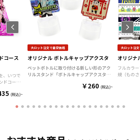
に色が付いてツートンカラ
ーとなっているツートンマ
グカップなど様々なマグカ
ップの作成が可能です。 お
Previo
us
客様のアイディアやニーズ
に合わせたオリジナルマグ
カップを製作いたします。
大ロット注文で最安価格
大ロット注文
短納期、小ロットでの対応
ドコース
オリジナル ボトルキャップアクスタ
も可能でございますので、
オリジナ
ご相談ください。 お客様は
ペットボトルに取り付ける新しい形のアク
フルカラー
デザインをご入稿いただく
リルスタンド「ボトルキャップアクスタ」
規（ものさし
を、いつで
だけでオリジナル商品とし
をお客様のオリジナルデザインで制作いた
30cmの
ンドコース
て販売していただくことが
￥260
(税込)~
します。
「
ボトルキャップアクスタ
」は、
面からのプ
ザインで制
可能です。 ご使用上の注意
435
ペットボトルのキャップに取り付けるだけ
立体感があ
(税込)~
事項 ・金属タワシ、ミガキ
で“推しのアクリルスタンド専用ステー
部分に丸み
たアイテム
粉などの硬いものでこすり
ジ”が完成！
様々なシーンで推し活がもっと
よく安心し
ティストと
ますと、マグカップの表面
楽しくなる
アイテムです。
独自設計のボト
目盛り部分
おしゃれに
に傷がつく恐れがありま
ルキャップ部分
（
特許出願中
）は多くのペ
ですので、
ンドコースタ
す。 ・ベンジン、シンナ
ットボトルにしっかりフィットし、選べる
す。
学校の
ろん、販促
ー、ガラスクリーナー、殺
6色のカラーラインナップで作品世界に合
ベルティア
レイや什器
虫剤などの揮発性のものと