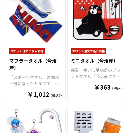
手触りもよく安心してお使
で“推しのアクリルスタンド
いいただけます。 また、目
専用ステージ”が完成！
様々
盛り部分に斜面がついた書
なシーンで推し活がもっと
きやすい仕様ですので、実
楽しくなる
アイテムです。
用性としてもお勧めできま
独自設計のボトルキャップ
す。
学校の記念品
としても
部分
（
特許出願中
）は多く
大変喜ばれるノベルティア
のペットボトルにしっかり
イテムとなっております。
フィットし、選べる6色のカ
大ロット注文で最安価格
大ロット注文で最安価格
販売に必要な資材も取り揃
ラーラインナップで作品世
マフラータオル（今治
ミニタオル（今治産）
えておりますので、お客様
界に合わせた表現が可能。
産）
にはデザインを入稿してい
アクスタ部分はダイカット
品質・使い心地抜群のブラ
ただくだけでオリジナル商
加工に対応しており、キャ
ンドタオル「今治産タオ
「スポーツタオル」の幅が
品として販売していただく
ラクター・ロゴ・シンボル
ル」です。コンパクトサイ
半分になったサイズで、首
ことができます。 短納期・
￥363
など自由な形状で制作でき
(税込)~
ズでリーズナブルな価格で
に巻きやすい幅になりま
小ロットでの対応も可能で
ます。場所を取らないミニ
￥1,012
作れ、使い勝手がとても良
(税込)~
す。スポーツ観戦やフェス
すのでご不明点がありまし
サイズながら、飾り映えす
いタオルです。普段から持
グッズとしても大人気のサ
たらお気軽にご相談くださ
る高さ・奥行きが生まれ、
ち歩けるサイズのタオルで
イズです。仕様用途も幅広
い。
撮影・持ち歩き・ディスプ
す。生地は国内製造差され
く、市場ニーズも高いタオ
レイをワンランクUP！
すべ
た今治産のタオルで、生
ルになります。生地は国内
て国内生産のメイド・イ
地・印刷・縫製すべて国内
製造差された今治産のタオ
ン・ジャパン製品です
！販
で製造致します。※印刷後