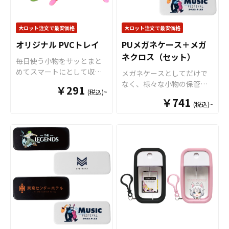
す。※印刷後に縁処理を行
ランドのイメージアップに
ルすることが出来ます。 オ
いますが、特にご指定がな
つながります。 アンブレラ
リジナル クリアファイルは
い場合、表の印刷カラーに
大ロット注文で最安価格
大ロット注文で最安価格
マーカーは幅広い年齢層の
様々なシーンで活躍しま
合わせて縫製致します。 短
お客様に喜ばれる商品で、
す！例えば、会社・店舗情
オリジナル PVCトレイ
PUメガネケース＋メガ
納期・小ロットでの対応も
老若男女を問わず多くの
報やメイン商材を印刷する
ネクロス（セット）
可能ですのでご不明点があ
毎日使う小物をサッとまと
方々にご利用いただけおす
ことで、優秀な販促ツール
りましたらお気軽にご相談
めてスマートにとして収納
メガネケースとしてだけで
すめです。 オリジナルグッ
となります。キャラクター
ください。
できる
小物入れ
として、柔
なく、様々な小物の保管に
ズとしてアンブレラマーカ
グッズやノベルティ、企
￥291
(税込)~
らかくて丈夫なPVC素材を
も使えるマルチ収納ケース
ーを製作されてみてはいか
業・観光地PR、アーティス
￥741
使用した「オリジナル PVC
(税込)~
です。かさ張らず邪魔にな
がでしょうか。 アンブレラ
トグッズはもちろん、学
トレイ」をお客様のオリジ
らない、丁度よいサイズ感
マーカーはアニメ、エンタ
校・病院・クラブチームな
ナルデザインで制作いたし
ですので持ち歩きも苦にな
メ、スポーツ、官公庁、同
どのオリジナルグッズとし
ます。 トレイの底面部分に
りません。外側にはハイク
人グッズなど様々な業界に
てもご利用頂けます。 販売
フルカラーでオリジナルの
オリティPUレザーを使用。
人気です。 短納期・小ロッ
に必要な資材も取り揃えて
デザインを印刷することが
リアルなシボ加工で高級感
トでの対応も可能ですので
おりますので、お客様には
できます。PVCのカラーは全
ある仕上がりです。また、
ご不明点がありましたらお
デザインをご入稿いただく
16色からお選びいただけま
内側には柔らかな起毛加工
気軽にご相談ください。
だけでオリジナル商品とし
すので、デザインに合わせ
を施していますので、収納
て販売していただくことが
てお選びください。PVC製
したグッズを優しく保護し
できます。国内生産で小ロ
で水や汚れに強く、四隅の
ます。販売に必要な資材も
ットからの制作も承ってお
スナップボタンを留めるだ
取り揃えておりますので、
りますので、お気軽にご相