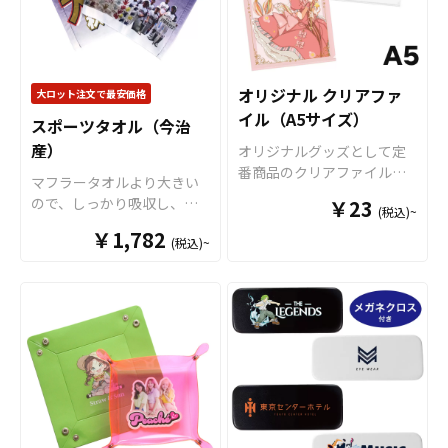
能です。「アンブレラマー
全9色ご用意しておりますの
カー」との名称ですが、Oリ
で、お客様のイメージやデ
ングや8の字リングを使用し
ザインに合わせてお選びい
なければ、アクリルチャー
ただけます。 国内の自社工
ムとしてご利用いただけま
場にて印刷いたしますの
オリジナル クリアファ
大ロット注文で最安価格
す アンブレラマーカーの傘
で、短納期・小ロットでの
イル（A5サイズ）
スポーツタオル（今治
に取り付けるパーツ部分に
対応が可能です。グッズ制
産）
は2つの異なるパーツがあ
作の専門スタッフがしっか
オリジナルグッズとして定
り、1つは「傘の柄に取り付
りサポートいたしますの
番商品のクリアファイル。
マフラータオルより大きい
けるOリング」タイプ、もう
で、ご不明点がありました
オリジナルグッズマーケッ
ので、しっかり吸収し、存
￥23
(税込)~
1つは「傘のつゆ先に取り付
らお気軽にご相談くださ
トのクリアファイルは厚み
在感のあるサイズになりま
ける8の字リング」タイプを
￥1,782
い。
0.2mmのPPを材料に使用し
(税込)~
す。コンサートやフェスグ
用意。 マークさせたい箇所
た一番スタンダードな形の
ッズとしても華やかに目立
によってパーツを選択して
クリアファイルです。 高品
つサイズになります。部屋
いただくことでデザインの
質のオフセット印刷で、写
に飾るタペストリーのよう
幅も広がります。 アンブレ
真やイラストも鮮やかな発
に、アニメやアイドルなど
ラマーカーは傘の目印とし
色で仕上がります。超音波
の推し活グッズとしても大
て使用するだけでなく、ペ
圧着なので溶着部分にも印
人気のタオルです。生地は
ンやバッグなどのアクセサ
刷でき、溶着部分も含めた
国内製造差された今治産の
リーにも最適です。 またケ
全面印刷が可能です。イラ
タオルで、生地・印刷・縫
イオーの フォンタブ とセッ
ストやロゴを大きく印刷し
製すべて国内で製造致しま
トで組み合わせることでブ
てエンドユーザーにアピー