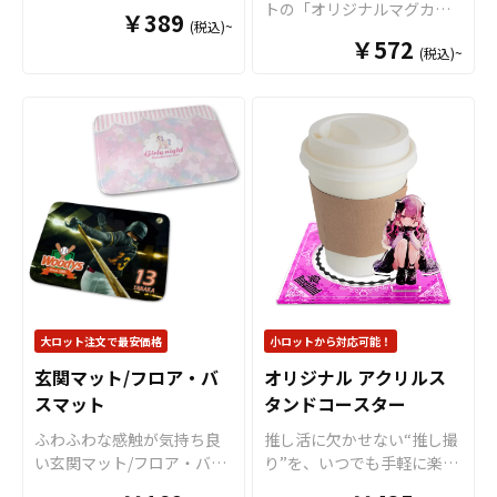
兼ね備えた「PUカップホル
トの「オリジナルマグカッ
￥389
いただけるアイテムです。
ンを美しく表現できます。
(税込)~
ダー」をお客様のオリジナ
プ（Mサイズ）」は、 真っ
アニメグッズやゲームグッ
国内生産で小ロットからの
￥572
ルデザインで制作いたしま
(税込)~
白なマグカップにいろんな
ズ、アーティストグッズ、
製作も承っておりますの
す。 高級感のあるPUレザー
デザインが映える程よい大
スポーツチームや企業・団
で、オリジナルグッズの制
素材を使用し、日常使いの
きさのマグカップです。プ
体様のノベルティや、販売
作やOEMをご検討中の業者
ドリンクシーンをワンラン
リントがよく映えるので、
商品として同人、クリエー
様もお気軽にご相談くださ
ク上の印象へ。フルカラー
オリジナルグッズ製作にお
ター、作家さんなどのグッ
い。
印刷により、キャラクター
すすめな商品です。 マグ
ズ販売にも最適です。 国内
デザインやアーティストや
カップは、オリジナルグッ
生産で小ロットからの制作
アスリートの肖像、ブラン
ズとして、コンサートグッ
も承っておりますので、お
ドロゴなども鮮やかに再現
ズ、アーティストグッズ、
気軽にご相談ください。
します。 繰り返し使えるエ
キャラクターグッズ、ノベ
コ仕様で、実用性とファッ
ルティー、お土産品など
ション性を両立したグッズ
色々な場面で活躍します。
として、ライブ・展示会・
特にオリジナルグッズマ
大ロット注文で最安価格
小ロットから対応可能！
アパレルショップ・カフェ
ーケットのマグカップはオ
玄関マット/フロア・バ
オリジナル アクリルス
コラボなど幅広いシーンで
プションで上下いっぱいに
活用されています。 販売に
スマット
タンドコースター
プリントが可能な「ワイド
必要な資材も取り揃えてお
プリント」に対応可能です
ふわふわな感触が気持ち良
推し活に欠かせない“推し撮
りますので、お客様にはデ
ので、キャラクターを大き
い玄関マット/フロア・バス
り”を、いつでも手軽に楽し
ザインを入稿していただく
くプリントするアニメグッ
マットをお客様のオリジナ
めるアクリルスタンドコー
だけでオリジナル商品とし