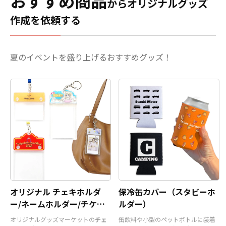
おすすめ商品
わせた表現が可能。アクスタ部分はダイカ
に必要な資
からオリジナルグッズ
。 販売に必
接触させますと、色落ち、
ット加工に対応しており、キャラクター・
お客様には
ので、お客
変色する恐れがあります。
作成を依頼する
ロゴ・シンボルなど自由な形状で制作でき
けでオリジ
くだけでオ
・直射日光の当たる場所に
ます。場所を取らないミニサイズながら、
くことがで
ただくこと
長時間置きますと変色する
飾り映えする高さ・奥行きが生まれ、撮
対応も可能
わせくださ
恐れがあります。 ・漂白剤
影・持ち歩き・ディスプレイをワンランク
らお気軽に
夏のイベントを盛り上げるおすすめグッズ！
に長時間つけておきますと
UP！
すべて国内生産のメイド・イン・ジャ
変色、色落ちする恐れがあ
パン製品です
！販売に必要な資材も取り揃
ります ・高温のオーブンに
えておりますので、お客様にはデザインを
入れますとマグカップの側
入稿していただくだけでオリジナル商品と
面が変色する恐れがありま
して販売していただくことができます。オ
す。
リジナルグッズの制作やOEMをご検討中の
業者様もお気軽にご相談ください。 推し活
シーンと親和性が高く、SNSへの投稿もさ
れやすいアイテムですので、
アニメやゲー
ム、アーティストのライブグッズ、スポー
ツチーム応援グッズなどのファングッズや
企業ノベルティ
など、幅広い用途に対応可
オリジナル チェキホルダ
能なおすすめ商品です。
保冷缶カバー（スタビーホ
ー/ネームホルダー/チケッ
ルダー）
トホルダー
オリジナルグッズマーケットの
チェ
缶飲料や小型のペットボトルに装着