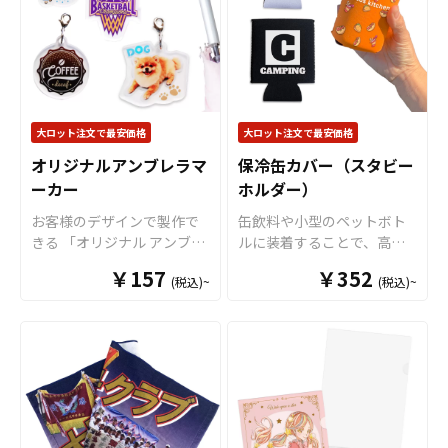
ルで、生地・印刷・縫製す
売に必要な資材も取り揃え
に縁処理を行いますが、特
べて国内で製造致します。
ておりますので、お客様に
にご指定がない場合、表の
※印刷後に縁処理を行いま
はデザインを入稿していた
印刷カラーに合わせて縫製
すが、特にご指定がない場
だくだけでオリジナル商品
致します。 短納期・小ロッ
合、表の印刷カラーに合わ
として販売していただくこ
トでの対応も可能ですので
せて縫製致します。 短納
とができます。オリジナル
ご不明点がありましたら、
期・小ロットでの対応も可
大ロット注文で最安価格
大ロット注文で最安価格
グッズの制作やOEMをご検
個人のお客様から企業・業
能ですのでご不明点があり
討中の業者様もお気軽にご
オリジナルアンブレラマ
保冷缶カバー（スタビー
者のかた問わずお気軽にご
ましたらお気軽にご相談く
相談ください。 推し活シー
ーカー
相談ください。
ホルダー）
ださい。
ンと親和性が高く、SNSへ
お客様のデザインで製作で
缶飲料や小型のペットボト
の投稿もされやすいアイテ
きる 「オリジナル アンブレ
ルに装着することで、高い
ムですので、
アニメやゲー
ラマーカー」。 傘の取り違
保温保冷効果を発揮する保
ム、アーティストのライブ
￥157
￥352
(税込)~
(税込)~
えや盗難リスクを軽減する
冷缶カバー（スタビーホル
グッズ、スポーツチーム応
ためのアイテムです。 アン
ダー）をOEM製作できま
援グッズなどのファングッ
ブレラマーカーのアクリル
す。使わない時は折り畳ん
ズや企業ノベルティ
など、
部分はダイカットで製作す
で持ち運べるので、携帯性
幅広い用途に対応可能なお
ることができるのでブラン
に優れています。オールシ
すすめ商品です。
ドイメージやキャラクター
ーズンはもちろん、さまざ
などに合わせて、自由な形
まなシーンで活躍するアイ
状でデザインすることが可
テムです。本体のカラーは