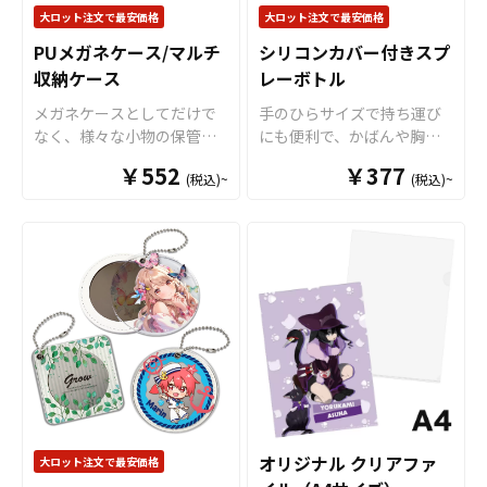
けで簡単に組み立てが完了
お客様にはデザインをご入
談ください。
大ロット注文で最安価格
大ロット注文で最安価格
しますので、散らかりがち
稿いただくだけでオリジナ
PUメガネケース/マルチ
シリコンカバー付きスプ
な小物をスタイリッシュに
ル商品として販売していた
整理できるマルチトレイと
収納ケース
レーボトル
だくことができます。 短納
して大活躍します。
期・小ロットでの対応も可
メガネケースとしてだけで
手のひらサイズで持ち運び
能ですのでご不明点があり
なく、様々な小物の保管に
にも便利で、かばんや胸ポ
ましたらお気軽にご相談く
も使えるマルチ収納ケース
ケットにもすっぽり収まり
￥552
ださい。
￥377
(税込)~
(税込)~
です。かさ張らず邪魔にな
ます。また、縦置きが可能
らない、丁度よいサイズ感
な形状ですので、お部屋に
ですので持ち歩きも苦にな
無造作においてもインテリ
りません。外側にはハイク
アを邪魔しません。アルコ
オリティPUレザーを使用。
ール消毒液や化粧水、香水
リアルなシボ加工で高級感
等をいれて使用できます。
ある仕上がりです。また、
販売に必要な資材も取り揃
内側には柔らかな起毛加工
えておりますので、お客様
を施していますので、収納
にはデザインをご入稿いた
したグッズを優しく保護し
だくだけでオリジナル商品
ます。販売に必要な資材も
として販売していただくこ
取り揃えておりますので、
とができます。 短納期・小
お客様にはデザインをご入
ロットでの対応も可能です
オリジナル クリアファ
大ロット注文で最安価格
稿いただくだけでオリジナ
のでご不明点がありました