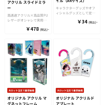
イル（A4サイズ）
アクリル スライドミラ
ル商品として販売していた
ら、個人のお客様から企
ー
だくことができます。 短納
業・業者のかた問わずお気
キャラクターグッズやオフ
期・小ロットでの対応も可
軽にご相談ください。
ィシャルグッズとして定番
高透過アクリル×高品質PU
能ですのでご不明点があり
商品のクリアファイル。当
レザーがオシャレで実用
￥34
(税込)~
ましたらお気軽にご相談く
店のクリアファイルは厚み
的！「オリジナル アクリル
ださい。
￥478
0.2mmのPPを材料に使用し
(税込)~
スライドミラー」をお客様
た一番スタンダードな形の
のオリジナルデザインで制
クリアファイルです。 高品
作いたします。 スタイリッ
質のオフセット印刷で、写
シュで持ち運びやすい形状
真やイラストも鮮やかな発
が魅力的なオリジナルのア
色で仕上がります。超音波
クリルスライドミラーは、
圧着なので溶着部分にも印
鏡面を保護するアクリル製
刷でき、溶着部分も含めた
のスライドカバーにオリジ
全面印刷が可能です。イラ
ナルのデザインを印刷する
ストやロゴを大きく印刷し
ことができます。透明感と
てエンドユーザーにアピー
立体感がデザインを引き立
ルすることが出来ます。 ク
て、写真やイラスト、ロゴ
リアファイルは様々なシー
などを美しく見せてくれま
大ロット注文で最安価格
大ロット注文で最安価格
ンで活躍します！例えば、
す。 形状は丸型・角型の2種
会社・店舗情報やメイン商
オリジナル アクリル マ
オリジナル アクリルド
類から選択可能で、用途や
材を印刷することで、優秀
グネットフレーム
アプレート
好みに応じたカスタマイズ