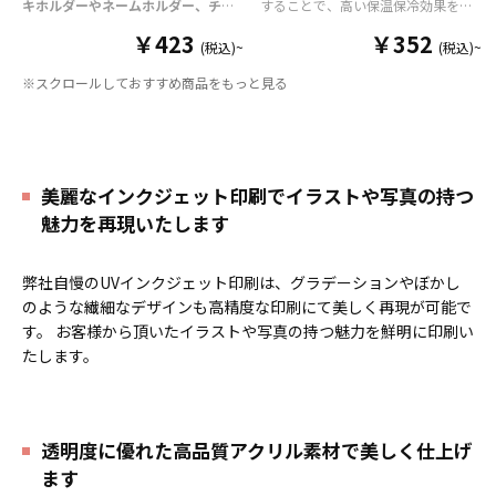
キホルダーやネームホルダー、チケ
することで、高い保温保冷効果を発
ットホルダー
はアクリル部分とホル
揮する保冷缶カバー（スタビーホル
￥423
￥352
ダーパーツを組み合わせた今まであ
ダー）をOEM製作できます。使わな
(税込)~
(税込)~
りそうでなかった
オリジナルグッズ
い時は折り畳んで持ち運べるので、
※スクロールしておすすめ商品をもっと見る
です。透明度が高く美しいアクリル
携帯性に優れています。オールシー
のヘッダーパーツと、
オリジナル
の
ズンはもちろん、さまざまなシーン
チケットホルダーやチェキホルダ
で活躍するアイテムです。本体のカ
ー、ネームホルダーでオリジナルの
ラーは全9色ご用意しておりますの
ホルダーはデザイン次第でどんなシ
で、お客様のイメージやデザインに
ーンでもマッチします。ヘッダー部
合わせてお選びいただけます。 国内
美麗なインクジェット印刷でイラストや写真の持つ
分はダイカットでデザインにあわせ
の自社工場にて印刷いたしますの
魅力を再現いたします
た自由な形状で制作することができ
で、短納期・小ロットでの対応が可
ます。また長さ調整と安全機能が付
能です。グッズ制作の専門スタッフ
いたネックストラップが標準で付属
がしっかりサポートいたしますの
弊社自慢のUVインクジェット印刷は、グラデーションやぼかし
します。オプションでチャームを追
で、ご不明点がありましたらお気軽
加したり、ストラップをキーホルダ
にご相談ください。
のような繊細なデザインも高精度な印刷にて美しく再現が可能で
ーに変更することも可能です。 アニ
す。 お客様から頂いたイラストや写真の持つ魅力を鮮明に印刷い
メ、エンタメ、スポーツ、官公庁、
たします。
またコミケなどの同人グッズ販売な
ど様々な業界に人気です。 短納期・
小ロットでの対応も可能ですのでご
不明点がありましたら、個人のお客
様から企業・業者のかた問わずお気
透明度に優れた高品質アクリル素材で美しく仕上げ
軽にご相談ください。
ます