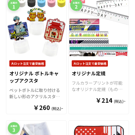
大ロット注文で最安価格
大ロット注文で最安価格
オリジナル ボトルキャ
オリジナル定規
ップアクスタ
フルカラープリントが可能
なオリジナル定規（ものさ
ペットボトルに取り付ける
し）です。 15cm・20cm・
新しい形のアクリルスタン
￥214
(税込)~
30cmの3サイズをご用意し
ド「ボトルキャップアクス
￥260
ております。 裏面からのプ
(税込)~
タ」をお客様のオリジナル
リントですので、美しい光
デザインで制作いたしま
沢と立体感がありデザイン
す。
「
ボトルキャップアク
を引き立てます。 角部分に
スタ
」は、ペットボトルの
丸みをもたせた角丸仕様で
キャップに取り付けるだけ