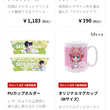
な販促ツールとなります。
が可能です。 短納期・小ロ
四隅のマグネットでワンタ
実用性とデザイン性を兼ね
キャラクターグッズやノベ
ットでの対応も可能ですの
ッチ着脱できるアクリルマ
備えた「アクリルドアプレ
ルティ、企業・観光地PR、
でご不明点がありましたら
グネットフレームです。お
ート」をオリジナルで制作
アーティストグッズはもち
お気軽にご相談ください。
￥1,183
￥390
(税込)~
(税込)~
好きな写真やイラストを簡
いたします。 アクリルドア
ろん、学校・病院・クラブ
単に入れ替えできます。透
プレートは、オフィス・ホ
チームなどの公式グッズと
過性の高いクリアのアクリ
テル・施設・ご家庭など幅
してもご利用頂けます。 販
ル素材に、高品質のUVイン
広いシーンで活躍する、ド
売に必要な資材も取り揃え
クジェットフルカラー印刷
アノブに掛けて使うコミュ
ておりますので、お客様に
で、オリジナルのアクリル
ニケーションツールです。
はデザインをご入稿いただ
マグネットフレームがお作
多様な形状のドアノブに対
くだけで自社商品として販
りいただけます。サイズは
応し、使用シーンを選ばな
売していただくことができ
チェキ・トレカに対応でき
い高い実用性が特長。高品
ます。国内生産で小ロット
る「小サイズ」とL判写真や
質アクリル素材を採用して
からの制作も承っておりま
ポストカードに対応できる
いますので、美しい透明感
すので、お気軽にご相談く
「大サイズ」の２サイズを
と耐久性を両立していま
ださい。
ご用意。フォトフレームと
す。 ダイカット加工により
大ロット注文で最安価格
大ロット注文で最安価格
してはもちろん、トレカな
自由な形状での制作が可能
PUカップホルダー
オリジナルマグカップ
どのカードホルダーや、企
なほか、両面フルカラー印
（Mサイズ）
業様のサインフレーム、店
刷にも対応。案内表示や注
レザーのような上質感と、
舗のメニューといった備品
意喚起、ブランド表現ま
繰り返し使えるエコ仕様を
オリジナルグッズマーケッ
など、様々な用途にご活用
で、目的に合わせたデザイ