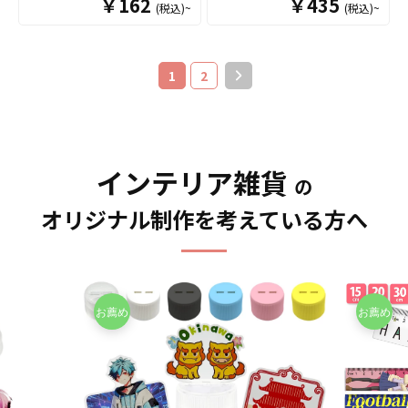
￥162
ズや、人物写真などを使用
￥435
(税込)~
(税込)~
ルデザインでOEM製作いた
スターを、お客様のオリジ
て販売していただくことが
した物販用グッズにも最適
します。ふわふわ感触を損
ナルデザインで制作いたし
できます。オリジナルグッ
です。 オリジナルグッズマ
なわずに表面全面のフチ部
ます。 コースターサイズの
ズの制作やOEMをご検討中
ーケットの「オリジナルマ
分までフルカラー印刷が可
土台にアクリルスタンドを
の業者様もお気軽にご相談
1
2
グカップ（Mサイズ）」は、
能なので、お客様がお持ち
組み合わせたアイテムで、
ください。
食品衛生法による厚生省告
のデザインの世界観を存分
推しのキャラクターやアー
示大370号に適合しておりま
に表現することができま
ティストと一緒に、ドリン
すので、一般的な食器とし
す。裏面には滑り止め加工
クやスイーツをおしゃれに
て安心してご使用いただけ
を施し安全面にも配慮。ま
撮影できます。 アクリルス
インテリア雑貨
ます。もちろん電子レンジ
た、水に濡れても大丈夫で
タンドコースターなら販売
の
も問題なくご使用いただけ
すので丸洗いも可能で、い
グッズとしてはもちろん、
ます。長期に渡り安心して
オリジナル制作を考えている方へ
つでも清潔にお使いいただ
販促品・ノベルティ、店舗
ご使用いただける商品で
けます。お客様にはデザイ
ディスプレイや什器として
す。 さらに、すべて国内工
ンをご用意いただくだけで
の活用にもおすすめです。
場での印刷ですので安心の
オリジナルの商品として販
販売に必要な資材も取り揃
クオリティで、自信を持っ
売することができます。 短
えておりますので、お客様
てお届けできる商品です。
納期・小ロットでの対応も
にはデザインをご入稿いた
取扱いバリエーションは、
可能ですのでご不明点があ
だくだけでオリジナル商品
定番のホワイトカラーです
りましたらお気軽にご相談
として販売していただくこ
とＳ・Ｍ・Ｌと3種類のサイ
ください。
とができます。お気軽にお
ズのご用意がございまし
問い合わせください！
て、その他、持ち手と内部