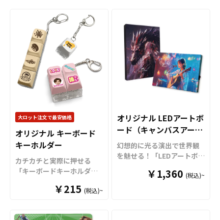
たします。神社・仏閣での
ンで制作いたします。
UVイ
を活かしたデザイン表現が
も可能ですのでご不明点が
授与品や記念品はもちろ
ンクジェットプリントによ
可能です。アクスタ本体部
ありましたらお気軽にご相
ん、キャラクターグッズや
るフルカラー印刷を採用
分はデザインに合わせたダ
談ください。
アーティストグッズ、スポ
し、写真やイラスト、繊細
イカット加工に対応してい
ーツチームの応援グッズな
なデザインも鮮やかに再
ますので、自由度の高いオ
ど、推し活アイテムとして
現。透明感のある高品質ア
リジナルのゆらゆらアクリ
も注目を集めているオリジ
クリルに美しいプリントが
ルスタンドを制作できま
ナル木製絵馬です。ケイオ
映える、見た目にも華やか
す。 各パーツを差し込むだ
ーの高精細フルカラー印刷
なアクリルヘアクリップ
けの簡単な組み立て仕様
なら、繊細なイラストやグ
（前髪クリップ）です。サ
で、アニメグッズやアーテ
ラデーション、写真、ロゴ
イズや形状はデザインに合
ィストグッズ、スポーツチ
まで美しく再現可能。天然
わせたダイカット加工に対
オリジナル LEDアートボ
大ロット注文で最安価格
ーム応援グッズなど幅広い
木ならではの温かみある木
応しており、オリジナリテ
ード（キャンバスアー
用途におすすめです。 販売
オリジナル キーボード
目を活かし、高級感あふれ
ィあふれるグッズ制作が可
に必要な資材も取り揃えて
ト）
キーホルダー
る仕上がりに仕上げます。
能です。 クリップパーツは
幻想的に光る演出で世界観
おりますので、お客様には
印刷方式は「片面印刷」
「金属製」と「樹脂製」の2
を魅せる！「LEDアートボ
カチカチと実際に押せる
デザインをご入稿いただく
「両面印刷」に対応してお
種類から選択可能。前髪ク
ード（キャンバスアー
「キーボードキーホルダ
だけでオリジナル商品とし
￥1,360
(税込)~
り、用途に合わせた自由な
リップとして使用するのは
ト）」をお客様のオリジナ
ー」をお客様のオリジナル
て販売いただけます。オリ
デザイン表現ができます。
￥215
もちろん、バッグやポーチ
ルデザインで制作いたしま
(税込)~
デザインで制作いたしま
ジナルグッズ制作やOEMを
サイズはS・M・Lの3種類を
に取り付けてチャーム感覚
す。
キャンバスアートボー
す。
パソコンのキーボード
ご検討中の業者様もお気軽
ご用意。神様祈願や合格祈
で楽しむなど、さまざまな
ド内部に搭載されたLEDラ
をモチーフにしたデザイン
にご相談ください。
願、必勝祈願などのイベン
使い方ができます。推し活
イトがデザインを美しく照