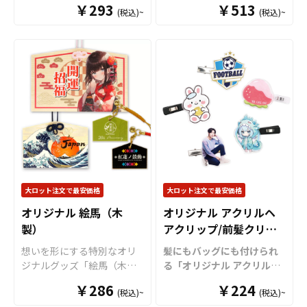
でオリジナル商品として販
￥293
出来ますので、ノベルティ
￥513
(税込)~
(税込)~
客様のオリジナルデザイン
ンパクトなミニサイズが登
売していただくことができ
としても配布するのにも最
で制作いたします。
ケイオ
場しました！キャラクター
ます。 トートバッグはアニ
適です。 短納期・小ロット
ーのオリジナル ゆらゆらア
やアニメグッズ、アーティ
メ、エンタメ、スポーツ、
での対応も可能ですのでご
クリルスタンドは、半円形
ストなどのエンタメグッズ
官公庁、またコミケなどの
不明点がありましたらお気
の台座を取り付けること
の定番となっているアクリ
同人グッズ販売など様々な
軽にご相談ください。 また
で、まるで「ゆりかご」の
ルスタンドにLEDライトを
業界に人気です。 国内生産
アクリルキーホルダーの大
ようにゆらゆらと揺れるギ
搭載したアイテムです。 従
で短納期、小ロットからの
ロットのご相談はこちらで
ミックを搭載した、新感覚
来のアクスタとはひと味違
製作も承っておりますの
もお受けしております。
のオリジナルグッズです。
う雰囲気を演出できるアイ
で、個人のお客様から企
思わず触れたくなる動きが
テムで、スタンド本体はホ
業・業者のかた問わずお気
キャラクターやイラストの
ワイト / ブラック / ピンク /
軽にご相談ください。
魅力を引き立て、見ている
ブルーをご用意しておりま
だけでも癒されるアイテム
す。 アクリル部分はデザイ
大ロット注文で最安価格
大ロット注文で最安価格
に仕上がります。 透明度の
ンに合わせた形状でカット
オリジナル 絵馬（木
オリジナル アクリルヘ
高い高品質アクリルに、高
可能です。販売に必要な資
製）
アクリップ/前髪クリッ
精細なフルカラー印刷を施
材も取り揃えておりますの
し、写真やイラスト、ロゴ
で、お客様にはデザインを
プ（国内生産）
想いを形にする特別なオリ
髪にもバッグにも付けられ
などを鮮やかに再現。アク
ご入稿いただくだけでオリ
ジナルグッズ「絵馬（木
る「オリジナル アクリルヘ
リルスタンド本体だけでな
ジナル商品として販売して
製）」を、お客様だけのオ
アクリップ（前髪クリッ
く、台座やフレーム部分に
￥286
いただくことができます。
￥224
(税込)~
(税込)~
リジナルデザインで制作い
プ）」をオリジナルデザイ
も印刷できるため、世界観
短納期・小ロットでの対応