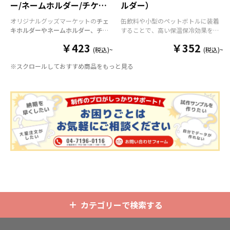
軽にご相談ください。
ー/ネームホルダー/チケッ
ルダー）
しキャラを全面にデザイン
トホルダー
したプレイマットは、世界
オリジナルグッズマーケットの
チェ
缶飲料や小型のペットボトルに装着
観を表現しやすいため、ア
キホルダーやネームホルダー、チケ
することで、高い保温保冷効果を発
ットホルダー
ニメファンから絶大な支持
はアクリル部分とホル
揮する保冷缶カバー（スタビーホル
￥423
￥352
ダーパーツを組み合わせた今まであ
ダー）をOEM製作できます。使わな
(税込)~
(税込)~
を得ています。また、ライ
りそうでなかった
オリジナルグッズ
い時は折り畳んで持ち運べるので、
ブグッズとしても高い需要
※スクロールしておすすめ商品をもっと見る
です。透明度が高く美しいアクリル
携帯性に優れています。オールシー
があり、アーティストのオ
のヘッダーパーツと、
オリジナル
の
ズンはもちろん、さまざまなシーン
リジナルデザインを取り入
チケットホルダーやチェキホルダ
で活躍するアイテムです。本体のカ
れたアイテムは、限定アイ
ー、ネームホルダーでオリジナルの
ラーは全9色ご用意しておりますの
ホルダーはデザイン次第でどんなシ
テムとして販売することで
で、お客様のイメージやデザインに
ーンでもマッチします。ヘッダー部
合わせてお選びいただけます。 国内
ファンの心をつかみ、ライ
分はダイカットでデザインにあわせ
の自社工場にて印刷いたしますの
ブ会場やイベントでの人気
た自由な形状で制作することができ
で、短納期・小ロットでの対応が可
商品となっています。
ます。また長さ調整と安全機能が付
能です。グッズ制作の専門スタッフ
いたネックストラップが標準で付属
がしっかりサポートいたしますの
します。オプションでチャームを追
で、ご不明点がありましたらお気軽
加したり、ストラップをキーホルダ
にご相談ください。
ーに変更することも可能です。 アニ
メ、エンタメ、スポーツ、官公庁、
またコミケなどの同人グッズ販売な
カテゴリーで検索する
ど様々な業界に人気です。 短納期・
小ロットでの対応も可能ですのでご
不明点がありましたら、個人のお客