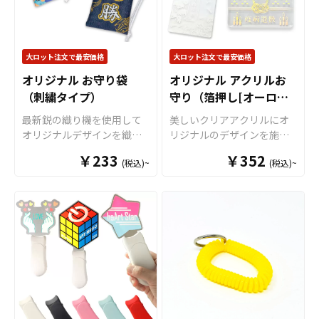
独自設計のボトルキャップ
細・ハイクオリティな印刷
部分
（
特許出願中
）は多く
技術で、細かなデザインや
のペットボトルにしっかり
グラデーション、写真など
フィットし、選べる6色のカ
もきれいに表現できます。
大ロット注文で最安価格
大ロット注文で最安価格
ラーラインナップで作品世
「片面印刷」「両面印刷」
オリジナル お守り袋
オリジナル アクリルお
界に合わせた表現が可能。
「箔押し」「ハイブリッド
（刺繍タイプ）
守り（箔押し[オーロ
アクスタ部分はダイカット
印刷」に対応可能で、奥行
加工に対応しており、キャ
き感のある美しい仕上がり
ラ]）
最新鋭の織り機を使用して
美しいクリアアクリルにオ
ラクター・ロゴ・シンボル
のアクリル絵馬を制作でき
オリジナルデザインを織り
リジナルのデザインを施す
など自由な形状で制作でき
ます。 サイズは用途やター
込むことができる「オリジ
ことができる「オリジナル
ます。場所を取らないミニ
￥233
ゲットに合わせて選べる
￥352
(税込)~
(税込)~
ナル お守り袋(刺繍タイ
アクリルお守り」です。 ア
サイズながら、飾り映えす
S/M/Lの3サイズをご用意。
プ)」です。 織り生地ならで
クリルの裏から印刷を施す
る高さ・奥行きが生まれ、
販売に必要な資材も取り揃
はのソフトな手触りと光沢
「片面印刷」のほかに、表
撮影・持ち歩き・ディスプ
えておりますので、お客様
感が魅力的なオリジナルお
と裏からそれぞれ印刷を施
レイをワンランクUP！
すべ
にはデザインを入稿してい
守りが作れます。煌びやか
すことで立体的な見え方が
て国内生産のメイド・イ
ただくだけでオリジナル商
な風合いの金糸と銀糸も使
美しい「両面印刷」、デザ
ン・ジャパン製品です
！販
品として販売していただく
用することができますの
インがきらびやかに輝く
売に必要な資材も取り揃え
ことができます。オリジナ
で、より高級感の特別なオ
「箔押し」など、複数のプ
ておりますので、お客様に
ルグッズの制作やOEMをご
リジナルお守りもお楽しみ
リント方法をご用意してお
はデザインを入稿していた
検討中の業者様もお気軽に
いただけます。またデザイ
ります。透明度が高いクリ
だくだけでオリジナル商品
ご相談ください。 箔押しの
ンは「刺繍」以外にも昇華
アアクリルを使用していま