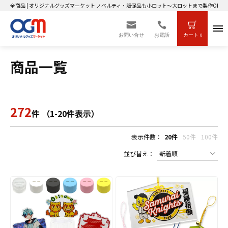
全商品 | オリジナルグッズマーケット ノベルティ・販促品も小ロット～大ロットまで製作OK！
お問い合せ
お電話
カート
0
商品一覧
272
件 （1-20件表示）
表示件数：
20件
50件
100件
並び替え：