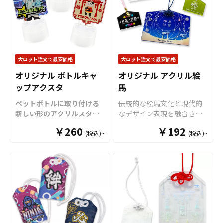
大ロット注文で最安価格
大ロット注文で最安価格
オリジナル ボトルキャ
オリジナル アクリル絵
ップアクスタ
馬
ペットボトルに取り付ける
伝統的な絵馬文化と現代的
新しい形のアクリルスタン
なデザイン表現を融合させ
ド「ボトルキャップアクス
た「アクリル絵馬」をお客
￥260
￥192
(税込)~
(税込)~
タ」をお客様のオリジナル
様のオリジナルデザインで
デザインで制作いたしま
制作いたします。 高品質ク
す。
「
ボトルキャップアク
リアアクリル素材を採用し
スタ
」は、ペットボトルの
た「オリジナル アクリル絵
キャップに取り付けるだけ
馬」は、通常の木製絵馬に
で“推しのアクリルスタンド
はないツヤと高級感に加
専用ステージ”が完成！
様々
え、立体的で透明感のある
なシーンで推し活がもっと
美しい仕上がりが魅力で
楽しくなる
アイテムです。
す。 ケイオー自慢の高精