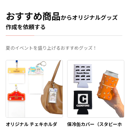
面が滑らかで、インクのひ
軽にご相談ください。
ボネート）仕様」の2種類を
します。 持ち手は手持ちし
び割れや色落ちなどの心配
ご用意。ケースを装着した
やすい長さで設計されてお
おすすめ商品
がありません。販売に必要
ままMagSafeアクセサリー
り、使い勝手の良さも魅
からオリジナルグッズ
な資材も取り揃えておりま
の使用や、Qiワイヤレス充
力。ボディの切り替えカラ
すので、お客様にはデザイ
作成を依頼する
電が可能です。 ケースのフ
ーがアクセントとなり、シ
ンをご入稿いただくだけで
レームには耐衝撃性に優れ
ンプルながらも個性を演出
オリジナル商品として販売
たTPU素材を採用してお
できるデザインです。 プリ
していただくことができま
り、大切なスマートフォン
ントや刺繍にも適してお
夏のイベントを盛り上げるおすすめグッズ！
す。大ロットでの製作も承
をしっかり保護。機能性と
り、オリジナルバッグのベ
っておりますので、オリジ
デザイン性を両立した、物
ースとしてもおすすめ。シ
ナルグッズのOEMをご検討
販グッズとしても付加価値
ョップグッズやノベルテ
中の業者様もお気軽にご相
の高いオリジナルiPhoneケ
ィ、イベント用アイテムな
談ください。コミケや同人
ースを制作することができ
ど、さまざまな用途に対応
イベントでは、アニメグッ
ます。 販売に必要な資材も
可能です。丈夫さとデザイ
ズとしてのオリジナル プレ
取り揃えておりますので、
ン性を兼ね備えた、実用性
イマットが特に人気を集め
お客様にはデザインをご入
の高いトートバッグです。
ています。サークル限定の
稿いただくだけでオリジナ
デザインを施したプレイマ
ル商品として販売していた
ットは、イベント会場でも
だくことができます。
オリ
注目されやすく、ファンの
ジナルグッズの制作やOEM
コレクションアイテムとし
をご検討中の業者様もお気
オリジナル チェキホルダ
保冷缶カバー（スタビーホ
ての価値も高まります。推