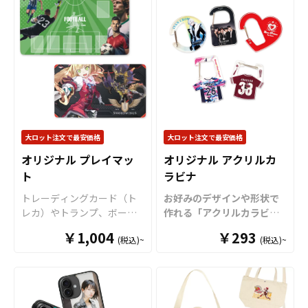
が特徴の「オリジナル キー
トグッズをはじめ、ライ
グッズやアニメグッズ、ア
らし出し、点灯時には昼間
ボードキーホルダー」は、
ブ・コンサート・アニメイ
ーティストグッズにもおす
とは異なる幻想的で印象的
キー部分は本物のキーボー
ベント・観光土産・記念品
すめです。販売に必要な資
なビジュアルを演出。高精
ドのようにカチカチと押す
まで、幅広いシーンで活躍
材も取り揃えておりますの
細フルカラー印刷により、
ことができ、シンプルなが
するオリジナルグッズで
で、お客様にはデザインを
写真・イラスト・ブランド
らも遊び心あふれるユニー
す。販売に必要な資材も一
入稿していただくだけでオ
ロゴなども細部まで鮮やか
クなアイテムです。 サイズ
式取り揃えておりますの
リジナル商品として販売し
に再現でき、インテリア性
やカラーなど、用途やター
で、お客様はデザインデー
ていただくことができま
の高い高品質なオリジナル
ゲットに合わせて仕様を選
タをご入稿いただくだけで
す。オリジナルグッズの制
グッズに仕上がります。 軽
択可能。キートップ部分に
大ロット注文で最安価格
大ロット注文で最安価格
オリジナル商品として販売
作やOEMをご検討中の業者
量で扱いやすい仕様のた
はフルカラー印刷を施せる
いただけます。オリジナル
様もお気軽にご相談くださ
め、壁掛け・卓上ディスプ
オリジナル プレイマッ
オリジナル アクリルカ
ため、ロゴ・文字・キャラ
グッズの制作やOEMをご検
い。 ※2枚のアクリルでクリ
レイのどちらにも対応可
ト
ラビナ
クター・写真なども美しく
討中の業者様も、お気軽に
ップを挟み込む「海外生産
能。LEDライトによる発光
再現できます。バッグやポ
トレーディングカード（ト
お好みのデザインや形状で
ご相談ください。
仕様 アクリルヘアクリッ
演出がデザインの魅力をさ
ーチに付けて持ち歩けば、
レカ）やトランプ、ボード
作れる「アクリルカラビ
プ」についてはこちらのペ
らに引き立て、SNS映え・動
日常にさりげない個性をプ
ゲームなどの各種テーブル
ナ」をお客様のオリジナル
ージからご注文頂けます。
画映えする注目アイテムと
ラスできるほか、気分転換
￥1,004
￥293
(税込)~
(税込)~
ゲーム専用の「プレイマッ
デザインで制作いたしま
※一般的なメモなどを挟む
してもおすすめです。 ライ
に最適なフィジェットトイ
ト」をお客様のオリジナル
す。
ケイオーのオリジナル
「アクリルクリップ」の制
ブ・イベント物販、アニメ
としても、SNS映えする話
デザインで制作いたしま
アクリルカラビナは、厚さ
作については「オリジナル
グッズ、アーティストグッ
題性の高いオリジナルグッ
す。ケイオーのオリジナル
5mmの丈夫で高品質なアク
アクリルクリップ 」ページ
ズ、店舗ディスプレイ、ノ
ズとしても注目を集めま
プレイマットは、サラサラ
リル素材を採用。デザイン
で詳しくご紹介していま
ベルティ、記念品など幅広
す！ 販売に必要な資材も取