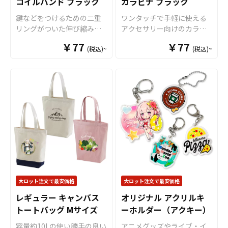
コイルバンド ブラック
カラビナ ブラック
者のかた問わずお気軽にご
オリジナル商品として販売
由な形状に切り出すことが
相談ください。
していただくことができま
鍵などをつけるための二重
ワンタッチで手軽に使える
できますので、簡単にオリ
す。国内生産で小ロットか
リングがついた伸び縮みす
アクセサリー向けのカラビ
ジナリティ溢れるグッズを
らの制作も承っております
るコイルタイプのリストバ
ナです。 グッズのアクセン
制作することができます。
￥77
￥77
ので、個人のお客様から企
(税込)~
(税込)~
ンドです。 防水・軽量で柔
トや付属品としても使いや
音楽イベント、コンサー
業・業者のかた問わずお気
らかく、目いっぱい伸ばし
すいアイテムです。 アルミ
ト、学校行事、サークル活
軽にご相談ください。
ても簡単に切れたりしない
製なので軽量で錆にも強い
動など、さまざまなシーン
ので様々なシーンでご利用
のが特徴です。 小ロットで
で活躍するオリジナルのア
いただけます。 レトロな雰
の対応も可能ですのでご不
クリルグッズ、アニメやア
囲気でバッグやポーチのア
明点がありましたらお気軽
イドル、スポーツ選手など
クセントとしても最適で
にご相談ください。
の推し活グッズとしても最
す。
適です。
大ロット注文で最安価格
大ロット注文で最安価格
レギュラー キャンバス
オリジナル アクリルキ
トートバッグ Mサイズ
ーホルダー（アクキー）
容量約10Lの使い勝手の良い
アニメグッズやライブ・イ