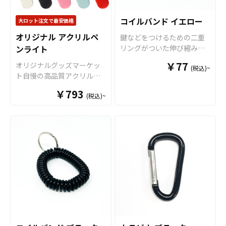
として販売していただくこ
場合、最低ロット100個から
転写による印刷も可能で
すので、透明感を活かした
とができます。オリジナル
となります。 50個でのご注
す。 お守りを彩るメガネ紐
デザインでの制作がオスス
コイルバンド イエロー
大ロット注文で最安価格
グッズの制作やOEMをご検
文はできませんのでご注意
は、デザインに合わせてお
メです。 メガネ紐は全9色の
討中の業者様もお気軽にご
ください。
オリジナル アクリルペ
鍵などをつけるための二重
選びいただける全5色のカラ
カラーラインナップがござ
相談ください。 推し活シー
ンライト
リングがついた伸び縮みす
ーをご用意いたしました。
いますので、デザインや用
ンと親和性が高く、SNSへ
るコイルタイプのリストバ
推しのアーティストやキャ
途に合わせてお選びくださ
￥77
オリジナルグッズマーケッ
の投稿もされやすいアイテ
(税込)~
ンドです。 防水・軽量で柔
ラクターのライブやイベン
い。また、飾り紐の追加や
ト自慢の高品質アクリル素
ムですので、
アニメやゲー
らかく、目いっぱい伸ばし
トのチケット当選を願う
キーホルダータイプへの変
材を使用した、美しく光る
ム、アーティストのライブ
ても簡単に切れたりしない
「良席祈願」、スポーツ選
￥793
更、カラーアクリルなどの
(税込)~
オリジナルのアクリルペン
グッズ、スポーツチーム応
ので様々なシーンでご利用
手やチームの勝利を願う
オプション仕様にも対応可
ライトです。乾電池仕様を
援グッズなどのファングッ
いただけます。 レトロな雰
「必勝祈願」など、様々な
能です。 推しのアーティス
採用し単4電池を3本使用し
ズや企業ノベルティ
など、
囲気でバッグやポーチのア
シーンで活躍するアイテム
トやキャラクターのライブ
ます。LEDライトのカラー
幅広い用途に対応可能なお
クセントとしても最適で
です。 販売に必要な資材も
やイベントのチケット当選
は8色で、ボタンを押す毎に
すすめ商品です。
す。
取り揃えておりますので、
を願う「良席祈願」、スポ
発光色を切り替えることが
お客様にはデザインを入稿
ーツ選手やチームの勝利を
可能です。土台部分も「ホ
していただくだけでオリジ
願う「必勝祈願」など、
ワイト」「ブラック」「ピ
ナル商品として販売してい
様々なシーンで活躍するア
ンク」「パステルブルー」
ただくことができます。国
イテムです。 販売に必要な
「レッド」の5色をご用意し
内生産で小ロットからの制
資材も取り揃えております
ました。また、形状やサイ
作も承っておりますので、
ので、お客様にはデザイン
ズはお客様のデザインに合
個人のお客様から企業・業
を入稿していただくだけで
わせてダイカット加工で自