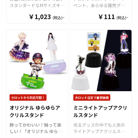
スタンダードなMサイズキャ
ベント、あらゆる販売グッ
ンバストートバッグ。綿
ズの中でも定番であるアク
￥1,023
￥111
(税込)~
(税込)~
100％のしっかりとした生地
リルキーホルダー（アクキ
で、日常のお買い物はもち
ー）をお客様がお持ちのオ
ろんマザーズバッグや通勤
リジナルのデザインにて製
バッグ、コミケ・同人グッ
作いたします。 アクリルキ
ズ配布のサブバッグとして
ーホルダーは水に強く耐久
も幅広く活躍します。複雑
性も抜群で、美しい状態を
な形状や色数の多いデザイ
長く保つことができます。
ンでも印刷単価が従来方式
近年ではアクリルキーホル
に比べて比較的リーズナブ
ダーはガチャガチャ用の景
ルとなっていることも特徴
品としても多くのご依頼を
です。企業やショップのノ
いただいております。アク
ベルティ、フェスやイベン
キーの販売に必要な資材も
ト、アニメグッズ等の販促
数多く取り揃えております
小ロットから対応可能！
大ロット注文で最安価格
品等様々なシーンでご利用
ので、お客様にはデザイン
オリジナル ゆらゆらア
ミニライトアップアクリ
いただける人気のアイテム
をご入稿いただくだけでオ
クリルスタンド
ルスタンド
です。OEMなどの販売に必
リジナル商品として販売し
要な資材も取り揃えており
ていただくことができま
飾ってかわいい！触って楽
光るグッズの中でも人気の
ますので、お客様にはデザ
す。 アクリルの大きさで価
しい！「オリジナル ゆらゆ
ライトアップアクリルスタ
インをご入稿いただくだけ
格もリーズナブルに製作が
らアクリルスタンド」をお
ンドに丸みが可愛らしいコ