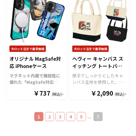
と手触りが良くカードがく
を入れるだけの定型タイプ
す。
い用途で活躍します。資材
り揃えておりますので、お
っつかないポリエステル生
と、形状から自由に制作で
も取り揃えておりますの
客様にはデザインを入稿し
地を採用。裏面は天然ゴム
きるダイカットタイプから
で、お客様にはデザインを
ていただくだけでオリジナ
の滑り止め加工が施されて
お選びいただけます。 アニ
ご入稿いただくだけでオリ
ル商品として販売していた
いるのでズレにくく、白熱
メやアーティスト、スポー
ジナル商品として販売可
だくことができます。高い
するゲームにしっかりと集
ツ選手の肖像まで、様々な
能。
オリジナルグッズの制
クオリティが求められる販
中することができます。プ
モチーフを鮮やかなフルカ
作やOEM
をご検討中の業者
売用グッズや、大口のOEM
レイマットのサイズはSサイ
ラー印刷で美しくプリント
様もお気軽にご相談くださ
大ロット注文で最安価格
大ロット注文で最安価格
製品のご相談にも、確かな
ズ（約550mm×300mm）
可能。軽量でバッグやポー
い。
技術力でお応えいたしま
オリジナル MagSafe対
ヘヴィー キャンバス ス
と、Mサイズ（約
チに簡単に取り付けられる
す。ノベルティ・販促グッ
応 iPhoneケース
イッチング トートバッ
600mm×350mm）の2種
ため、日常使いしやすいの
ズの制作・作成をご検討中
類をご用意。どちらも持ち
も魅力です。 ライブ物販や
グ
マグネット内蔵で機能性に
厚手でしっかりとしたキャ
の業者様もお気軽に
ケイオ
運びしやすいサイズです。
イベントグッズ、ノベルテ
優れた「MagSafe対応
ンバス生地を使用した、配
ー
へご相談ください。
デザインは、昇華転写によ
ィなど幅広いシーンで活躍
iPhoneケース」をお客様の
色デザインが特徴のスイッ
る全面フルカラープリント
￥737
します。資材も取り揃えて
￥2,090
(税込)~
(税込)~
オリジナルデザインで制作
チングトートバッグです。
が可能です。昇華転写はグ
おりますので、お客様には
いたします。
オリジナルの
耐久性に優れており、荷物
ラデーションなどの繊細な
デザインをご入稿いただく
デザインを施す背面パネル
が多い日でも安心して使え
表現も可能で、熱で生地に
だけでオリジナル商品とし
には、美しい光沢と透明感
るタフな仕上がり。マチ付
1
2
3
4
5
...
インクを染み込ませる印刷
て販売いただけます。
オリ
が魅力の「ガラス仕様」
きで収納力も高く、日常使
方法のため、生地の持つ風
ジナルグッズの制作やOEM
と、マットで落ち着いた質
いから通学・通勤、アウト
合いを損ないにくく、印刷
をご検討中の業者様もお気
感が魅力の「PC（ポリカー
ドアシーンまで幅広く活躍