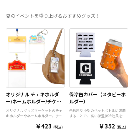
夏のイベントを盛り上げるおすすめグッズ！
オリジナル チェキホルダ
保冷缶カバー（スタビーホ
ー/ネームホルダー/チケッ
ルダー）
トホルダー
オリジナルグッズマーケットの
チェ
缶飲料や小型のペットボトルに装着
キホルダーやネームホルダー、チケ
することで、高い保温保冷効果を発
ットホルダー
はアクリル部分とホル
揮する保冷缶カバー（スタビーホル
￥423
￥352
ダーパーツを組み合わせた今まであ
ダー）をOEM製作できます。使わな
(税込)~
(税込)~
りそうでなかった
オリジナルグッズ
い時は折り畳んで持ち運べるので、