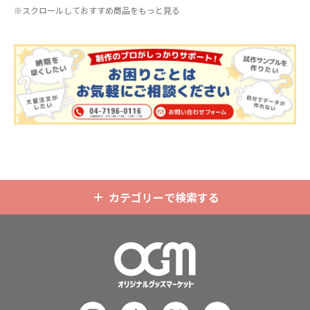
※スクロールしておすすめ商品をもっと見る
です。透明度が高く美しいアクリル
携帯性に優れています。オールシー
のヘッダーパーツと、
オリジナル
の
ズンはもちろん、さまざまなシーン
チケットホルダーやチェキホルダ
で活躍するアイテムです。本体のカ
ー、ネームホルダーでオリジナルの
ラーは全9色ご用意しておりますの
ホルダーはデザイン次第でどんなシ
で、お客様のイメージやデザインに
ーンでもマッチします。ヘッダー部
合わせてお選びいただけます。 国内
分はダイカットでデザインにあわせ
の自社工場にて印刷いたしますの
た自由な形状で制作することができ
で、短納期・小ロットでの対応が可
ます。また長さ調整と安全機能が付
能です。グッズ制作の専門スタッフ
いたネックストラップが標準で付属
がしっかりサポートいたしますの
します。オプションでチャームを追
で、ご不明点がありましたらお気軽
加したり、ストラップをキーホルダ
にご相談ください。
ーに変更することも可能です。 アニ
メ、エンタメ、スポーツ、官公庁、
またコミケなどの同人グッズ販売な
カテゴリーで検索する
ど様々な業界に人気です。 短納期・
小ロットでの対応も可能ですのでご
不明点がありましたら、個人のお客
様から企業・業者のかた問わずお気
軽にご相談ください。