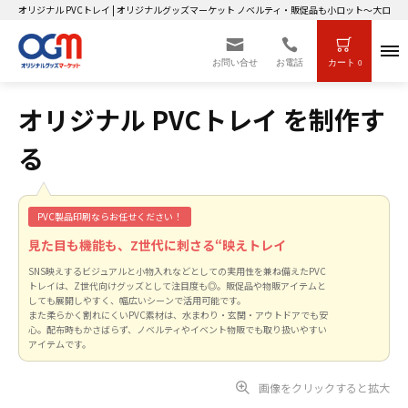
オリジナル PVCトレイ | オリジナルグッズマーケット ノベルティ・販促品も小ロット～大ロッ
お問い合せ
お電話
カート
0
オリジナル PVCトレイ を制作す
る
PVC製品印刷ならお任せください！
見た目も機能も、Z世代に刺さる“映えトレイ
SNS映えするビジュアルと小物入れなどとしての実用性を兼ね備えたPVC
トレイは、Z世代向けグッズとして注目度も◎。販促品や物販アイテムと
しても展開しやすく、幅広いシーンで活用可能です。
また柔らかく割れにくいPVC素材は、水まわり・玄関・アウトドアでも安
心。配布時もかさばらず、ノベルティやイベント物販でも取り扱いやすい
アイテムです。
画像をクリックすると拡大