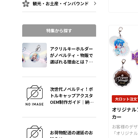
リル絵馬」を
観光・お土産・インバウンド
ルデザインで
高品質クリア
用した「オリ
絵馬」は、通
特集から探す
ないツヤと高
的で透明感の
りが魅力です。 ケイオ
アクリルキーホルダー
の高精細・ハ
がノベルティ・物販で
刷技術で、細
選ばれる理由とは？販
ラデーション
促効果を最大化する製
いに表現でき
作の極意をプロが徹底
刷」「両面印
解説
「ハイブリッ
次世代ノベルティ！ボ
能で、奥行き
トルキャップアクスタ
上がりのアク
大ロット注文
OEM制作ガイド｜納
きます。 サイズは用途やター
期・単価・品質を徹底
オリジナル
ゲットに合わせ
解説
カー
の3サイズを
要な資材も取
お客様のデザ
ので、お客様
お荷物配送の遅延のお
「オリジナル
稿していただ