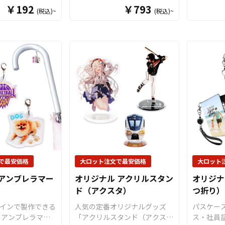
お客様のオリジナ
した、美しく光るオリジナルの
ストートバ
￥192
￥793
(税込)~
(税込)~
制作いたします。
アクリルペンライトです。乾電
っかりと
アクリル素材を採
池仕様を採用し単4電池を3本
買い物は
ジナル アクリル
使用します。LEDライトのカラ
グや通勤
常の木製絵馬には
ーは8色で、ボタンを押す毎に
グッズ配
級感に加え、立体
発光色を切り替えることが可能
も幅広く
ある美しい仕上が
です。土台部分も「ホワイト」
状や色数
ー自慢
「ブラック」「ピンク」「パス
刷単価が
イクオリティな印
テルブルー」「レッド」の5色
的リーズ
かなデザインやグ
をご用意しました。また、形状
とも特徴
、写真などもきれ
やサイズはお客様のデザインに
のノベル
ます。「片面印
合わせてダイカット加工で自由
ト、アニ
刷」「箔押し」
な形状に切り出すことができま
様々なシ
ド印刷」に対応可
すので、簡単にオリジナリティ
る人気のア
感のある美しい仕
溢れるグッズを制作することが
などの販
リル絵馬を制作で
できます。音楽イベント、コン
揃えてお
で最安価格
大ロット注文で最安価格
大ロット
サート、学校行事、サークル活
はデザイ
アンブレラマー
オリジナル アクリルスタン
オリジナ
て選べるS/M/L
動など、さまざまなシーンで活
けでオリ
ド（アクスタ）
つ折り）
ご用意。販売に必
躍するオリジナルのアクリルグ
していた
り揃えております
ッズ、アニメやアイドル、スポ
トートバ
インで製作できる
人気の定番オリジナルグッズ
パスケー
にはデザインを入
ーツ選手などの推し活グッズと
メ、スポ
 アンブレラマー
「アクリルスタンド（アクス
ス・社員
くだけでオリジナ
しても最適です。
ミケなど