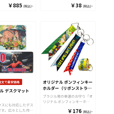
ケースをお客様がお持
全ピンが標準装備の高性能な缶
￥885
￥38
界に人気です。 国内
産のメイド・イン・ジャパン製
(税込)~
(税込)~
ジナルのデザインにて
バッジです。 独自の印刷技術
納期、小ロットからの
品です
！販売に必要な資材も取
します。男女問わず学
により、高解像度な印刷で色鮮
っておりますので、個
り揃えておりますので、お客様
会人まで幅広いお客様
やかな商品をお作りします。
様から企業・業者のか
にはデザインを入稿していただ
ットとすることができ
缶バッジは、オリジナルグッズ
お気軽にご相談くださ
くだけでオリジナル商品として
、オリジナルグッズと
として、コンサートグッズ、ア
販売していただくことができま
がしやすいのが特長で
ーティストグッズ、キャラクタ
す。オリジナルグッズの制作や
に必要な資材も取り揃
ーグッズ、ノベルティー、お土
OEMをご検討中の業者様もお
ますので、お客様には
産品など色々な場面で活躍しま
気軽にご相談ください。 推し
をご入稿いただくだけ
す。 特にオリジナルグッズマ
活シーンと親和性が高く、SNS
ナル商品として販売し
ーケットの缶バッジはサテン地
への投稿もされやすいアイテム
くことができます。
（梨地）の高級感のある裏面加
ですので、
アニメやゲーム、ア
スはアニメ、エンタ
工で、キズ、汚れ、サビに強い
ーティストのライブグッズ、ス
ーツ、官公庁、同人グ
仕様です。さらに、すべて国内
ポーツチーム応援グッズなどの
様々な業界に人気で
生産の安心クオリティですの
ファングッズや企業ノベルティ
内生産で短納期、小ロ
で、自信を持ってお勧めできる
オリジナル ボンフィンキー
注文で最安価格
など、幅広い用途に対応可能な
の製作も承っておりま
商品です。 取扱いサイズは、
ホルダー（リボンストラッ
おすすめ商品です。
ル デスクマット
お気軽にご相談くださ
定番の丸形ですと5種類のサイ
プ）
ブラジル発の幸運のお守り「オ
ズ、その他、正方形やハート型
リジナル ボンフィンキーホル
など様々なオリジナル缶バッジ
ウスにも対応したデス
ダー（リボンストラップ）」
作成が可能です。充実したサイ
￥176
です。広々とした作業
(税込)~
を、お客様のオリジナルデザイ
ズ展開と豊富なオプションや包