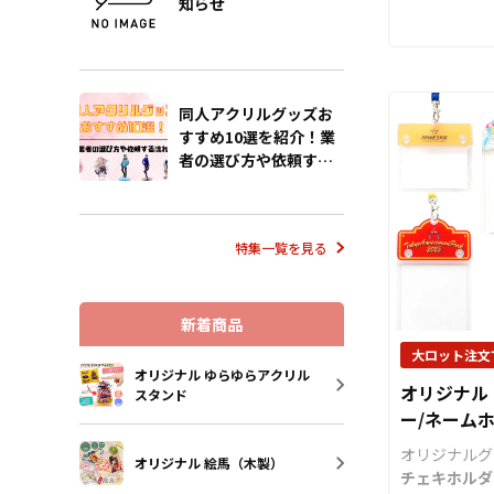
知らせ
カー」。 傘
ル商品として
リスクを軽減
ことができま
ムです。 ア
ッズの制作や
のアクリル部
の業者様もお
製作すること
さい。 箔押しの場合、最低ロ
同人アクリルグッズお
ンドイメージ
ット100個か
すすめ10選を紹介！業
どに合わせて
個でのご注文
者の選び方や依頼する
ザインするこ
ご注意くださ
流れも解説
「アンブレラ
称ですが、O
ングを使用し
特集一覧を見る
ルチャームと
けます アン
傘に取り付け
新着商品
2つの異なる
つは「傘の柄
大ロット注文
ング」タイプ
オリジナル ゆらゆらアクリル
オリジナル
スタンド
のつゆ先に取
ー/ネーム
ング」タイプ
トホルダー
させたい箇所
オリジナルグ
オリジナル 絵馬（木製）
選択していた
チェキホルダ
ンの幅も広が