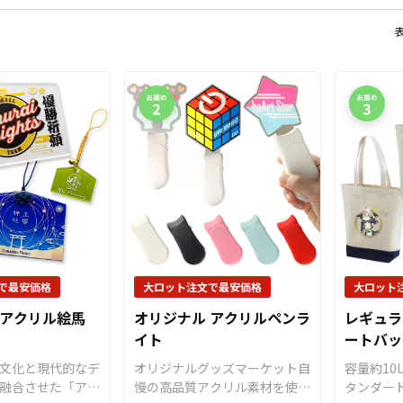
で最安価格
大ロット注文で最安価格
大ロット
 アクリル絵馬
オリジナル アクリルペンラ
レギュラ
イト
ートバッ
文化と現代的なデ
オリジナルグッズマーケット自
容量約10
融合させた「アク
慢の高品質アクリル素材を使用
タンダー