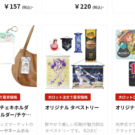
の取り違えや盗難
タ）」をお客様がお持ちのオリ
品質パス
￥157
￥220
販売していただく
様々な業
(税込)~
(税込)~
するためのアイテ
ジナルデザインにて制作いたし
ちのオリ
す。オリジナルグ
生産で短
ンブレラマーカー
ます。アクリルスタンド（アク
製作いた
OEMをご検討中
製作も承
分はダイカットで
スタ）は鑑賞性・携帯性・汎用
生から社
気軽にご相談くだ
人のお客
ができるのでブラ
性を兼ね備えた大人気アイテ
をターゲ
た問わず
やキャラクターな
ム。ケイオーのオリジナル ア
ますので
らとなります。 50
い。
、自由な形状でデ
クリルスタンドには、透明度の
して展開
はできませんので
とが可能です。
高い高品質アクリル素材を採用
す。販売
い。
マーカー」との名
しています。キャラクターやイ
えており
リングや8の字リ
ラスト、写真などのお好きなデ
デザイン
なければ、アクリ
ザインを高精細プリンターでフ
でオリジ
してご利用いただ
ルカラー印刷し、自由な形にダ
ていただ
ブレラマーカーの
イカット加工で仕上げます。台
パスケー
るパーツ部分には
座部分にもプリントが可能で、
メ、スポ
パーツがあり、1
形状やサイズも自由自在です。
ッズなど
に取り付けるOリ
同人活動で制作されたオリジナ
す。 国
で最安価格
大ロット注文で最安価格
大ロット
、もう1つは「傘
ルキャラクターや作品のイラス
ットから
 チェキホルダ
オリジナル タペストリー
オリジナ
り付ける8の字リ
トをアクスタとして形にするこ
すので、
ホルダー/チケッ
を用意。 マーク
とで、多くのファンに喜ばれる
い。
によってパーツを
アイテムとなるでしょう。 カ
ッズマーケットの
鮮やかで美しい印刷が魅力的な
光学式マ
だくことでデザイ
プセルトイ用のグッズとして小
ーやネームホルダ
タペストリーです。 B2ほどの
クマット
ります。 アンブ
さめサイズのアクリルスタンド