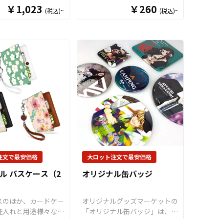
ッグ。綿100％のし
ルキャップアクスタ」をお客様
￥1,023
￥260
(税込)~
(税込)~
した生地で、日常のお
のオリジナルデザインで制作い
もちろんマザーズバッ
たします。
「
ボトルキャップ
バッグ、コミケ・同人
アクスタ
」は、ペットボトルの
布のサブバッグとして
キャップに取り付けるだけ
活躍します。複雑な形
で“推しのアクリルスタンド専
の多いデザインでも印
用ステージ”が完成！
様々なシ
従来方式に比べて比較
ーンで推し活がもっと楽しくな
ナブルとなっているこ
る
アイテムです。
独自設計のボ
です。企業やショップ
トルキャップ部分
（
特許出願
ティ、フェスやイベン
中
）は多くのペットボトルにし
メグッズ等の販促品等
っかりフィットし、選べる6色
ーンでご利用いただけ
のカラーラインナップで作品世
イテムです。OEM
界に合わせた表現が可能。アク
売に必要な資材も取り
スタ部分はダイカット加工に対
りますので、お客様に
応しており、キャラクター・ロ
注文で最安価格
大ロット注文で最安価格
ンをご入稿いただくだ
ゴ・シンボルなど自由な形状で
ル パスケース（2
オリジナル缶バッジ
ジナル商品として販売
制作できます。場所を取らない
だくことができます。
ミニサイズながら、飾り映えす
ッグはアニメ、エンタ
る高さ・奥行きが生まれ、撮
スのほか、カードケー
オリジナルグッズマーケットの
ーツ、官公庁、またコ
影・持ち歩き・ディスプレイを
証入れと用途様々な高
「オリジナル缶バッジ」は、安
の同人グッズ販売など
ワンランクUP！
すべて国内生