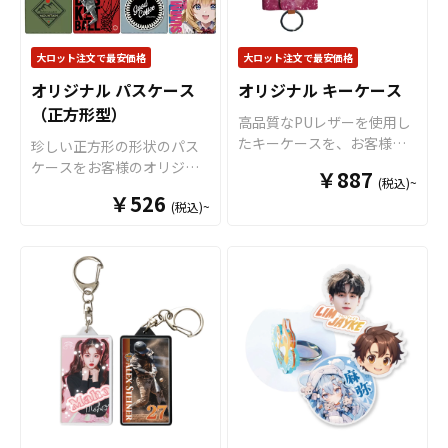
ル商品として販売していた
人グッズなど様々な業界に
人グッズなど様々な業界に
だくことができます。高い
人気です。 国内生産で小ロ
人気です。 短納期・小ロッ
クオリティが求められる販
ットからの制作も承ってお
トでの対応も可能ですので
大ロット注文で最安価格
大ロット注文で最安価格
売用グッズや、大口のOEM
りますので、お気軽にご相
ご不明点がありましたらお
製品のご相談にも、確かな
オリジナル パスケース
オリジナル キーケース
談ください。
気軽にご相談ください。
技術力でお応えいたしま
（正方形型）
高品質なPUレザーを使用し
す。ノベルティ・販促グッ
たキーケースを、お客様が
珍しい正方形の形状のパス
ズの制作・作成をご検討中
お持ちのオリジナルのデザ
ケースをお客様のオリジナ
の業者様もお気軽に
ケイオ
￥887
(税込)~
インにて製作いたします。
ルデザインでOEM製作いた
ー
へご相談ください。
￥526
販売に必要な資材も取り揃
(税込)~
します。 2ポケット仕様です
えておりますので、お客様
ので、パスケース・定期入
にはデザインをご入稿いた
れとしてはもちろん、キャ
だくだけでオリジナル商品
ッシュレス決済に使う電子
として販売していただくこ
マネーカードや社員証など
とができます。 キーケース
の携帯にも活躍するアイテ
はアニメ、エンタメ、スポ
ムです。 標準付属のボール
ーツ、官公庁、同人グッズ
チェーンの他に、オプショ
など様々な業界に人気で
ンで伸びるリールストラッ
す。 国内生産で小ロットか
プをセットすることも可能
らの制作も承っております
です。 販売に必要な資材も
ので、、個人のお客様から
取り揃えておりますので、