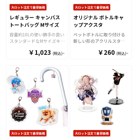
もきれいに表現できます。
わせてダイカット加工で自
大ロット注文で最安価格
大ロット注文で最安価格
「片面印刷」「両面印刷」
由な形状に切り出すことが
レギュラー キャンバス
オリジナル ボトルキャ
「箔押し」「ハイブリッド
できますので、簡単にオリ
トートバッグ Mサイズ
ップアクスタ
印刷」に対応可能で、奥行
ジナリティ溢れるグッズを
き感のある美しい仕上がり
制作することができます。
容量約10Lの使い勝手の良い
ペットボトルに取り付ける
のアクリル絵馬を制作でき
音楽イベント、コンサー
スタンダードなMサイズキャ
新しい形のアクリルスタン
ます。 サイズは用途やター
ト、学校行事、サークル活
ンバストートバッグ。綿
ド「ボトルキャップアクス
ゲットに合わせて選べる
￥1,023
動など、さまざまなシーン
￥260
(税込)~
(税込)~
100％のしっかりとした生地
タ」をお客様のオリジナル
S/M/Lの3サイズをご用意。
で活躍するオリジナルのア
で、日常のお買い物はもち
デザインで制作いたしま
販売に必要な資材も取り揃
クリルグッズ、アニメやア
ろんマザーズバッグや通勤
す。
「
ボトルキャップアク
えておりますので、お客様
イドル、スポーツ選手など
バッグ、コミケ・同人グッ
スタ
」は、ペットボトルの
にはデザインを入稿してい
の推し活グッズとしても最
ズ配布のサブバッグとして
キャップに取り付けるだけ
ただくだけでオリジナル商
適です。
も幅広く活躍します。複雑
で“推しのアクリルスタンド
品として販売していただく
な形状や色数の多いデザイ
専用ステージ”が完成！
様々
ことができます。オリジナ
ンでも印刷単価が従来方式
なシーンで推し活がもっと
ルグッズの制作やOEMをご
に比べて比較的リーズナブ
楽しくなる
アイテムです。
検討中の業者様もお気軽に
ルとなっていることも特徴
独自設計のボトルキャップ
ご相談ください。 箔押しの
です。企業やショップのノ
部分
（
特許出願中
）は多く
場合、最低ロット100個から
ベルティ、フェスやイベン
のペットボトルにしっかり
となります。 50個でのご注
ト、アニメグッズ等の販促
フィットし、選べる6色のカ
大ロット注文で最安価格
大ロット注文で最安価格
文はできませんのでご注意