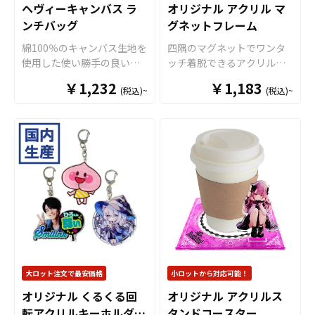
ヘヴィーキャンバス ラ
オリジナル アクリル マ
ただくことができます。 国
カラー印刷により細部まで
ンチバッグ
グネットフレーム
内生産で短納期、小ロット
美しく再現可能。 指先にさ
からの制作も承っておりま
りげなく“推し”を取り入れ
綿100％のキャンバス生地を
四隅のマグネットでワンタ
すので、お気軽にご相談く
られるため、推し活グッズ
使用した使い勝手の良いオ
ッチ着脱できるアクリルマ
ださい。
やイベント物販、購入特
リジナルランチバッグで
グネットフレームです。お
￥1,232
典、ノベルティ用途にも最
￥1,183
(税込)~
(税込)~
す。小さすぎず大きすぎな
好きな写真やイラストを簡
適です。日常使いしやす
い丁度いいサイズですので
単に入れ替えできます。透
い、これまでにない新しい
普段遣いにはぴったり。複
過性の高いクリアのアクリ
推し活グッズの展開にオス
雑な形状や色数の多いデザ
ル素材に、高品質のUVイン
スメのアイテムです。 販売
インでも印刷単価が従来方
クジェットフルカラー印刷
に必要な資材も取り揃えて
式に比べて比較的リーズナ
で、オリジナルのアクリル
おりますので、お客様には
ブルとなっていることも特
マグネットフレームがお作
デザインをご入稿いただく
徴です。本体サイズに対し
りいただけます。サイズは
だけでオリジナル商品とし
て大きなデザインが印刷で
チェキ・トレカに対応でき
て販売していただくことが
きるため、ノベルティに最
る「小サイズ」とL判写真や
できます。国内生産で小ロ
適です。また、フルカラー
ポストカードに対応できる
ットからの製作も承ってお
でデザインを鮮明に再現で
「大サイズ」の２サイズを
りますので、オリジナルグ
きるので、アニメグッズ等
ご用意。フォトフレームと
大ロット注文で最安価格
小ロットから対応可能！
ッズの制作やOEMをご検討
の販促品としてもオススメ
してはもちろん、トレカな
中の業者様もお気軽にご相
オリジナル くるくる回
オリジナル アクリルス
です。販売に必要な資材も
どのカードホルダーや、企
談ください。
転アクリルキーホルダー
タンドコースター
取り揃えておりますので、
業様のサインフレーム、店