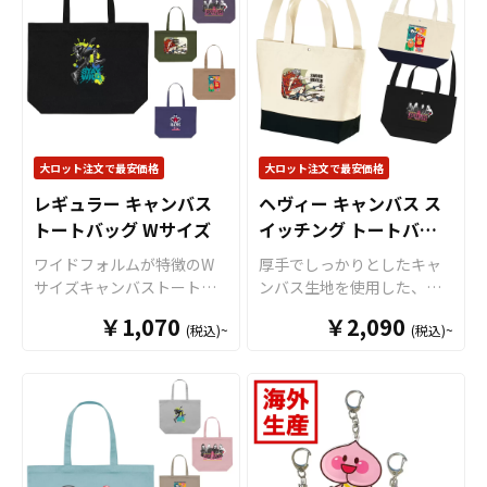
きました。コンセントがな
ットは、イベント会場でも
ラレンズが大きく突出した
オリジナル商品として販売
くても充電ができる便利な
注目されやすく、ファンの
機種にも対応ができる、 手
していただくことができま
モバイルバッテリーなの
コレクションアイテムとし
帳型スマホケースを作り上
す。 PUスタンドミラーはア
で、ひとつ持っていると安
ての価値も高まります。推
げました。 表面全面にプリ
ニメ、エンタメ、スポー
心なアイテムです。 PSE基
しキャラを全面にデザイン
ントが可能な「全面プリン
ツ、官公庁、同人グッズな
準適合＆製造工場＋自社工
したプレイマットは、世界
トタイプ」には、内生地に
ど様々な業界に人気です。
場での二重検査を実施して
観を表現しやすいため、ア
ブラックとホワイトの2種類
国内生産で短納期、小ロッ
いるので安心の品質です。
ニメファンから絶大な支持
大ロット注文で最安価格
大ロット注文で最安価格
をご用意。ロゴなどのワン
トからの製作も承っており
ケイオーの高品質プリント
を得ています。また、ライ
ポイント印刷に適した「カ
レギュラー キャンバス
ヘヴィー キャンバス ス
ますので、お気軽にご相談
でオリジナルのモバイルバ
ブグッズとしても高い需要
ラータイプ」には、「ブラ
トートバッグ Wサイズ
ください。
イッチング トートバッ
ッテリー5000mAhを製作す
があり、アーティストのオ
ウン」「ピンク」「ブラッ
れば、企業さまのOEM商品
グ
リジナルデザインを取り入
ワイドフォルムが特徴のW
厚手でしっかりとしたキャ
ク」「グレー」の全4色のカ
として販売も可能です。企
れたアイテムは、限定アイ
サイズキャンバストートバ
ンバス生地を使用した、配
ラーラインナップをご用意
業のロゴやプリントを施す
テムとして販売することで
ッグ。容量はMサイズと同じ
色デザインが特徴のスイッ
しております。 「カラータ
ことで価値もあがり、PR効
￥1,070
￥2,090
ファンの心をつかみ、ライ
(税込)~
(税込)~
約10Lながら間口が広く、
チングトートバッグです。
イプ」ご希望の方はこちら
果も抜群！販促にも一役買
ブ会場やイベントでの人気
A4ファイル・書類・パンフ
耐久性に優れており、荷物
また、ケイオーの手帳型ス
うことでしょう。 国内生産
商品となっています。
レットなど横長の荷物をス
が多い日でも安心して使え
マホケースはマグネットベ
で短納期・小ロットでの対
マートに収納できます。綿
るタフな仕上がり。マチ付
ルトを採用していますの
応も可能ですのでご不明点
100％素材の使い勝手の良い
きで収納力も高く、日常使
で、開閉が容易でありなが
がありましたらお気軽にご
シンプルな造りで、複雑な
いから通学・通勤、アウト
らも、不用意にケースが開
相談ください。
形状や色数の多いデザイン
ドアシーンまで幅広く活躍
いてしまうこともありませ