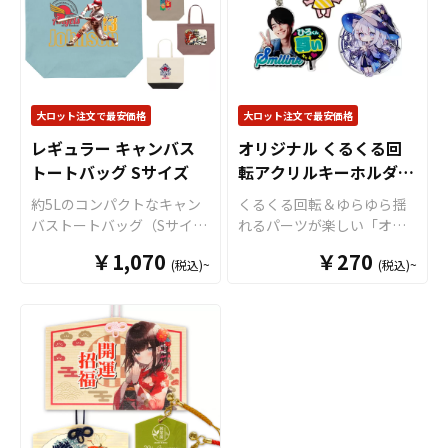
でも印刷単価が従来方式に
します。 持ち手は手持ちし
ん 。縫製やコバ塗りも丁寧
比べて比較的リーズナブル
やすい長さで設計されてお
に施された、 非常にクオリ
となっていることも特徴で
り、使い勝手の良さも魅
ティの高いアイテム です。
す。企業やショップのノベ
力。ボディの切り替えカラ
手帳型スマホケースの販売
ルティ、フェスやイベン
ーがアクセントとなり、シ
に必要な資材も取り揃えて
ト、アニメグッズ等の販促
ンプルながらも個性を演出
おりますので、お客様には
大ロット注文で最安価格
大ロット注文で最安価格
品等様々なシーンでご利用
できるデザインです。 プリ
デザインを入稿していただ
レギュラー キャンバス
オリジナル くるくる回
いただける人気のアイテム
ントや刺繍にも適してお
くだけで商品として制作・
トートバッグ Sサイズ
転アクリルキーホルダー
です。OEMなどの販売に必
り、オリジナルバッグのベ
販売していただくことがで
要な資材も取り揃えており
ースとしてもおすすめ。シ
(海外生産)
きます。 ケイオーの手帳型
約5Lのコンパクトなキャン
くるくる回転＆ゆらゆら揺
ますので、お客様にはデザ
ョップグッズやノベルテ
スマホケースはアニメ、エ
バストートバッグ（Sサイ
れるパーツが楽しい「オリ
インをご入稿いただくだけ
ィ、イベント用アイテムな
ンタメ、スポーツ、官公
ズ）。サブバッグや身軽な
ジナル くるくる回転アクリ
でオリジナル商品として販
￥1,070
ど、さまざまな用途に対応
￥270
庁、同人グッズなど様々な
(税込)~
(税込)~
お出かけに最適なスリムサ
ルキーホルダー」を、お客
売していただくことができ
可能です。丈夫さとデザイ
業界に人気です。 国内生産
イズで、お買い物・通学・
様のオリジナルデザインで
ます。 トートバッグはアニ
ン性を兼ね備えた、実用性
で小ロットからの製作も承
散歩など軽やかに使えるの
制作いたします。 ケイオー
メ、エンタメ、スポーツ、
の高いトートバッグです。
っておりますので、個人の
が魅力です。綿100％素材な
のオリジナル くるくる回転
官公庁、またコミケなどの
お客様から企業・業者のか
らではのナチュラルな風合
アクリルキーホルダーは、
同人グッズ販売など様々な
た問わずお気軽にご相談く
いを活かし、複雑な形状や
透明度が高い高品質アクリ
業界に人気です。 国内生産
ださい。
色数の多いデザインでも印
ル素材を採用。美麗なフル
で短納期、小ロットからの
刷単価が従来方式に比べて
カラー印刷を施し、ダイカ
製作も承っておりますの
比較的リーズナブルとなっ
ット加工でお好きな形に切
で、、個人のお客様から企