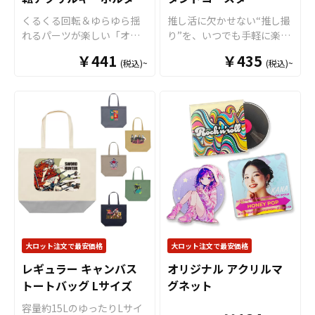
お客様にはデザインをご入
(国内生産)
舗のメニューといった備品
くるくる回転＆ゆらゆら揺
推し活に欠かせない“推し撮
稿いただくだけでオリジナ
など、様々な用途にご活用
れるパーツが楽しい「オリ
り”を、いつでも手軽に楽し
ル商品として制作・販売し
いただけるアイテムです。
ジナル くるくる回転アクリ
めるアクリルスタンドコー
ていただくことができま
￥441
アニメグッズやゲームグッ
￥435
(税込)~
(税込)~
ルキーホルダー」を、お客
スターを、お客様のオリジ
す。 キャンバスのランチバ
ズ、アーティストグッズ、
様のオリジナルデザインで
ナルデザインで制作いたし
ッグはアニメ、エンタメ、
スポーツチームや企業・団
制作いたします。 ケイオー
ます。 コースターサイズの
スポーツ、官公庁、またコ
体様のノベルティや、販売
のオリジナル くるくる回転
土台にアクリルスタンドを
ミケなどの同人グッズ販売
商品として同人、クリエー
アクリルキーホルダーは、
組み合わせたアイテムで、
など様々な業界に人気で
ター、作家さんなどのグッ
透明度が高い高品質アクリ
推しのキャラクターやアー
す。 短納期・小ロットでの
ズ販売にも最適です。 国内
ル素材を採用。美麗なフル
ティストと一緒に、ドリン
対応も可能ですのでご不明
生産で小ロットからの制作
カラー印刷を施し、ダイカ
クやスイーツをおしゃれに
点がありましたら、個人の
も承っておりますので、お
ット加工でお好きな形に切
撮影できます。 アクリルス
お客様から企業・業者のか
気軽にご相談ください。
り出すことができます。く
タンドコースターなら販売
た問わずお気軽にご相談く
るくると回転する特殊パー
グッズとしてはもちろん、
ださい。
ツにより、通常のアクキー
販促品・ノベルティ、店舗
にはない「動き」を加える
ディスプレイや什器として
大ロット注文で最安価格
大ロット注文で最安価格
ことが可能ですので、キャ
の活用にもおすすめです。
レギュラー キャンバス
オリジナル アクリルマ
ラクターの身体がゆらゆら
販売に必要な資材も取り揃
トートバッグ Lサイズ
グネット
と揺れたり、「推し活うち
えておりますので、お客様
わ」がくるくる回るアイド
にはデザインをご入稿いた
容量約15LのゆったりLサイ