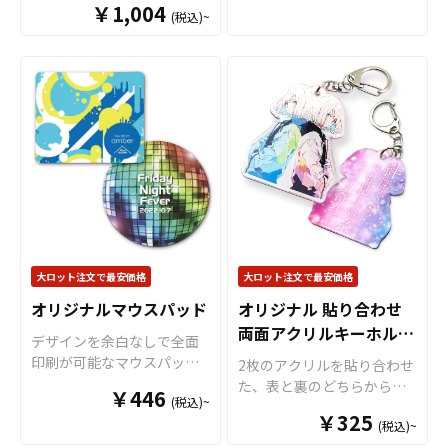
プをキーホルダーに変更す
￥1,004
用いただけるアイテムで
ジナルデザインで制作いた
ナルデザインの缶バッジは
(税込)~
スフリーにマウス操作やデ
ることも可能です。 アニ
す。 また、丸めることで非
します。 どこにでも身につ
多くのファンに支持されて
スクワークができます。裏
メ、エンタメ、スポーツ、
常にコンパクトになるた
けやすいS・M・Lの3サイズ
います。 また、同人作家の
面には滑り止め加工が施さ
官公庁、またコミケなどの
め、イベントやライブ会場
をご用意。お守りとしては
方々が自身のキャラクター
れており、激しい動きでも
同人グッズ販売など様々な
などへの搬入の負担も少な
もちろん、ファッションの
や作品を基に制作する缶バ
ズレにくい仕様です。カー
業界に人気です。 短納期・
いのも特徴です。ミニタイ
ワンポイントにもなるアイ
ッジは、コレクターズアイ
ドゲームなどのプレイマッ
小ロットでの対応も可能で
プは物販会場でのカプセル
テムですので、スポーツチ
テムとしても非常に魅力的
トとしても使用することが
すのでご不明点がありまし
トイを使用した販売にも最
ームの応援グッズ以外に
です。同人活動を支えるグ
できます。表面全面に美し
たら、個人のお客様から企
適です。 販売に必要な資材
も、アニメグッズやアーテ
ッズとして、使いやすく高
いプリントが可能ですの
業・業者のかた問わずお気
も取り揃えておりますの
ィストグッズなど多用途で
品質なアイテムを提供しま
で、お客様のデザインが持
軽にご相談ください。
で、お客様にはご依頼後に
活用します。 表裏全面にフ
す。 短納期・小ロットでの
つ世界観を存分に表現する
デザインをご入稿いただく
ルカラー印刷が可能で、写
対応も可能ですのでご不明
ことができます。 デスクマ
だけで販売用商品の制作が
真やイラスト、ロゴなどを
点がありましたら、個人の
ットはアニメ、エンタメ、
大ロット注文で最安価格
大ロット注文で最安価格
可能です。 アニメグッズ、
キレイに表現することがで
お客様から企業・業者のか
スポーツ、官公庁、またコ
スポーツグッズ、ライブグ
きます。オプションでアク
オリジナルマウスパッド
オリジナル 貼り合わせ
た問わずお気軽にご相談く
ミケなどの同人グッズ販売
ッズ、同人やクリエーター
リルチャームを追加するこ
両面アクリルキーホルダ
ださい。 オリジナル缶バッ
など様々な業界に人気で
デザインを余白なしで全面
グッズ、観光地のお土産と
ともできますので、よりオ
ジは100個単位でのご注文と
す。 国内生産で短納期、小
ー
印刷が可能なマウスパッド
2枚のアクリルを貼り合わせ
いった販売用のグッズとし
リジナリティを求める方に
なります。予めご了承くだ
ロットからの製作も承って
です。 ケイオーのマウスパ
た、表と裏のどちらからみ
てはもちろん、販促品・ノ
オススメです。 販売に必要
￥446
さい。
おりますので、、個人のお
(税込)~
ッドは、表面にポリエステ
ても立体的で美しい「オリ
ベルティ、店舗用の備品な
な資材も取り揃えておりま
客様から企業・業者のかた
￥325
ル素材を採用しており、な
(税込)~
ジナル 貼り合わせ 両面アク
ど、様々な用途にお使いい
すので、お客様にはデザイ
問わずお気軽にご相談くだ
めらかでスムーズなマウス