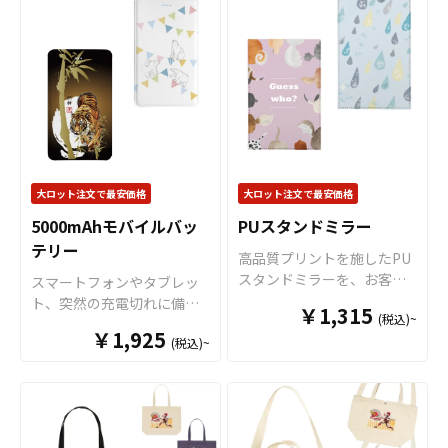
インクを染み込ませる印刷
だくことができます。 フラ
しないマルチタイプのスマ
方法のため、生地の持つ風
ットポーチーはアニメ、エ
ホケースですので、様々な
合いを損ないにくく、印刷
ンタメ、スポーツ、官公
メーカーの機種に対応が可
面が滑らかで、インクのひ
庁、同人グッズなど様々な
能で、多くのお客様をター
び割れや色落ちなどの心配
業界に人気です。 短納期・
ゲットとすることができ
がありません。販売に必要
小ロットでの対応も可能で
る、特別な手帳型スマホケ
な資材も取り揃えておりま
すのでご不明点がありまし
ースとなっています。 多機
すので、お客様にはデザイ
たらお気軽にご相談くださ
種対応（全機種対応）の手
ンをご入稿いただくだけで
い。
帳型スマホケースは、以前
大ロット注文で最安価格
大ロット注文で最安価格
オリジナル商品として販売
は多くのメーカーで取り扱
していただくことができま
5000mAhモバイルバッ
PUスタンドミラー
いがありました。しかし、
す。大ロットでの製作も承
テリー
近年のスマホ端末やカメラ
高品質プリントを施したPU
っておりますので、オリジ
の突出の大型化により、対
スタンドミラーを、お客様
スマートフォンやタブレッ
ナルグッズのOEMをご検討
応できない機種が増え続
がお持ちのオリジナルのデ
ト、突然の充電切れに備え
中の業者様もお気軽にご相
￥1,315
け、今では取り扱いをやめ
(税込)~
ザインにて製作いたしま
てひとつは持っていたいの
談ください。コミケや同人
￥1,925
てしまっているか、最新機
す。持ち運びの邪魔になら
(税込)~
がモバイルバッテリー。 モ
イベントでは、アニメグッ
種を「非対応」として販売
ず見やすい大きさのスタン
バイルバッテリーはコンビ
ズとしてのオリジナル プレ
しています。 ケイオーでは
ドミラーです。販売に必要
ニなどでも気軽に手に入る
イマットが特に人気を集め
独自の「 回転スライド機構
な資材も取り揃えておりま
ようになり、日常生活に欠
ています。サークル限定の
（特許出願中） 」を新たに
すので、お客様にはデザイ
かせないアイテムとなって
デザインを施したプレイマ
設計し、大型スマホやカメ
ンをご入稿いただくだけで