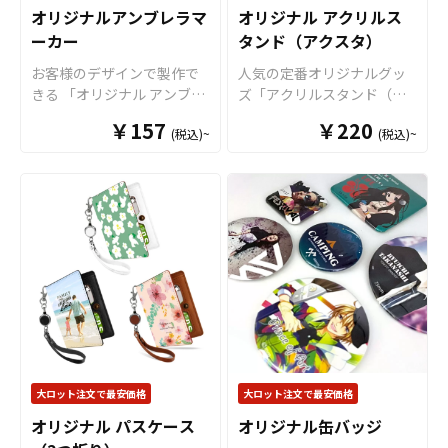
品等様々なシーンでご利用
ラーラインナップで作品世
ください。
オリジナルアンブレラマ
オリジナル アクリルス
いただける人気のアイテム
界に合わせた表現が可能。
ーカー
タンド（アクスタ）
です。OEMなどの販売に必
アクスタ部分はダイカット
要な資材も取り揃えており
加工に対応しており、キャ
お客様のデザインで製作で
人気の定番オリジナルグッ
ますので、お客様にはデザ
ラクター・ロゴ・シンボル
きる 「オリジナル アンブレ
ズ「アクリルスタンド（ア
インをご入稿いただくだけ
など自由な形状で制作でき
ラマーカー」。 傘の取り違
クスタ）」をお客様がお持
でオリジナル商品として販
￥157
ます。場所を取らないミニ
￥220
(税込)~
(税込)~
えや盗難リスクを軽減する
ちのオリジナルデザインに
売していただくことができ
サイズながら、飾り映えす
ためのアイテムです。 アン
て制作いたします。アクリ
ます。 トートバッグはアニ
る高さ・奥行きが生まれ、
ブレラマーカーのアクリル
ルスタンド（アクスタ）は
メ、エンタメ、スポーツ、
撮影・持ち歩き・ディスプ
部分はダイカットで製作す
鑑賞性・携帯性・汎用性を
官公庁、またコミケなどの
レイをワンランクUP！
すべ
ることができるのでブラン
兼ね備えた大人気アイテ
同人グッズ販売など様々な
て国内生産のメイド・イ
ドイメージやキャラクター
ム。ケイオーのオリジナル
業界に人気です。 国内生産
ン・ジャパン製品です
！販
などに合わせて、自由な形
アクリルスタンドには、透
で短納期、小ロットからの
売に必要な資材も取り揃え
状でデザインすることが可
明度の高い高品質アクリル
製作も承っておりますの
ておりますので、お客様に
能です。「アンブレラマー
素材を採用しています。キ
で、個人のお客様から企
はデザインを入稿していた
カー」との名称ですが、Oリ
ャラクターやイラスト、写
業・業者のかた問わずお気
だくだけでオリジナル商品
ングや8の字リングを使用し
真などのお好きなデザイン
軽にご相談ください。
として販売していただくこ
なければ、アクリルチャー
を高精細プリンターでフル
とができます。オリジナル
ムとしてご利用いただけま
カラー印刷し、自由な形に
大ロット注文で最安価格
大ロット注文で最安価格
グッズの制作やOEMをご検
す アンブレラマーカーの傘
ダイカット加工で仕上げま
討中の業者様もお気軽にご
オリジナル パスケース
オリジナル缶バッジ
に取り付けるパーツ部分に
す。台座部分にもプリント
相談ください。 推し活シー