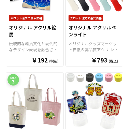
大ロット注文で最安価格
大ロット注文で最安価格
オリジナル アクリル絵
オリジナル アクリルペ
馬
ンライト
伝統的な絵馬文化と現代的
オリジナルグッズマーケッ
なデザイン表現を融合させ
ト自慢の高品質アクリル素
た「アクリル絵馬」をお客
材を使用した、美しく光る
￥192
￥793
(税込)~
(税込)~
様のオリジナルデザインで
オリジナルのアクリルペン
制作いたします。 高品質ク
ライトです。乾電池仕様を
リアアクリル素材を採用し
採用し単4電池を3本使用し
た「オリジナル アクリル絵
ます。LEDライトのカラー
馬」は、通常の木製絵馬に
は8色で、ボタンを押す毎に
はないツヤと高級感に加
発光色を切り替えることが
え、立体的で透明感のある
可能です。土台部分も「ホ
美しい仕上がりが魅力で
ワイト」「ブラック」「ピ
す。 ケイオー自慢の高精
ンク」「パステルブルー」
細・ハイクオリティな印刷
「レッド」の5色をご用意し
技術で、細かなデザインや
ました。また、形状やサイ
グラデーション、写真など
ズはお客様のデザインに合