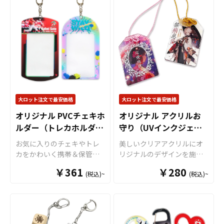
ます。 トレイの底面部分に
設計で、さまざまなアイテ
でオリジナル商品として販
「ボールチェーン（シルバ
フルカラーでオリジナルの
ムを整理するのに便利で
売していただくことができ
ー）」「ナスカン」「押し
デザインを印刷することが
す。中身の出し入れが簡単
ます。国内生産で短納期、
二重カン」をご用意してお
できます。PVCのカラーは全
なだけでなく、耐久性に優
小ロットからの製作も承っ
ります。販売に必要な資材
16色からお選びいただけま
れたPVC素材は水に強く、
ておりますので、お気軽に
も取り揃えておりますの
すので、デザインに合わせ
壊れにくいため 、お手入れ
ご相談ください。
で、お客様にはデザインを
てお選びください。PVC製
もしやすいのが特徴です。
ご入稿いただくだけでオリ
で水や汚れに強く、四隅の
UVインクジェットプリント
ジナル商品として販売して
スナップボタンを留めるだ
を採用しており、 透け感を
いただくことができます。
けで簡単に組み立てが完了
楽しむ部分と白版で鮮明に
大ロット注文で最安価格
大ロット注文で最安価格
貼り合わせのアクリルキー
しますので、散らかりがち
見せる部分を組み合わせた
ホルダーはアニメ、エンタ
オリジナル PVCチェキホ
オリジナル アクリルお
な小物をスタイリッシュに
デザインが可能です。 クリ
メ、スポーツ、官公庁、同
ルダー（トレカホルダ
整理できるマルチトレイと
守り（UVインクジェッ
ア素材を活かし、中身をあ
人グッズなど様々な業界に
して大活躍します。
えて見せるデザインもおす
ー）
ト印刷）
お気に入りのチェキやトレ
美しいクリアアクリルにオ
人気です。特に同人イベン
すめです。S、M、Lの3サイ
カをかわいく携帯＆保管で
リジナルのデザインを施す
トで販売する際には、個性
ズ展開で、Sサイズにはナス
きる「オリジナル PVCチェ
ことができる「アクリルお
的なデザインが映えるアイ
カンキーホルダー、 Mサイ
￥361
￥280
(税込)~
(税込)~
キホルダー（トレカホルダ
守り」です。 アクリルの裏
テムとして注目されます。
ズにはカラビナが付属し、 L
ー）」をお客様のオリジナ
から印刷を施す「片面印
同人活動で作成されたキャ
サイズはシンプルな仕様と
ルデザインで制作いたしま
刷」のほかに、表と裏から
ラクターやシーンを取り入
なっており、お好みの用途
す。 本体は透明感のある
それぞれ印刷を施すことで
れることで、ファンにとっ
に合わせて選べます。
「クリアタイプ」と、角度
立体的な見え方が美しい
て魅力的な商品になるでし