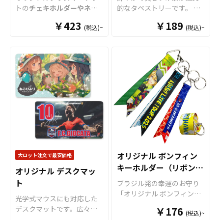
きる商品です。 取扱いサイ
内生産で短納期、小ロット
トの
チェキホルダーやネー
的なタペストリーです。 B2
ズとしてアンブレラマーカ
品と言えるように、アニ
ズは、定番の丸形ですと5種
からの製作も承っておりま
ムホルダー、チケットホル
ほどの大型サイズからコン
ーを製作されてみてはいか
メ、エンタメ、スポーツ、
類のサイズ、その他、正方
すので、お気軽にご相談く
￥423
￥189
(税込)~
(税込)~
ダー
はアクリル部分とホル
パクトな小型サイズまで、6
がでしょうか。 アンブレラ
官公庁、同人などの様々な
形やハート型など様々なオ
ださい。
ダーパーツを組み合わせた
種類のサイズをご用意して
マーカーはアニメ、エンタ
グッズに人気です。特に同
リジナル缶バッジ作成が可
今までありそうでなかった
おります。プリントには昇
メ、スポーツ、官公庁、同
人イベントで販売する際
能です。充実したサイズ展
オリジナルグッズ
です。透
華転写を採用していますの
人グッズなど様々な業界に
は、個性的なデザインやキ
開と豊富なオプションや包
明度が高く美しいアクリル
で、発色が良く、写真やグ
人気です。 短納期・小ロッ
ャラクター性を活かしたア
装パッケージなど、用途や
のヘッダーパーツと、
オリ
ラデーションも美しく再現
トでの対応も可能ですので
クスタが注目を集めること
デザインに応じて細部の選
ジナル
のチケットホルダー
が可能です。 生地は滑らか
ご不明点がありましたらお
間違いありません。 小ロッ
択も可能です。お客様のア
やチェキホルダー、ネーム
な手触りのスエード生地を
気軽にご相談ください。
トからも対応が可能ですの
イディアやニーズに合わせ
ホルダーでオリジナルのホ
採用しています。タペスト
で是非お試しください。 各
たオリジナル缶を製作いた
ルダーはデザイン次第でど
リーの上下（ガーランドタ
ご注文サイズに納まるよう
します。 お客様はデザイン
んなシーンでもマッチしま
イプは上部のみ）は袋縫い
に、本体と台座のデザイン
をご入稿いただくだけでオ
す。ヘッダー部分はダイカ
加工を施し、PVC製の軽量
を配置して下さい。
リジナル商品として販売し
ットでデザインにあわせた
なパイプを通して紐（ミニ
オリジナル ボンフィン
大ロット注文で最安価格
ていただくことが可能で
自由な形状で制作すること
タイプはボールチェーン）
す。 缶バッジはアニメ、エ
キーホルダー（リボンス
オリジナル デスクマッ
ができます。また長さ調整
をセットした状態で納品さ
ンタメ、スポーツ、官公
トラップ）
ト
と安全機能が付いたネック
せていただきます。壁や窓
ブラジル発の幸運のお守り
庁、同人・コミケグッズな
ストラップが標準で付属し
といった場所に簡単に飾る
「オリジナル ボンフィンキ
ど様々な業界に人気です。
光学式マウスにも対応した
ます。オプションでチャー
ことができるタペストリー
ーホルダー（リボンストラ
特に同人イベントでの販売
デスクマットです。広々と
￥176
(税込)~
ムを追加したり、ストラッ
は、幅広い用途や場所で活
ップ）」を、お客様のオリ
アイテムとしても、オリジ
した作業スペースでストレ