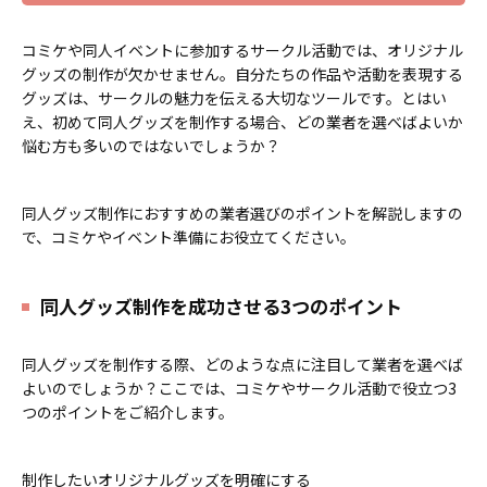
します。オプションでチャームを追
で、ご不明点がありましたらお気軽
加したり、ストラップをキーホルダ
にご相談ください。
コミケや同人イベントに参加するサークル活動では、オリジナル
ーに変更することも可能です。 アニ
グッズの制作が欠かせません。自分たちの作品や活動を表現する
メ、エンタメ、スポーツ、官公庁、
グッズは、サークルの魅力を伝える大切なツールです。とはい
またコミケなどの同人グッズ販売な
ど様々な業界に人気です。 短納期・
え、初めて同人グッズを制作する場合、どの業者を選べばよいか
小ロットでの対応も可能ですのでご
悩む方も多いのではないでしょうか？
不明点がありましたら、個人のお客
様から企業・業者のかた問わずお気
軽にご相談ください。
同人グッズ制作におすすめの業者選びのポイントを解説しますの
で、コミケやイベント準備にお役立てください。
同人グッズ制作を成功させる3つのポイント
同人グッズを制作する際、どのような点に注目して業者を選べば
よいのでしょうか？ここでは、コミケやサークル活動で役立つ3
つのポイントをご紹介します。
制作したいオリジナルグッズを明確にする