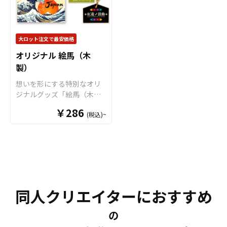
ていることも特徴です。企
り出すことができます。く
業・業者のかた問わずお気
業やショップのノベルテ
るくると回転する特殊パー
軽にご相談ください。
ィ、フェスやイベント、ア
ツにより、通常のアクキー
ニメグッズ等の販促品等
にはない「動き」を加える
大ロット注文で最安価格
様々なシーンでご利用いた
ことが可能ですので、キャ
オリジナル 絵馬（木
だける人気のアイテムで
ラクターの身体がゆらゆら
製）
す。OEMなどの販売に必要
と揺れたり、「推し活うち
な資材も取り揃えておりま
わ」がくるくる回るアイド
想いを形にする特別なオリ
すので、お客様にはデザイ
ルグッズ、ルーレットでメ
ジナルグッズ「絵馬（木
ンをご入稿いただくだけで
ニューを決める飲食店のノ
製）」を、お客様だけのオ
オリジナル商品として販売
￥286
ベルティグッズなど、特殊
(税込)~
リジナルデザインで制作い
していただくことができま
パーツの使い方次第で他に
たします。神社・仏閣での
す。 トートバッグはアニ
はないオリジナルのアクキ
授与品や記念品はもちろ
メ、エンタメ、スポーツ、
ーを制作することができま
ん、キャラクターグッズや
官公庁、またコミケなどの
す。販売に必要な資材も取
アーティストグッズ、スポ
同人グッズ販売など様々な
り揃えておりますので、お
ーツチームの応援グッズな
業界に人気です。 国内生産
客様にはデザインをご入稿
ど、推し活アイテムとして
で短納期、小ロットからの
いただくだけでオリジナル
同人クリエイターにおすすめ
も注目を集めているオリジ
製作も承っておりますの
商品として販売していただ
ナル木製絵馬です。ケイオ
で、、個人のお客様から企
くことができます。お気軽
ーの高精細フルカラー印刷
の
業・業者のかた問わずお気
にご相談ください。
なら、繊細なイラストやグ