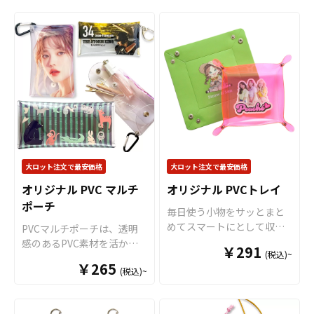
リルキーホルダー」を、お
ただけます。個人のお客様
ンをご入稿いただくだけで
さい。
の滑りを実現しています。
客様がお持ちのオリジナル
から企業・業者のかた問わ
オリジナル商品として販売
また裏面には、パッドのズ
のデザインにて制作いたし
ずお気軽にご相談くださ
していただくことができま
レや落ち防止として吸着力
ます。プリントを施したア
い。
す。国内生産で短納期、小
の高いゴム素材を採用して
クリル板を”背合わせ”で貼
ロットからの制作も承って
いますので、抜群の安定感
り合わせることで印刷面が
おりますので、お気軽にご
があり、マウスの操作性と
保護され、キズや擦れから
相談ください。
作業効率アップをしっかり
印刷を守ることができま
とサポートいたします。 形
す。UVインクジェットによ
状は「円形」と「長方形」
る繊細で美しいプリント
の2種類をご用意しておりま
を、透明度の高いクリアア
すので、デザインやキャラ
クリル「全面」に施します
大ロット注文で最安価格
大ロット注文で最安価格
クター、用途などに合わせ
ので、非常に高級感のある
オリジナル PVC マルチ
オリジナル PVCトレイ
てお選びいただけます。ま
仕上がりとなります。ま
たオプション仕様にはなり
ポーチ
た、形状やサイズはお客様
毎日使う小物をサッとまと
ますが、パッドの縁取りに
のデザインに合わせてダイ
めてスマートにとして収納
PVCマルチポーチは、透明
ぐるっと補強の縫製を入れ
カット加工で自由な形状に
できる
小物入れ
として、柔
感のあるPVC素材を活かし
た 「縫製加工タイプ」での
￥291
切り出すことができますの
(税込)~
らかくて丈夫なPVC素材を
たトレンドアイテムで、機
制作も可能です。 販売に必
￥265
で、簡単にオリジナリティ
使用した「オリジナル PVC
(税込)~
能性とデザイン性を兼ね備
要な資材も取り揃えており
溢れるグッズを制作するこ
トレイ」をお客様のオリジ
えています。 本体のボタン
ますので、お客様にはデザ
とができます。キーホルダ
ナルデザインで制作いたし
を外すと四方に大きく開く
インをご入稿いただくだけ
ーパーツもデフォルトで