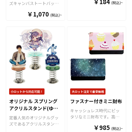
ルグッズ、ルーレットでメ
だくだけでオリジナル商品
￥184
(税込)~
ズキャンバストートバッ
ニューを決める飲食店のノ
として販売していただくこ
グ。A4書類や着替えもすっ
ベルティグッズなど、特殊
￥1,070
とができます。お気軽にお
(税込)~
ぽり入る大容量設計で、通
パーツの使い方次第で他に
問い合わせください！
勤・通学・旅行のサブバッ
はないオリジナルのアクキ
グとして申し分のない収納
ーを制作することができま
力が自慢です。綿100％の丈
す。販売に必要な資材も取
夫なキャンバス生地を使用
り揃えておりますので、お
し、複雑な形状や色数の多
客様にはデザインをご入稿
いデザインでも印刷単価が
いただくだけでオリジナル
従来方式に比べて比較的リ
商品として販売していただ
ーズナブルとなっているこ
くことができます。お気軽
とも特徴です。企業やショ
にご相談ください。
ップのノベルティ、フェス
やイベント、アニメグッズ
等の販促品等様々なシーン
小ロットから対応可能！
大ロット注文で最安価格
でご利用いただける人気の
オリジナル スプリング
ファスナー付きミニ財布
アイテムです。OEMなどの
アクリルスタンド(ゆら
販売に必要な資材も取り揃
キャッシュレス時代にピッ
えておりますので、お客様
ゆらアクスタ)
タリなミニ財布です。高品
定番人気のオリジナルグッ
にはデザインをご入稿いた
質プリントを施したオリジ
ズであるアクリルスタンド
￥985
だくだけでオリジナル商品
(税込)~
ナル財布を、お客様がお持
に、
ゆらゆら揺れるスプリ