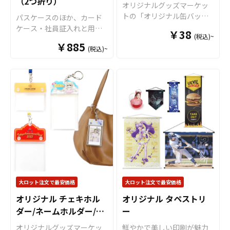
（2つ折り）
は2つの異なるパーツがあ
が可能で、形状やサイズも
オリジナルグッズマーケッ
ンと親和性が高く、SNSへ
り、1つは「傘の柄に取り付
自由自在です。同人活動で
トの「オリジナル缶バッ
パスケースのほか、カード
の投稿もされやすいアイテ
けるOリング」タイプ、もう
制作されたオリジナルキャ
ジ」は、安全ピンが標準装
ケース・社員証入れと用途
ムですので、
アニメやゲー
￥38
1つは「傘のつゆ先に取り付
ラクターや作品のイラスト
(税込)~
備の高性能な缶バッジで
様々な高品質パスケースを
ム、アーティストのライブ
ける8の字リング」タイプを
￥885
をアクスタとして形にする
す。 独自の印刷技術によ
(税込)~
お客様がお持ちのオリジナ
グッズ、スポーツチーム応
用意。 マークさせたい箇所
ことで、多くのファンに喜
り、高解像度な印刷で色鮮
ルのデザインにて製作いた
援グッズなどのファングッ
によってパーツを選択して
ばれるアイテムとなるでし
やかな商品をお作りしま
します。男女問わず学生か
ズや企業ノベルティ
など、
いただくことでデザインの
ょう。 カプセルトイ用のグ
す。 缶バッジは、オリジナ
ら社会人まで幅広いお客様
幅広い用途に対応可能なお
幅も広がります。 アンブレ
ッズとして小さめサイズの
ルグッズとして、コンサー
をターゲットとすることが
すすめ商品です。
ラマーカーは傘の目印とし
アクリルスタンドも多くの
トグッズ、アーティストグ
できますので、オリジナル
て使用するだけでなく、ペ
ご依頼をいただいておりま
ッズ、キャラクターグッ
グッズとして展開がしやす
ンやバッグなどのアクセサ
す。また、アクリルは耐久
ズ、ノベルティー、お土産
いのが特長です。販売に必
リーにも最適です。 またケ
性にも優れていますので、
品など色々な場面で活躍し
要な資材も取り揃えており
イオーの フォンタブ とセッ
販売用のグッズはもちろ
ます。 特にオリジナルグッ
ますので、お客様にはデザ
トで組み合わせることでブ
ん、販促品・ノベルティ、
ズマーケットの缶バッジは
インをご入稿いただくだけ
ランドのイメージアップに
店舗用のディスプレイや什
サテン地（梨地）の高級感
でオリジナル商品として販
つながります。 アンブレラ
器など、様々な用途にお使
のある裏面加工で、キズ、
売していただくことができ
大ロット注文で最安価格
大ロット注文で最安価格
マーカーは幅広い年齢層の
いいただけます。コミケな
汚れ、サビに強い仕様で
ます。 パスケースはアニ
お客様に喜ばれる商品で、
どの同人イベントでの限定
オリジナル チェキホル
オリジナル タペストリ
す。さらに、すべて国内生
メ、エンタメ、スポーツ、
老若男女を問わず多くの
アイテムやプロモーション
ダー/ネームホルダー/チ
産の安心クオリティですの
ー
官公庁、同人グッズなど
方々にご利用いただけおす
用としてもおすすめです。
で、自信を持ってお勧めで
様々な業界に人気です。 国
ケットホルダー
オリジナルグッズマーケッ
鮮やかで美しい印刷が魅力
すめです。 オリジナルグッ
アクスタはグッズの定番商