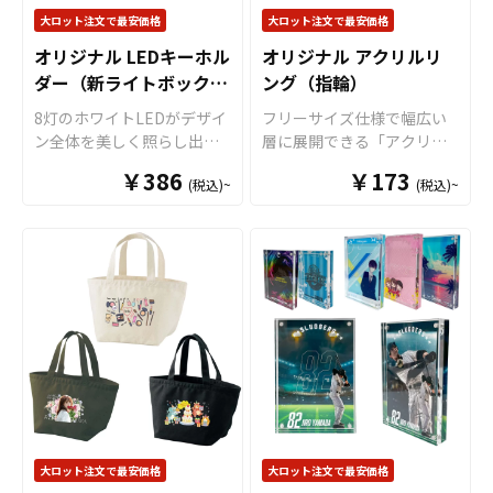
企業・業者のかた問わずお
お客様にはデザインを入稿
大ロット注文で最安価格
大ロット注文で最安価格
気軽にご相談ください。
していただくだけでオリジ
オリジナル LEDキーホル
オリジナル アクリルリ
ナル商品として販売してい
ダー（新ライトボックス
ング（指輪）
ただくことができます。 短
納期・小ロットでの対応も
型 光るキーホルダー）
8灯のホワイトLEDがデザイ
フリーサイズ仕様で幅広い
可能ですのでご不明点があ
ン全体を美しく照らし出す
層に展開できる「アクリル
りましたらお気軽にご相談
「LEDライトキーホルダ
リング（指輪）」を、お客
ください。
￥386
￥173
(税込)~
(税込)~
ー」を、お客様ご希望のデ
様のオリジナルデザインで
ザインで制作いたします。
制作いたします。 ケイオー
LEDの光量は2段階で調整可
のオリジナル アクリルリン
能で、スイッチをオンにす
グ（指輪）は、サイズ調整
るとデザイン全面に均一に
が可能なリング土台に、透
光が広がり、鮮やかに浮か
明度の高い高品質アクリル
び上がる仕上がりを実現し
パーツを貼り付けて仕上げ
ました。特許申請済みのケ
る仕様で、軽量かつ快適な
イオー完全オリジナル設計
着け心地を実現。 アクリル
です。 販売に必要な資材も
部分はダイカット加工に対
取り揃えておりますので、
応しており、キャラクター
お客様にはデザインをご入
やロゴ、モチーフに合わせ
稿いただくだけでオフィシ
た自由な形状で制作できま
大ロット注文で最安価格
大ロット注文で最安価格
ャル商品として販売してい
す。さらに、鮮やかなフル