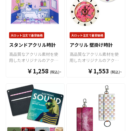
です。 アクリルお守りはア
ことができ、シンプルなが
きるダイカットタイプから
ニメ、エンタメ、スポー
らも遊び心あふれるユニー
お選びいただけます。 アニ
ツ、官公庁、同人・コミケ
クなアイテムです。 サイズ
メやアーティスト、スポー
グッズなど様々な業界に人
やカラーなど、用途やター
ツ選手の肖像まで、様々な
気です。 国内生産で小ロッ
ゲットに合わせて仕様を選
モチーフを鮮やかなフルカ
トからの制作も承っており
択可能。キートップ部分に
ラー印刷で美しくプリント
大ロット注文で最安価格
大ロット注文で最安価格
ますので、、個人のお客様
はフルカラー印刷を施せる
可能。軽量でバッグやポー
から企業・業者のかた問わ
スタンドアクリル時計
アクリル 壁掛け時計
ため、ロゴ・文字・キャラ
チに簡単に取り付けられる
ずお気軽にご相談くださ
クター・写真なども美しく
ため、日常使いしやすいの
高品質なアクリル素材を使
高品質なアクリル素材を使
い。
再現できます。バッグやポ
も魅力です。 ライブ物販や
用したオリジナルのアクリ
用したオリジナルのアクリ
ーチに付けて持ち歩けば、
イベントグッズ、ノベルテ
ル時計（アクリルクロッ
ル時計（アクリルクロッ
￥1,258
￥1,553
日常にさりげない個性をプ
ィなど幅広いシーンで活躍
(税込)~
(税込)~
ク）を、お客様のデザイン
ク）を、お客様のデザイン
ラスできるほか、気分転換
します。資材も取り揃えて
に合わせて制作いたしま
に合わせて制作いたしま
に最適なフィジェットトイ
おりますので、お客様には
す。 販売に必要な資材も取
す。 販売に必要な資材も取
としても、SNS映えする話
デザインをご入稿いただく
り揃えておりますので、お
り揃えておりますので、お
題性の高いオリジナルグッ
だけでオリジナル商品とし
客様にはデザインをご入稿
客様にはデザインをご入稿
ズとしても注目を集めま
て販売いただけます。
オリ
いただくだけでオリジナル
いただくだけでオリジナル
す！ 販売に必要な資材も取
ジナルグッズの制作やOEM
商品として販売していただ
商品として販売していただ
り揃えておりますので、お
をご検討中の業者様もお気
くことができます。 アクリ
くことができます。 アクリ
客様にはデザインを入稿し
軽にご相談ください。
ルの時計はアニメ、エンタ
ル の時計はアニメ、エンタ
ていただくだけでオリジナ
メ、スポーツ、官公庁、同
メ、スポーツ、官公庁、同