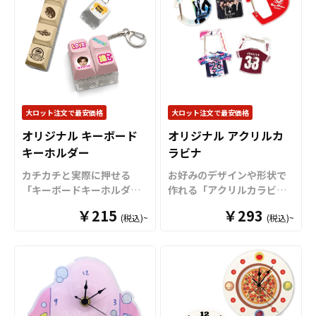
によって七色に輝く「オー
「両面印刷」複数のプリン
ょう。国内生産で短納期、
ロラタイプ」の2種類をご用
ト方法をご用意しておりま
小ロットからの製作も承っ
意。表面には端まで美しい
す。透明度が高いクリアア
ておりますので、同人作家
フルカラープリントが可能
クリルを使用していますの
の方々にもおすすめで
で、オリジナルデザインの
で、透明感を活かしたデザ
す。、個人のお客様から企
魅力を余すことなく表現で
インでの制作がオススメで
業・業者のかた問わずお気
きます。 キーホルダー付き
す。 メガネ紐は全9色のカラ
軽にご相談ください。
なので、バッグやポーチに
ーラインナップがございま
大ロット注文で最安価格
大ロット注文で最安価格
取り付けて外出先でも気軽
すので、デザインや用途に
オリジナル キーボード
オリジナル アクリルカ
に持ち歩け、推しへの愛を
合わせてお選びください。
キーホルダー
ラビナ
さりげなくアピールできる
また、飾り紐の追加やキー
アイテムです。 販売に必要
ホルダータイプへの変更、
カチカチと実際に押せる
お好みのデザインや形状で
な資材も取り揃えておりま
カラーアクリルなどのオプ
「キーボードキーホルダ
作れる「アクリルカラビ
すので、お客様にはデザイ
ション仕様にも対応可能で
ー」をお客様のオリジナル
ナ」をお客様のオリジナル
ンをご入稿いただくだけで
￥215
す。 推しのアーティストや
￥293
(税込)~
(税込)~
デザインで制作いたしま
デザインで制作いたしま
オリジナル商品として販売
キャラクターのライブやイ
す。
パソコンのキーボード
す。
ケイオーのオリジナル
していただくことができま
ベントのチケット当選を願
をモチーフにしたデザイン
アクリルカラビナは、厚さ
す。国内生産で短納期、小
う「良席祈願」、スポーツ
が特徴の「オリジナル キー
5mmの丈夫で高品質なアク
ロットからの制作も承って
選手やチームの勝利を願う
ボードキーホルダー」は、
リル素材を採用。デザイン
おりますので、お気軽にご
「必勝祈願」など、様々な
キー部分は本物のキーボー
を入れるだけの定型タイプ
相談ください。
シーンで活躍するアイテム
ドのようにカチカチと押す
と、形状から自由に制作で