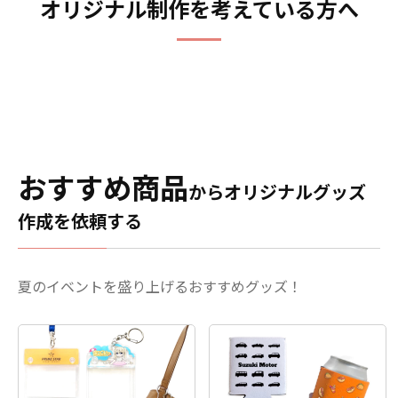
軽にご相談ください。
オリジナル制作を考えている方へ
ラデーション、写真、ロゴ
まで美しく再現可能。天然
木ならではの温かみある木
目を活かし、高級感あふれ
る仕上がりに仕上げます。
印刷方式は「片面印刷」
「両面印刷」に対応してお
り、用途に合わせた自由な
デザイン表現ができます。
おすすめ商品
サイズはS・M・Lの3種類を
からオリジナルグッズ
ご用意。神様祈願や合格祈
願、必勝祈願などのイベン
作成を依頼する
トグッズをはじめ、ライ
ブ・コンサート・アニメイ
ベント・観光土産・記念品
夏のイベントを盛り上げるおすすめグッズ！
まで、幅広いシーンで活躍
するオリジナルグッズで
す。販売に必要な資材も一
式取り揃えておりますの
で、お客様はデザインデー
タをご入稿いただくだけで