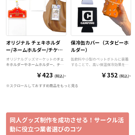
オリジナル商品として販売
いただけます。オリジナル
グッズの制作やOEMをご検
討中の業者様も、お気軽に
ご相談ください。
オリジナル チェキホルダ
保冷缶カバー（スタビーホ
ー/ネームホルダー/チケッ
ルダー）
トホルダー
オリジナルグッズマーケットの
チェ
缶飲料や小型のペットボトルに装着
キホルダーやネームホルダー、チケ
することで、高い保温保冷効果を発
ットホルダー
はアクリル部分とホル
揮する保冷缶カバー（スタビーホル
￥423
￥352
ダーパーツを組み合わせた今まであ
ダー）をOEM製作できます。使わな
(税込)~
(税込)~
りそうでなかった
オリジナルグッズ
い時は折り畳んで持ち運べるので、
※スクロールしておすすめ商品をもっと見る
です。透明度が高く美しいアクリル
携帯性に優れています。オールシー
のヘッダーパーツと、
オリジナル
の
ズンはもちろん、さまざまなシーン
チケットホルダーやチェキホルダ
で活躍するアイテムです。本体のカ
ー、ネームホルダーでオリジナルの
ラーは全9色ご用意しておりますの
ホルダーはデザイン次第でどんなシ
で、お客様のイメージやデザインに
ーンでもマッチします。ヘッダー部
合わせてお選びいただけます。 国内
同人グッズ制作を成功させる！サークル活
分はダイカットでデザインにあわせ
の自社工場にて印刷いたしますの
た自由な形状で制作することができ
で、短納期・小ロットでの対応が可
動に役立つ業者選びのコツ
ます。また長さ調整と安全機能が付
能です。グッズ制作の専門スタッフ
いたネックストラップが標準で付属
がしっかりサポートいたしますの