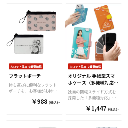
小ロットからも対応が可能
デザインで制作いたしま
日常使いはもちろん、通
ですので是非お試しくださ
す。ケイオーのオリジナル
勤・通学など幅広いシーン
い。
プレイマットは、サラサラ
で活躍します。内ポケット
と手触りが良くカードがく
付きで、小物の整理がしや
っつかないポリエステル生
すいのもポイントです。 ベ
地を採用。裏面は天然ゴム
ーシックで飽きのこないデ
の滑り止め加工が施されて
ザインはオリジナルプリン
いるのでズレにくく、白熱
トとの相性も良く、企業や
するゲームにしっかりと集
ショップのノベルティ、イ
中することができます。プ
ベントグッズ、販売用アイ
レイマットのサイズはSサイ
テムとしても人気がありま
大ロット注文で最安価格
大ロット注文で最安価格
ズ（約550mm×300mm）
す。シンプルな形状のため
フラットポーチ
オリジナル 手帳型スマ
と、Mサイズ（約
デザインが映えやすく、幅
ホケース（多機種対応
600mm×350mm）の2種
広い用途に対応できる実用
持ち運びに便利なフラット
類をご用意。どちらも持ち
性の高いアイテムです。 普
回転スライド方式）全面
ポーチを、お客様がお持ち
独自の回転スライド方式を
運びしやすいサイズです。
段使いしやすいため長く愛
プリントタイプ
のデザインにて製作いたし
採用した「多機種対応」の
￥988
デザインは、昇華転写によ
用されやすく、販促効果も
(税込)~
ます。販売に必要な資材も
手帳型スマホケースです。
る全面フルカラープリント
期待できます。個人利用か
￥1,447
取り揃えておりますので、
(税込)~
ケイオーの手帳型スマホケ
が可能です。昇華転写はグ
ら法人用途まで、さまざま
お客様にはデザインをご入
ースは機種ごとに専用設計
ラデーションなどの繊細な
なシーンにおすすめのトー
稿いただくだけでオリジナ
された一般的なケースとは
表現も可能で、熱で生地に
トバッグです。
ル商品として販売していた
異なり、カメラ穴を必要と