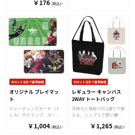
として販売していただくこ
￥176
ちのオリジナルのデザイン
(税込)~
ングアクリルスタンド
を、
とができます。 トートバッ
にて製作いたします。販売
お客様がお持ちのオリジナ
グはアニメ、エンタメ、ス
に必要な資材も取り揃えて
ルデザインにて制作いたし
ポーツ、官公庁、またコミ
おりますので、お客様には
ます。 推し活グッズとして
ケなどの同人グッズ販売な
デザインをご入稿いただく
も定番化されているアクリ
ど様々な業界に人気です。
だけでオリジナル商品とし
ルスタンド。バネでゆらゆ
国内生産で短納期、小ロッ
て販売していただくことが
ら揺れてインパクトのある
トからの製作も承っており
できます。 ファスナー付き
アクリルスタンドは、指で
ますので、、個人のお客様
ミニ財布はアニメ、エンタ
軽く触れるだけで揺れるの
から企業・業者のかた問わ
メ、スポーツ、官公庁、同
で、ちょっとした癒しにな
ずお気軽にご相談くださ
人グッズなど様々な業界に
ります。 アクリルは透明度
い。
人気です。 国内生産で小ロ
の高い高品質な素材を使
ットからの制作も承ってお
用。キャラクターやイラス
大ロット注文で最安価格
大ロット注文で最安価格
りますので、お気軽にご相
ト、写真などのお好きなデ
オリジナル プレイマッ
レギュラー キャンバス
談ください。
ザインを高精細プリンター
ト
2WAY トートバッグ
でフルカラー印刷し、自由
な形にダイカット加工で仕
トレーディングカード（ト
手持ちと肩掛けの2通りで使
上げます。台座部分にもプ
レカ）やトランプ、ボード
える、シンプルで使い勝手
リントが可能で、形状やサ
ゲームなどの各種テーブル
の良い2WAYトートバッグで
イズも自由自在です。
￥1,004
スプ
￥1,265
(税込)~
(税込)~
ゲーム専用の「プレイマッ
す。しっかりとしたキャン
リングアクリルスタンドは
ト」をお客様のオリジナル
バス生地を使用しており、