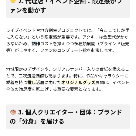
2. 代理店・イベント企画：限定感がフ
ァンを動かす
ライブイベントや地方創生プロジェクトでは、「今ここでしか手
に入らない」という限定感が重要です。アクキーは金型代がかか
らないため、
制作
コストを抑えつつ多種類展開（ブラインド販売
等）がしやすく、ファンのコンプリート欲を刺激します。
地域限定のデザインや、シリアルナンバー入りの台紙を添える
こ
とで、二次流通価値も高まります。特に、作品やキャラクターに
愛着を持つ
推し
活層に向けた
オリジナルグッズ
展開は、イベント
全体の満足度を底上げする重要な要素となります。
3. 個人クリエイター・団体：ブランド
の「分身」を届ける