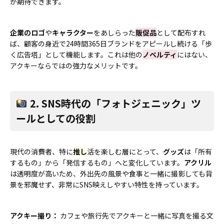
が期待できます。
企業のロゴ
や
キャラクター
をあしらった
販促品
として配布すれ
ば、顧客の身近で24時間365日ブランドをアピールし続ける「歩
く広告塔」として機能します。これは他の
ノベルティ
にはない、
アクキーならではの強力なメリットです。
2. SNS時代の「フォトジェニック」ツ
ールとしての役割
現代の消費者、特に
推し
活を楽しむ層にとって、
グッズ
は「所有
するもの」から「発信するもの」へと変化しています。
アクリル
は透明度が高いため、外出先の風景や食事と一緒に撮影しても背
景を邪魔せず、非常にSNS映えしやすい特性を持っています。
アクキー撮り：
カフェや旅行先でアクキーと一緒に写真を撮る文