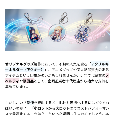
オリジナルグッズ制作
において、不動の人気を誇る「
アクリルキ
ーホルダー（アクキー）
」。アニメグッズや同人誌即売会の定番
アイテムという印象が強いかもしれませんが、近年では企業の
ノ
ベルティ
や
販促品
として、企画担当者や代理店から絶大な支持を
集めています。
しかし、いざ
制作
を検討すると「他社と差別化するにはどうすれ
ばいいのか？」「
小ロット
から
大ロット
までコストパフォーマン
スを最適化するコツ
は？」といった疑問も生まれるでしょう。本