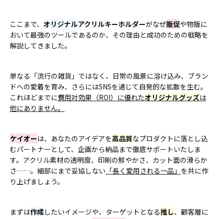
ここまで、
オリジナル
アクリルキーホルダー
がなぜ
販促
や物販に
おいて最強のツールであるのか、その理由と成功のための戦略を
解説してきました。
単なる「流行の雑貨」ではなく、日常の風景に溶け込み、ブラン
ドへの愛着を育み、さらにはSNSを通じて自発的な拡散を生む。
これほどまでに
費用対効果（ROI）に優れた
オリジナルグッズ
は
他にありません。
ケイオー
は、あなたのアイデアを
高品質
なプロダクトに落とし込
むパートナーとして、企画から納品まで徹底サポートいたしま
す。アクリル素材の透明度、印刷の鮮やかさ、カット面の滑らか
さ……。細部にまで妥協しない
「長く愛用される一品」
を共に作
り上げましょう。
まずは
作成
したいイメージや、ターゲットとなる
推し
、顧客層に