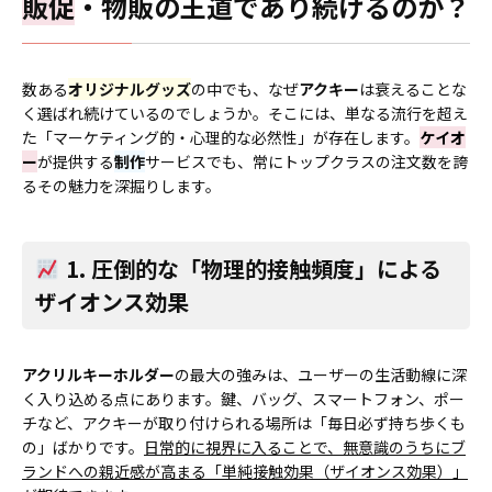
販促
・物販の王道であり続けるのか？
数ある
オリジナルグッズ
の中でも、なぜ
アクキー
は衰えることな
く選ばれ続けているのでしょうか。そこには、単なる流行を超え
た「マーケティング的・心理的な必然性」が存在します。
ケイオ
ー
が提供する
制作
サービスでも、常にトップクラスの注文数を誇
るその魅力を深掘りします。
1. 圧倒的な「物理的接触頻度」による
ザイオンス効果
アクリルキーホルダー
の最大の強みは、ユーザーの生活動線に深
く入り込める点にあります。鍵、バッグ、スマートフォン、ポー
チなど、アクキーが取り付けられる場所は「毎日必ず持ち歩くも
の」ばかりです。
日常的に視界に入ることで、無意識のうちにブ
ランドへの親近感が高まる「単純接触効果（ザイオンス効果）」