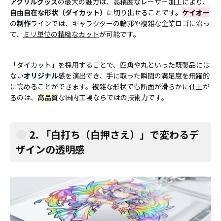
アクリルグッズ
の最大の魅力は、高精度なレーザー加工により、
自由自在な形状（ダイカット）
に切り出せることです。
ケイオー
の
制作
ラインでは、キャラクターの輪郭や複雑な企業ロゴに沿っ
て、
ミリ単位の精緻なカット
が可能です。
「ダイカット」を採用することで、四角や丸といった既製品には
ない
オリジナル
感を演出でき、手に取った瞬間の満足度を飛躍的
に高めることができます。
複雑な形状でも断面が滑らかに仕上が
る
のは、
高品質
な国内工場ならではの技術力です。
2. 「白打ち（白押さえ）」で変わるデ
ザインの透明感