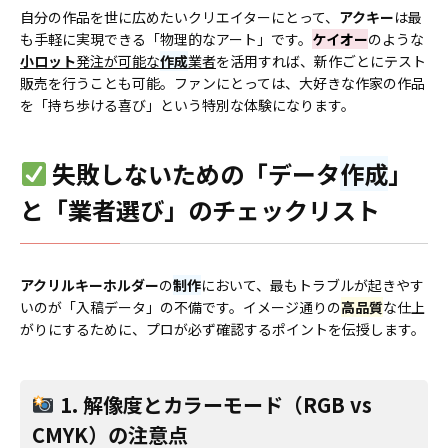
自分の作品を世に広めたいクリエイターにとって、
アクキー
は最
も手軽に実現できる「物理的なアート」です。
ケイオー
のような
小ロット
発注が可能な
作成
業者
を活用すれば、新作ごとにテスト
販売を行うことも可能。ファンにとっては、大好きな作家の作品
を「持ち歩ける喜び」という特別な体験になります。
失敗しないための「データ
作成
」
と「業者選び」のチェックリスト
アクリルキーホルダー
の
制作
において、最もトラブルが起きやす
いのが「入稿データ」の不備です。イメージ通りの
高品質
な仕上
がりにするために、プロが必ず確認するポイントを伝授します。
1. 解像度とカラーモード（RGB vs
CMYK）の注意点