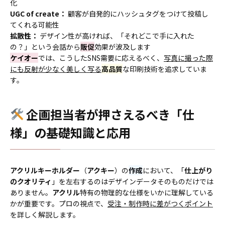
化
UGC of create：
顧客が自発的にハッシュタグをつけて投稿し
てくれる可能性
拡散性：
デザイン性が高ければ、「それどこで手に入れた
の？」という会話から
販促
効果が波及します
ケイオー
では、こうしたSNS需要に応えるべく、
写真に撮った際
にも反射が少なく美しく写る
高品質
な印刷技術を追求していま
す。
企画担当者が押さえるべき「仕
様」の基礎知識と応用
アクリルキーホルダー
（
アクキー
）の
作成
において、「
仕上がり
のクオリティ
」を左右するのはデザインデータそのものだけでは
ありません。
アクリル
特有の物理的な仕様をいかに理解している
かが重要です。プロの視点で、
受注・制作時に差がつくポイント
を詳しく解説します。