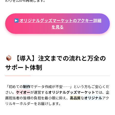
わりを120％再現します。
オリジナルグッズマーケット
の
アクキー
詳細
を見る
【導入】注文までの流れと万全の
サポート体制
「初めての
制作
でデータ作成が不安……」という方もご安心くだ
さい。
ケイオー
が運営する
オリジナルグッズマーケット
では、企
画担当者の皆様の負担を最小限に抑え、
高品質
な
オリジナル
アク
リルキーホルダーをお届けします。