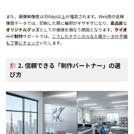
また、画像解像度は350dpi以上が推奨されます。Web用の低解
像度データでは、印刷した際に輪郭がギザギザになり、
高品質
な
オリジナルグッズ
としての価値を損なう原因となります。
ケイオ
ー
の
制作
サポートでは、
こうしたテクニカルな入稿データの不備
も丁寧にチェック
いたします。
2. 信頼できる「
制作
パートナー」の選
び方