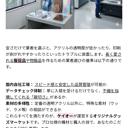
安さだけで業者を選ぶと、アクリルの透明度が低かったり、印刷
が剥がれやすかったりといったトラブルに直面します。
長く愛さ
れる
販促品
や物販品
を作るための業者選びの基準は以下の通りで
す。
国内自社工場：
スピード感と安定した品質管理
が可能か.
データチェック体制：
単に入稿を受けるだけでなく、
不備を指
摘してくれる「親切さ」
があるか.
素材の多様性：
定番の透明アクリル以外に、特殊な素材（ウッ
ド、ラメ等）の相談ができるか.
これらすべてを満たすのが、
ケイオー
が運営する
オリジナルグッ
ズマーケット
です。プロ仕様の機材と職人の技で、あなたのこだ