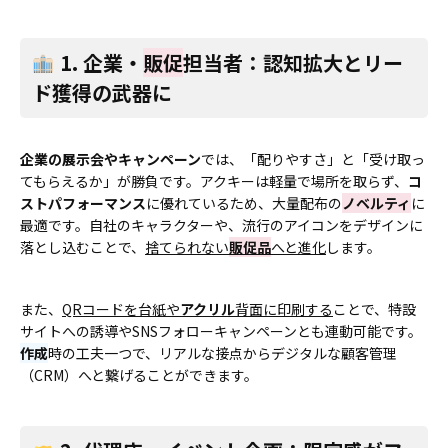
1. 企業・
販促
担当者：認知拡大とリー
ド獲得の武器に
企業の展示会やキャンペーン
では、「配りやすさ」と「受け取っ
てもらえるか」が勝負です。アクキーは軽量で場所を取らず、
コ
ストパフォーマンス
に優れているため、大量配布の
ノベルティ
に
最適です。自社のキャラクターや、流行のアイコンをデザインに
落とし込むことで、
捨てられない
販促品
へと進化
します。
また、
QRコードを台紙や
アクリル
背面に印刷する
ことで、特設
サイトへの誘導やSNSフォローキャンペーンとも連動可能です。
作成
時の工夫一つで、リアルな接点からデジタルな顧客管理
（CRM）へと繋げることができます。