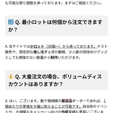
も可能な限り調整を承っております。まずはご相談ください。
Q. 最小ロットは何個から注文できます
か？
A. 当サイトでは
小ロット
（30個〜）から承っております。
テスト
販売や、限定的な
推し活グッズ
の展開、少人数の団体向けグッズ
としても無理のない数量から
制作
いただけます。
Q. 大量注文の場合、ボリュームディス
カウントはありますか？
A. はい、ございます。数千個規模の
販促品
オーダーであれば、
1
個あたりの単価を大幅に抑えることが可能です。
自治体のイベン
トや、大規模なキャンペーン向けの
作成
実績も豊富にございま