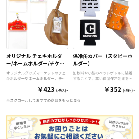
オリジナル チェキホルダ
保冷缶カバー（スタビーホ
ー/ネームホルダー/チケッ
ルダー）
トホルダー
オリジナルグッズマーケットの
チェ
缶飲料や小型のペットボトルに装着
キホルダーやネームホルダー、チケ
することで、高い保温保冷効果を発
ットホルダー
はアクリル部分とホル
揮する保冷缶カバー（スタビーホル
￥423
￥352
ダーパーツを組み合わせた今まであ
ダー）をOEM製作できます。使わな
(税込)~
(税込)~
りそうでなかった
オリジナルグッズ
い時は折り畳んで持ち運べるので、
※スクロールしておすすめ商品をもっと見る
です。透明度が高く美しいアクリル
携帯性に優れています。オールシー
のヘッダーパーツと、
オリジナル
の
ズンはもちろん、さまざまなシーン
チケットホルダーやチェキホルダ
で活躍するアイテムです。本体のカ
ー、ネームホルダーでオリジナルの
ラーは全9色ご用意しておりますの
ホルダーはデザイン次第でどんなシ
で、お客様のイメージやデザインに
ーンでもマッチします。ヘッダー部
合わせてお選びいただけます。 国内
分はダイカットでデザインにあわせ
の自社工場にて印刷いたしますの