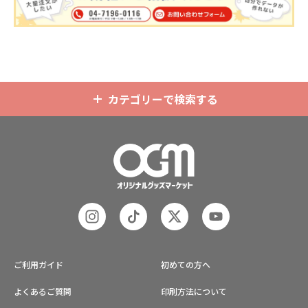
た自由な形状で制作することができ
で、短納期・小ロットでの対応が可
ます。また長さ調整と安全機能が付
能です。グッズ制作の専門スタッフ
いたネックストラップが標準で付属
がしっかりサポートいたしますの
します。オプションでチャームを追
で、ご不明点がありましたらお気軽
加したり、ストラップをキーホルダ
にご相談ください。
ーに変更することも可能です。 アニ
メ、エンタメ、スポーツ、官公庁、
またコミケなどの同人グッズ販売な
カテゴリーで検索する
ど様々な業界に人気です。 短納期・
小ロットでの対応も可能ですのでご
不明点がありましたら、個人のお客
様から企業・業者のかた問わずお気
軽にご相談ください。
ご利用ガイド
初めての方へ
よくあるご質問
印刷方法について