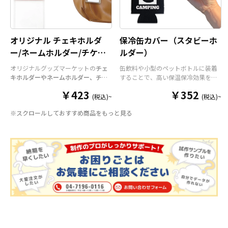
オリジナル チェキホルダ
保冷缶カバー（スタビーホ
ー/ネームホルダー/チケッ
ルダー）
トホルダー
オリジナルグッズマーケットの
チェ
缶飲料や小型のペットボトルに装着
キホルダーやネームホルダー、チケ
することで、高い保温保冷効果を発
ットホルダー
はアクリル部分とホル
揮する保冷缶カバー（スタビーホル
￥423
￥352
ダーパーツを組み合わせた今まであ
ダー）をOEM製作できます。使わな
(税込)~
(税込)~
りそうでなかった
オリジナルグッズ
い時は折り畳んで持ち運べるので、
※スクロールしておすすめ商品をもっと見る
です。透明度が高く美しいアクリル
携帯性に優れています。オールシー
のヘッダーパーツと、
オリジナル
の
ズンはもちろん、さまざまなシーン
チケットホルダーやチェキホルダ
で活躍するアイテムです。本体のカ
ー、ネームホルダーでオリジナルの
ラーは全9色ご用意しておりますの
ホルダーはデザイン次第でどんなシ
で、お客様のイメージやデザインに
ーンでもマッチします。ヘッダー部
合わせてお選びいただけます。 国内
分はダイカットでデザインにあわせ
の自社工場にて印刷いたしますの
た自由な形状で制作することができ
で、短納期・小ロットでの対応が可
ます。また長さ調整と安全機能が付
能です。グッズ制作の専門スタッフ
いたネックストラップが標準で付属
がしっかりサポートいたしますの
します。オプションでチャームを追
で、ご不明点がありましたらお気軽
加したり、ストラップをキーホルダ
にご相談ください。
ーに変更することも可能です。 アニ