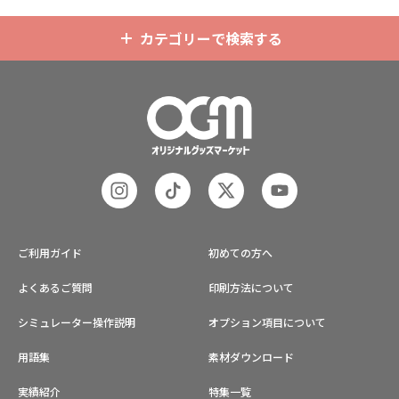
メ、エンタメ、スポーツ、官公庁、
またコミケなどの同人グッズ販売な
カテゴリーで検索する
ど様々な業界に人気です。 短納期・
小ロットでの対応も可能ですのでご
不明点がありましたら、個人のお客
様から企業・業者のかた問わずお気
軽にご相談ください。
ご利用ガイド
初めての方へ
よくあるご質問
印刷方法について
シミュレーター操作説明
オプション項目について
用語集
素材ダウンロード
実績紹介
特集一覧