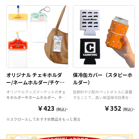
オリジナル チェキホルダ
保冷缶カバー（スタビーホ
ー/ネームホルダー/チケッ
ルダー）
トホルダー
オリジナルグッズマーケットの
チェ
缶飲料や小型のペットボトルに装着
キホルダーやネームホルダー、チケ
することで、高い保温保冷効果を発
ットホルダー
はアクリル部分とホル
揮する保冷缶カバー（スタビーホル
￥423
￥352
ダーパーツを組み合わせた今まであ
ダー）をOEM製作できます。使わな
(税込)~
(税込)~
りそうでなかった
オリジナルグッズ
い時は折り畳んで持ち運べるので、
※スクロールしておすすめ商品をもっと見る
です。透明度が高く美しいアクリル
携帯性に優れています。オールシー
のヘッダーパーツと、
オリジナル
の
ズンはもちろん、さまざまなシーン
チケットホルダーやチェキホルダ
で活躍するアイテムです。本体のカ
ー、ネームホルダーでオリジナルの
ラーは全9色ご用意しておりますの