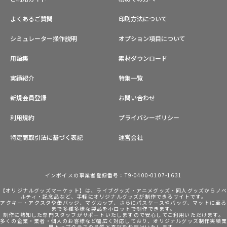
よくあるご質問
印刷方法について
シミュレーター操作説明
オプション項目について
用語集
素材ダウンロード
実績紹介
特集一覧
新規会員登録
お問い合わせ
利用規約
プライバシーポリシー
特定商取引法に基づく表記
運営会社
インボイスの事業者登録番号：T9-0400-0107-1631
【オリジナルグッズマーケット】は、ライブグッズ・アニメグッズ・同人グッズからノ
ルティ・記念品など、手軽にオリジナルグッズが制作できるサイトです。
アクキー・アクスタや缶バッジ、マグカップ、さらにパスケースやバッグ、マットに至る
まで多種多様な製品を小ロットで制作できます。
制作に熟知した専門スタッフがサポートいたしますので安心してご利用いただけます。
多くの企業・業者・個人のお客様など幅広く対応しており、オリジナルグッズ制作実績
界トップクラスの品質と喜びをお届けいたします。