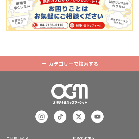
ホルダーはデザイン次第でどんなシ
で、お客様のイメージやデザインに
ーンでもマッチします。ヘッダー部
合わせてお選びいただけます。 国内
分はダイカットでデザインにあわせ
の自社工場にて印刷いたしますの
た自由な形状で制作することができ
で、短納期・小ロットでの対応が可
ます。また長さ調整と安全機能が付
能です。グッズ制作の専門スタッフ
いたネックストラップが標準で付属
がしっかりサポートいたしますの
します。オプションでチャームを追
で、ご不明点がありましたらお気軽
加したり、ストラップをキーホルダ
にご相談ください。
ーに変更することも可能です。 アニ
メ、エンタメ、スポーツ、官公庁、
またコミケなどの同人グッズ販売な
カテゴリーで検索する
ど様々な業界に人気です。 短納期・
小ロットでの対応も可能ですのでご
不明点がありましたら、個人のお客
様から企業・業者のかた問わずお気
軽にご相談ください。
ご利用ガイド
初めての方へ