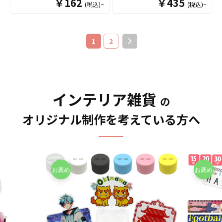
￥162
ズや、人物写真などを使用
￥435
(税込)~
(税込)~
ルデザインでOEM製作いた
スターを、お客様のオリジ
て販売していただくことが
した物販用グッズにも最適
します。ふわふわ感触を損
ナルデザインで制作いたし
できます。オリジナルグッ
です。 オリジナルグッズマ
なわずに表面全面のフチ部
ます。 コースターサイズの
ズの制作やOEMをご検討中
ーケットの「オリジナルマ
分までフルカラー印刷が可
土台にアクリルスタンドを
の業者様もお気軽にご相談
1
2
グカップ（Mサイズ）」は、
能なので、お客様がお持ち
組み合わせたアイテムで、
ください。
食品衛生法による厚生省告
のデザインの世界観を存分
推しのキャラクターやアー
示大370号に適合しておりま
に表現することができま
ティストと一緒に、ドリン
すので、一般的な食器とし
す。裏面には滑り止め加工
クやスイーツをおしゃれに
て安心してご使用いただけ
を施し安全面にも配慮。ま
撮影できます。 アクリルス
インテリア雑貨
ます。もちろん電子レンジ
た、水に濡れても大丈夫で
タンドコースターなら販売
の
も問題なくご使用いただけ
すので丸洗いも可能で、い
グッズとしてはもちろん、
ます。長期に渡り安心して
オリジナル制作を考えている方へ
つでも清潔にお使いいただ
販促品・ノベルティ、店舗
ご使用いただける商品で
けます。お客様にはデザイ
ディスプレイや什器として
す。 さらに、すべて国内工
ンをご用意いただくだけで
の活用にもおすすめです。
場での印刷ですので安心の
オリジナルの商品として販
販売に必要な資材も取り揃
クオリティで、自信を持っ
売することができます。 短
えておりますので、お客様
てお届けできる商品です。
納期・小ロットでの対応も
にはデザインをご入稿いた
取扱いバリエーションは、
可能ですのでご不明点があ
だくだけでオリジナル商品
定番のホワイトカラーです
りましたらお気軽にご相談
として販売していただくこ
とＳ・Ｍ・Ｌと3種類のサイ
ください。
とができます。お気軽にお
ズのご用意がございまし
問い合わせください！
て、その他、持ち手と内部