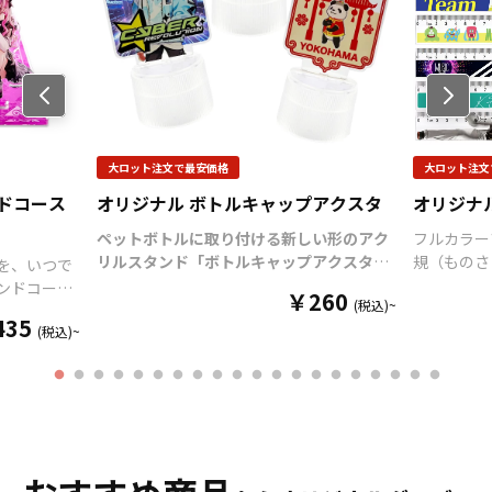
に色が付いてツートンカラ
ーとなっているツートンマ
グカップなど様々なマグカ
ップの作成が可能です。 お
Previo
us
客様のアイディアやニーズ
に合わせたオリジナルマグ
カップを製作いたします。
大ロット注文で最安価格
大ロット注文
短納期、小ロットでの対応
ドコース
オリジナル ボトルキャップアクスタ
も可能でございますので、
オリジナ
ご相談ください。 お客様は
ペットボトルに取り付ける新しい形のアク
フルカラー
デザインをご入稿いただく
リルスタンド「ボトルキャップアクスタ」
規（ものさし
を、いつで
だけでオリジナル商品とし
をお客様のオリジナルデザインで制作いた
30cmの
ンドコース
て販売していただくことが
￥260
(税込)~
します。
「
ボトルキャップアクスタ
」は、
面からのプ
ザインで制
可能です。 ご使用上の注意
435
ペットボトルのキャップに取り付けるだけ
立体感があ
(税込)~
事項 ・金属タワシ、ミガキ
で“推しのアクリルスタンド専用ステー
部分に丸み
たアイテム
粉などの硬いものでこすり
ジ”が完成！
様々なシーンで推し活がもっと
よく安心し
ティストと
ますと、マグカップの表面
楽しくなる
アイテムです。
独自設計のボト
目盛り部分
おしゃれに
に傷がつく恐れがありま
ルキャップ部分
（
特許出願中
）は多くのペ
ですので、
ンドコースタ
す。 ・ベンジン、シンナ
ットボトルにしっかりフィットし、選べる
す。
学校の
ろん、販促
ー、ガラスクリーナー、殺
6色のカラーラインナップで作品世界に合
ベルティア
レイや什器
虫剤などの揮発性のものと