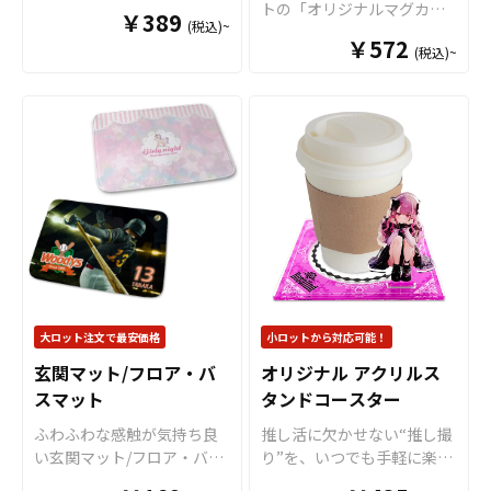
兼ね備えた「PUカップホル
トの「オリジナルマグカッ
￥389
いただけるアイテムです。
ンを美しく表現できます。
(税込)~
ダー」をお客様のオリジナ
プ（Mサイズ）」は、 真っ
アニメグッズやゲームグッ
国内生産で小ロットからの
￥572
ルデザインで制作いたしま
(税込)~
白なマグカップにいろんな
ズ、アーティストグッズ、
製作も承っておりますの
す。 高級感のあるPUレザー
デザインが映える程よい大
スポーツチームや企業・団
で、オリジナルグッズの制
素材を使用し、日常使いの
きさのマグカップです。プ
体様のノベルティや、販売
作やOEMをご検討中の業者
ドリンクシーンをワンラン
リントがよく映えるので、
商品として同人、クリエー
様もお気軽にご相談くださ
ク上の印象へ。フルカラー
オリジナルグッズ製作にお
ター、作家さんなどのグッ
い。
印刷により、キャラクター
すすめな商品です。 マグ
ズ販売にも最適です。 国内
デザインやアーティストや
カップは、オリジナルグッ
生産で小ロットからの制作
アスリートの肖像、ブラン
ズとして、コンサートグッ
も承っておりますので、お
ドロゴなども鮮やかに再現
ズ、アーティストグッズ、
気軽にご相談ください。
します。 繰り返し使えるエ
キャラクターグッズ、ノベ
コ仕様で、実用性とファッ
ルティー、お土産品など
ション性を両立したグッズ
色々な場面で活躍します。
として、ライブ・展示会・
特にオリジナルグッズマ
大ロット注文で最安価格
小ロットから対応可能！
アパレルショップ・カフェ
ーケットのマグカップはオ
玄関マット/フロア・バ
オリジナル アクリルス
コラボなど幅広いシーンで
プションで上下いっぱいに
活用されています。 販売に
スマット
タンドコースター
プリントが可能な「ワイド
必要な資材も取り揃えてお
プリント」に対応可能です
ふわふわな感触が気持ち良
推し活に欠かせない“推し撮
りますので、お客様にはデ
ので、キャラクターを大き
い玄関マット/フロア・バス
り”を、いつでも手軽に楽し
ザインを入稿していただく
くプリントするアニメグッ
マットをお客様のオリジナ
めるアクリルスタンドコー
だけでオリジナル商品とし