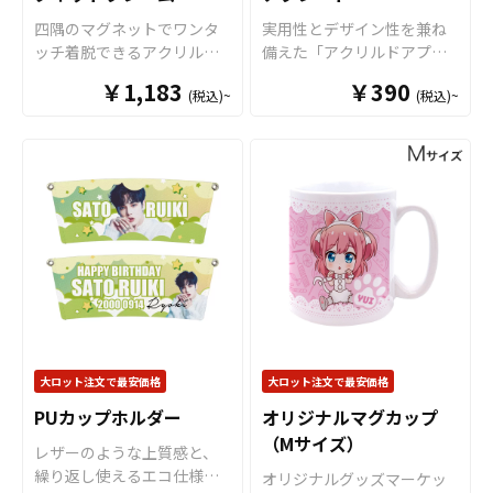
な販促ツールとなります。
が可能です。 短納期・小ロ
四隅のマグネットでワンタ
実用性とデザイン性を兼ね
キャラクターグッズやノベ
ットでの対応も可能ですの
ッチ着脱できるアクリルマ
備えた「アクリルドアプレ
ルティ、企業・観光地PR、
でご不明点がありましたら
グネットフレームです。お
ート」をオリジナルで制作
アーティストグッズはもち
お気軽にご相談ください。
￥1,183
￥390
(税込)~
(税込)~
好きな写真やイラストを簡
いたします。 アクリルドア
ろん、学校・病院・クラブ
単に入れ替えできます。透
プレートは、オフィス・ホ
チームなどの公式グッズと
過性の高いクリアのアクリ
テル・施設・ご家庭など幅
してもご利用頂けます。 販
ル素材に、高品質のUVイン
広いシーンで活躍する、ド
売に必要な資材も取り揃え
クジェットフルカラー印刷
アノブに掛けて使うコミュ
ておりますので、お客様に
で、オリジナルのアクリル
ニケーションツールです。
はデザインをご入稿いただ
マグネットフレームがお作
多様な形状のドアノブに対
くだけで自社商品として販
りいただけます。サイズは
応し、使用シーンを選ばな
売していただくことができ
チェキ・トレカに対応でき
い高い実用性が特長。高品
ます。国内生産で小ロット
る「小サイズ」とL判写真や
質アクリル素材を採用して
からの制作も承っておりま
ポストカードに対応できる
いますので、美しい透明感
すので、お気軽にご相談く
「大サイズ」の２サイズを
と耐久性を両立していま
ださい。
ご用意。フォトフレームと
す。 ダイカット加工により
大ロット注文で最安価格
大ロット注文で最安価格
してはもちろん、トレカな
自由な形状での制作が可能
PUカップホルダー
オリジナルマグカップ
どのカードホルダーや、企
なほか、両面フルカラー印
（Mサイズ）
業様のサインフレーム、店
刷にも対応。案内表示や注
レザーのような上質感と、
舗のメニューといった備品
意喚起、ブランド表現ま
繰り返し使えるエコ仕様を
オリジナルグッズマーケッ
など、様々な用途にご活用
で、目的に合わせたデザイ