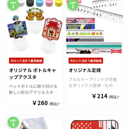
大ロット注文で最安価格
大ロット注文で最安価格
オリジナル ボトルキャ
オリジナル定規
ップアクスタ
フルカラープリントが可能
なオリジナル定規（ものさ
ペットボトルに取り付ける
し）です。 15cm・20cm・
新しい形のアクリルスタン
￥214
(税込)~
30cmの3サイズをご用意し
ド「ボトルキャップアクス
￥260
ております。 裏面からのプ
(税込)~
タ」をお客様のオリジナル
リントですので、美しい光
デザインで制作いたしま
沢と立体感がありデザイン
す。
「
ボトルキャップアク
を引き立てます。 角部分に
スタ
」は、ペットボトルの
丸みをもたせた角丸仕様で
キャップに取り付けるだけ