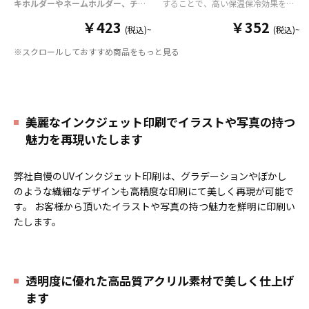
キホルダーやネームホルダー、チケ
することで、高い保温保冷効果を発
ットホルダー
はアクリル部分とホル
揮する保冷缶カバー（スタビーホル
￥423
￥352
ダーパーツを組み合わせた今まであ
ダー）をOEM製作できます。使わな
(税込)~
(税込)~
りそうでなかった
オリジナルグッズ
い時は折り畳んで持ち運べるので、
※スクロールしておすすめ商品をもっと見る
です。透明度が高く美しいアクリル
携帯性に優れています。オールシー
のヘッダーパーツと、
オリジナル
の
ズンはもちろん、さまざまなシーン
チケットホルダーやチェキホルダ
で活躍するアイテムです。本体のカ
ー、ネームホルダーでオリジナルの
ラーは全9色ご用意しておりますの
ホルダーはデザイン次第でどんなシ
で、お客様のイメージやデザインに
ーンでもマッチします。ヘッダー部
合わせてお選びいただけます。 国内
美麗なインクジェット印刷でイラストや写真の持つ
分はダイカットでデザインにあわせ
の自社工場にて印刷いたしますの
魅力を再現いたします
た自由な形状で制作することができ
で、短納期・小ロットでの対応が可
ます。また長さ調整と安全機能が付
能です。グッズ制作の専門スタッフ
いたネックストラップが標準で付属
がしっかりサポートいたしますの
弊社自慢のUVインクジェット印刷は、グラデーションやぼかし
します。オプションでチャームを追
で、ご不明点がありましたらお気軽
加したり、ストラップをキーホルダ
にご相談ください。
のような繊細なデザインも高精度な印刷にて美しく再現が可能で
ーに変更することも可能です。 アニ
す。 お客様から頂いたイラストや写真の持つ魅力を鮮明に印刷い
メ、エンタメ、スポーツ、官公庁、
たします。
またコミケなどの同人グッズ販売な
ど様々な業界に人気です。 短納期・
小ロットでの対応も可能ですのでご
不明点がありましたら、個人のお客
様から企業・業者のかた問わずお気
透明度に優れた高品質アクリル素材で美しく仕上げ
軽にご相談ください。
ます