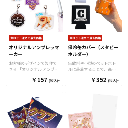
ルで、生地・印刷・縫製す
売に必要な資材も取り揃え
に縁処理を行いますが、特
べて国内で製造致します。
ておりますので、お客様に
にご指定がない場合、表の
※印刷後に縁処理を行いま
はデザインを入稿していた
印刷カラーに合わせて縫製
すが、特にご指定がない場
だくだけでオリジナル商品
致します。 短納期・小ロッ
合、表の印刷カラーに合わ
として販売していただくこ
トでの対応も可能ですので
せて縫製致します。 短納
とができます。オリジナル
ご不明点がありましたら、
期・小ロットでの対応も可
大ロット注文で最安価格
大ロット注文で最安価格
グッズの制作やOEMをご検
個人のお客様から企業・業
能ですのでご不明点があり
討中の業者様もお気軽にご
オリジナルアンブレラマ
保冷缶カバー（スタビー
者のかた問わずお気軽にご
ましたらお気軽にご相談く
相談ください。 推し活シー
ーカー
相談ください。
ホルダー）
ださい。
ンと親和性が高く、SNSへ
お客様のデザインで製作で
缶飲料や小型のペットボト
の投稿もされやすいアイテ
きる 「オリジナル アンブレ
ルに装着することで、高い
ムですので、
アニメやゲー
ラマーカー」。 傘の取り違
保温保冷効果を発揮する保
ム、アーティストのライブ
￥157
￥352
(税込)~
(税込)~
えや盗難リスクを軽減する
冷缶カバー（スタビーホル
グッズ、スポーツチーム応
ためのアイテムです。 アン
ダー）をOEM製作できま
援グッズなどのファングッ
ブレラマーカーのアクリル
す。使わない時は折り畳ん
ズや企業ノベルティ
など、
部分はダイカットで製作す
で持ち運べるので、携帯性
幅広い用途に対応可能なお
ることができるのでブラン
に優れています。オールシ
すすめ商品です。
ドイメージやキャラクター
ーズンはもちろん、さまざ
などに合わせて、自由な形
まなシーンで活躍するアイ
状でデザインすることが可
テムです。本体のカラーは