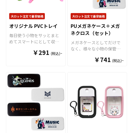
す。※印刷後に縁処理を行
ランドのイメージアップに
ルすることが出来ます。 オ
いますが、特にご指定がな
つながります。 アンブレラ
リジナル クリアファイルは
い場合、表の印刷カラーに
大ロット注文で最安価格
大ロット注文で最安価格
マーカーは幅広い年齢層の
様々なシーンで活躍しま
合わせて縫製致します。 短
お客様に喜ばれる商品で、
す！例えば、会社・店舗情
オリジナル PVCトレイ
PUメガネケース＋メガ
納期・小ロットでの対応も
老若男女を問わず多くの
報やメイン商材を印刷する
ネクロス（セット）
可能ですのでご不明点があ
毎日使う小物をサッとまと
方々にご利用いただけおす
ことで、優秀な販促ツール
りましたらお気軽にご相談
めてスマートにとして収納
メガネケースとしてだけで
すめです。 オリジナルグッ
となります。キャラクター
ください。
できる
小物入れ
として、柔
なく、様々な小物の保管に
ズとしてアンブレラマーカ
グッズやノベルティ、企
￥291
(税込)~
らかくて丈夫なPVC素材を
も使えるマルチ収納ケース
ーを製作されてみてはいか
業・観光地PR、アーティス
￥741
使用した「オリジナル PVC
(税込)~
です。かさ張らず邪魔にな
がでしょうか。 アンブレラ
トグッズはもちろん、学
トレイ」をお客様のオリジ
らない、丁度よいサイズ感
マーカーはアニメ、エンタ
校・病院・クラブチームな
ナルデザインで制作いたし
ですので持ち歩きも苦にな
メ、スポーツ、官公庁、同
どのオリジナルグッズとし
ます。 トレイの底面部分に
りません。外側にはハイク
人グッズなど様々な業界に
てもご利用頂けます。 販売
フルカラーでオリジナルの
オリティPUレザーを使用。
人気です。 短納期・小ロッ
に必要な資材も取り揃えて
デザインを印刷することが
リアルなシボ加工で高級感
トでの対応も可能ですので
おりますので、お客様には
できます。PVCのカラーは全
ある仕上がりです。また、
ご不明点がありましたらお
デザインをご入稿いただく
16色からお選びいただけま
内側には柔らかな起毛加工
気軽にご相談ください。
だけでオリジナル商品とし
すので、デザインに合わせ
を施していますので、収納
て販売していただくことが
てお選びください。PVC製
したグッズを優しく保護し
できます。国内生産で小ロ
で水や汚れに強く、四隅の
ます。販売に必要な資材も
ットからの制作も承ってお
スナップボタンを留めるだ
取り揃えておりますので、
りますので、お気軽にご相