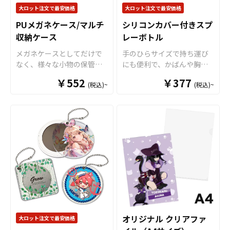
けで簡単に組み立てが完了
お客様にはデザインをご入
談ください。
大ロット注文で最安価格
大ロット注文で最安価格
しますので、散らかりがち
稿いただくだけでオリジナ
PUメガネケース/マルチ
シリコンカバー付きスプ
な小物をスタイリッシュに
ル商品として販売していた
整理できるマルチトレイと
収納ケース
レーボトル
だくことができます。 短納
して大活躍します。
期・小ロットでの対応も可
メガネケースとしてだけで
手のひらサイズで持ち運び
能ですのでご不明点があり
なく、様々な小物の保管に
にも便利で、かばんや胸ポ
ましたらお気軽にご相談く
も使えるマルチ収納ケース
ケットにもすっぽり収まり
￥552
ださい。
￥377
(税込)~
(税込)~
です。かさ張らず邪魔にな
ます。また、縦置きが可能
らない、丁度よいサイズ感
な形状ですので、お部屋に
ですので持ち歩きも苦にな
無造作においてもインテリ
りません。外側にはハイク
アを邪魔しません。アルコ
オリティPUレザーを使用。
ール消毒液や化粧水、香水
リアルなシボ加工で高級感
等をいれて使用できます。
ある仕上がりです。また、
販売に必要な資材も取り揃
内側には柔らかな起毛加工
えておりますので、お客様
を施していますので、収納
にはデザインをご入稿いた
したグッズを優しく保護し
だくだけでオリジナル商品
ます。販売に必要な資材も
として販売していただくこ
取り揃えておりますので、
とができます。 短納期・小
お客様にはデザインをご入
ロットでの対応も可能です
オリジナル クリアファ
大ロット注文で最安価格
稿いただくだけでオリジナ
のでご不明点がありました