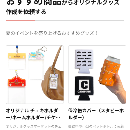
おすすめ商品
わせた表現が可能。アクスタ部分はダイカ
に必要な資
からオリジナルグッズ
。 販売に必
接触させますと、色落ち、
ット加工に対応しており、キャラクター・
お客様には
ので、お客
変色する恐れがあります。
作成を依頼する
ロゴ・シンボルなど自由な形状で制作でき
けでオリジ
くだけでオ
・直射日光の当たる場所に
ます。場所を取らないミニサイズながら、
くことがで
ただくこと
長時間置きますと変色する
飾り映えする高さ・奥行きが生まれ、撮
対応も可能
わせくださ
恐れがあります。 ・漂白剤
影・持ち歩き・ディスプレイをワンランク
らお気軽に
夏のイベントを盛り上げるおすすめグッズ！
に長時間つけておきますと
UP！
すべて国内生産のメイド・イン・ジャ
変色、色落ちする恐れがあ
パン製品です
！販売に必要な資材も取り揃
ります ・高温のオーブンに
えておりますので、お客様にはデザインを
入れますとマグカップの側
入稿していただくだけでオリジナル商品と
面が変色する恐れがありま
して販売していただくことができます。オ
す。
リジナルグッズの制作やOEMをご検討中の
業者様もお気軽にご相談ください。 推し活
シーンと親和性が高く、SNSへの投稿もさ
れやすいアイテムですので、
アニメやゲー
ム、アーティストのライブグッズ、スポー
ツチーム応援グッズなどのファングッズや
企業ノベルティ
など、幅広い用途に対応可
オリジナル チェキホルダ
能なおすすめ商品です。
保冷缶カバー（スタビーホ
ー/ネームホルダー/チケッ
ルダー）
トホルダー
オリジナルグッズマーケットの
チェ
缶飲料や小型のペットボトルに装着