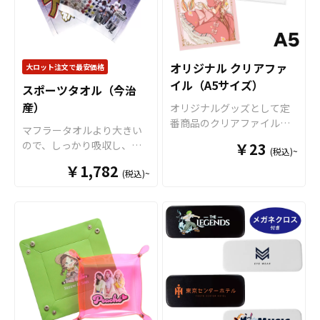
能です。「アンブレラマー
全9色ご用意しておりますの
カー」との名称ですが、Oリ
で、お客様のイメージやデ
ングや8の字リングを使用し
ザインに合わせてお選びい
なければ、アクリルチャー
ただけます。 国内の自社工
ムとしてご利用いただけま
場にて印刷いたしますの
オリジナル クリアファ
大ロット注文で最安価格
す アンブレラマーカーの傘
で、短納期・小ロットでの
イル（A5サイズ）
スポーツタオル（今治
に取り付けるパーツ部分に
対応が可能です。グッズ制
産）
は2つの異なるパーツがあ
作の専門スタッフがしっか
オリジナルグッズとして定
り、1つは「傘の柄に取り付
りサポートいたしますの
番商品のクリアファイル。
マフラータオルより大きい
けるOリング」タイプ、もう
で、ご不明点がありました
オリジナルグッズマーケッ
ので、しっかり吸収し、存
￥23
(税込)~
1つは「傘のつゆ先に取り付
らお気軽にご相談くださ
トのクリアファイルは厚み
在感のあるサイズになりま
ける8の字リング」タイプを
￥1,782
い。
0.2mmのPPを材料に使用し
(税込)~
す。コンサートやフェスグ
用意。 マークさせたい箇所
た一番スタンダードな形の
ッズとしても華やかに目立
によってパーツを選択して
クリアファイルです。 高品
つサイズになります。部屋
いただくことでデザインの
質のオフセット印刷で、写
に飾るタペストリーのよう
幅も広がります。 アンブレ
真やイラストも鮮やかな発
に、アニメやアイドルなど
ラマーカーは傘の目印とし
色で仕上がります。超音波
の推し活グッズとしても大
て使用するだけでなく、ペ
圧着なので溶着部分にも印
人気のタオルです。生地は
ンやバッグなどのアクセサ
刷でき、溶着部分も含めた
国内製造差された今治産の
リーにも最適です。 またケ
全面印刷が可能です。イラ
タオルで、生地・印刷・縫
イオーの フォンタブ とセッ
ストやロゴを大きく印刷し
製すべて国内で製造致しま
トで組み合わせることでブ
てエンドユーザーにアピー