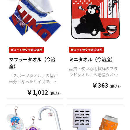
手触りもよく安心してお使
で“推しのアクリルスタンド
いいただけます。 また、目
専用ステージ”が完成！
様々
盛り部分に斜面がついた書
なシーンで推し活がもっと
きやすい仕様ですので、実
楽しくなる
アイテムです。
用性としてもお勧めできま
独自設計のボトルキャップ
す。
学校の記念品
としても
部分
（
特許出願中
）は多く
大変喜ばれるノベルティア
のペットボトルにしっかり
イテムとなっております。
フィットし、選べる6色のカ
大ロット注文で最安価格
大ロット注文で最安価格
販売に必要な資材も取り揃
ラーラインナップで作品世
マフラータオル（今治
ミニタオル（今治産）
えておりますので、お客様
界に合わせた表現が可能。
産）
にはデザインを入稿してい
アクスタ部分はダイカット
品質・使い心地抜群のブラ
ただくだけでオリジナル商
加工に対応しており、キャ
ンドタオル「今治産タオ
「スポーツタオル」の幅が
品として販売していただく
ラクター・ロゴ・シンボル
ル」です。コンパクトサイ
半分になったサイズで、首
ことができます。 短納期・
￥363
など自由な形状で制作でき
(税込)~
ズでリーズナブルな価格で
に巻きやすい幅になりま
小ロットでの対応も可能で
ます。場所を取らないミニ
￥1,012
作れ、使い勝手がとても良
(税込)~
す。スポーツ観戦やフェス
すのでご不明点がありまし
サイズながら、飾り映えす
いタオルです。普段から持
グッズとしても大人気のサ
たらお気軽にご相談くださ
る高さ・奥行きが生まれ、
ち歩けるサイズのタオルで
イズです。仕様用途も幅広
い。
撮影・持ち歩き・ディスプ
す。生地は国内製造差され
く、市場ニーズも高いタオ
レイをワンランクUP！
すべ
た今治産のタオルで、生
ルになります。生地は国内
て国内生産のメイド・イ
地・印刷・縫製すべて国内
製造差された今治産のタオ
ン・ジャパン製品です
！販
で製造致します。※印刷後