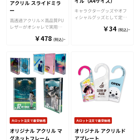
イル（A4サイズ）
アクリル スライドミラ
ル商品として販売していた
ら、個人のお客様から企
ー
だくことができます。 短納
業・業者のかた問わずお気
キャラクターグッズやオフ
期・小ロットでの対応も可
軽にご相談ください。
ィシャルグッズとして定番
高透過アクリル×高品質PU
能ですのでご不明点があり
商品のクリアファイル。当
レザーがオシャレで実用
￥34
(税込)~
ましたらお気軽にご相談く
店のクリアファイルは厚み
的！「オリジナル アクリル
ださい。
￥478
0.2mmのPPを材料に使用し
(税込)~
スライドミラー」をお客様
た一番スタンダードな形の
のオリジナルデザインで制
クリアファイルです。 高品
作いたします。 スタイリッ
質のオフセット印刷で、写
シュで持ち運びやすい形状
真やイラストも鮮やかな発
が魅力的なオリジナルのア
色で仕上がります。超音波
クリルスライドミラーは、
圧着なので溶着部分にも印
鏡面を保護するアクリル製
刷でき、溶着部分も含めた
のスライドカバーにオリジ
全面印刷が可能です。イラ
ナルのデザインを印刷する
ストやロゴを大きく印刷し
ことができます。透明感と
てエンドユーザーにアピー
立体感がデザインを引き立
ルすることが出来ます。 ク
て、写真やイラスト、ロゴ
リアファイルは様々なシー
などを美しく見せてくれま
大ロット注文で最安価格
大ロット注文で最安価格
ンで活躍します！例えば、
す。 形状は丸型・角型の2種
会社・店舗情報やメイン商
オリジナル アクリル マ
オリジナル アクリルド
類から選択可能で、用途や
材を印刷することで、優秀
グネットフレーム
アプレート
好みに応じたカスタマイズ