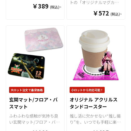
兼ね備えた「PUカップホル
トの「オリジナルマグカッ
￥389
いただけるアイテムです。
ンを美しく表現できます。
(税込)~
ダー」をお客様のオリジナ
プ（Mサイズ）」は、 真っ
アニメグッズやゲームグッ
国内生産で小ロットからの
￥572
ルデザインで制作いたしま
(税込)~
白なマグカップにいろんな
ズ、アーティストグッズ、
製作も承っておりますの
す。 高級感のあるPUレザー
デザインが映える程よい大
スポーツチームや企業・団
で、オリジナルグッズの制
素材を使用し、日常使いの
きさのマグカップです。プ
体様のノベルティや、販売
作やOEMをご検討中の業者
ドリンクシーンをワンラン
リントがよく映えるので、
商品として同人、クリエー
様もお気軽にご相談くださ
ク上の印象へ。フルカラー
オリジナルグッズ製作にお
ター、作家さんなどのグッ
い。
印刷により、キャラクター
すすめな商品です。 マグ
ズ販売にも最適です。 国内
デザインやアーティストや
カップは、オリジナルグッ
生産で小ロットからの制作
アスリートの肖像、ブラン
ズとして、コンサートグッ
も承っておりますので、お
ドロゴなども鮮やかに再現
ズ、アーティストグッズ、
気軽にご相談ください。
します。 繰り返し使えるエ
キャラクターグッズ、ノベ
コ仕様で、実用性とファッ
ルティー、お土産品など
ション性を両立したグッズ
色々な場面で活躍します。
として、ライブ・展示会・
特にオリジナルグッズマ
大ロット注文で最安価格
小ロットから対応可能！
アパレルショップ・カフェ
ーケットのマグカップはオ
玄関マット/フロア・バ
オリジナル アクリルス
コラボなど幅広いシーンで
プションで上下いっぱいに
活用されています。 販売に
スマット
タンドコースター
プリントが可能な「ワイド
必要な資材も取り揃えてお
プリント」に対応可能です
ふわふわな感触が気持ち良
推し活に欠かせない“推し撮
りますので、お客様にはデ
ので、キャラクターを大き
い玄関マット/フロア・バス
り”を、いつでも手軽に楽し
ザインを入稿していただく
くプリントするアニメグッ
マットをお客様のオリジナ
めるアクリルスタンドコー
だけでオリジナル商品とし