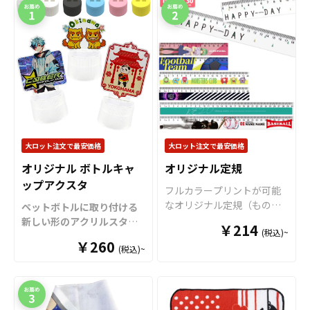
大ロット注文で最安価格
大ロット注文で最安価格
オリジナル ボトルキャ
オリジナル定規
ップアクスタ
フルカラープリントが可能
なオリジナル定規（ものさ
ペットボトルに取り付ける
し）です。 15cm・20cm・
新しい形のアクリルスタン
￥214
(税込)~
30cmの3サイズをご用意し
ド「ボトルキャップアクス
￥260
ております。 裏面からのプ
(税込)~
タ」をお客様のオリジナル
リントですので、美しい光
デザインで制作いたしま
沢と立体感がありデザイン
す。
「
ボトルキャップアク
を引き立てます。 角部分に
スタ
」は、ペットボトルの
丸みをもたせた角丸仕様で
キャップに取り付けるだけ