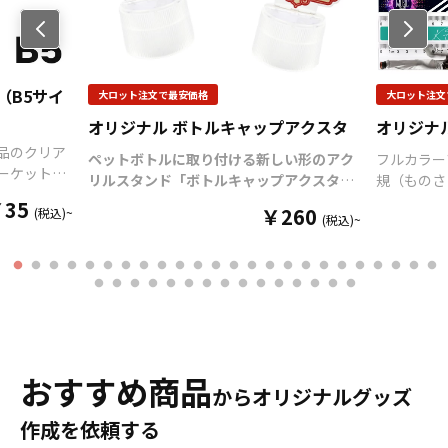
ち、変色する恐れがありま
グカップの作成が可能で
どのオリジナルグッズとし
Previo
す。 ・直射日光の当たる場
す。 お客様のアイディアや
てもご利用頂けます。 販売
us
所に長時間置きますと変色
ニーズに合わせたオリジナ
に必要な資材も取り揃えて
する恐れがあります。 ・漂
ルマグカップを製作いたし
おりますので、お客様には
白剤に長時間つけておきま
（B5サイ
大ロット注文で最安価格
大ロット注文
ます。短納期、小ロットで
デザインをご入稿いただく
すと変色、色落ちする恐れ
の対応も可能でございます
だけでオリジナル商品とし
オリジナル ボトルキャップアクスタ
オリジナ
があります ・高温のオーブ
ので、ご相談ください。 お
て販売していただくことが
品のクリア
ンに入れますとマグカップ
ペットボトルに取り付ける新しい形のアク
フルカラー
客様はデザインをご入稿い
できます。国内生産で小ロ
ーケットの
の側面が変色する恐れがあ
リルスタンド「ボトルキャップアクスタ」
規（ものさし
ただくだけでオリジナル商
ットからの制作も承ってお
PPを材料
ります。
をお客様のオリジナルデザインで制作いた
30cmの
￥35
品として販売していただく
りますので、お気軽にご相
￥260
(税込)~
形のクリア
(税込)~
します。
「
ボトルキャップアクスタ
」は、
面からのプ
ことが可能です。 ご使用上
談ください。
セット印刷
ペットボトルのキャップに取り付けるだけ
立体感があ
の注意事項 ・金属タワシ、
発色で仕上
で“推しのアクリルスタンド専用ステー
部分に丸み
ミガキ粉などの硬いもので
着部分にも
ジ”が完成！
様々なシーンで推し活がもっと
よく安心し
こすりますと、マグカップ
面印刷が可
楽しくなる
アイテムです。
独自設計のボト
目盛り部分
の表面に傷がつく恐れがあ
く印刷して
ルキャップ部分
（
特許出願中
）は多くのペ
ですので、
ります。 ・ベンジン、シン
ことが出来
ットボトルにしっかりフィットし、選べる
す。
学校の
ナー、ガラスクリーナー、
イルは様々な
6色のカラーラインナップで作品世界に合
ベルティア
殺虫剤などの揮発性のもの
おすすめ商品
会社・店舗
わせた表現が可能。アクスタ部分はダイカ
に必要な資
からオリジナルグッズ
と接触させますと、色落
とで、優秀
ット加工に対応しており、キャラクター・
お客様には
ち、変色する恐れがありま
ラクターグ
作成を依頼する
ロゴ・シンボルなど自由な形状で制作でき
けでオリジ
す。 ・直射日光の当たる場
地PR、アー