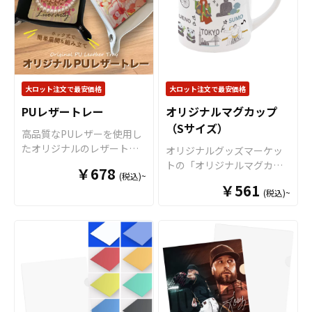
子レンジも問題なくご使用
刷でき、溶着部分も含めた
ラクターグッズ、ノベルテ
いただけます。長期に渡り
全面印刷が可能です。イラ
ィー、お土産品など色々な
安心してご使用いただける
ストやロゴを大きく印刷し
場面で活躍します。 特に
商品です。 さらに、すべて
てエンドユーザーにアピー
オリジナルグッズマーケッ
国内工場での印刷ですので
ルすることが出来ます。 オ
トのマグカップはオプショ
安心のクオリティで、自信
リジナル クリアファイルは
ンで上下いっぱいにプリン
大ロット注文で最安価格
大ロット注文で最安価格
を持ってお届けできる商品
様々なシーンで活躍しま
トが可能な「ワイドプリン
です。取扱いバリエーショ
す！例えば、会社・店舗情
PUレザートレー
オリジナルマグカップ
ト」に対応可能ですので、
ンは、定番のホワイトカラ
報やメイン商材を印刷する
（Sサイズ）
キャラクターを大きくプリ
高品質なPUレザーを使用し
ーですとＳ・Ｍ・Ｌと3種類
ことで、優秀な販促ツール
ントするアニメグッズや、
たオリジナルのレザートレ
オリジナルグッズマーケッ
のサイズのご用意がござい
となります。キャラクター
人物写真などを使用した物
ーです。ホック式を採用し
トの「オリジナルマグカッ
まして、その他、持ち手と
グッズやノベルティ、企
￥678
販用グッズにも最適です。
(税込)~
ているため折りたたみが可
プ（Sサイズ）」は、 真っ白
内部に色が付いてツートン
業・観光地PR、アーティス
オリジナルグッズマーケッ
￥561
能で、軽量かつコンパクト
(税込)~
なマグカップにいろんなデ
カラーとなっているツート
トグッズはもちろん、学
トの「オリジナルマグカッ
なのでかさ張りません。時
ザインが映える小さめサイ
ンマグカップなど様々なマ
校・病院・クラブチームな
プ」は、食品衛生法による
計・鍵・印鑑・指輪などの
ズのマグカップです。プリ
グカップの作成が可能で
どのオリジナルグッズとし
厚生省告示大370号に適合し
小物収納としてあらゆると
ントがよく映えるので、オ
す。 お客様のアイディアや
てもご利用頂けます。 販売
ておりますので、一般的な
ころで大活躍します。アニ
リジナルグッズ製作におす
ニーズに合わせたオリジナ
に必要な資材も取り揃えて
食器として安心してご使用
メグッズやアーティストグ
すめな商品です。 マグカ
ルマグカップを製作いたし
おりますので、お客様には
いただけます。もちろん電
ッズとしてはもちろん、販
ップは、オリジナルグッズ
ます。短納期、小ロットで
デザインをご入稿いただく
子レンジも問題なくご使用
促品・ノベルティアイテム
として、コンサートグッ
の対応も可能でございます
だけでオリジナル商品とし
いただけます。長期に渡り
としてもオススメです。店
ズ、アーティストグッズ、