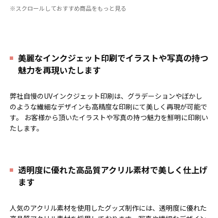
りそうでなかった
オリジナルグッズ
い時は折り畳んで持ち運べるので、
※スクロールしておすすめ商品をもっと見る
です。透明度が高く美しいアクリル
携帯性に優れています。オールシー
のヘッダーパーツと、
オリジナル
の
ズンはもちろん、さまざまなシーン
チケットホルダーやチェキホルダ
で活躍するアイテムです。本体のカ
ー、ネームホルダーでオリジナルの
ラーは全9色ご用意しておりますの
ホルダーはデザイン次第でどんなシ
で、お客様のイメージやデザインに
ーンでもマッチします。ヘッダー部
合わせてお選びいただけます。 国内
美麗なインクジェット印刷でイラストや写真の持つ
分はダイカットでデザインにあわせ
の自社工場にて印刷いたしますの
魅力を再現いたします
た自由な形状で制作することができ
で、短納期・小ロットでの対応が可
ます。また長さ調整と安全機能が付
能です。グッズ制作の専門スタッフ
いたネックストラップが標準で付属
がしっかりサポートいたしますの
弊社自慢のUVインクジェット印刷は、グラデーションやぼかし
します。オプションでチャームを追
で、ご不明点がありましたらお気軽
加したり、ストラップをキーホルダ
にご相談ください。
のような繊細なデザインも高精度な印刷にて美しく再現が可能で
ーに変更することも可能です。 アニ
す。 お客様から頂いたイラストや写真の持つ魅力を鮮明に印刷い
メ、エンタメ、スポーツ、官公庁、
たします。
またコミケなどの同人グッズ販売な
ど様々な業界に人気です。 短納期・
小ロットでの対応も可能ですのでご
不明点がありましたら、個人のお客
様から企業・業者のかた問わずお気
透明度に優れた高品質アクリル素材で美しく仕上げ
軽にご相談ください。
ます
人気のアクリル素材を使用したグッズ制作には、透明度に優れた