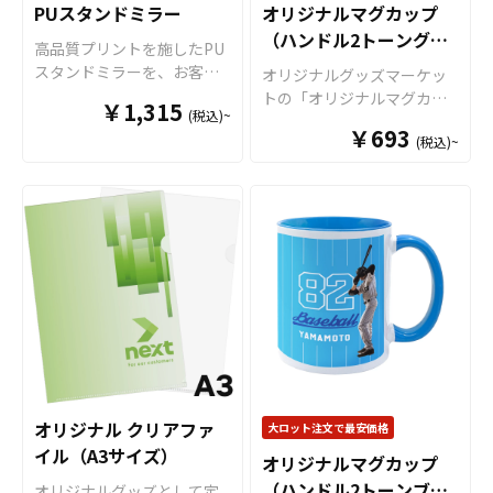
らの制作も承っております
デザインをご入稿いただく
談ください。
PUスタンドミラー
オリジナルマグカップ
はオプションで上下いっぱ
ト」に対応可能ですので、
ので、お気軽にご相談くだ
だけでオリジナル商品とし
（ハンドル2トーングリ
いにプリントが可能な「ワ
キャラクターを大きくプリ
高品質プリントを施したPU
さい。
て販売していただくことが
イドプリント」に対応可能
ントするアニメグッズや、
ーン）
スタンドミラーを、お客様
オリジナルグッズマーケッ
可能です。 ご使用上の注意
ですので、キャラクターを
人物写真などを使用した物
がお持ちのオリジナルのデ
トの「オリジナルマグカッ
事項 ・金属タワシ、ミガキ
￥1,315
大きくプリントするアニメ
販用グッズにも最適です。
(税込)~
ザインにて製作いたしま
プ（ハンドル2トーンタイ
粉などの硬いものでこすり
グッズや、人物写真などを
オリジナルグッズマーケッ
￥693
す。持ち運びの邪魔になら
(税込)~
プ）」は、 デザインの色と
ますと、マグカップの表面
使用した物販用グッズにも
トの「オリジナルマグカッ
ず見やすい大きさのスタン
インナー色を合わせて映え
に傷がつく恐れがありま
最適です。 オリジナルグッ
プ」は、食品衛生法による
ドミラーです。販売に必要
るマグカップが作成可能な2
す。 ・ベンジン、シンナ
ズマーケットの「オリジナ
厚生省告示大370号に適合し
な資材も取り揃えておりま
トーンカラーのマグカップ
ー、ガラスクリーナー、殺
ルマグカップ（Lサイズ）」
ておりますので、一般的な
すので、お客様にはデザイ
です。オリジナルグッズと
虫剤などの揮発性のものと
は、食品衛生法による厚生
食器として安心してご使用
ンをご入稿いただくだけで
して、コンサートグッズ、
接触させますと、色落ち、
省告示大370号に適合してお
いただけます。もちろん電
オリジナル商品として販売
アーティストグッズ、キャ
変色する恐れがあります。
りますので、一般的な食器
子レンジも問題なくご使用
していただくことができま
ラクターグッズ、ノベルテ
・直射日光の当たる場所に
として安心してご使用いた
いただけます。長期に渡り
す。 PUスタンドミラーはア
ィー、お土産品など色々な
長時間置きますと変色する
だけます。もちろん電子レ
安心してご使用いただける
ニメ、エンタメ、スポー
場面で活躍します。 特に
恐れがあります。 ・漂白剤
ンジも問題なくご使用いた
商品です。 さらに、すべて
ツ、官公庁、同人グッズな
オリジナルグッズマーケッ
に長時間つけておきますと
だけます。長期に渡り安心
国内工場での印刷ですので
ど様々な業界に人気です。
トのマグカップはオプショ
変色、色落ちする恐れがあ
してご使用いただける商品
安心のクオリティで、自信
国内生産で短納期、小ロッ
ンで上下いっぱいにプリン
ります ・高温のオーブンに
オリジナル クリアファ
大ロット注文で最安価格
です。 さらに、すべて国内
を持ってお届けできる商品
トからの製作も承っており
トが可能な「ワイドプリン
入れますとマグカップの側
イル（A3サイズ）
工場での印刷ですので安心
です。取扱いバリエーショ
オリジナルマグカップ
ますので、お気軽にご相談
ト」に対応可能ですので、
面が変色する恐れがありま
のクオリティで、自信を持
ンは、定番のホワイトカラ
ください。
（ハンドル2トーンブル
オリジナルグッズとして定
キャラクターを大きくプリ
す。