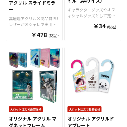
イル（A4サイズ）
アクリル スライドミラ
ル商品として販売していた
ら、個人のお客様から企
ー
だくことができます。 短納
業・業者のかた問わずお気
キャラクターグッズやオフ
期・小ロットでの対応も可
軽にご相談ください。
ィシャルグッズとして定番
高透過アクリル×高品質PU
能ですのでご不明点があり
商品のクリアファイル。当
レザーがオシャレで実用
￥34
(税込)~
ましたらお気軽にご相談く
店のクリアファイルは厚み
的！「オリジナル アクリル
ださい。
￥478
0.2mmのPPを材料に使用し
(税込)~
スライドミラー」をお客様
た一番スタンダードな形の
のオリジナルデザインで制
クリアファイルです。 高品
作いたします。 スタイリッ
質のオフセット印刷で、写
シュで持ち運びやすい形状
真やイラストも鮮やかな発
が魅力的なオリジナルのア
色で仕上がります。超音波
クリルスライドミラーは、
圧着なので溶着部分にも印
鏡面を保護するアクリル製
刷でき、溶着部分も含めた
のスライドカバーにオリジ
全面印刷が可能です。イラ
ナルのデザインを印刷する
ストやロゴを大きく印刷し
ことができます。透明感と
てエンドユーザーにアピー
立体感がデザインを引き立
ルすることが出来ます。 ク
て、写真やイラスト、ロゴ
リアファイルは様々なシー
などを美しく見せてくれま
大ロット注文で最安価格
大ロット注文で最安価格
ンで活躍します！例えば、
す。 形状は丸型・角型の2種
会社・店舗情報やメイン商
オリジナル アクリル マ
オリジナル アクリルド
類から選択可能で、用途や
材を印刷することで、優秀
グネットフレーム
アプレート
好みに応じたカスタマイズ