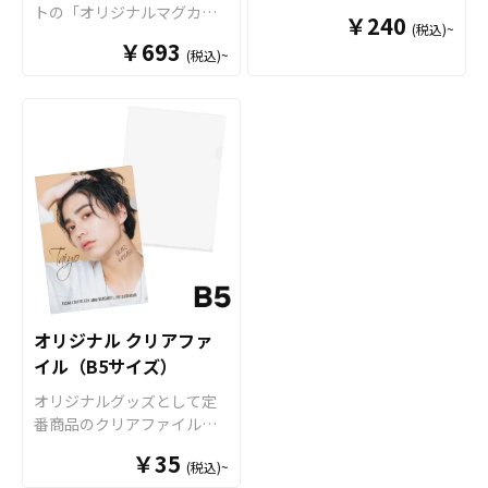
人物写真などを使用した物
ガキ粉などの硬いものでこ
ります。 ・ベンジン、シン
ック」をお客様のオリジナ
トの「オリジナルマグカッ
グッズやノベルティ、企
まして、その他、持ち手と
￥240
販用グッズにも最適です。
すりますと、マグカップの
ナー、ガラスクリーナー、
(税込)~
ルデザインでOEM製作いた
プ（ハンドル2トーンタイ
業・観光地PR、アーティス
内部に色が付いてツートン
￥693
オリジナルグッズマーケッ
表面に傷がつく恐れがあり
殺虫剤などの揮発性のもの
します。 強力な粘着テープ
(税込)~
プ）」は、 デザインの色と
トグッズはもちろん、学
カラーとなっているツート
トの「オリジナルマグカッ
ます。 ・ベンジン、シンナ
と接触させますと、色落
を採用した汎用性の高い
インナー色を合わせて映え
校・病院・クラブチームな
ンマグカップなど様々なマ
プ」は、食品衛生法による
ー、ガラスクリーナー、殺
ち、変色する恐れがありま
「フック」と、ダイカット
るマグカップが作成可能な2
どのオリジナルグッズとし
グカップの作成が可能で
厚生省告示大370号に適合し
虫剤などの揮発性のものと
す。 ・直射日光の当たる場
で自由な形＆デザインが可
トーンカラーのマグカップ
てもご利用頂けます。 販売
す。 お客様のアイディアや
ておりますので、一般的な
接触させますと、色落ち、
所に長時間置きますと変色
能な「アクリルプレート」
です。オリジナルグッズと
に必要な資材も取り揃えて
ニーズに合わせたオリジナ
食器として安心してご使用
変色する恐れがあります。
する恐れがあります。 ・漂
が組み合わさった、デザイ
して、コンサートグッズ、
おりますので、お客様には
ルマグカップを製作いたし
いただけます。もちろん電
・直射日光の当たる場所に
白剤に長時間つけておきま
ン性と機能性を兼ね備えた
アーティストグッズ、キャ
デザインをご入稿いただく
ます。短納期、小ロットで
子レンジも問題なくご使用
長時間置きますと変色する
すと変色、色落ちする恐れ
アイテムです。 フック本体
ラクターグッズ、ノベルテ
だけでオリジナル商品とし
の対応も可能でございます
いただけます。長期に渡り
恐れがあります。 ・漂白剤
があります ・高温のオーブ
はブラックとホワイトの2色
ィー、お土産品など色々な
て販売していただくことが
ので、ご相談ください。 お
安心してご使用いただける
に長時間つけておきますと
ンに入れますとマグカップ
をご用意しておりますの
場面で活躍します。 特に
できます。国内生産で小ロ
客様はデザインをご入稿い
商品です。 さらに、すべて
変色、色落ちする恐れがあ
の側面が変色する恐れがあ
で、デザインに合わせてお
オリジナルグッズマーケッ
ットからの制作も承ってお
ただくだけでオリジナル商
国内工場での印刷ですので
ります ・高温のオーブンに
ります。
選びいただけます。 販売に
トのマグカップはオプショ
りますので、お気軽にご相
品として販売していただく
安心のクオリティで、自信
入れますとマグカップの側
必要な資材も取り揃えてお
ンで上下いっぱいにプリン
談ください。
ことが可能です。 ご使用上
オリジナル クリアファ
を持ってお届けできる商品
面が変色する恐れがありま
りますので、お客様にはデ
トが可能な「ワイドプリン
の注意事項 ・金属タワシ、
イル（B5サイズ）
です。取扱いバリエーショ
す。
ザインを入稿していただく
ト」に対応可能ですので、
ミガキ粉などの硬いもので
ンは、定番のホワイトカラ
だけでオリジナル商品とし
キャラクターを大きくプリ
オリジナルグッズとして定
こすりますと、マグカップ
ーですとＳ・Ｍ・Ｌと3種類
て販売していただくことが
ントするアニメグッズや、
番商品のクリアファイル。
の表面に傷がつく恐れがあ
のサイズのご用意がござい
できます。 短納期・小ロッ
人物写真などを使用した物
オリジナルグッズマーケッ
ります。 ・ベンジン、シン
￥35
まして、その他、持ち手と
トでの対応も可能ですので
(税込)~
販用グッズにも最適です。
トのクリアファイルは厚み
ナー、ガラスクリーナー、
内部に色が付いてツートン