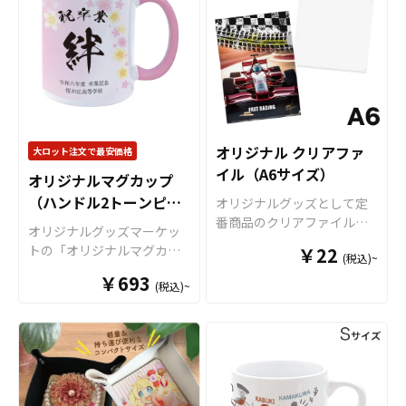
接触させますと、色落ち、
ジナル商品として販売して
して、コンサートグッズ、
に必要な資材も取り揃えて
変色する恐れがあります。
いただくことができます。
アーティストグッズ、キャ
おりますので、お客様には
・直射日光の当たる場所に
短納期・小ロットでの対応
ラクターグッズ、ノベルテ
デザインをご入稿いただく
長時間置きますと変色する
も可能ですのでご不明点が
ィー、お土産品など色々な
だけでオリジナル商品とし
恐れがあります。 ・漂白剤
ありましたらお気軽にご相
場面で活躍します。 特に
て販売していただくことが
に長時間つけておきますと
談ください。
オリジナルグッズマーケッ
できます。国内生産で小ロ
変色、色落ちする恐れがあ
トのマグカップはオプショ
ットからの制作も承ってお
ります ・高温のオーブンに
ンで上下いっぱいにプリン
りますので、お気軽にご相
オリジナル クリアファ
大ロット注文で最安価格
入れますとマグカップの側
トが可能な「ワイドプリン
談ください。
イル（A6サイズ）
オリジナルマグカップ
面が変色する恐れがありま
ト」に対応可能ですので、
す。
（ハンドル2トーンピン
キャラクターを大きくプリ
オリジナルグッズとして定
ントするアニメグッズや、
ク）
番商品のクリアファイル。
オリジナルグッズマーケッ
人物写真などを使用した物
オリジナルグッズマーケッ
トの「オリジナルマグカッ
￥22
(税込)~
販用グッズにも最適です。
トのクリアファイルは厚み
プ（ハンドル2トーンタイ
オリジナルグッズマーケッ
￥693
0.2mmのPPを材料に使用し
(税込)~
プ）」は、 デザインの色と
トの「オリジナルマグカッ
た一番スタンダードな形の
インナー色を合わせて映え
プ」は、食品衛生法による
クリアファイルです。 高品
るマグカップが作成可能な2
厚生省告示大370号に適合し
質のオフセット印刷で、写
トーンカラーのマグカップ
ておりますので、一般的な
真やイラストも鮮やかな発
です。オリジナルグッズと
食器として安心してご使用
色で仕上がります。超音波
して、コンサートグッズ、
いただけます。もちろん電
圧着なので溶着部分にも印
アーティストグッズ、キャ