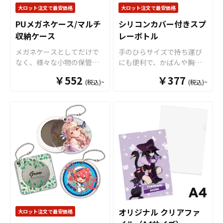
けで簡単に組み立てが完了
お客様にはデザインをご入
談ください。
大ロット注文で最安価格
大ロット注文で最安価格
しますので、散らかりがち
稿いただくだけでオリジナ
PUメガネケース/マルチ
シリコンカバー付きスプ
な小物をスタイリッシュに
ル商品として販売していた
整理できるマルチトレイと
収納ケース
レーボトル
だくことができます。 短納
して大活躍します。
期・小ロットでの対応も可
メガネケースとしてだけで
手のひらサイズで持ち運び
能ですのでご不明点があり
なく、様々な小物の保管に
にも便利で、かばんや胸ポ
ましたらお気軽にご相談く
も使えるマルチ収納ケース
ケットにもすっぽり収まり
￥552
ださい。
￥377
(税込)~
(税込)~
です。かさ張らず邪魔にな
ます。また、縦置きが可能
らない、丁度よいサイズ感
な形状ですので、お部屋に
ですので持ち歩きも苦にな
無造作においてもインテリ
りません。外側にはハイク
アを邪魔しません。アルコ
オリティPUレザーを使用。
ール消毒液や化粧水、香水
リアルなシボ加工で高級感
等をいれて使用できます。
ある仕上がりです。また、
販売に必要な資材も取り揃
内側には柔らかな起毛加工
えておりますので、お客様
を施していますので、収納
にはデザインをご入稿いた
したグッズを優しく保護し
だくだけでオリジナル商品
ます。販売に必要な資材も
として販売していただくこ
取り揃えておりますので、
とができます。 短納期・小
お客様にはデザインをご入
ロットでの対応も可能です
オリジナル クリアファ
大ロット注文で最安価格
稿いただくだけでオリジナ
のでご不明点がありました