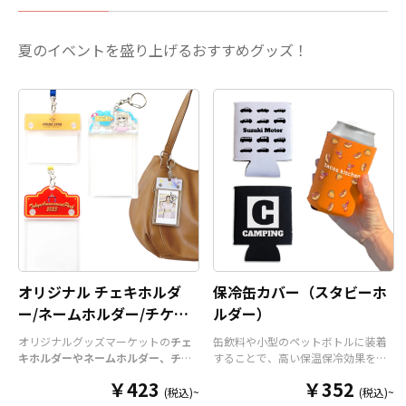
ます。場所を取らないミニサイズながら、
くことがで
所に長時間置きますと変色
校・病院・
飾り映えする高さ・奥行きが生まれ、撮
対応も可能
する恐れがあります。 ・漂
グッズとし
影・持ち歩き・ディスプレイをワンランク
らお気軽に
夏のイベントを盛り上げるおすすめグッズ！
白剤に長時間つけておきま
必要な資材も
UP！
すべて国内生産のメイド・イン・ジャ
すと変色、色落ちする恐れ
様にはデザ
パン製品です
！販売に必要な資材も取り揃
があります ・高温のオーブ
リジナル商
えておりますので、お客様にはデザインを
ンに入れますとマグカップ
ができま
入稿していただくだけでオリジナル商品と
の側面が変色する恐れがあ
制作も承っ
して販売していただくことができます。オ
ります。
談くださ
リジナルグッズの制作やOEMをご検討中の
業者様もお気軽にご相談ください。 推し活
シーンと親和性が高く、SNSへの投稿もさ
れやすいアイテムですので、
アニメやゲー
ム、アーティストのライブグッズ、スポー
ツチーム応援グッズなどのファングッズや
企業ノベルティ
など、幅広い用途に対応可
オリジナル チェキホルダ
能なおすすめ商品です。
保冷缶カバー（スタビーホ
ー/ネームホルダー/チケッ
ルダー）
トホルダー
オリジナルグッズマーケットの
チェ
缶飲料や小型のペットボトルに装着
キホルダーやネームホルダー、チケ
することで、高い保温保冷効果を発
ットホルダー
はアクリル部分とホル
揮する保冷缶カバー（スタビーホル
￥423
￥352
ダーパーツを組み合わせた今まであ
ダー）をOEM製作できます。使わな
(税込)~
(税込)~