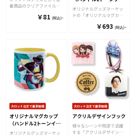
ってお届けできる商品で
ーですとＳ・Ｍ・Ｌと3種類
番商品のクリアファイル。
ントするアニメグッズや、
ー）
オリジナルグッズマーケッ
す。取扱いバリエーション
のサイズのご用意がござい
オリジナルグッズマーケッ
人物写真などを使用した物
トの「オリジナルマグカッ
は、定番のホワイトカラー
￥81
まして、その他、持ち手と
(税込)~
トのクリアファイルは厚み
販用グッズにも最適です。
プ（ハンドル2トーンタイ
ですとＳ・Ｍ・Ｌと3種類の
内部に色が付いてツートン
0.2mmのPPを材料に使用し
オリジナルグッズマーケッ
￥693
(税込)~
プ）」は、 デザインの色と
サイズのご用意がございま
カラーとなっているツート
た一番スタンダードな形の
トの「オリジナルマグカッ
インナー色を合わせて映え
して、その他、持ち手と内
ンマグカップなど様々なマ
クリアファイルです。 高品
プ」は、食品衛生法による
るマグカップが作成可能な2
部に色が付いてツートンカ
グカップの作成が可能で
質のオフセット印刷で、写
厚生省告示大370号に適合し
トーンカラーのマグカップ
ラーとなっているツートン
す。 お客様のアイディアや
真やイラストも鮮やかな発
ておりますので、一般的な
です。オリジナルグッズと
マグカップなど様々なマグ
ニーズに合わせたオリジナ
色で仕上がります。超音波
食器として安心してご使用
して、コンサートグッズ、
カップの作成が可能です。
ルマグカップを製作いたし
圧着なので溶着部分にも印
いただけます。もちろん電
アーティストグッズ、キャ
お客様のアイディアやニー
ます。短納期、小ロットで
刷でき、溶着部分も含めた
子レンジも問題なくご使用
ラクターグッズ、ノベルテ
ズに合わせたオリジナルマ
の対応も可能でございます
全面印刷が可能です。イラ
いただけます。長期に渡り
ィー、お土産品など色々な
グカップを製作いたしま
ので、ご相談ください。 お
ストやロゴを大きく印刷し
安心してご使用いただける
場面で活躍します。 特に
す。短納期、小ロットでの
客様はデザインをご入稿い
てエンドユーザーにアピー
商品です。 さらに、すべて
オリジナルグッズマーケッ
対応も可能でございますの
ただくだけでオリジナル商
ルすることが出来ます。 オ
国内工場での印刷ですので
トのマグカップはオプショ
で、ご相談ください。 お客
品として販売していただく
リジナル クリアファイルは
安心のクオリティで、自信
ンで上下いっぱいにプリン
様はデザインをご入稿いた
ことが可能です。 ご使用上
大ロット注文で最安価格
大ロット注文で最安価格
様々なシーンで活躍しま
を持ってお届けできる商品
トが可能な「ワイドプリン
だくだけでオリジナル商品
の注意事項 ・金属タワシ、
す！例えば、会社・店舗情
です。取扱いバリエーショ
オリジナルマグカップ
アクリルデザインフック
ト」に対応可能ですので、
として販売していただくこ
ミガキ粉などの硬いもので
報やメイン商材を印刷する
ンは、定番のホワイトカラ
（ハンドル2トーンイエ
キャラクターを大きくプリ
とが可能です。 ご使用上の
こすりますと、マグカップ
様々なシーンや用途で活躍
ことで、優秀な販促ツール
ーですとＳ・Ｍ・Ｌと3種類
ロー）
ントするアニメグッズや、
注意事項 ・金属タワシ、ミ
の表面に傷がつく恐れがあ
する「アクリルデザインフ
オリジナルグッズマーケッ
となります。キャラクター
のサイズのご用意がござい