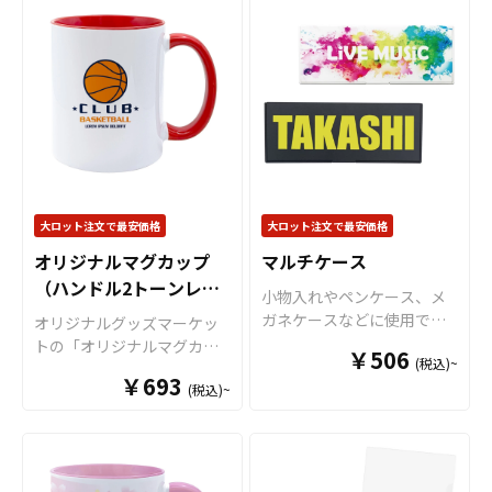
クリアファイルです。 高品
ドミラーです。販売に必要
に色が付いてツートンカラ
質のオフセット印刷で、写
な資材も取り揃えておりま
ーとなっているツートンマ
真やイラストも鮮やかな発
すので、お客様にはデザイ
グカップなど様々なマグカ
色で仕上がります。超音波
ンをご入稿いただくだけで
ップの作成が可能です。 お
圧着なので溶着部分にも印
オリジナル商品として販売
客様のアイディアやニーズ
刷でき、溶着部分も含めた
していただくことができま
に合わせたオリジナルマグ
全面印刷が可能です。イラ
す。 短納期・小ロットでの
カップを製作いたします。
ストやロゴを大きく印刷し
対応も可能ですのでご不明
短納期、小ロットでの対応
てエンドユーザーにアピー
点がありましたらお気軽に
も可能でございますので、
ルすることが出来ます。 オ
ご相談ください。
ご相談ください。 お客様は
大ロット注文で最安価格
大ロット注文で最安価格
リジナル クリアファイルは
デザインをご入稿いただく
様々なシーンで活躍しま
オリジナルマグカップ
マルチケース
だけでオリジナル商品とし
す！例えば、会社・店舗情
（ハンドル2トーンレッ
て販売していただくことが
小物入れやペンケース、メ
報やメイン商材を印刷する
ド）
可能です。 ご使用上の注意
ガネケースなどに使用でき
オリジナルグッズマーケッ
ことで、優秀な販促ツール
事項 ・金属タワシ、ミガキ
る丈夫なマルチケースを、
トの「オリジナルマグカッ
となります。キャラクター
￥506
粉などの硬いものでこすり
(税込)~
お客様がお持ちのオリジナ
プ（ハンドル2トーンタイ
グッズやノベルティ、企
￥693
ますと、マグカップの表面
ルのデザインにて製作いた
(税込)~
プ）」は、 デザインの色と
業・観光地PR、アーティス
に傷がつく恐れがありま
します。販売に必要な資材
インナー色を合わせて映え
トグッズはもちろん、学
す。 ・ベンジン、シンナ
も取り揃えておりますの
るマグカップが作成可能な2
校・病院・クラブチームな
ー、ガラスクリーナー、殺
で、お客様にはデザインを
トーンカラーのマグカップ
どのオリジナルグッズとし
虫剤などの揮発性のものと
ご入稿いただくだけでオリ
です。オリジナルグッズと
てもご利用頂けます。 販売