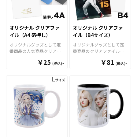
ので、ご相談ください。 お
て販売していただくことが
安心してご使用いただける
舗ロゴなどを印刷すること
キャラクターグッズ、ノベ
客様はデザインをご入稿い
できます。国内生産で小ロ
商品です。 さらに、すべて
でお店の陳列用ケースとし
ルティー、お土産品など
ただくだけでオリジナル商
ットからの制作も承ってお
国内工場での印刷ですので
てや、おしゃれなキャッシ
色々な場面で活躍します。
品として販売していただく
りますので、お気軽にご相
安心のクオリティで、自信
ュトレー/マネートレーとし
特にオリジナルグッズマ
ことが可能です。 ご使用上
談ください。
オリジナル クリアファ
オリジナル クリアファ
を持ってお届けできる商品
てもご利用いただけます。
ーケットのマグカップはオ
の注意事項 ・金属タワシ、
イル（A4 箔押し）
イル（B4サイズ）
です。取扱いバリエーショ
販売に必要な資材も取り揃
プションで上下いっぱいに
ミガキ粉などの硬いもので
ンは、定番のホワイトカラ
えておりますので、お客様
オリジナルグッズとして定
プリントが可能な「ワイド
オリジナルグッズとして定
こすりますと、マグカップ
ーですとＳ・Ｍ・Ｌと3種類
にはデザインをご入稿いた
番商品の人気商品クリアフ
プリント」に対応可能です
番商品のクリアファイル。
の表面に傷がつく恐れがあ
のサイズのご用意がござい
だくだけでオリジナル商品
ァイル。オリジナルグッズ
ので、キャラクターを大き
オリジナルグッズマーケッ
ります。 ・ベンジン、シン
まして、その他、持ち手と
￥25
￥81
として販売していただくこ
(税込)~
(税込)~
マーケットのクリアファイ
くプリントするアニメグッ
トのクリアファイルは厚み
ナー、ガラスクリーナー、
内部に色が付いてツートン
とができます。 短納期・小
ルは厚み0.2mmのPP（ポリ
ズや、人物写真などを使用
0.2mmのPPを材料に使用し
殺虫剤などの揮発性のもの
カラーとなっているツート
ロットでの対応も可能です
プロピレン製）の丈夫なク
した物販用グッズにも最適
た一番スタンダードな形の
と接触させますと、色落
ンマグカップなど様々なマ
のでご不明点がありました
リアファイルを使用し、高
です。 オリジナルグッズマ
クリアファイルです。 高品
ち、変色する恐れがありま
グカップの作成が可能で
らお気軽にご相談くださ
級感たっぷりな箔押しプリ
ーケットの「オリジナルマ
質のオフセット印刷で、写
す。 ・直射日光の当たる場
す。 お客様のアイディアや
い。
ントで、オリジナルクリア
グカップ（Sサイズ）」は、
真やイラストも鮮やかな発
所に長時間置きますと変色
ニーズに合わせたオリジナ
ファイルをお作りいたしま
食品衛生法による厚生省告
色で仕上がります。超音波
する恐れがあります。 ・漂
ルマグカップを製作いたし
す。 無地のクリアファイル
示大370号に適合しておりま
圧着なので溶着部分にも印
白剤に長時間つけておきま
ます。短納期、小ロットで
本体は7色をご用意、プリン
すので、一般的な食器とし
刷でき、溶着部分も含めた
すと変色、色落ちする恐れ
の対応も可能でございます
ト部分は17色の箔から組み
て安心してご使用いただけ
全面印刷が可能です。イラ
があります ・高温のオーブ
ので、ご相談ください。 お
合わせをご自由にお選びい
ます。もちろん電子レンジ
ストやロゴを大きく印刷し
ンに入れますとマグカップ
客様はデザインをご入稿い
ただけます。 箔押しクリア
も問題なくご使用いただけ
てエンドユーザーにアピー
の側面が変色する恐れがあ