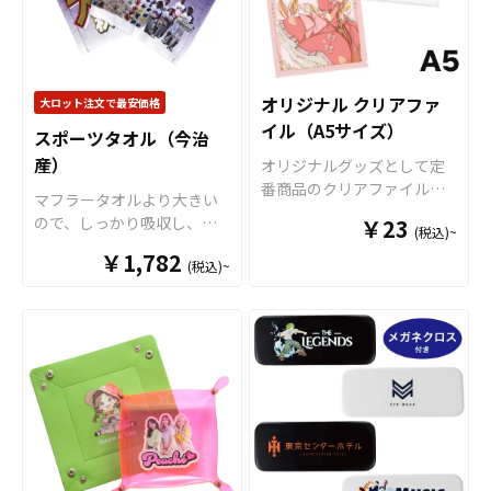
能です。「アンブレラマー
全9色ご用意しておりますの
カー」との名称ですが、Oリ
で、お客様のイメージやデ
ングや8の字リングを使用し
ザインに合わせてお選びい
なければ、アクリルチャー
ただけます。 国内の自社工
ムとしてご利用いただけま
場にて印刷いたしますの
オリジナル クリアファ
大ロット注文で最安価格
す アンブレラマーカーの傘
で、短納期・小ロットでの
イル（A5サイズ）
スポーツタオル（今治
に取り付けるパーツ部分に
対応が可能です。グッズ制
産）
は2つの異なるパーツがあ
作の専門スタッフがしっか
オリジナルグッズとして定
り、1つは「傘の柄に取り付
りサポートいたしますの
番商品のクリアファイル。
マフラータオルより大きい
けるOリング」タイプ、もう
で、ご不明点がありました
オリジナルグッズマーケッ
ので、しっかり吸収し、存
￥23
(税込)~
1つは「傘のつゆ先に取り付
らお気軽にご相談くださ
トのクリアファイルは厚み
在感のあるサイズになりま
ける8の字リング」タイプを
￥1,782
い。
0.2mmのPPを材料に使用し
(税込)~
す。コンサートやフェスグ
用意。 マークさせたい箇所
た一番スタンダードな形の
ッズとしても華やかに目立
によってパーツを選択して
クリアファイルです。 高品
つサイズになります。部屋
いただくことでデザインの
質のオフセット印刷で、写
に飾るタペストリーのよう
幅も広がります。 アンブレ
真やイラストも鮮やかな発
に、アニメやアイドルなど
ラマーカーは傘の目印とし
色で仕上がります。超音波
の推し活グッズとしても大
て使用するだけでなく、ペ
圧着なので溶着部分にも印
人気のタオルです。生地は
ンやバッグなどのアクセサ
刷でき、溶着部分も含めた
国内製造差された今治産の
リーにも最適です。 またケ
全面印刷が可能です。イラ
タオルで、生地・印刷・縫
イオーの フォンタブ とセッ
ストやロゴを大きく印刷し
製すべて国内で製造致しま
トで組み合わせることでブ
てエンドユーザーにアピー