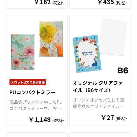
￥162
ズや、人物写真などを使用
￥435
(税込)~
(税込)~
ルデザインでOEM製作いた
スターを、お客様のオリジ
て販売していただくことが
した物販用グッズにも最適
します。ふわふわ感触を損
ナルデザインで制作いたし
できます。オリジナルグッ
です。 オリジナルグッズマ
なわずに表面全面のフチ部
ます。 コースターサイズの
ズの制作やOEMをご検討中
ーケットの「オリジナルマ
分までフルカラー印刷が可
土台にアクリルスタンドを
の業者様もお気軽にご相談
グカップ（Mサイズ）」は、
能なので、お客様がお持ち
組み合わせたアイテムで、
ください。
食品衛生法による厚生省告
のデザインの世界観を存分
推しのキャラクターやアー
示大370号に適合しておりま
に表現することができま
ティストと一緒に、ドリン
すので、一般的な食器とし
す。裏面には滑り止め加工
クやスイーツをおしゃれに
て安心してご使用いただけ
を施し安全面にも配慮。ま
撮影できます。 アクリルス
ます。もちろん電子レンジ
た、水に濡れても大丈夫で
タンドコースターなら販売
も問題なくご使用いただけ
すので丸洗いも可能で、い
グッズとしてはもちろん、
ます。長期に渡り安心して
つでも清潔にお使いいただ
販促品・ノベルティ、店舗
ご使用いただける商品で
けます。お客様にはデザイ
ディスプレイや什器として
オリジナル クリアファ
大ロット注文で最安価格
す。 さらに、すべて国内工
ンをご用意いただくだけで
の活用にもおすすめです。
イル（B6サイズ）
場での印刷ですので安心の
PUコンパクトミラー
オリジナルの商品として販
販売に必要な資材も取り揃
クオリティで、自信を持っ
売することができます。 短
えておりますので、お客様
オリジナルグッズとして定
高品質プリントを施したPU
てお届けできる商品です。
納期・小ロットでの対応も
にはデザインをご入稿いた
番商品のクリアファイル。
コンパクトミラーを、お客
取扱いバリエーションは、
可能ですのでご不明点があ
だくだけでオリジナル商品
オリジナルグッズマーケッ
様がお持ちのオリジナルの
定番のホワイトカラーです
￥27
￥1,148
(税込)~
りましたらお気軽にご相談
として販売していただくこ
トのクリアファイルは厚み
(税込)~
デザインにて製作いたしま
とＳ・Ｍ・Ｌと3種類のサイ
ください。
とができます。お気軽にお
0.2mmのPPを材料に使用し
す。持ち運びの邪魔になら
ズのご用意がございまし
問い合わせください！
た一番スタンダードな形の
ず見やすい大きさのスタン
て、その他、持ち手と内部