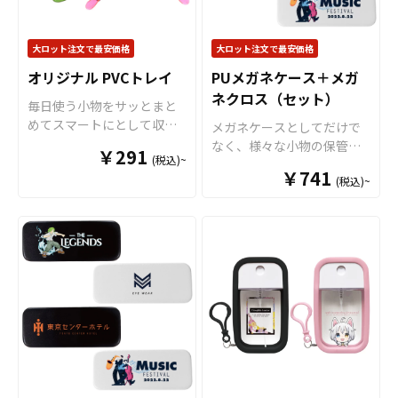
す。※印刷後に縁処理を行
ランドのイメージアップに
ルすることが出来ます。 オ
いますが、特にご指定がな
つながります。 アンブレラ
リジナル クリアファイルは
い場合、表の印刷カラーに
大ロット注文で最安価格
大ロット注文で最安価格
マーカーは幅広い年齢層の
様々なシーンで活躍しま
合わせて縫製致します。 短
お客様に喜ばれる商品で、
す！例えば、会社・店舗情
オリジナル PVCトレイ
PUメガネケース＋メガ
納期・小ロットでの対応も
老若男女を問わず多くの
報やメイン商材を印刷する
ネクロス（セット）
可能ですのでご不明点があ
毎日使う小物をサッとまと
方々にご利用いただけおす
ことで、優秀な販促ツール
りましたらお気軽にご相談
めてスマートにとして収納
メガネケースとしてだけで
すめです。 オリジナルグッ
となります。キャラクター
ください。
できる
小物入れ
として、柔
なく、様々な小物の保管に
ズとしてアンブレラマーカ
グッズやノベルティ、企
￥291
(税込)~
らかくて丈夫なPVC素材を
も使えるマルチ収納ケース
ーを製作されてみてはいか
業・観光地PR、アーティス
￥741
使用した「オリジナル PVC
(税込)~
です。かさ張らず邪魔にな
がでしょうか。 アンブレラ
トグッズはもちろん、学
トレイ」をお客様のオリジ
らない、丁度よいサイズ感
マーカーはアニメ、エンタ
校・病院・クラブチームな
ナルデザインで制作いたし
ですので持ち歩きも苦にな
メ、スポーツ、官公庁、同
どのオリジナルグッズとし
ます。 トレイの底面部分に
りません。外側にはハイク
人グッズなど様々な業界に
てもご利用頂けます。 販売
フルカラーでオリジナルの
オリティPUレザーを使用。
人気です。 短納期・小ロッ
に必要な資材も取り揃えて
デザインを印刷することが
リアルなシボ加工で高級感
トでの対応も可能ですので
おりますので、お客様には
できます。PVCのカラーは全
ある仕上がりです。また、
ご不明点がありましたらお
デザインをご入稿いただく
16色からお選びいただけま
内側には柔らかな起毛加工
気軽にご相談ください。
だけでオリジナル商品とし
すので、デザインに合わせ
を施していますので、収納
て販売していただくことが
てお選びください。PVC製
したグッズを優しく保護し
できます。国内生産で小ロ
で水や汚れに強く、四隅の
ます。販売に必要な資材も
ットからの制作も承ってお
スナップボタンを留めるだ
取り揃えておりますので、
りますので、お気軽にご相