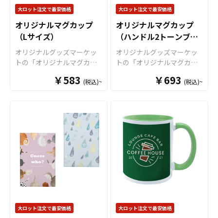
ただくだけでオリジナル商
ファイルは、ワンポイント
ます。長期に渡り安心して
ルすることが出来ます。 オ
ります。
大ロット注文で最安価格
大ロット注文で最安価格
品として販売していただく
でデザインすることで高級
ご使用いただける商品で
リジナル クリアファイルは
ことが可能です。 ご使用上
オリジナルマグカップ
オリジナルマグカップ
感や特別感を演出できます
す。 さらに、すべて国内工
様々なシーンで活躍しま
の注意事項 ・金属タワシ、
（Lサイズ）
（ハンドル2トーンブラ
ので、イベントで配布する
場での印刷ですので安心の
す！例えば、会社・店舗情
ミガキ粉などの硬いもので
販促ツールやノベルティグ
クオリティで、自信を持っ
報やメイン商材を印刷する
ック）
オリジナルグッズマーケッ
オリジナルグッズマーケッ
こすりますと、マグカップ
ッズとしてもおススメで
てお届けできる商品です。
ことで、優秀な販促ツール
トの「オリジナルマグカッ
トの「オリジナルマグカッ
の表面に傷がつく恐れがあ
す。例えば、会社・店舗情
取扱いバリエーションは、
となります。キャラクター
プ（Lサイズ）」は、 真っ白
プ（ハンドル2トーンタイ
ります。 ・ベンジン、シン
報やメイン商材を印刷する
￥583
定番のホワイトカラーです
グッズやノベルティ、企
￥693
(税込)~
(税込)~
なマグカップにいろんなデ
プ）」は、 デザインの色と
ナー、ガラスクリーナー、
ことで、優秀な販促ツール
とＳ・Ｍ・Ｌと3種類のサイ
業・観光地PR、アーティス
ザインが映える少し大きめ
インナー色を合わせて映え
殺虫剤などの揮発性のもの
となります。企業・観光地
ズのご用意がございまし
トグッズはもちろん、学
サイズのマグカップです。
るマグカップが作成可能な2
と接触させますと、色落
PR、アーティストグッズは
て、その他、持ち手と内部
校・病院・クラブチームな
プリントがよく映えるの
トーンカラーのマグカップ
ち、変色する恐れがありま
もちろん、学校・病院・ク
に色が付いてツートンカラ
どのオリジナルグッズとし
で、オリジナルグッズ製作
です。オリジナルグッズと
す。 ・直射日光の当たる場
ラブチームなどのオリジナ
ーとなっているツートンマ
てもご利用頂けます。 販売
におすすめな商品です。
して、コンサートグッズ、
所に長時間置きますと変色
ルグッズとしてもご利用い
グカップなど様々なマグカ
に必要な資材も取り揃えて
マグカップは、オリジナル
アーティストグッズ、キャ
する恐れがあります。 ・漂
ただけます。 販売に必要な
ップの作成が可能です。 お
おりますので、お客様には
グッズとして、コンサート
ラクターグッズ、ノベルテ
白剤に長時間つけておきま
資材も取り揃えております
客様のアイディアやニーズ
デザインをご入稿いただく
グッズ、アーティストグッ
ィー、お土産品など色々な
すと変色、色落ちする恐れ
ので、お客様にはデザイン
に合わせたオリジナルマグ
だけでオリジナル商品とし
ズ、キャラクターグッズ、
場面で活躍します。 特に
があります ・高温のオーブ
をご入稿いただくだけでオ
カップを製作いたします。
て販売していただくことが
ノベルティー、お土産品な
オリジナルグッズマーケッ
ンに入れますとマグカップ
リジナル商品として販売し
短納期、小ロットでの対応
できます。国内生産で小ロ
ど色々な場面で活躍しま
トのマグカップはオプショ
の側面が変色する恐れがあ
ていただくことができま
も可能でございますので、
ットからの制作も承ってお
す。 特にオリジナルグッ
ンで上下いっぱいにプリン
ります。
大ロット注文で最安価格
大ロット注文で最安価格
す。国内生産で小ロットか
ご相談ください。 お客様は
りますので、お気軽にご相
ズマーケットのマグカップ
トが可能な「ワイドプリン