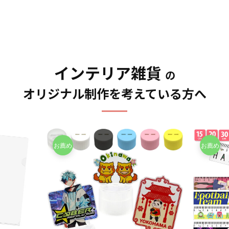
ご不明点がありましたらお
オリジナルグッズマーケッ
0.2mmのPPを材料に使用し
殺虫剤などの揮発性のもの
カラーとなっているツート
気軽にご相談ください。
トの「オリジナルマグカッ
た一番スタンダードな形の
と接触させますと、色落
ンマグカップなど様々なマ
プ」は、食品衛生法による
クリアファイルです。 高品
ち、変色する恐れがありま
グカップの作成が可能で
厚生省告示大370号に適合し
質のオフセット印刷で、写
す。 ・直射日光の当たる場
す。 お客様のアイディアや
ておりますので、一般的な
真やイラストも鮮やかな発
所に長時間置きますと変色
ニーズに合わせたオリジナ
食器として安心してご使用
色で仕上がります。超音波
する恐れがあります。 ・漂
ルマグカップを製作いたし
いただけます。もちろん電
圧着なので溶着部分にも印
インテリア雑貨
白剤に長時間つけておきま
ます。短納期、小ロットで
の
子レンジも問題なくご使用
刷でき、溶着部分も含めた
すと変色、色落ちする恐れ
の対応も可能でございます
いただけます。長期に渡り
全面印刷が可能です。イラ
があります ・高温のオーブ
オリジナル制作を考えている方へ
ので、ご相談ください。 お
安心してご使用いただける
ストやロゴを大きく印刷し
ンに入れますとマグカップ
客様はデザインをご入稿い
商品です。 さらに、すべて
てエンドユーザーにアピー
の側面が変色する恐れがあ
ただくだけでオリジナル商
国内工場での印刷ですので
ルすることが出来ます。 オ
ります。
品として販売していただく
安心のクオリティで、自信
リジナル クリアファイルは
ことが可能です。 ご使用上
を持ってお届けできる商品
様々なシーンで活躍しま
の注意事項 ・金属タワシ、
です。取扱いバリエーショ
す！例えば、会社・店舗情
ミガキ粉などの硬いもので
ンは、定番のホワイトカラ
報やメイン商材を印刷する
こすりますと、マグカップ
ーですとＳ・Ｍ・Ｌと3種類
ことで、優秀な販促ツール
の表面に傷がつく恐れがあ
のサイズのご用意がござい
となります。キャラクター
ります。 ・ベンジン、シン
まして、その他、持ち手と
グッズやノベルティ、企
ナー、ガラスクリーナー、
内部に色が付いてツートン
業・観光地PR、アーティス
殺虫剤などの揮発性のもの
カラーとなっているツート
トグッズはもちろん、学
と接触させますと、色落
ンマグカップなど様々なマ
校・病院・クラブチームな