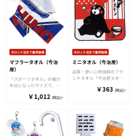
手触りもよく安心してお使
で“推しのアクリルスタンド
いいただけます。 また、目
専用ステージ”が完成！
様々
盛り部分に斜面がついた書
なシーンで推し活がもっと
きやすい仕様ですので、実
楽しくなる
アイテムです。
用性としてもお勧めできま
独自設計のボトルキャップ
す。
学校の記念品
としても
部分
（
特許出願中
）は多く
大変喜ばれるノベルティア
のペットボトルにしっかり
イテムとなっております。
フィットし、選べる6色のカ
大ロット注文で最安価格
大ロット注文で最安価格
販売に必要な資材も取り揃
ラーラインナップで作品世
マフラータオル（今治
ミニタオル（今治産）
えておりますので、お客様
界に合わせた表現が可能。
産）
にはデザインを入稿してい
アクスタ部分はダイカット
品質・使い心地抜群のブラ
ただくだけでオリジナル商
加工に対応しており、キャ
ンドタオル「今治産タオ
「スポーツタオル」の幅が
品として販売していただく
ラクター・ロゴ・シンボル
ル」です。コンパクトサイ
半分になったサイズで、首
ことができます。 短納期・
￥363
など自由な形状で制作でき
(税込)~
ズでリーズナブルな価格で
に巻きやすい幅になりま
小ロットでの対応も可能で
ます。場所を取らないミニ
￥1,012
作れ、使い勝手がとても良
(税込)~
す。スポーツ観戦やフェス
すのでご不明点がありまし
サイズながら、飾り映えす
いタオルです。普段から持
グッズとしても大人気のサ
たらお気軽にご相談くださ
る高さ・奥行きが生まれ、
ち歩けるサイズのタオルで
イズです。仕様用途も幅広
い。
撮影・持ち歩き・ディスプ
す。生地は国内製造差され
く、市場ニーズも高いタオ
レイをワンランクUP！
すべ
た今治産のタオルで、生
ルになります。生地は国内
て国内生産のメイド・イ
地・印刷・縫製すべて国内
製造差された今治産のタオ
ン・ジャパン製品です
！販
で製造致します。※印刷後