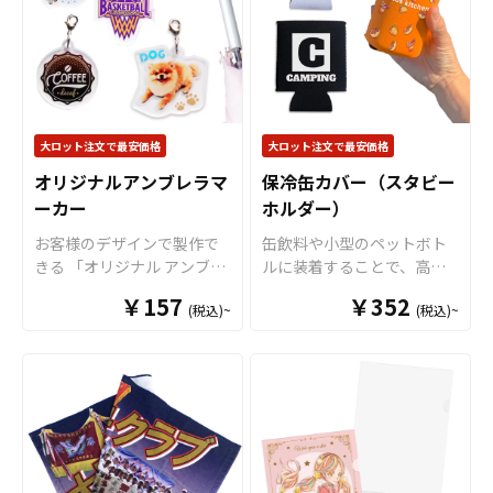
ルで、生地・印刷・縫製す
売に必要な資材も取り揃え
に縁処理を行いますが、特
べて国内で製造致します。
ておりますので、お客様に
にご指定がない場合、表の
※印刷後に縁処理を行いま
はデザインを入稿していた
印刷カラーに合わせて縫製
すが、特にご指定がない場
だくだけでオリジナル商品
致します。 短納期・小ロッ
合、表の印刷カラーに合わ
として販売していただくこ
トでの対応も可能ですので
せて縫製致します。 短納
とができます。オリジナル
ご不明点がありましたら、
期・小ロットでの対応も可
大ロット注文で最安価格
大ロット注文で最安価格
グッズの制作やOEMをご検
個人のお客様から企業・業
能ですのでご不明点があり
討中の業者様もお気軽にご
オリジナルアンブレラマ
保冷缶カバー（スタビー
者のかた問わずお気軽にご
ましたらお気軽にご相談く
相談ください。 推し活シー
ーカー
相談ください。
ホルダー）
ださい。
ンと親和性が高く、SNSへ
お客様のデザインで製作で
缶飲料や小型のペットボト
の投稿もされやすいアイテ
きる 「オリジナル アンブレ
ルに装着することで、高い
ムですので、
アニメやゲー
ラマーカー」。 傘の取り違
保温保冷効果を発揮する保
ム、アーティストのライブ
￥157
￥352
(税込)~
(税込)~
えや盗難リスクを軽減する
冷缶カバー（スタビーホル
グッズ、スポーツチーム応
ためのアイテムです。 アン
ダー）をOEM製作できま
援グッズなどのファングッ
ブレラマーカーのアクリル
す。使わない時は折り畳ん
ズや企業ノベルティ
など、
部分はダイカットで製作す
で持ち運べるので、携帯性
幅広い用途に対応可能なお
ることができるのでブラン
に優れています。オールシ
すすめ商品です。
ドイメージやキャラクター
ーズンはもちろん、さまざ
などに合わせて、自由な形
まなシーンで活躍するアイ
状でデザインすることが可
テムです。本体のカラーは