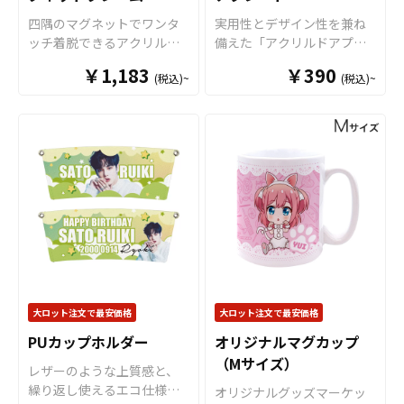
な販促ツールとなります。
が可能です。 短納期・小ロ
四隅のマグネットでワンタ
実用性とデザイン性を兼ね
キャラクターグッズやノベ
ットでの対応も可能ですの
ッチ着脱できるアクリルマ
備えた「アクリルドアプレ
ルティ、企業・観光地PR、
でご不明点がありましたら
グネットフレームです。お
ート」をオリジナルで制作
アーティストグッズはもち
お気軽にご相談ください。
￥1,183
￥390
(税込)~
(税込)~
好きな写真やイラストを簡
いたします。 アクリルドア
ろん、学校・病院・クラブ
単に入れ替えできます。透
プレートは、オフィス・ホ
チームなどの公式グッズと
過性の高いクリアのアクリ
テル・施設・ご家庭など幅
してもご利用頂けます。 販
ル素材に、高品質のUVイン
広いシーンで活躍する、ド
売に必要な資材も取り揃え
クジェットフルカラー印刷
アノブに掛けて使うコミュ
ておりますので、お客様に
で、オリジナルのアクリル
ニケーションツールです。
はデザインをご入稿いただ
マグネットフレームがお作
多様な形状のドアノブに対
くだけで自社商品として販
りいただけます。サイズは
応し、使用シーンを選ばな
売していただくことができ
チェキ・トレカに対応でき
い高い実用性が特長。高品
ます。国内生産で小ロット
る「小サイズ」とL判写真や
質アクリル素材を採用して
からの制作も承っておりま
ポストカードに対応できる
いますので、美しい透明感
すので、お気軽にご相談く
「大サイズ」の２サイズを
と耐久性を両立していま
ださい。
ご用意。フォトフレームと
す。 ダイカット加工により
大ロット注文で最安価格
大ロット注文で最安価格
してはもちろん、トレカな
自由な形状での制作が可能
PUカップホルダー
オリジナルマグカップ
どのカードホルダーや、企
なほか、両面フルカラー印
（Mサイズ）
業様のサインフレーム、店
刷にも対応。案内表示や注
レザーのような上質感と、
舗のメニューといった備品
意喚起、ブランド表現ま
繰り返し使えるエコ仕様を
オリジナルグッズマーケッ
など、様々な用途にご活用
で、目的に合わせたデザイ