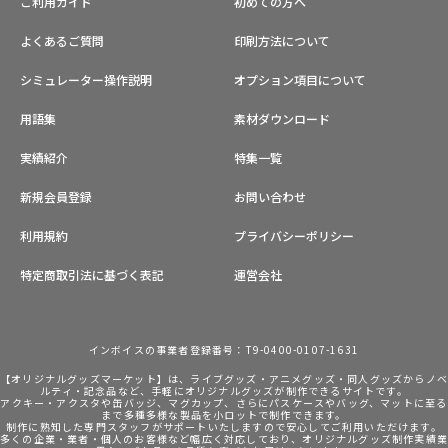
ご利用ガイド
初めての方へ
よくあるご質問
印刷方法について
シミュレーター操作説明
オプション項目について
用語集
素材ダウンロード
実績紹介
特集一覧
新規会員登録
お問い合わせ
利用規約
プライバシーポリシー
特定商取引法に基づく表記
運営会社
インボイスの事業者登録番号：T9-0400-0107-1631
【オリジナルグッズマーケット】は、ライブグッズ・アニメグッズ・同人グッズからノ
ルティ・記念品など、手軽にオリジナルグッズが制作できるサイトです。
アクキー・アクスタや缶バッジ、マグカップ、さらにパスケースやバッグ、マットに至る
まで多種多様な製品を小ロットで制作できます。
制作に熟知した専門スタッフがサポートいたしますので安心してご利用いただけます。
多くの企業・業者・個人のお客様など幅広く対応しており、オリジナルグッズ制作実績