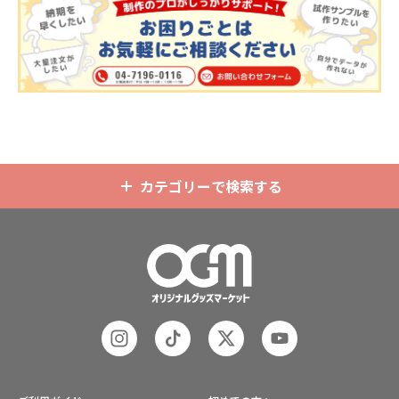
ホルダーはデザイン次第でどんなシ
で、お客様のイメージやデザインに
ーンでもマッチします。ヘッダー部
合わせてお選びいただけます。 国内
分はダイカットでデザインにあわせ
の自社工場にて印刷いたしますの
た自由な形状で制作することができ
で、短納期・小ロットでの対応が可
ます。また長さ調整と安全機能が付
能です。グッズ制作の専門スタッフ
いたネックストラップが標準で付属
がしっかりサポートいたしますの
します。オプションでチャームを追
で、ご不明点がありましたらお気軽
加したり、ストラップをキーホルダ
にご相談ください。
ーに変更することも可能です。 アニ
メ、エンタメ、スポーツ、官公庁、
またコミケなどの同人グッズ販売な
カテゴリーで検索する
ど様々な業界に人気です。 短納期・
小ロットでの対応も可能ですのでご
不明点がありましたら、個人のお客
様から企業・業者のかた問わずお気
軽にご相談ください。