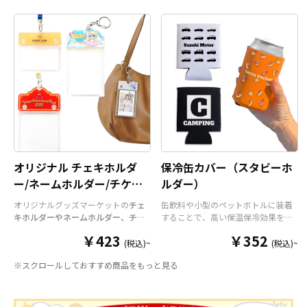
オリジナル チェキホルダ
保冷缶カバー（スタビーホ
ー/ネームホルダー/チケッ
ルダー）
トホルダー
オリジナルグッズマーケットの
チェ
缶飲料や小型のペットボトルに装着
キホルダーやネームホルダー、チケ
することで、高い保温保冷効果を発
ットホルダー
はアクリル部分とホル
揮する保冷缶カバー（スタビーホル
￥423
￥352
ダーパーツを組み合わせた今まであ
ダー）をOEM製作できます。使わな
(税込)~
(税込)~
りそうでなかった
オリジナルグッズ
い時は折り畳んで持ち運べるので、
※スクロールしておすすめ商品をもっと見る
です。透明度が高く美しいアクリル
携帯性に優れています。オールシー
のヘッダーパーツと、
オリジナル
の
ズンはもちろん、さまざまなシーン
チケットホルダーやチェキホルダ
で活躍するアイテムです。本体のカ
ー、ネームホルダーでオリジナルの
ラーは全9色ご用意しておりますの