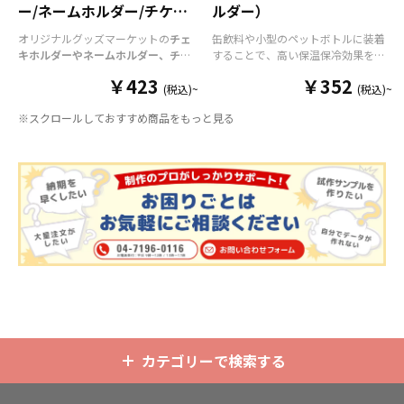
ー/ネームホルダー/チケッ
ルダー）
トホルダー
オリジナルグッズマーケットの
チェ
缶飲料や小型のペットボトルに装着
キホルダーやネームホルダー、チケ
することで、高い保温保冷効果を発
ットホルダー
はアクリル部分とホル
揮する保冷缶カバー（スタビーホル
￥423
￥352
ダーパーツを組み合わせた今まであ
ダー）をOEM製作できます。使わな
(税込)~
(税込)~
りそうでなかった
オリジナルグッズ
い時は折り畳んで持ち運べるので、
※スクロールしておすすめ商品をもっと見る
です。透明度が高く美しいアクリル
携帯性に優れています。オールシー
のヘッダーパーツと、
オリジナル
の
ズンはもちろん、さまざまなシーン
チケットホルダーやチェキホルダ
で活躍するアイテムです。本体のカ
ー、ネームホルダーでオリジナルの
ラーは全9色ご用意しておりますの
ホルダーはデザイン次第でどんなシ
で、お客様のイメージやデザインに
ーンでもマッチします。ヘッダー部
合わせてお選びいただけます。 国内
分はダイカットでデザインにあわせ
の自社工場にて印刷いたしますの
た自由な形状で制作することができ
で、短納期・小ロットでの対応が可
ます。また長さ調整と安全機能が付
能です。グッズ制作の専門スタッフ
いたネックストラップが標準で付属
がしっかりサポートいたしますの
します。オプションでチャームを追
で、ご不明点がありましたらお気軽
加したり、ストラップをキーホルダ
にご相談ください。
ーに変更することも可能です。 アニ
メ、エンタメ、スポーツ、官公庁、
またコミケなどの同人グッズ販売な
カテゴリーで検索する
ど様々な業界に人気です。 短納期・
小ロットでの対応も可能ですのでご
不明点がありましたら、個人のお客