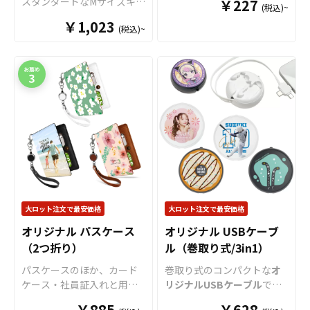
スタンダードなMサイズキャ
￥227
(税込)~
べる、水に強くて丈夫なラ
ンバストートバッグ。綿
￥1,023
バー素材のコインケースで
(税込)~
100％のしっかりとした生地
す。表と裏の両面にインク
で、日常のお買い物はもち
ジェット印刷でオリジナル
ろんマザーズバッグや通勤
デザインをプリントでき、
バッグ、コミケ・同人グッ
鮮やかで鮮明な仕上がりが
ズ配布のサブバッグとして
魅力です。デザインがない
も幅広く活躍します。複雑
部分はコインケース本体の
な形状や色数の多いデザイ
色がそのまま活かされ、カ
ンでも印刷単価が従来方式
スタマイズの幅が広がりま
に比べて比較的リーズナブ
す。このコインケースは
ルとなっていることも特徴
1951年に「世界で一番早く
です。企業やショップのノ
コインを取り出せる！」を
ベルティ、フェスやイベン
キャッチフレーズに誕生
ト、アニメグッズ等の販促
大ロット注文で最安価格
大ロット注文で最安価格
し、片手で握るだけで小銭
品等様々なシーンでご利用
が簡単に取り出せる便利さ
オリジナル パスケース
オリジナル USBケーブ
いただける人気のアイテム
と、コンパクトな形状で今
（2つ折り）
ル（巻取り式/3in1）
です。OEMなどの販売に必
もなお世界中で愛されてい
要な資材も取り揃えており
パスケースのほか、カード
巻取り式のコンパクトな
オ
ます。持ち運びに便利なボ
ますので、お客様にはデザ
ケース・社員証入れと用途
リジナルUSBケーブル
で
ールチェーン付きで、キー
インをご入稿いただくだけ
様々な高品質パスケースを
す。
ホルダーとしても活用可能
でオリジナル商品として販
￥885
￥628