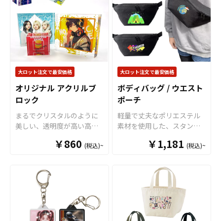
らの製作も承っております
産）」についてはこちらの
ト仕様ですので、社員証や
アアクリルを使用し、アク
ットでの対応も可能ですの
ので、
オリジナルグッズの
ページからご注文頂けま
IDカードといった「見せ
リルの裏側から印刷を施し
でご不明点がありましたら
制作やOEM
をご検討中の業
す。 ※一般的なメモなどを
る」カードと、ICカード乗
ますので、立体感のある美
お気軽にご相談ください。
者様もお気軽にご相談くだ
挟む「アクリルクリップ」
車券や電子マネーカードと
しい仕上がりとなります。
さい。
のご注文については「オリ
いった「隠す」カードを、
また、付属の360度回転する
ジナル アクリルクリップ 」
それぞれのポケットで使い
U字型ナスカンは、開閉カン
ページを是非ご覧くださ
分けることができます。
を倒すだけで、バッグの金
大ロット注文で最安価格
大ロット注文で最安価格
い。
※ICカード2枚を同時に使用
具やボトムスのベルトルー
オリジナル アクリルブ
ボディバッグ / ウエスト
する場合は セパレーター が
プなどにもサッと簡単に取
ロック
ポーチ
別途必要です。 ネックスト
り付けが可能です。パスケ
ラップには「リール」が付
ースや定期入れとしてはも
まるでクリスタルのように
軽量で丈夫なポリエステル
いていますので、サッと引
ちろん、キャッシュレス決
美しい、透明度が高い高品
素材を使用した、スタンダ
っ張るだけで伸縮し、改札
済に使う電子マネーカード
質クリアアクリルを採用し
ードな形状のオリジナルボ
や入退室の時に大変便利で
￥860
やID、社員証、免許証など
￥1,181
(税込)~
(税込)~
たオリジナル アクリルブロ
ディバッグ（ウエストポー
す。 カラーはブラック・ブ
の携帯にも活躍するアイテ
ックです。キューブタイプ
チ）です。メインポケット
ラウン・オフホワイトの3色
ムです。販売に必要な資材
とブロックタイプの2タイプ
はダブルファスナー使用で
をご用意しておりますの
も取り揃えておりますの
をご用意しております。ガ
大きく口が開きますので必
で、デザインやキャラクタ
で、お客様にはデザインを
ラスを超える透過率と頑丈
要なものをサッと取り出せ
ー、ターゲットなどに合わ
入稿していただくだけでオ
性を備えたアクリルにオリ
ます。ストラップの長さを
せてお選びいただけます。
リジナル商品として販売し
ジナルデザインをプリント
アジャスターで調整できる
販売に必要な資材も取り揃
ていただくことができま
することで、高級感＆存在
ので、男性・女性問わずお