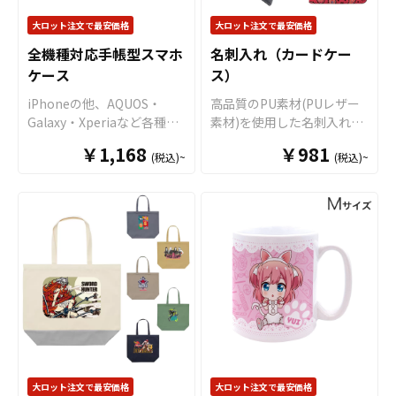
と耐久性を両立していま
優れたステンレスを採用。
す。 ダイカット加工により
厚さわずか約9.5mmの薄型
大ロット注文で最安価格
大ロット注文で最安価格
自由な形状での制作が可能
設計ながら、一般的な厚み
全機種対応手帳型スマホ
名刺入れ（カードケー
なほか、両面フルカラー印
の名刺であれば15枚から20
ケース
ス）
刷にも対応。案内表示や注
枚程度を収納できます（※
意喚起、ブランド表現ま
収納枚数は名刺の厚みによ
iPhoneの他、AQUOS・
高品質のPU素材(PUレザー
で、目的に合わせたデザイ
り異なります）。 販売に必
Galaxy・Xperiaなど各種
素材)を使用した名刺入れ
ンを美しく表現できます。
要な資材も取り揃えており
Android機種にも対応した手
は、ご用意いただいたのデ
国内生産で小ロットからの
￥1,168
ますので、お客様にはデザ
￥981
(税込)~
(税込)~
帳型のスマホケースを、お
ータを印刷することで、オ
製作も承っておりますの
インをご入稿いただくだけ
客様がお持ちのオリジナル
リジナルの名刺入れが製作
で、オリジナルグッズの制
でオリジナル商品として販
のデザインにて製作いたし
できます。ご自身のオリジ
作やOEMをご検討中の業者
売していただくことができ
ます。機種ごとの専用ケー
ナルデザインで製作した名
様もお気軽にご相談くださ
ます。 個人のお客様から企
スではなく、多様な機種に
刺入れは、当社自慢の高品
い。
業・業者のかた問わずお気
対応が可能なマルチタイプ
質のプリント技術を駆使
軽にご相談ください。
のスマホケースとなってお
し、色合いや細部の再現性
りますので、多くのお客様
など美しい仕上がりを実現
をターゲットとすることが
します。 最大約60枚の名刺
でき、オリジナルグッズと
やカードを収納可能な名刺
して展開がしやすいのが特
入れのメインポケットは、
長です。販売に必要な資材
機能性も優れており、使用
も取り揃えておりますの
感がとてもよいです。 販売
大ロット注文で最安価格
大ロット注文で最安価格