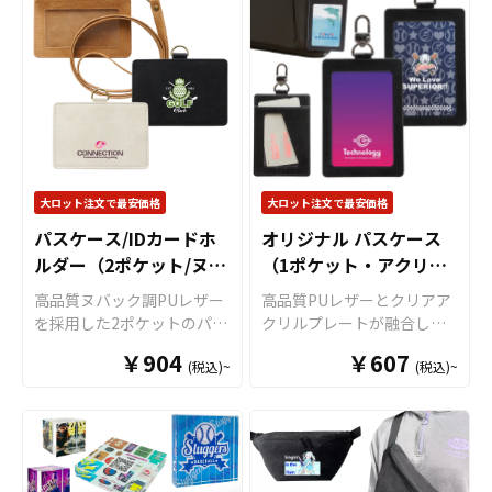
利です。押二重カンはリン
に合わせて選べます。
ヤホンなどの小物収納にも
ットプリントによるフルカ
グにしっかりとカギなどを
便利な実用アイテムです。
ラー印刷を採用し、繊細な
固定することができますの
高級感のあるPUレザー素材
デザインも鮮やかに再現。
で、紛失の心配が少なくな
を使用しており、フルカラ
さらに、極薄のPETフィル
ります。こちらもお好みや
ー印刷でオリジナルデザイ
ムで印刷面を保護すること
用途に合わせて選ぶことが
ンを鮮やかに表現できま
で、インクの質感が残ら
できます。 さらに、このモ
す。 使いやすさとデザイン
ず、光沢が美しい高級感の
ーテルキーホルダーは表裏
性を両立した定番グッズの
ある仕上がりになります！
両面へのプリントにも対応
ため、キャラクターグッズ
販売に必要な資材も豊富に
大ロット注文で最安価格
大ロット注文で最安価格
可能です。表にはキャラク
やライブグッズ、企業ノベ
取り揃えているため、お客
ターや人物、裏には作品ロ
パスケース/IDカードホ
オリジナル パスケース
ルティなど幅広い用途で展
様はデザインを入稿するだ
ゴや名前をプリントするな
開可能。コンパクトサイズ
ルダー（2ポケット/ヌバ
（1ポケット・アクリル
けで、オリジナル商品とし
どデザインの幅が広く、個
で配布や販売もしやすく、
ック調）
て展開できます。オリジナ
プレート仕様）
高品質ヌバック調PUレザー
高品質PUレザーとクリアア
性的なオリジナルグッズを
物販商品としても人気のア
ルグッズの制作やOEMをご
を採用した2ポケットのパス
クリルプレートが融合し
作ることができます。 販売
イテムです。 販売に必要な
検討中の業者様もお気軽に
ケース（IDカードホルダ
た、高級感のある
オリジナ
に必要な資材も取り揃えて
資材も取り揃えております
￥904
ご相談ください。 ※短納
￥607
(税込)~
(税込)~
ー）に、リール式のネック
ル パスケース
です。ポケッ
おりますので、お客様には
ので、お客様にはデザイン
期・小ロットから制作可能
ストラップを標準装備し
トはシンプルな1ポケット仕
デザインを入稿していただ
をご入稿いただくだけでオ
な「国内生産仕様」のアク
て、お客様がお持ちのオリ
様で、個人情報を守る特殊
くだけでオリジナル商品と
リジナル商品として販売し
リルヘアクリップ「オリジ
ジナルのデザインにて制作
形状のクリアポケットを採
して販売していただくこと
ていただくことができま
ナル アクリルヘアクリップ/
いたします。 クリアポケッ
用しております。プレート
ができます。お気軽にご相
す。国内生産で小ロットか
前髪クリップ（国内生
トと汎用ポケットの2ポケッ
部分には透明度の高いクリ
談ください。 短納期・小ロ