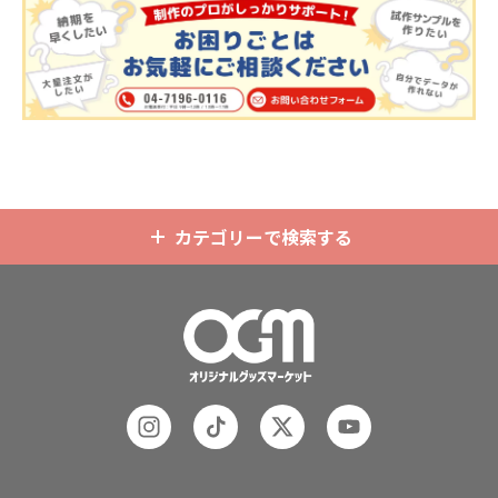
ホルダーはデザイン次第でどんなシ
で、お客様のイメージやデザインに
ーンでもマッチします。ヘッダー部
合わせてお選びいただけます。 国内
分はダイカットでデザインにあわせ
の自社工場にて印刷いたしますの
た自由な形状で制作することができ
で、短納期・小ロットでの対応が可
ます。また長さ調整と安全機能が付
能です。グッズ制作の専門スタッフ
いたネックストラップが標準で付属
がしっかりサポートいたしますの
します。オプションでチャームを追
で、ご不明点がありましたらお気軽
加したり、ストラップをキーホルダ
にご相談ください。
ーに変更することも可能です。 アニ
メ、エンタメ、スポーツ、官公庁、
またコミケなどの同人グッズ販売な
カテゴリーで検索する
ど様々な業界に人気です。 短納期・
小ロットでの対応も可能ですのでご
不明点がありましたら、個人のお客
様から企業・業者のかた問わずお気
軽にご相談ください。