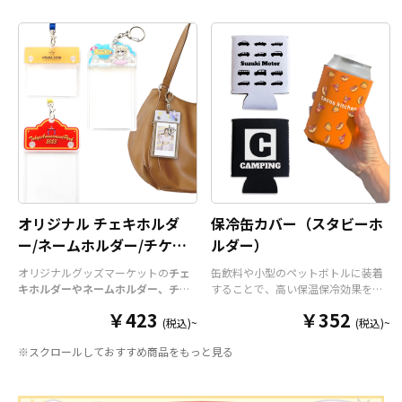
オリジナル チェキホルダ
保冷缶カバー（スタビーホ
ー/ネームホルダー/チケッ
ルダー）
トホルダー
オリジナルグッズマーケットの
チェ
缶飲料や小型のペットボトルに装着
キホルダーやネームホルダー、チケ
することで、高い保温保冷効果を発
ットホルダー
はアクリル部分とホル
揮する保冷缶カバー（スタビーホル
￥423
￥352
ダーパーツを組み合わせた今まであ
ダー）をOEM製作できます。使わな
(税込)~
(税込)~
りそうでなかった
オリジナルグッズ
い時は折り畳んで持ち運べるので、
※スクロールしておすすめ商品をもっと見る
です。透明度が高く美しいアクリル
携帯性に優れています。オールシー
のヘッダーパーツと、
オリジナル
の
ズンはもちろん、さまざまなシーン
チケットホルダーやチェキホルダ
で活躍するアイテムです。本体のカ
ー、ネームホルダーでオリジナルの
ラーは全9色ご用意しておりますの