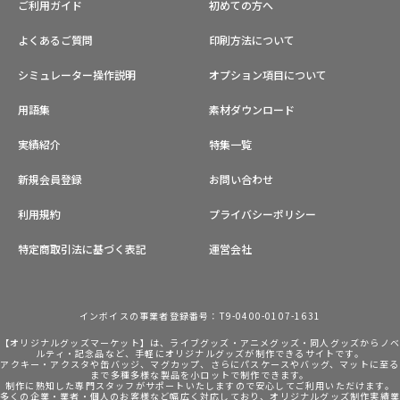
ご利用ガイド
初めての方へ
よくあるご質問
印刷方法について
シミュレーター操作説明
オプション項目について
用語集
素材ダウンロード
実績紹介
特集一覧
新規会員登録
お問い合わせ
利用規約
プライバシーポリシー
特定商取引法に基づく表記
運営会社
インボイスの事業者登録番号：T9-0400-0107-1631
【オリジナルグッズマーケット】は、ライブグッズ・アニメグッズ・同人グッズからノ
ルティ・記念品など、手軽にオリジナルグッズが制作できるサイトです。
アクキー・アクスタや缶バッジ、マグカップ、さらにパスケースやバッグ、マットに至る
まで多種多様な製品を小ロットで制作できます。
制作に熟知した専門スタッフがサポートいたしますので安心してご利用いただけます。
多くの企業・業者・個人のお客様など幅広く対応しており、オリジナルグッズ制作実績