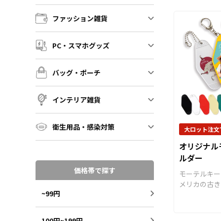
グや通勤バッ
グッズ配布の
ファッション雑貨
も幅広く活躍
状や色数の多
刷単価が従来
PC・スマホグッズ
的リーズナブ
とも特徴です
バッグ・ポーチ
のノベルティ
ト、アニメグ
様々なシーン
インテリア雑貨
る人気のアイ
などの販売に
衛生用品・感染対策
揃えておりま
大ロット注文
はデザインを
オリジナル
けでオリジナ
ルダー
していただく
トートバッグ
価格帯で探す
モーテルキー
メ、スポーツ
メリカの古き
ミケなどの同
~99円
ームタグをイ
様々な業界に
テージ感のあ
生産で短納期
す。レトロで
100円~199円
製作も承って