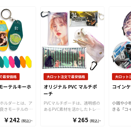
グ、コミケ・同人
生から社
鮮やかで鮮明な仕上がりが魅力
サブバッグとして
をターゲ
です。デザインがない部分はコ
します。複雑な形
ますので
インケース本体の色がそのまま
いデザインでも印
して展開
活かされ、カスタマイズの幅が
方式に比べて比較
す。販売
広がります。このコインケース
ルとなっているこ
えており
は1951年に「世界で一番早く
。企業やショップ
デザイン
コインを取り出せる！」をキャ
、フェスやイベン
でオリジ
ッチフレーズに誕生し、片手で
ッズ等の販促品等
ていただ
握るだけで小銭が簡単に取り出
でご利用いただけ
パスケー
せる便利さと、コンパクトな形
テムです。OEM
メ、スポ
状で今もなお世界中で愛されて
必要な資材も取り
ッズなど
います。持ち運びに便利なボー
すので、お客様に
す。 国
で最安価格
大ロット注文で最安価格
大ロット
ルチェーン付きで、キーホルダ
ご入稿いただくだ
ットから
ーとしても活用可能です。
モーテルキーホ
オリジナル PVC マルチポ
コインケ
ル商品として販売
すので、
ーチ
ことができます。
い。
はアニメ、エンタ
ホルダーとは、ア
PVCマルチポーチは、透明感の
小銭や小
、官公庁、またコ
良きモーテルのル
あるPVC素材を活かしたトレン
きる「コ
人グッズ販売など
メージしたヴィン
ドアイテムで、機能性とデザイ
ー製）」
￥242
￥265
人気です。 国内
(税込)~
(税込)~
るキーホルダーで
ン性を兼ね備えています。 本
デザイン
、小ロットからの
懐かしい雰囲気を
体のボタンを外すと四方に大き
コンパク
おりますので、個