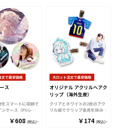
会人まで幅広いお客様
で、これ一つで様々な機器に対
ットとすることができ
応することが可能です。ケーブ
、オリジナルグッズと
ル巻取り式ですので嵩張らず、
がしやすいのが特長で
コンパクトなサイズで持ち運び
に必要な資材も取り揃
が苦になりません。丸形で可愛
ますので、お客様には
らしいデザインですので、エン
をご入稿いただくだけ
ドユーザー様への訴求力も高い
ナル商品として販売し
アイテムとなっております。ま
くことができます。
たイベントや社にノベルティと
スはアニメ、エンタ
しても喜ばれる
オリジナルグッ
ーツ、官公庁、同人グ
ズ
となっておりおすすめです。
様々な業界に人気で
短納期・小ロットでの対応も可
内生産で短納期、小ロ
能ですのでご不明点がありまし
注文で最安価格
大ロット注文で最安価格
の製作も承っておりま
たらお気軽にご相談ください。
ース
オリジナル アクリルヘアク
お気軽にご相談くださ
リップ（海外生産）
物をスマートに収納で
クリアとホワイトの2枚のアク
インケース（PUレザ
リル板でクリップ金具を挟み込
をお客様のオリジナル
んだ、立体的で美しい「オリジ
￥608
￥174
(税込)~
(税込)~
で制作いたします。
ナル アクリルヘアクリップ」
トで持ち運びやすい
を、お客様のオリジナルデザイ