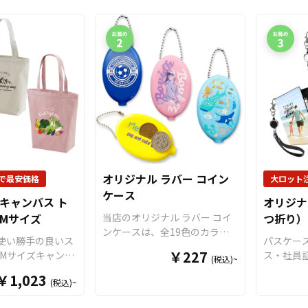
オリジナル ラバー コイン
で最安価格
大ロット
ケース
キャンバス ト
オリジナ
 Mサイズ
当店のオリジナル ラバー コイ
つ折り）
ンケースは、全19色のカラー
の使い勝手の良いス
パスケー
バリエーションから選べる、水
￥227
Mサイズキャンバ
ス・社員
(税込)~
に強くて丈夫なラバー素材のコ
グ。綿100％のし
品質パス
インケースです。表と裏の両面
￥1,023
(税込)~
生地で、日常のお
ちのオリ
にインクジェット印刷でオリジ
ろんマザーズバッ
製作いた
ナルデザインをプリントでき、