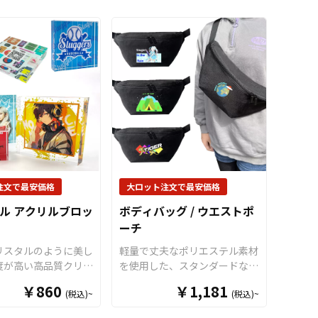
ンケースは、小銭はも
ンで制作いたします。
UVイン
鍵やアクセサリー、イ
クジェットプリントによるフル
どの小物収納にも便利
カラー印刷を採用し、繊細なデ
イテムです。高級感の
ザインも鮮やかに再現。さら
レザー素材を使用して
に、極薄のPETフィルムで印刷
ルカラー印刷でオリジ
面を保護することで、インクの
インを鮮やかに表現で
質感が残らず、光沢が美しい高
 使いやすさとデザイ
級感のある仕上がりになりま
立した定番グッズのた
す！ 販売に必要な資材も豊富
ラクターグッズやライ
に取り揃えているため、お客様
、企業ノベルティなど
はデザインを入稿するだけで、
途で展開可能。コンパ
オリジナル商品として展開でき
ズで配布や販売もしや
ます。オリジナルグッズの制作
注文で最安価格
大ロット注文で最安価格
販商品としても人気の
やOEMをご検討中の業者様も
ル アクリルブロッ
ボディバッグ / ウエストポ
です。 販売に必要な
お気軽にご相談ください。 ※
ーチ
り揃えておりますの
短納期・小ロットから制作可能
様にはデザインをご入
な「国内生産仕様」のアクリル
リスタルのように美し
軽量で丈夫なポリエステル素材
くだけでオリジナル商
ヘアクリップ「オリジナル ア
度が高い高品質クリア
を使用した、スタンダードな形
販売していただくこと
クリルヘアクリップ/前髪クリ
を採用したオリジナル
状のオリジナルボディバッグ
￥860
￥1,181
す。国内生産で小ロッ
ップ（国内生産）」については
(税込)~
(税込)~
ブロックです。キュー
（ウエストポーチ）です。メイ
製作も承っております
こちらのページからご注文頂け
とブロックタイプの2
ンポケットはダブルファスナー