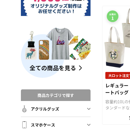
全ての商品を見る
大ロット注文
レギュラー 
ートバッグ
商品カテゴリで探す
容量約10L
タンダードな
アクリルグッズ
ストートバッ
っかりとした
スマホケース
買い物はもち