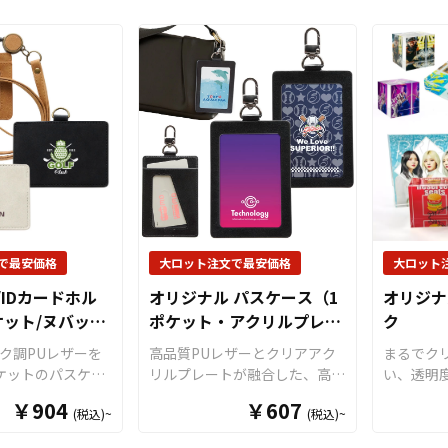
は、アメリカンカ
く開く設計で、さまざまなアイ
PUコイ
ら企業・業者のか
味がある方だけに
テムを整理するのに便利です。
ちろん、
軽にご相談くださ
のお客様に響く魅
中身の出し入れが簡単なだけで
ヤホンな
ます。 またモー
なく、耐久性に優れたPVC素材
な実用ア
ダーには全10色
は水に強く、壊れにくいため
あるPU
エーションをご用
、お手入れもしやすいのが特徴
おり、フ
す。鮮やかなカラ
です。UVインクジェットプリ
ナルデザ
いたトーンまで、
ントを採用しており、 透け感
きます。
がありますので、
を楽しむ部分と白版で鮮明に見
ン性を両
ンに合わせてお選
せる部分を組み合わせたデザイ
め、キャ
 キーホルダー部
ンが可能です。 クリア素材を
ブグッズ
ルチェーン」「ナ
活かし、中身をあえて見せるデ
幅広い用
二重カン」の3種
ザインもおすすめです。S、
クトサイ
で最安価格
大ロット注文で最安価格
大ロット
ボールチェーンは
M、Lの3サイズ展開で、Sサイ
すく、物
IDカードホル
オリジナル パスケース（1
オリジナ
単で使い勝手が良
ズにはナスカンキーホルダー、
アイテム
ケット/ヌバック
ポケット・アクリルプレー
ク
はキーホルダーを
Mサイズにはカラビナが付属
資材も取
ト仕様）
トループに取り付
し、 Lサイズはシンプルな仕様
で、お客
ク調PUレザーを
高品質PUレザーとクリアアク
まるでク
です。押二重カン
となっており、お好みの用途に
稿いただ
ケットのパスケー
リルプレートが融合した、高級
い、透明
っかりとカギなど
合わせて選べます。
品として
ドホルダー）に、リ
感のある
オリジナル パスケー
アクリル
￥904
￥607
とができますの
ができま
(税込)~
(税込)~
クストラップを標
ス
です。ポケットはシンプルな
アクリル
配が少なくなりま
トからの
お客様がお持ちの
1ポケット仕様で、個人情報を
ブタイプ