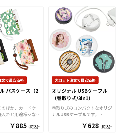
注文で最安価格
大ロット注文で最安価格
ル パスケース（2
オリジナル USBケーブル
（巻取り式/3in1）
スのほか、カードケー
巻取り式のコンパクトな
オリジ
証入れと用途様々な高
ナルUSBケーブル
です。
ケースをお客様がお持
Lightning/MicroUSB/Type-C
￥885
￥628
(税込)~
(税込)~
ジナルのデザインにて
の3つのコネクタを備えた
します。男女問わず学
「3in1」
USBケーブル
ですの