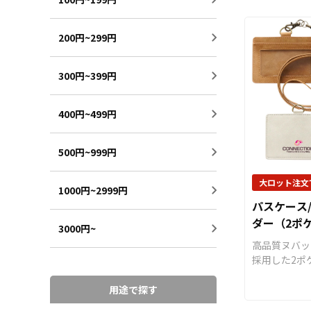
持つデザイン
人のお客様か
ルチャーに興
た問わずお気
限らず、多く
200円~299円
い。
力を持ってい
テルキーホル
300円~399円
のカラーバリ
意しておりま
ーから落ち着
400円~499円
幅広い選択肢
用途やデザイ
500円~999円
びください。
分には「ボー
スカン」「押
大ロット注文
1000円~2999円
類をご用意。
パスケース/
取り外しも簡
ダー（2ポ
く、ナスカン
3000円~
調）
バッグやベル
高品質ヌバッ
けるのに便利
採用した2ポ
はリングにし
ス（IDカー
を固定するこ
ール式のネッ
用途で探す
で、紛失の心
準装備して、