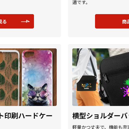
。
適です。
見る
商
ット印刷ハードケー
横型ショルダーバ
軽量かつ丈夫で、機能も充