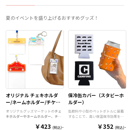
夏のイベントを盛り上げるおすすめグッズ！
オリジナル チェキホルダ
保冷缶カバー（スタビーホ
ー/ネームホルダー/チケッ
ルダー）
トホルダー
オリジナルグッズマーケットの
チェ
缶飲料や小型のペットボトルに装着
キホルダーやネームホルダー、チケ
することで、高い保温保冷効果を発
ットホルダー
はアクリル部分とホル
揮する保冷缶カバー（スタビーホル
￥423
￥352
ダーパーツを組み合わせた今まであ
ダー）をOEM製作できます。使わな
(税込)~
(税込)~