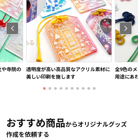
Previo
us
社や寺院の
透明度が高い高品質なアクリル素材に
全9色の
美しい印刷を施します
用途にあ
おすすめ商品
からオリジナルグッズ
作成を依頼する