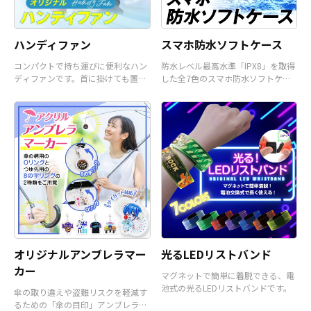
ハンディファン
スマホ防水ソフトケース
コンパクトで持ち運びに便利なハン
防水レベル最高水準「IPX8」を取得
ディファンです。首に掛けても置い
した全7色のスマホ防水ソフトケー
て使うことも可能です。
スです。
オリジナルアンブレラマー
光るLEDリストバンド
カー
マグネットで簡単に着脱できる、電
池式の光るLEDリストバンドです。
傘の取り違えや盗難リスクを軽減す
るための「傘の目印」アンブレラマ