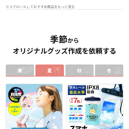
りそうでなかった
オリジナルグッズ
い時は折り畳んで持ち運べるので、
※スクロールしておすすめ商品をもっと見る
です。透明度が高く美しいアクリル
携帯性に優れています。オールシー
のヘッダーパーツと、
オリジナル
の
ズンはもちろん、さまざまなシーン
チケットホルダーやチェキホルダ
で活躍するアイテムです。本体のカ
ー、ネームホルダーでオリジナルの
ラーは全9色ご用意しておりますの
ホルダーはデザイン次第でどんなシ
で、お客様のイメージやデザインに
ーンでもマッチします。ヘッダー部
合わせてお選びいただけます。 国内
季節
分はダイカットでデザインにあわせ
の自社工場にて印刷いたしますの
から
た自由な形状で制作することができ
で、短納期・小ロットでの対応が可
オリジナルグッズ作成を依頼する
ます。また長さ調整と安全機能が付
能です。グッズ制作の専門スタッフ
いたネックストラップが標準で付属
がしっかりサポートいたしますの
します。オプションでチャームを追
で、ご不明点がありましたらお気軽
加したり、ストラップをキーホルダ
にご相談ください。
ーに変更することも可能です。 アニ
春
夏
秋
冬
メ、エンタメ、スポーツ、官公庁、
またコミケなどの同人グッズ販売な
ど様々な業界に人気です。 短納期・
小ロットでの対応も可能ですのでご
不明点がありましたら、個人のお客
様から企業・業者のかた問わずお気
軽にご相談ください。