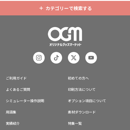
またコミケなどの同人グッズ販売な
カテゴリーで検索する
ど様々な業界に人気です。 短納期・
小ロットでの対応も可能ですのでご
不明点がありましたら、個人のお客
様から企業・業者のかた問わずお気
軽にご相談ください。
ご利用ガイド
初めての方へ
よくあるご質問
印刷方法について
シミュレーター操作説明
オプション項目について
用語集
素材ダウンロード
実績紹介
特集一覧