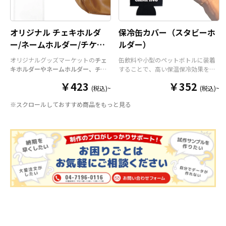
オリジナル チェキホルダ
保冷缶カバー（スタビーホ
ー/ネームホルダー/チケッ
ルダー）
トホルダー
オリジナルグッズマーケットの
チェ
缶飲料や小型のペットボトルに装着
キホルダーやネームホルダー、チケ
することで、高い保温保冷効果を発
ットホルダー
はアクリル部分とホル
揮する保冷缶カバー（スタビーホル
￥423
￥352
ダーパーツを組み合わせた今まであ
ダー）をOEM製作できます。使わな
(税込)~
(税込)~
りそうでなかった
オリジナルグッズ
い時は折り畳んで持ち運べるので、
※スクロールしておすすめ商品をもっと見る
です。透明度が高く美しいアクリル
携帯性に優れています。オールシー
のヘッダーパーツと、
オリジナル
の
ズンはもちろん、さまざまなシーン
チケットホルダーやチェキホルダ
で活躍するアイテムです。本体のカ
ー、ネームホルダーでオリジナルの
ラーは全9色ご用意しておりますの
ホルダーはデザイン次第でどんなシ
で、お客様のイメージやデザインに
ーンでもマッチします。ヘッダー部
合わせてお選びいただけます。 国内
分はダイカットでデザインにあわせ
の自社工場にて印刷いたしますの
た自由な形状で制作することができ
で、短納期・小ロットでの対応が可
ます。また長さ調整と安全機能が付
能です。グッズ制作の専門スタッフ
いたネックストラップが標準で付属
がしっかりサポートいたしますの
します。オプションでチャームを追
で、ご不明点がありましたらお気軽
加したり、ストラップをキーホルダ
にご相談ください。
ーに変更することも可能です。 アニ
メ、エンタメ、スポーツ、官公庁、