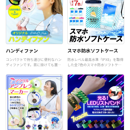
様から企業・業者のかた問わずお気
軽にご相談ください。
ハンディファン
スマホ防水ソフトケース
コンパクトで持ち運びに便利なハン
防水レベル最高水準「IPX8」を取得
ディファンです。首に掛けても置い
した全7色のスマホ防水ソフトケー
て使うことも可能です。
スです。