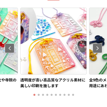
Previo
us
社や寺院の
透明度が高い高品質なアクリル素材に
全9色の
美しい印刷を施します
用途にあ