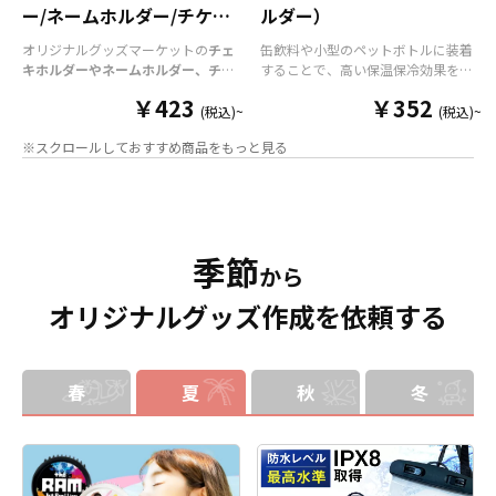
ー/ネームホルダー/チケッ
ルダー）
トホルダー
オリジナルグッズマーケットの
チェ
缶飲料や小型のペットボトルに装着
キホルダーやネームホルダー、チケ
することで、高い保温保冷効果を発
ットホルダー
はアクリル部分とホル
揮する保冷缶カバー（スタビーホル
￥423
￥352
ダーパーツを組み合わせた今まであ
ダー）をOEM製作できます。使わな
(税込)~
(税込)~
りそうでなかった
オリジナルグッズ
い時は折り畳んで持ち運べるので、
※スクロールしておすすめ商品をもっと見る
です。透明度が高く美しいアクリル
携帯性に優れています。オールシー
のヘッダーパーツと、
オリジナル
の
ズンはもちろん、さまざまなシーン
チケットホルダーやチェキホルダ
で活躍するアイテムです。本体のカ
ー、ネームホルダーでオリジナルの
ラーは全9色ご用意しておりますの
ホルダーはデザイン次第でどんなシ
で、お客様のイメージやデザインに
ーンでもマッチします。ヘッダー部
合わせてお選びいただけます。 国内
季節
分はダイカットでデザインにあわせ
の自社工場にて印刷いたしますの
から
た自由な形状で制作することができ
で、短納期・小ロットでの対応が可
オリジナルグッズ作成を依頼する
ます。また長さ調整と安全機能が付
能です。グッズ制作の専門スタッフ
いたネックストラップが標準で付属
がしっかりサポートいたしますの
します。オプションでチャームを追
で、ご不明点がありましたらお気軽
加したり、ストラップをキーホルダ
にご相談ください。
ーに変更することも可能です。 アニ
春
夏
秋
冬
メ、エンタメ、スポーツ、官公庁、
またコミケなどの同人グッズ販売な
ど様々な業界に人気です。 短納期・
小ロットでの対応も可能ですのでご
不明点がありましたら、個人のお客