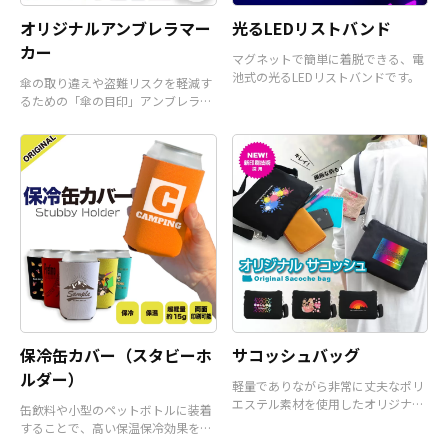
オリジナルアンブレラマー
光るLEDリストバンド
カー
マグネットで簡単に着脱できる、電
池式の光るLEDリストバンドです。
傘の取り違えや盗難リスクを軽減す
るための「傘の目印」アンブレラマ
ーカーです。
保冷缶カバー（スタビーホ
サコッシュバッグ
ルダー）
軽量でありながら非常に丈夫なポリ
エステル素材を使用したオリジナル
缶飲料や小型のペットボトルに装着
サコッシュバッグです。
することで、高い保温保冷効果を発
揮するアイテムです。