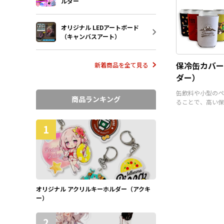
ルダー
オリジナル LEDアートボード
（キャンバスアート）
保冷缶カバー
新着商品を全て見る
ダー）
缶飲料や小型のペ
商品ランキング
ることで、高い保
るアイテムです。
1
オリジナル アクリルキーホルダー（アクキ
ー）
2