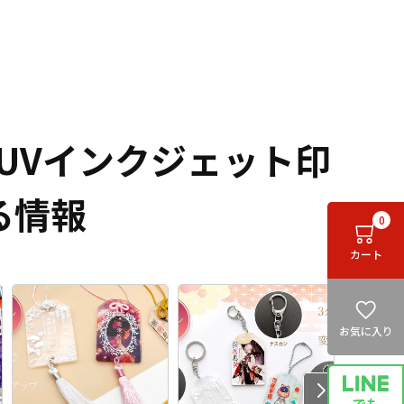
UVインクジェット印
る情報
0
カート
お気に入り