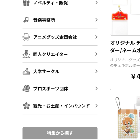
ノベルティ・販促
音楽事務所
アニメグッズ企画会社
オリジナル 
ダー/ネーム
同人クリエイター
チケットホル
オリジナルグッズ
の
チェキホルダー
大学サークル
ルダー、チケット
￥4
アクリル部分とホ
ツを組み合わせた
そうでなかった
オ
プロスポーツ団体
ッズ
です。透明度
いアクリルのヘッ
と、
オリジナル
の
観光・お土産・インバウンド
ルダーやチェキホ
ームホルダーでオ
ホルダーはデザイ
んなシーンでもマ
特集から探す
す。ヘッダー部分
トでデザインにあ