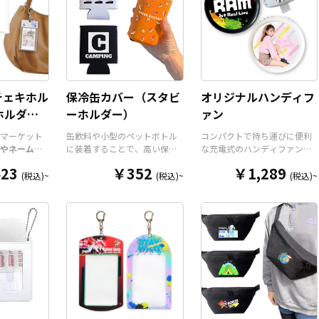
チェキホル
保冷缶カバー（スタビ
オリジナルハンディフ
ホルダー/
ーホルダー）
ァン
ダー
マーケット
缶飲料や小型のペットボトル
コンパクトで持ち運びに便利
やネームホ
に装着することで、高い保温
な充電式のハンディファン
ホルダー
は
保冷効果を発揮する保冷缶カ
を、お客様がお持ちのデザイ
23
￥352
￥1,289
ルダーパー
バー（スタビーホルダー）を
ンにて製作いたします。携帯
(税込)~
(税込)~
(税込)~
今まであり
OEM製作できます。使わない
に便利なコンパクトサイズの
リジナルグ
時は折り畳んで持ち運べるの
扇風機で、重さは約110gと軽
が高く美し
で、携帯性に優れています。
量。風量は3段階に切り替えが
ダーパーツ
オールシーズンはもちろん、
可能です。ネックストラップ
チケットホ
さまざまなシーンで活躍する
が付属しますので、「首掛け
ルダー、ネ
アイテムです。本体のカラー
扇風機」「卓上扇風機」「手
リジナルの
は全9色ご用意しておりますの
持ち扇風機」の3WAYで使用す
ン次第でど
で、お客様のイメージやデザ
ることができます。 販売に必
ッチしま
インに合わせてお選びいただ
要な資材も取り揃えておりま
はダイカッ
けます。 国内の自社工場にて
すので、お客様にはデザイン
わせた自由
印刷いたしますので、短納
をご入稿いただくだけで商品