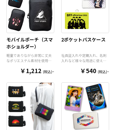
モバイルポーチ（スマ
2ポケットパスケース
ホショルダー）
軽量でありながら非常に丈夫
社員証入れや定期入れ、名刺
なポリエステル素材を使用し
入れなど様々な用途に使え
たコンパクトなモバイルポー
る、高品質PUレザー製のパス
￥1,212
￥540
チ（スマホショルダー）で
ケースをお客様がお持ちのオ
(税込)~
(税込)~
す。オープンポケット1つにフ
リジナルのデザインにて製作
ァスナーポケット2つのトリプ
いたします。クリアポケット
ルポケットですので整理整頓
と通常ポケットで2枚のカード
もしやすく、使いたいアイテ
を収納することができ、ネッ
ムをさっと取り出すことがで
クストラップも標準装備。ア
きます。ショルダーポーチと
ニメグッズやアーティストグ
してだけでなく、カラビナ用
ッズとしてはもちろん、企業
のループ（※カラビナ本体は
ロゴを入れたオリジナル社員
オプションとなります）とベ
証ケースや、コンサート等の
ルトループを装備しています
スタッフパスケースとしても
ので、様々な用途に活躍いた
最適です。販売に必要な資材