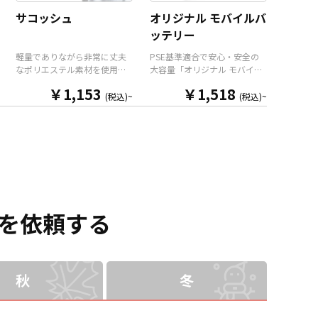
します。メンズもレディース
も取り揃えておりますので、
サコッシュ
オリジナル モバイルバ
も使えるバランスの良いサイ
お客様にはデザインをご入稿
ッテリー
ズ感で日常使いにもピッタ
いただくだけでオリジナル商
リ。ポリエステル素材なので
品として販売していただくこ
軽量でありながら非常に丈夫
PSE基準適合で安心・安全の
野外フェスやスポーツイベン
とができます。 短納期・小ロ
なポリエステル素材を使用し
大容量「オリジナル モバイル
トなどの販促品はもちろん、
ットでの対応も可能ですので
たオリジナル サコッシュで
バッテリー」をお客様のオリ
同人イベントでの販売やコン
ご不明点がありましたらお気
￥1,153
￥1,518
す。メンズもレディースも使
ジナルデザインで制作いたし
(税込)~
(税込)~
サートやライブイベントの物
軽にご相談ください。
えるバランスの良いサイズ感
ます。 モバイルバッテリー本
販品としても最適です。販売
で普段遣いにもピッタリ。本
体前面のパネル部分に、美し
に必要な資材も取り揃えてお
体背面と内側には2つずつのオ
いフルカラー印刷による全面
りますので、お客様にはデザ
ープンポケットがありますの
プリントが可能で、印刷面は
インをご入稿いただくだけで
で整理整頓も大丈夫。使いた
マットな質感のPC-ABSと、美
デザインをプリントし、オリ
いアイテムをさっと取り出す
しい光沢があるアクリルの2種
ジナル商品として販売してい
ことができます。ポリエステ
類よりお選びいただけます。
ただくことができます。 国内
ル素材なので野外フェスやス
バッテリーの容量は
生産で小ロットからの制作も
ポーツイベントなどの販促品
5,000mAhの大容量で、出力
を依頼する
承っておりますので、ご不明
はもちろん、同人イベントで
用のUSB TypeAポートと入出
点がありましたらお気軽にご
の販売やコンサートやライブ
力兼用のUSB TypeCポートの2
相談ください。
イベントの物販品としても最
ポートを搭載。 もちろん
適です。販売に必要な資材も
PSE（電気用品安全法）基準
取り揃えておりますので、お
適合製品で、加えて各種「安
秋
冬
客様にはデザインをご入稿い
全機能」搭載＆耐衝撃設計。
ただくだけでオリジナル商品
モバイルバイルバッテリーは
として販売していただくこと
「ひとり一台」が当たり前に