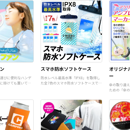
ので、お客
くだけでオリジナル商品とし
品としてもオススメです。販
ご入稿いた
て販売していただくことがで
売に必要な資材も取り揃えて
ジナル商品
きます。国内生産で短納期、
おりますので、お客様にはデ
とができま
小ロットからの制作も承って
ザインをご入稿いただくだけ
ロットから
おりますので、お気軽にご相
でオリジナル商品として販売
りますの
談ください。
していただくことができま
談くださ
す。 短納期・小ロットでの対
応も可能ですのでご不明点が
ありましたらお気軽にご相談
ください。
ン
スマホ防水ソフトケース
オリジナ
ー
運びに便利なハンデ
防水レベル最高水準「IPX8」を取得し
に掛けても置いて使
た全7色のスマホ防水ソフトケースで
傘の取り違え
。
す。
ための「傘の
ーです。