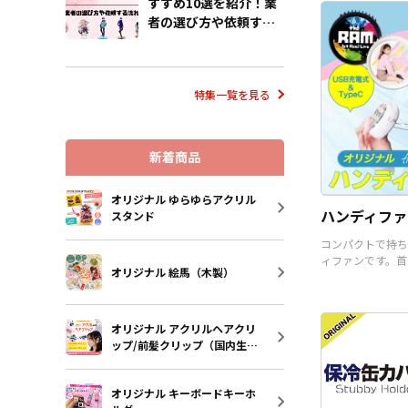
すすめ10選を紹介！業
り揃えております
者の選び方や依頼する
様にはデザインを
流れも解説
だくだけで、オリ
として販売するこ
す。国内生産で小
の制作も承ってお
特集一覧を見る
で、お気軽にご相
い。
新着商品
オリジナル ゆらゆらアクリル
ハンディファ
スタンド
コンパクトで持ち
ィファンです。首
オリジナル 絵馬（木製）
うことも可能です
オリジナル アクリルヘアクリ
ップ/前髪クリップ（国内生
産）
オリジナル キーボードキーホ