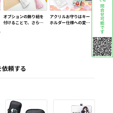
オプションの飾り紐を
アクリルお守りはキー
既製品に
付けることで、さらに
ホルダー仕様への変更
アクリル
お守りの高級感をアッ
も可能です
ティある
プできます
を依頼する