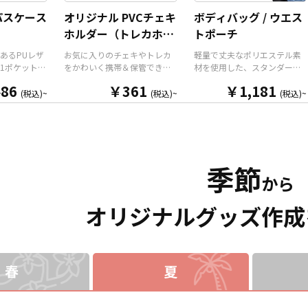
ことができ
期・小ロットでの対応が可能
として販売していただくこと
パスケース
オリジナル PVCチェキ
ボディバッグ / ウエス
整と安全機
です。グッズ制作の専門スタ
ができます。国内生産で小ロ
）
ホルダー（トレカホル
トポーチ
ストラップ
ッフがしっかりサポートいた
ットからの制作も承っており
す。オプシ
しますので、ご不明点があり
ますので、お気軽にお問い合
ダー）
あるPUレザ
お気に入りのチェキやトレカ
軽量で丈夫なポリエステル素
追加した
ましたらお気軽にご相談くだ
わせください！
1ポケット仕
をかわいく携帯＆保管できる
材を使用した、スタンダード
キーホルダ
さい。
パスケースで
「オリジナル PVCチェキホル
な形状のオリジナルボディバ
も可能で
86
￥361
￥1,181
る高品質な
ダー（トレカホルダー）」を
ッグ（ウエストポーチ）で
(税込)~
(税込)~
(税込)~
ンタメ、スポ
、表面全面
お客様のオリジナルデザイン
す。メインポケットはダブル
たコミケな
なイラス
で制作いたします。 本体は透
ファスナー使用で大きく口が
売など様々
リントいた
明感のある「クリアタイプ」
開きますので必要なものをサ
。 短納期・
は「ブラッ
と、角度によって七色に輝く
ッと取り出せます。ストラッ
も可能です
「ホワイ
「オーロラタイプ」の2種類を
プの長さをアジャスターで調
りました
季節
意しておりま
ご用意。表面には端まで美し
整できるので、男性・女性問
から企業・
から
やキャラク
いフルカラープリントが可能
わずお使いいただけるユニセ
お気軽にご
ラー、ター
で、オリジナルデザインの魅
ックス商品となっておりま
合わせてお
力を余すことなく表現できま
す。両手が空いて動きやすい
オリジナルグッズ作成
。また、標
す。 キーホルダー付きなの
ボディバッグ（ウエストポー
バーのボー
で、バッグやポーチに取り付
チ）はオリジナルデザインの
します。 パ
けて外出先でも気軽に持ち歩
印刷で景品やアニメグッズや
ントやギフ
け、推しへの愛をさりげなく
アーティストグッズなどのイ
高く、老若
アピールできるアイテムで
ベントグッズとしても喜ばれ
春
夏
ユーザー様
す。 販売に必要な資材も取り
ます。シンプルなロゴなどを
るアイテム
揃えておりますので、お客様
いれて販促品はもちろん記念
な資材も取
にはデザインをご入稿いただ
品、ノベルティ、アパレル商