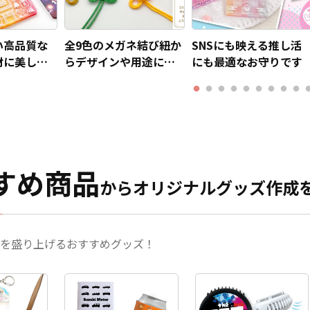
い高品質な
全9色のメガネ結び紐か
SNSにも映える推し活
材に美しい
らデザインや用途にあ
にも最適なお守りです
ます
わせてお選びいただけ
ます
すめ商品
からオリジナルグッズ作成
を盛り上げるおすすめグッズ！