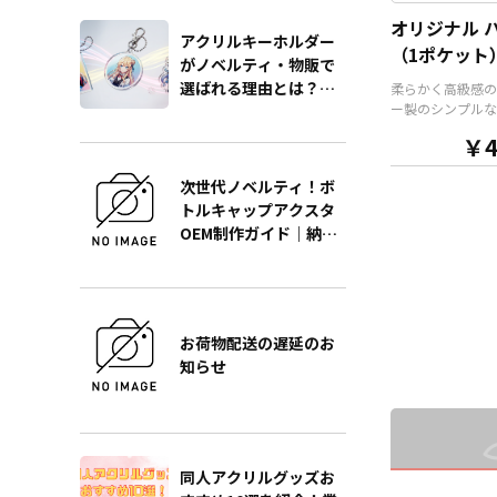
な形状で制作する
オリジナル 
ます。また長さ調
アクリルキーホルダー
（1ポケット
能が付いたネック
がノベルティ・物販で
が標準で付属しま
選ばれる理由とは？販
柔らかく高級感の
ョンでチャームを
ー製のシンプルな
促効果を最大化する製
り、ストラップを
様のオリジナル 
作の極意をプロが徹底
ーに変更すること
￥4
す。ケイオーが誇
す。 アニメ、エ
解説
フルカラー印刷で
ーツ、官公庁、ま
次世代ノベルティ！ボ
に写真やカラフル
どの同人グッズ販
トルキャップアクスタ
ト、ロゴなどをプ
な業界に人気です
します。 内生地
OEM制作ガイド｜納
小ロットでの対応
ク」「ブラウン」
のでご不明点があ
期・単価・品質を徹底
ト」の3色をご用
ら、個人のお客様
解説
すので、デザイン
業者のかた問わず
ターのイメージカ
相談ください。
ゲットユーザーに
お荷物配送の遅延のお
選びいただけます
知らせ
準仕様としてシル
ルチェーンが付属
スケースはプレゼ
トとしても人気が
男女多くのエンド
がターゲットにな
同人アクリルグッズお
です。販売に必要