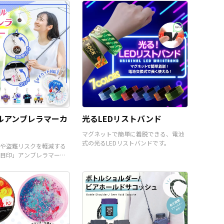
ができます。 短納期・小ロッ
なった定番デジタルガジェッ
トでの対応も可能ですのでご
トですので、老若男女多くの
不明点がありましたらお気軽
お客様をターゲットにできる
にご相談ください。
汎用性の高いオリジナルグッ
ズが制作できます。 専用のブ
リスターパッケージなど、販
売に必要な資材も取り揃えて
おりますので、お客様にはデ
ザインをご入稿いただくだけ
で、オリジナル商品として販
売することができます。お気
軽にご相談ください。
ルアンブレラマーカ
光るLEDリストバンド
マグネットで簡単に着脱できる、電池
式の光るLEDリストバンドです。
や盗難リスクを軽減する
目印」アンブレラマーカ