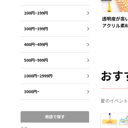
200円~299円
アクリルお守りは店舗
アクリルお守りは実際
透明度が高
や企業などのノベルテ
の神社や寺院のお守り
アクリル素
300円~399円
ィや観光地のお土産に
にもオススメです！
印刷を施し
もオススメ！
400円~499円
500円~999円
おす
1000円~2999円
3000円~
夏のイベント
用途で探す