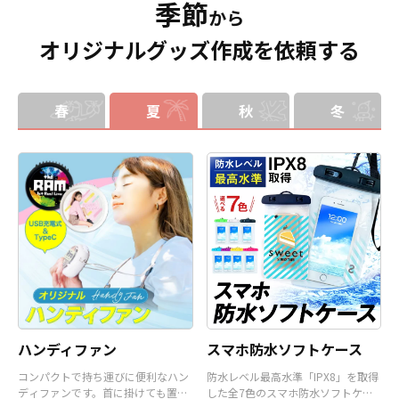
季節
分はダイカットでデザインにあわせ
の自社工場にて印刷いたしますの
から
た自由な形状で制作することができ
で、短納期・小ロットでの対応が可
オリジナルグッズ作成を依頼する
ます。また長さ調整と安全機能が付
能です。グッズ制作の専門スタッフ
いたネックストラップが標準で付属
がしっかりサポートいたしますの
します。オプションでチャームを追
で、ご不明点がありましたらお気軽
加したり、ストラップをキーホルダ
にご相談ください。
ーに変更することも可能です。 アニ
春
夏
秋
冬
メ、エンタメ、スポーツ、官公庁、
またコミケなどの同人グッズ販売な
ど様々な業界に人気です。 短納期・
小ロットでの対応も可能ですのでご
不明点がありましたら、個人のお客
様から企業・業者のかた問わずお気
軽にご相談ください。
ハンディファン
スマホ防水ソフトケース
コンパクトで持ち運びに便利なハン
防水レベル最高水準「IPX8」を取得
ディファンです。首に掛けても置い
した全7色のスマホ防水ソフトケー