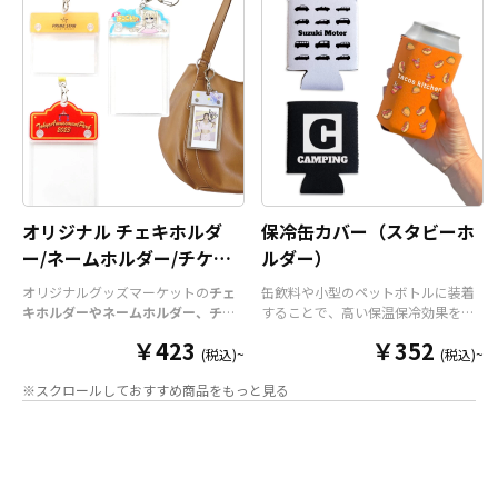
オリジナル チェキホルダ
保冷缶カバー（スタビーホ
ー/ネームホルダー/チケッ
ルダー）
トホルダー
オリジナルグッズマーケットの
チェ
缶飲料や小型のペットボトルに装着
キホルダーやネームホルダー、チケ
することで、高い保温保冷効果を発
ットホルダー
はアクリル部分とホル
揮する保冷缶カバー（スタビーホル
￥423
￥352
ダーパーツを組み合わせた今まであ
ダー）をOEM製作できます。使わな
(税込)~
(税込)~
りそうでなかった
オリジナルグッズ
い時は折り畳んで持ち運べるので、
※スクロールしておすすめ商品をもっと見る
です。透明度が高く美しいアクリル
携帯性に優れています。オールシー
のヘッダーパーツと、
オリジナル
の
ズンはもちろん、さまざまなシーン
チケットホルダーやチェキホルダ
で活躍するアイテムです。本体のカ
ー、ネームホルダーでオリジナルの
ラーは全9色ご用意しておりますの
ホルダーはデザイン次第でどんなシ
で、お客様のイメージやデザインに
ーンでもマッチします。ヘッダー部
合わせてお選びいただけます。 国内