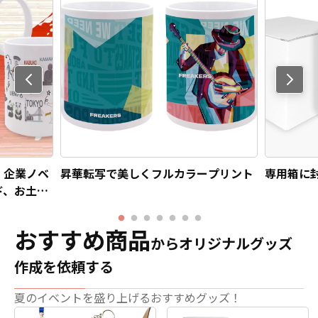
Previo
us
】企業ノベ
昇華転写で美しくフルカラープリント
専用箱に
ド、お土産
おすすめ商品
からオリジナルグッズ
作成を依頼する
夏のイベントを盛り上げるおすすめグッズ！