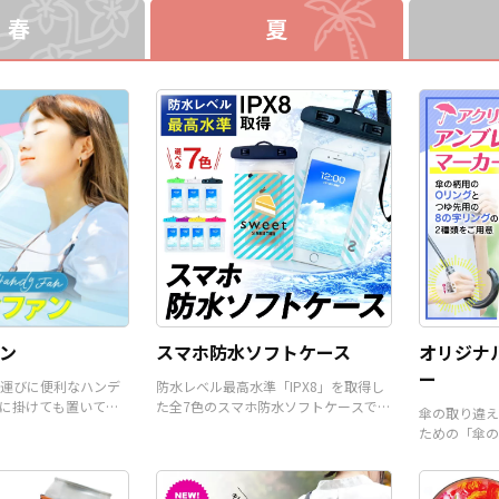
高く、老若
アピールできるアイテムで
ベントグッズとしても喜ばれ
春
夏
ユーザー様
す。 販売に必要な資材も取り
ます。シンプルなロゴなどを
るアイテム
揃えておりますので、お客様
いれて販促品はもちろん記念
な資材も取
にはデザインをご入稿いただ
品、ノベルティ、アパレル商
ので、お客
くだけでオリジナル商品とし
品としてもオススメです。販
ご入稿いた
て販売していただくことがで
売に必要な資材も取り揃えて
ジナル商品
きます。国内生産で短納期、
おりますので、お客様にはデ
とができま
小ロットからの制作も承って
ザインをご入稿いただくだけ
ロットから
おりますので、お気軽にご相
でオリジナル商品として販売
りますの
談ください。
していただくことができま
談くださ
す。 短納期・小ロットでの対
応も可能ですのでご不明点が
ありましたらお気軽にご相談
ください。
ン
スマホ防水ソフトケース
オリジナ
ー
運びに便利なハンデ
防水レベル最高水準「IPX8」を取得し
に掛けても置いて使
た全7色のスマホ防水ソフトケースで
傘の取り違え
。
す。
ための「傘の
ーです。