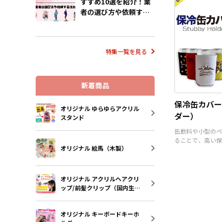
すすめ10選を紹介！業
者の選び方や依頼する
流れも解説
特集一覧を見る
新着商品
保冷缶カバー
オリジナル ゆらゆらアクリル
ダー）
スタンド
缶飲料や小型のペ
ることで、高い保
オリジナル 絵馬（木製）
るアイテムです。
オリジナル アクリルヘアクリ
ップ/前髪クリップ（国内生
産）
オリジナル キーボードキーホ