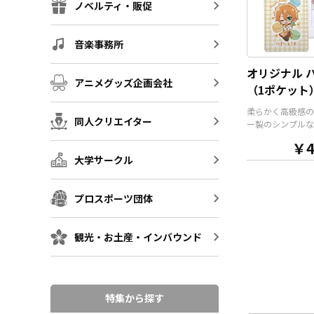
ームホルダーでオ
ノベルティ・販促
ホルダーはデザイ
んなシーンでもマ
す。ヘッダー部分
音楽事務所
トでデザインにあ
な形状で制作する
オリジナル 
ます。また長さ調
アニメグッズ企画会社
（1ポケット
能が付いたネック
が標準で付属しま
柔らかく高級感の
ョンでチャームを
同人クリエイター
ー製のシンプルな
り、ストラップを
様のオリジナル 
ーに変更すること
￥4
す。ケイオーが誇
す。 アニメ、エ
大学サークル
フルカラー印刷で
ーツ、官公庁、ま
に写真やカラフル
どの同人グッズ販
ト、ロゴなどをプ
な業界に人気です
プロスポーツ団体
します。 内生地
小ロットでの対応
ク」「ブラウン」
のでご不明点があ
ト」の3色をご用
ら、個人のお客様
観光・お土産・インバウンド
すので、デザイン
業者のかた問わず
ターのイメージカ
相談ください。
ゲットユーザーに
選びいただけます
準仕様としてシル
特集から探す
ルチェーンが付属
スケースはプレゼ