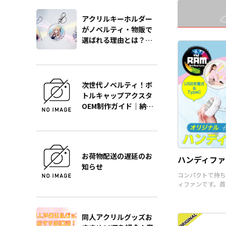
トとしても人気が
男女多くのエンド
アクリルキーホルダー
がターゲットにな
がノベルティ・物販で
です。販売に必要
選ばれる理由とは？販
り揃えております
促効果を最大化する製
様にはデザインを
作の極意をプロが徹底
だくだけで、オリ
解説
として販売するこ
す。国内生産で小
次世代ノベルティ！ボ
の制作も承ってお
トルキャップアクスタ
で、お気軽にご相
OEM制作ガイド｜納
い。
期・単価・品質を徹底
解説
お荷物配送の遅延のお
ハンディファ
知らせ
コンパクトで持ち
ィファンです。首
うことも可能です
同人アクリルグッズお