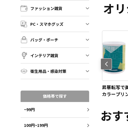
オリ
ファッション雑貨
PC・スマホグッズ
バッグ・ポーチ
インテリア雑貨
Previo
us
衛生用品・感染対策
【こんなシーンにオス
【こんなシーンにオス
昇華転写で
スメ】スポーツチーム
スメ】企業ノベルティ
カラープリ
価格帯で探す
公式グッズやサークル
やショップ・ブラン
などのチームグッズと
ド、お土産グッズにも
~99円
おす
してもオススメ！
オススメ！
100円~199円