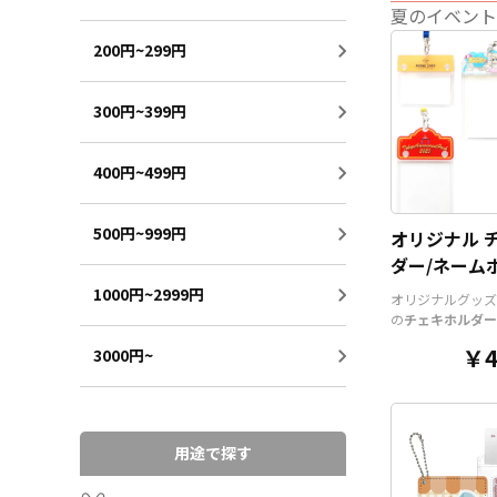
夏のイベント
200円~299円
300円~399円
400円~499円
500円~999円
オリジナル 
ダー/ネーム
チケットホル
1000円~2999円
オリジナルグッズ
の
チェキホルダー
ルダー、チケット
￥4
3000円~
アクリル部分とホ
ツを組み合わせた
そうでなかった
オ
ッズ
です。透明度
いアクリルのヘッ
用途で探す
と、
オリジナル
の
ルダーやチェキホ