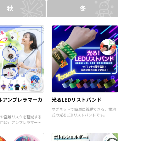
取り揃えておりますので、お
適合製品で、加えて各種「安
秋
冬
客様にはデザインをご入稿い
全機能」搭載＆耐衝撃設計。
ただくだけでオリジナル商品
モバイルバイルバッテリーは
として販売していただくこと
「ひとり一台」が当たり前に
ができます。 短納期・小ロッ
なった定番デジタルガジェッ
トでの対応も可能ですのでご
トですので、老若男女多くの
不明点がありましたらお気軽
お客様をターゲットにできる
にご相談ください。
汎用性の高いオリジナルグッ
ズが制作できます。 専用のブ
リスターパッケージなど、販
売に必要な資材も取り揃えて
おりますので、お客様にはデ
ザインをご入稿いただくだけ
で、オリジナル商品として販
売することができます。お気
軽にご相談ください。
ルアンブレラマーカ
光るLEDリストバンド
マグネットで簡単に着脱できる、電池
式の光るLEDリストバンドです。
や盗難リスクを軽減する
目印」アンブレラマーカ