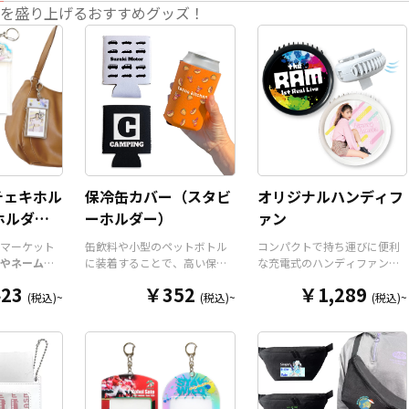
を盛り上げるおすすめグッズ！
チェキホル
保冷缶カバー（スタビ
オリジナルハンディフ
ホルダー/
ーホルダー）
ァン
ダー
マーケット
缶飲料や小型のペットボトル
コンパクトで持ち運びに便利
やネームホ
に装着することで、高い保温
な充電式のハンディファン
ホルダー
は
保冷効果を発揮する保冷缶カ
を、お客様がお持ちのデザイ
23
￥352
￥1,289
ルダーパー
バー（スタビーホルダー）を
ンにて製作いたします。携帯
(税込)~
(税込)~
(税込)~
今まであり
OEM製作できます。使わない
に便利なコンパクトサイズの
リジナルグ
時は折り畳んで持ち運べるの
扇風機で、重さは約110gと軽
が高く美し
で、携帯性に優れています。
量。風量は3段階に切り替えが
ダーパーツ
オールシーズンはもちろん、
可能です。ネックストラップ
チケットホ
さまざまなシーンで活躍する
が付属しますので、「首掛け
ルダー、ネ
アイテムです。本体のカラー
扇風機」「卓上扇風機」「手