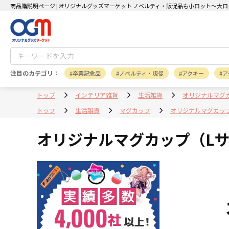
商品購説明ページ | オリジナルグッズマーケット ノベルティ・販促品も小ロット～大ロ
注目のカテゴリ：
卒業記念品
ノベルティ・販促
アクキー
ア
トップ
インテリア雑貨
生活雑貨
オリジナルマグ
トップ
生活雑貨
マグカップ
オリジナルマグカッ
オリジナルマグカップ（L