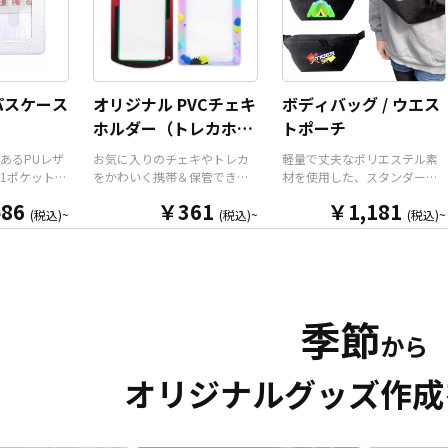
リジナルの
は全9色ご用意しておりますの
持ち扇風機」の3WAYで使用す
ン次第でど
で、お客様のイメージやデザ
ることができます。 販売に必
ッチしま
インに合わせてお選びいただ
要な資材も取り揃えておりま
はダイカッ
けます。 国内の自社工場にて
すので、お客様にはデザイン
わせた自由
印刷いたしますので、短納
をご入稿いただくだけで商品
ことができ
期・小ロットでの対応が可能
として販売していただくこと
パスケース
オリジナル PVCチェキ
ボディバッグ / ウエス
整と安全機
です。グッズ制作の専門スタ
ができます。国内生産で小ロ
）
ホルダー（トレカホル
トポーチ
ストラップ
ッフがしっかりサポートいた
ットからの制作も承っており
す。オプシ
しますので、ご不明点があり
ますので、お気軽にお問い合
ダー）
あるPUレザ
お気に入りのチェキやトレカ
軽量で丈夫なポリエステル素
追加した
ましたらお気軽にご相談くだ
わせください！
1ポケット仕
をかわいく携帯＆保管できる
材を使用した、スタンダード
キーホルダ
さい。
パスケースで
「オリジナル PVCチェキホル
な形状のオリジナルボディバ
も可能で
86
￥361
￥1,181
る高品質な
ダー（トレカホルダー）」を
ッグ（ウエストポーチ）で
(税込)~
(税込)~
(税込)~
ンタメ、スポ
、表面全面
お客様のオリジナルデザイン
す。メインポケットはダブル
たコミケな
なイラス
で制作いたします。 本体は透
ファスナー使用で大きく口が
売など様々
リントいた
明感のある「クリアタイプ」
開きますので必要なものをサ
。 短納期・
は「ブラッ
と、角度によって七色に輝く
ッと取り出せます。ストラッ
も可能です
「ホワイ
「オーロラタイプ」の2種類を
プの長さをアジャスターで調
りました
季節
意しておりま
ご用意。表面には端まで美し
整できるので、男性・女性問
から企業・
から
やキャラク
いフルカラープリントが可能
わずお使いいただけるユニセ
お気軽にご
ラー、ター
で、オリジナルデザインの魅
ックス商品となっておりま
合わせてお
力を余すことなく表現できま
す。両手が空いて動きやすい
オリジナルグッズ作成
。また、標
す。 キーホルダー付きなの
ボディバッグ（ウエストポー
バーのボー
で、バッグやポーチに取り付
チ）はオリジナルデザインの
します。 パ
けて外出先でも気軽に持ち歩
印刷で景品やアニメグッズや
ントやギフ
け、推しへの愛をさりげなく
アーティストグッズなどのイ