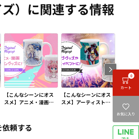
イズ）に関連する情報
0
カート
【こんなシーンにオス
【こんなシーンにオス
【こんな
スメ】アニメ・漫画・
スメ】アーティストの
スメ】ス
ゲームグッズとしても
ライブグッズや、フェ
公式グッ
お気に入り
オススメ！
スイベントグッズとし
などのチ
てもオススメ！
してもオ
を依頼する