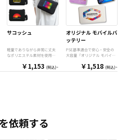
してだけでなく、カラビナ用
ッズとしてはもちろん、企業
のループ（※カラビナ本体は
ロゴを入れたオリジナル社員
オプションとなります）とベ
証ケースや、コンサート等の
ルトループを装備しています
スタッフパスケースとしても
ので、様々な用途に活躍いた
最適です。販売に必要な資材
します。メンズもレディース
も取り揃えておりますので、
サコッシュ
オリジナル モバイルバ
も使えるバランスの良いサイ
お客様にはデザインをご入稿
ッテリー
ズ感で日常使いにもピッタ
いただくだけでオリジナル商
リ。ポリエステル素材なので
品として販売していただくこ
軽量でありながら非常に丈夫
PSE基準適合で安心・安全の
野外フェスやスポーツイベン
とができます。 短納期・小ロ
なポリエステル素材を使用し
大容量「オリジナル モバイル
トなどの販促品はもちろん、
ットでの対応も可能ですので
たオリジナル サコッシュで
バッテリー」をお客様のオリ
同人イベントでの販売やコン
ご不明点がありましたらお気
￥1,153
￥1,518
す。メンズもレディースも使
ジナルデザインで制作いたし
(税込)~
(税込)~
サートやライブイベントの物
軽にご相談ください。
えるバランスの良いサイズ感
ます。 モバイルバッテリー本
販品としても最適です。販売
で普段遣いにもピッタリ。本
体前面のパネル部分に、美し
に必要な資材も取り揃えてお
体背面と内側には2つずつのオ
いフルカラー印刷による全面
りますので、お客様にはデザ
ープンポケットがありますの
プリントが可能で、印刷面は
インをご入稿いただくだけで
で整理整頓も大丈夫。使いた
マットな質感のPC-ABSと、美
デザインをプリントし、オリ
いアイテムをさっと取り出す
しい光沢があるアクリルの2種
ジナル商品として販売してい
ことができます。ポリエステ
類よりお選びいただけます。
ただくことができます。 国内
ル素材なので野外フェスやス
バッテリーの容量は
生産で小ロットからの制作も
ポーツイベントなどの販促品
5,000mAhの大容量で、出力
を依頼する
承っておりますので、ご不明
はもちろん、同人イベントで
用のUSB TypeAポートと入出
点がありましたらお気軽にご
の販売やコンサートやライブ
力兼用のUSB TypeCポートの2
相談ください。
イベントの物販品としても最
ポートを搭載。 もちろん
適です。販売に必要な資材も
PSE（電気用品安全法）基準