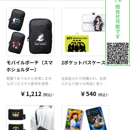
モバイルポーチ（スマ
2ポケットパスケース
ホショルダー）
軽量でありながら非常に丈夫
社員証入れや定期入れ、名刺
なポリエステル素材を使用し
入れなど様々な用途に使え
たコンパクトなモバイルポー
る、高品質PUレザー製のパス
￥1,212
￥540
チ（スマホショルダー）で
ケースをお客様がお持ちのオ
(税込)~
(税込)~
す。オープンポケット1つにフ
リジナルのデザインにて製作
ァスナーポケット2つのトリプ
いたします。クリアポケット
ルポケットですので整理整頓
と通常ポケットで2枚のカード
もしやすく、使いたいアイテ
を収納することができ、ネッ
ムをさっと取り出すことがで
クストラップも標準装備。ア
きます。ショルダーポーチと
ニメグッズやアーティストグ