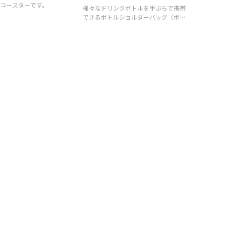
コースターです。
様々なドリンクボトルを手ぶらで携帯
できるボトルショルダーバッグ（ボト
ルホルダー）です。