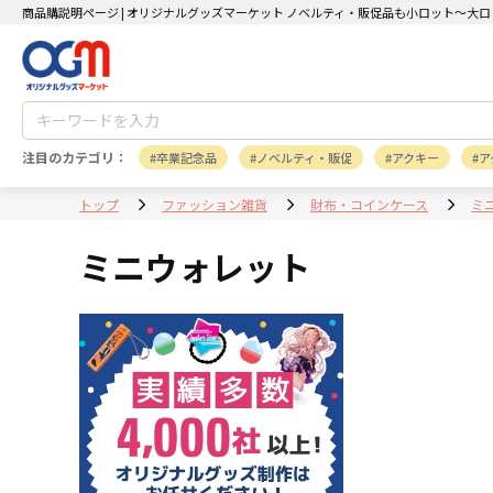
商品購説明ページ | オリジナルグッズマーケット ノベルティ・販促品も小ロット～大ロ
注目のカテゴリ：
卒業記念品
ノベルティ・販促
アクキー
ア
トップ
ファッション雑貨
財布・コインケース
ミ
ミニウォレット