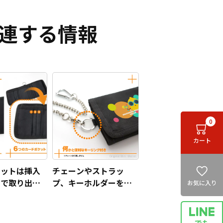
連する情報
0
カート
ケットは挿入
チェーンやストラッ
じで取り出し
プ、キーホルダーをつ
お気に入り
い仕様になっ
けられるキーリング付
き