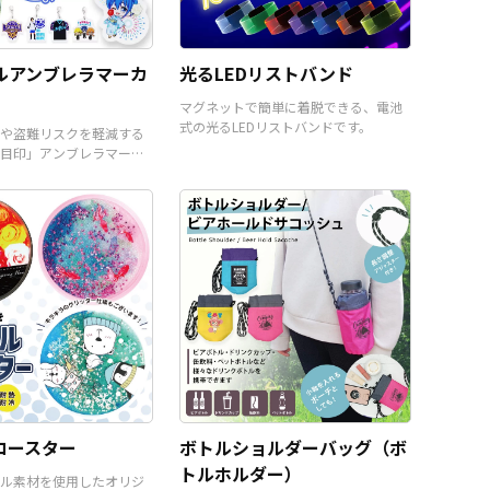
で、オリジナル商品として販
売することができます。お気
軽にご相談ください。
ルアンブレラマーカ
光るLEDリストバンド
マグネットで簡単に着脱できる、電池
式の光るLEDリストバンドです。
や盗難リスクを軽減する
目印」アンブレラマーカ
コースター
ボトルショルダーバッグ（ボ
トルホルダー）
ル素材を使用したオリジ