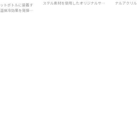
ステル素材を使用したオリジナルサコ
ナルアクリル
ットボトルに装着す
ッシュバッグです。
温保冷効果を発揮す