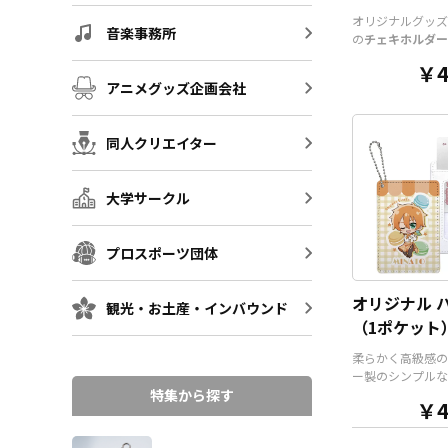
チケットホル
オリジナルグッズ
音楽事務所
の
チェキホルダー
ルダー、チケット
￥4
アクリル部分とホ
アニメグッズ企画会社
ツを組み合わせた
そうでなかった
オ
ッズ
です。透明度
同人クリエイター
いアクリルのヘッ
と、
オリジナル
の
ルダーやチェキホ
大学サークル
ームホルダーでオ
ホルダーはデザイ
んなシーンでもマ
プロスポーツ団体
す。ヘッダー部分
トでデザインにあ
な形状で制作する
オリジナル 
観光・お土産・インバウンド
ます。また長さ調
（1ポケット
能が付いたネック
が標準で付属しま
柔らかく高級感の
ョンでチャームを
ー製のシンプルな
り、ストラップを
様のオリジナル 
特集から探す
ーに変更すること
￥4
す。ケイオーが誇
す。 アニメ、エ
フルカラー印刷で
ーツ、官公庁、ま
に写真やカラフル