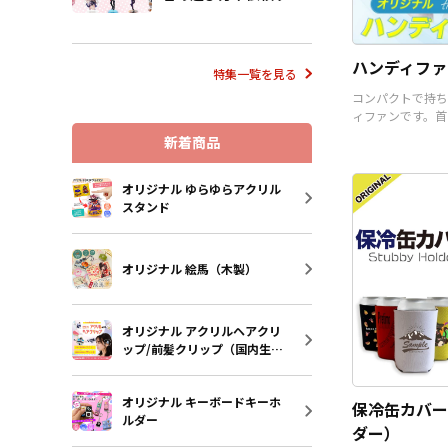
流れも解説
ハンディファ
特集一覧を見る
コンパクトで持ち
ィファンです。首
うことも可能です
新着商品
オリジナル ゆらゆらアクリル
スタンド
オリジナル 絵馬（木製）
オリジナル アクリルヘアクリ
ップ/前髪クリップ（国内生
産）
オリジナル キーボードキーホ
保冷缶カバー
ルダー
ダー）