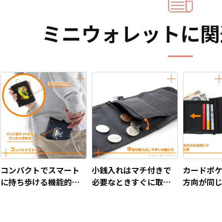
ミニウォレットに関
コンパクトでスマート
小銭入れはマチ付きで
カードポ
に持ち歩ける機能的な
必要なときすぐに取り
方向が同
ミニ財布です！
出しやすい造りです！
がしやす
ています。