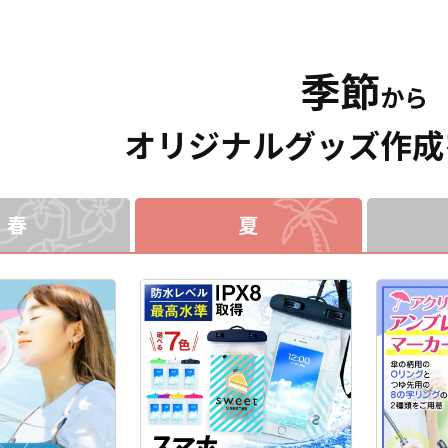
売など様々
リントいた
明感のある「クリアタイプ」
開きますので必要なものをサ
。 短納期・
は「ブラッ
と、角度によって七色に輝く
ッと取り出せます。ストラッ
も可能です
「ホワイ
「オーロラタイプ」の2種類を
プの長さをアジャスターで調
りました
季節
意しておりま
ご用意。表面には端まで美し
整できるので、男性・女性問
から企業・
から
やキャラク
いフルカラープリントが可能
わずお使いいただけるユニセ
お気軽にご
ラー、ター
で、オリジナルデザインの魅
ックス商品となっておりま
合わせてお
力を余すことなく表現できま
す。両手が空いて動きやすい
オリジナルグッズ作成
。また、標
す。 キーホルダー付きなの
ボディバッグ（ウエストポー
バーのボー
で、バッグやポーチに取り付
チ）はオリジナルデザインの
します。 パ
けて外出先でも気軽に持ち歩
印刷で景品やアニメグッズや
ントやギフ
け、推しへの愛をさりげなく
アーティストグッズなどのイ
高く、老若
アピールできるアイテムで
ベントグッズとしても喜ばれ
春
夏
ユーザー様
す。 販売に必要な資材も取り
ます。シンプルなロゴなどを
るアイテム
揃えておりますので、お客様
いれて販促品はもちろん記念
な資材も取
にはデザインをご入稿いただ
品、ノベルティ、アパレル商
ので、お客
くだけでオリジナル商品とし
品としてもオススメです。販
ご入稿いた
て販売していただくことがで
売に必要な資材も取り揃えて
ジナル商品
きます。国内生産で短納期、
おりますので、お客様にはデ
とができま
小ロットからの制作も承って
ザインをご入稿いただくだけ
ロットから
おりますので、お気軽にご相
でオリジナル商品として販売
りますの
談ください。
していただくことができま
談くださ
す。 短納期・小ロットでの対
応も可能ですのでご不明点が
ありましたらお気軽にご相談