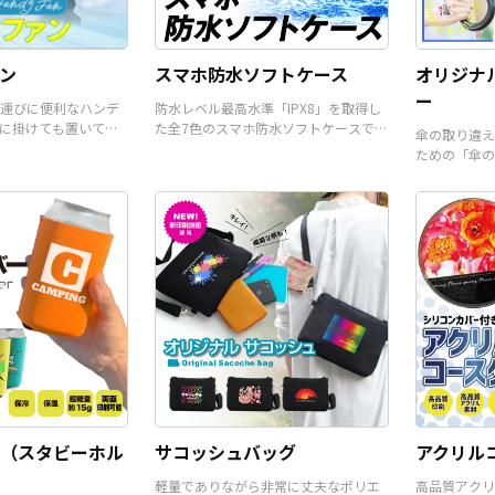
ください。
ン
スマホ防水ソフトケース
オリジナ
ー
運びに便利なハンデ
防水レベル最高水準「IPX8」を取得し
に掛けても置いて使
た全7色のスマホ防水ソフトケースで
傘の取り違え
。
す。
ための「傘の
ーです。
（スタビーホル
サコッシュバッグ
アクリル
軽量でありながら非常に丈夫なポリエ
高品質アクリ