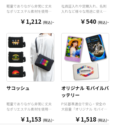
軽量でありながら非常に丈夫
社員証入れや定期入れ、名刺
なポリエステル素材を使用し
入れなど様々な用途に使え
たコンパクトなモバイルポー
る、高品質PUレザー製のパス
￥1,212
￥540
チ（スマホショルダー）で
ケースをお客様がお持ちのオ
(税込)~
(税込)~
す。オープンポケット1つにフ
リジナルのデザインにて製作
ァスナーポケット2つのトリプ
いたします。クリアポケット
ルポケットですので整理整頓
と通常ポケットで2枚のカード
もしやすく、使いたいアイテ
を収納することができ、ネッ
ムをさっと取り出すことがで
クストラップも標準装備。ア
きます。ショルダーポーチと
ニメグッズやアーティストグ
してだけでなく、カラビナ用
ッズとしてはもちろん、企業
のループ（※カラビナ本体は
ロゴを入れたオリジナル社員
オプションとなります）とベ
証ケースや、コンサート等の
ルトループを装備しています
スタッフパスケースとしても
ので、様々な用途に活躍いた
最適です。販売に必要な資材
します。メンズもレディース
も取り揃えておりますので、
サコッシュ
オリジナル モバイルバ
も使えるバランスの良いサイ
お客様にはデザインをご入稿
ッテリー
ズ感で日常使いにもピッタ
いただくだけでオリジナル商
リ。ポリエステル素材なので
品として販売していただくこ
軽量でありながら非常に丈夫
PSE基準適合で安心・安全の
野外フェスやスポーツイベン
とができます。 短納期・小ロ
なポリエステル素材を使用し
大容量「オリジナル モバイル
トなどの販促品はもちろん、
ットでの対応も可能ですので
たオリジナル サコッシュで
バッテリー」をお客様のオリ
同人イベントでの販売やコン
ご不明点がありましたらお気
￥1,153
￥1,518
す。メンズもレディースも使
ジナルデザインで制作いたし
(税込)~
(税込)~
サートやライブイベントの物
軽にご相談ください。
えるバランスの良いサイズ感
ます。 モバイルバッテリー本
販品としても最適です。販売
で普段遣いにもピッタリ。本
体前面のパネル部分に、美し