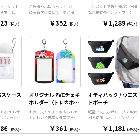
ダー
マーケット
缶飲料や小型のペットボトル
コンパクトで持ち運びに便利
やネームホ
に装着することで、高い保温
な充電式のハンディファン
ホルダー
は
保冷効果を発揮する保冷缶カ
を、お客様がお持ちのデザイ
23
￥352
￥1,289
ルダーパー
バー（スタビーホルダー）を
ンにて製作いたします。携帯
(税込)~
(税込)~
(税込)~
今まであり
OEM製作できます。使わない
に便利なコンパクトサイズの
リジナルグ
時は折り畳んで持ち運べるの
扇風機で、重さは約110gと軽
が高く美し
で、携帯性に優れています。
量。風量は3段階に切り替えが
ダーパーツ
オールシーズンはもちろん、
可能です。ネックストラップ
チケットホ
さまざまなシーンで活躍する
が付属しますので、「首掛け
ルダー、ネ
アイテムです。本体のカラー
扇風機」「卓上扇風機」「手
リジナルの
は全9色ご用意しておりますの
持ち扇風機」の3WAYで使用す
ン次第でど
で、お客様のイメージやデザ
ることができます。 販売に必
ッチしま
インに合わせてお選びいただ
要な資材も取り揃えておりま
はダイカッ
けます。 国内の自社工場にて
すので、お客様にはデザイン
わせた自由
印刷いたしますので、短納
をご入稿いただくだけで商品
ことができ
期・小ロットでの対応が可能
として販売していただくこと
パスケース
オリジナル PVCチェキ
ボディバッグ / ウエス
整と安全機
です。グッズ制作の専門スタ
ができます。国内生産で小ロ
）
ホルダー（トレカホル
トポーチ
ストラップ
ッフがしっかりサポートいた
ットからの制作も承っており
す。オプシ
しますので、ご不明点があり
ますので、お気軽にお問い合
ダー）
あるPUレザ
お気に入りのチェキやトレカ
軽量で丈夫なポリエステル素
追加した
ましたらお気軽にご相談くだ
わせください！
1ポケット仕
をかわいく携帯＆保管できる
材を使用した、スタンダード
キーホルダ
さい。
パスケースで
「オリジナル PVCチェキホル
な形状のオリジナルボディバ
も可能で
86
￥361
￥1,181
る高品質な
ダー（トレカホルダー）」を
ッグ（ウエストポーチ）で
(税込)~
(税込)~
(税込)~
ンタメ、スポ
、表面全面
お客様のオリジナルデザイン
す。メインポケットはダブル
たコミケな
なイラス
で制作いたします。 本体は透
ファスナー使用で大きく口が