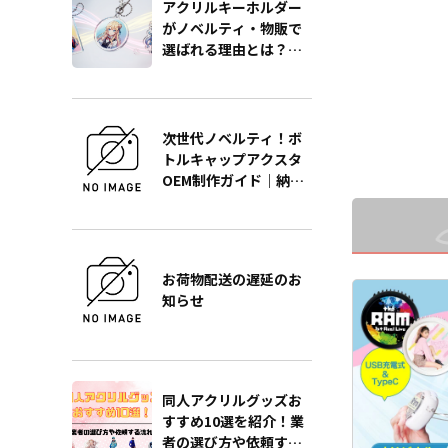
どの同人グッズ販
アクリルキーホルダー
ト、ロゴなどをプ
な業界に人気です
がノベルティ・物販で
します。 内生地
小ロットでの対応
選ばれる理由とは？販
ク」「ブラウン」
のでご不明点があ
促効果を最大化する製
ト」の3色をご用
ら、個人のお客様
作の極意をプロが徹底
すので、デザイン
業者のかた問わず
ターのイメージカ
解説
相談ください。
ゲットユーザーに
次世代ノベルティ！ボ
選びいただけます
トルキャップアクスタ
準仕様としてシル
OEM制作ガイド｜納
ルチェーンが付属
スケースはプレゼ
期・単価・品質を徹底
トとしても人気が
解説
男女多くのエンド
がターゲットにな
です。販売に必要
お荷物配送の遅延のお
り揃えております
知らせ
様にはデザインを
だくだけで、オリ
として販売するこ
す。国内生産で小
の制作も承ってお
で、お気軽にご相
同人アクリルグッズお
い。
すすめ10選を紹介！業
者の選び方や依頼する