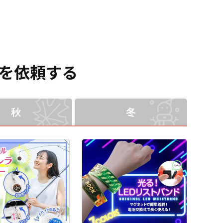
に必要な資材も取り揃えてお
体背面と内側には2つずつのオ
いフルカラー印刷による全面
りますので、お客様にはデザ
ープンポケットがありますの
プリントが可能で、印刷面は
インをご入稿いただくだけで
で整理整頓も大丈夫。使いた
マットな質感のPC-ABSと、美
デザインをプリントし、オリ
いアイテムをさっと取り出す
しい光沢があるアクリルの2種
ジナル商品として販売してい
ことができます。ポリエステ
類よりお選びいただけます。
ただくことができます。 国内
ル素材なので野外フェスやス
バッテリーの容量は
生産で小ロットからの制作も
ポーツイベントなどの販促品
5,000mAhの大容量で、出力
を依頼する
承っておりますので、ご不明
はもちろん、同人イベントで
用のUSB TypeAポートと入出
点がありましたらお気軽にご
の販売やコンサートやライブ
力兼用のUSB TypeCポートの2
相談ください。
イベントの物販品としても最
ポートを搭載。 もちろん
適です。販売に必要な資材も
PSE（電気用品安全法）基準
取り揃えておりますので、お
適合製品で、加えて各種「安
秋
冬
客様にはデザインをご入稿い
全機能」搭載＆耐衝撃設計。
ただくだけでオリジナル商品
モバイルバイルバッテリーは
として販売していただくこと
「ひとり一台」が当たり前に
ができます。 短納期・小ロッ
なった定番デジタルガジェッ
トでの対応も可能ですのでご
トですので、老若男女多くの
不明点がありましたらお気軽
お客様をターゲットにできる
にご相談ください。
汎用性の高いオリジナルグッ
ズが制作できます。 専用のブ
リスターパッケージなど、販
売に必要な資材も取り揃えて
おりますので、お客様にはデ
ザインをご入稿いただくだけ