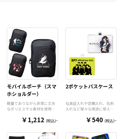
モバイルポーチ（スマ
2ポケットパスケース
ホショルダー）
軽量でありながら非常に丈夫
社員証入れや定期入れ、名刺
なポリエステル素材を使用し
入れなど様々な用途に使え
たコンパクトなモバイルポー
る、高品質PUレザー製のパス
￥1,212
￥540
チ（スマホショルダー）で
ケースをお客様がお持ちのオ
(税込)~
(税込)~
す。オープンポケット1つにフ
リジナルのデザインにて製作
ァスナーポケット2つのトリプ
いたします。クリアポケット
ルポケットですので整理整頓
と通常ポケットで2枚のカード