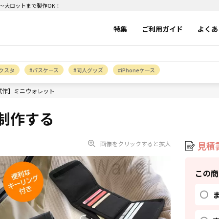
ト～大ロットまで製作OK！
特集
ご利用ガイド
よくあ
クスタ
パスケース
同人グッズ
iPhoneケース
試作】ミニウォレット
制作する
画像をクリックすると拡大
見積
この商