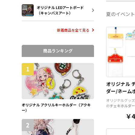
オリジナル LEDアートボード
（キャンバスアート）
夏のイベント
新着商品を全て見る
商品ランキング
1
オリジナル 
ダー/ネーム
チケットホル
オリジナルグッズ
オリジナル アクリルキーホルダー（アクキ
の
チェキホルダー
ー）
ルダー、チケット
￥4
アクリル部分とホ
ツを組み合わせた
2
そうでなかった
オ
ッズ
です。透明度