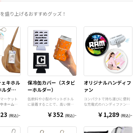
を盛り上げるおすすめグッズ！
チェキホル
保冷缶カバー（スタビ
オリジナルハンディフ
ホルダー/
ーホルダー）
ァン
ダー
マーケット
缶飲料や小型のペットボトル
コンパクトで持ち運びに便利
やネームホ
に装着することで、高い保温
な充電式のハンディファン
ホルダー
は
保冷効果を発揮する保冷缶カ
を、お客様がお持ちのデザイ
23
￥352
￥1,289
ルダーパー
バー（スタビーホルダー）を
ンにて製作いたします。携帯
(税込)~
(税込)~
(税込)~
今まであり
OEM製作できます。使わない
に便利なコンパクトサイズの
リジナルグ
時は折り畳んで持ち運べるの
扇風機で、重さは約110gと軽
が高く美し
で、携帯性に優れています。
量。風量は3段階に切り替えが