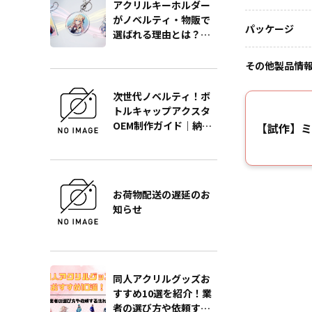
アクリルキーホルダー
がノベルティ・物販で
パッケージ
選ばれる理由とは？販
促効果を最大化する製
作の極意をプロが徹底
その他製品情
解説
次世代ノベルティ！ボ
トルキャップアクスタ
OEM制作ガイド｜納
【試作】ミ
期・単価・品質を徹底
解説
お荷物配送の遅延のお
知らせ
同人アクリルグッズお
すすめ10選を紹介！業
者の選び方や依頼する