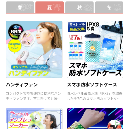
加したり、ストラップをキーホルダ
にご相談ください。
ーに変更することも可能です。 アニ
春
夏
秋
冬
メ、エンタメ、スポーツ、官公庁、
またコミケなどの同人グッズ販売な
ど様々な業界に人気です。 短納期・
小ロットでの対応も可能ですのでご
不明点がありましたら、個人のお客
様から企業・業者のかた問わずお気
軽にご相談ください。
ハンディファン
スマホ防水ソフトケース
コンパクトで持ち運びに便利なハン
防水レベル最高水準「IPX8」を取得
ディファンです。首に掛けても置い
した全7色のスマホ防水ソフトケー
て使うことも可能です。
スです。