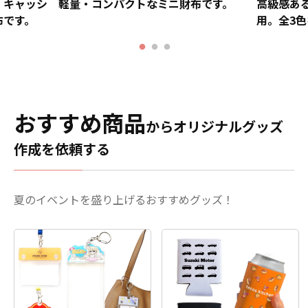
、キャッシ
軽量・コンパクトなミニ財布です。
高級感あ
布です。
用。全3
おすすめ商品
からオリジナルグッズ
作成を依頼する
夏のイベントを盛り上げるおすすめグッズ！