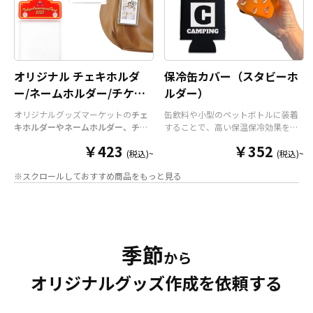
オリジナル チェキホルダ
保冷缶カバー（スタビーホ
ー/ネームホルダー/チケッ
ルダー）
トホルダー
オリジナルグッズマーケットの
チェ
缶飲料や小型のペットボトルに装着
キホルダーやネームホルダー、チケ
することで、高い保温保冷効果を発
ットホルダー
はアクリル部分とホル
揮する保冷缶カバー（スタビーホル
￥423
￥352
ダーパーツを組み合わせた今まであ
ダー）をOEM製作できます。使わな
(税込)~
(税込)~
りそうでなかった
オリジナルグッズ
い時は折り畳んで持ち運べるので、
※スクロールしておすすめ商品をもっと見る
です。透明度が高く美しいアクリル
携帯性に優れています。オールシー
のヘッダーパーツと、
オリジナル
の
ズンはもちろん、さまざまなシーン
チケットホルダーやチェキホルダ
で活躍するアイテムです。本体のカ
ー、ネームホルダーでオリジナルの
ラーは全9色ご用意しておりますの
ホルダーはデザイン次第でどんなシ
で、お客様のイメージやデザインに
ーンでもマッチします。ヘッダー部
合わせてお選びいただけます。 国内
季節
分はダイカットでデザインにあわせ
の自社工場にて印刷いたしますの
から
た自由な形状で制作することができ
で、短納期・小ロットでの対応が可
オリジナルグッズ作成を依頼する
ます。また長さ調整と安全機能が付
能です。グッズ制作の専門スタッフ
いたネックストラップが標準で付属
がしっかりサポートいたしますの
します。オプションでチャームを追
で、ご不明点がありましたらお気軽