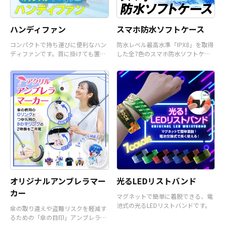
ハンディファン
スマホ防水ソフトケース
コンパクトで持ち運びに便利なハン
防水レベル最高水準「IPX8」を取得
ディファンです。首に掛けても置い
した全7色のスマホ防水ソフトケー
て使うことも可能です。
スです。
オリジナルアンブレラマー
光るLEDリストバンド
カー
マグネットで簡単に着脱できる、電
池式の光るLEDリストバンドです。
傘の取り違えや盗難リスクを軽減す
るための「傘の目印」アンブレラマ