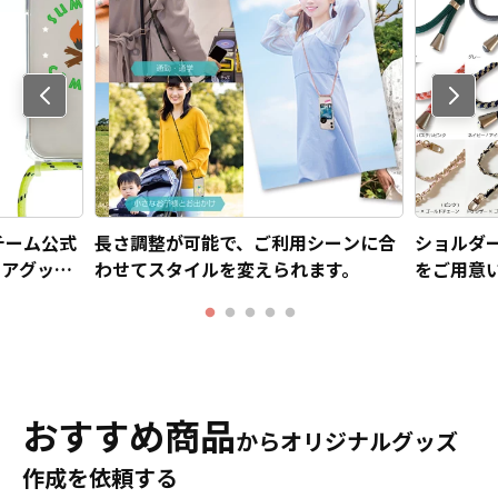
Previo
us
チーム公式
長さ調整が可能で、ご利用シーンに合
ショルダ
ドアグッ
わせてスタイルを変えられます。
をご用意
おすすめ商品
からオリジナルグッズ
作成を依頼する