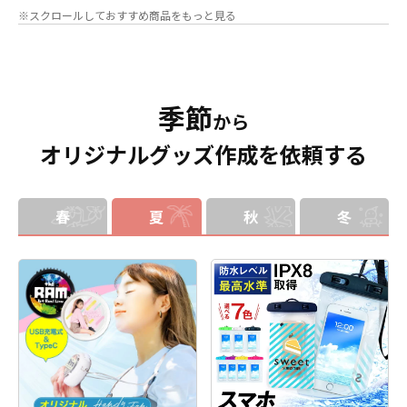
りそうでなかった
オリジナルグッズ
い時は折り畳んで持ち運べるので、
※スクロールしておすすめ商品をもっと見る
です。透明度が高く美しいアクリル
携帯性に優れています。オールシー
のヘッダーパーツと、
オリジナル
の
ズンはもちろん、さまざまなシーン
チケットホルダーやチェキホルダ
で活躍するアイテムです。本体のカ
ー、ネームホルダーでオリジナルの
ラーは全9色ご用意しておりますの
ホルダーはデザイン次第でどんなシ
で、お客様のイメージやデザインに
ーンでもマッチします。ヘッダー部
合わせてお選びいただけます。 国内
季節
分はダイカットでデザインにあわせ
の自社工場にて印刷いたしますの
から
た自由な形状で制作することができ
で、短納期・小ロットでの対応が可
オリジナルグッズ作成を依頼する
ます。また長さ調整と安全機能が付
能です。グッズ制作の専門スタッフ
いたネックストラップが標準で付属
がしっかりサポートいたしますの
します。オプションでチャームを追
で、ご不明点がありましたらお気軽
加したり、ストラップをキーホルダ
にご相談ください。
ーに変更することも可能です。 アニ
春
夏
秋
冬
メ、エンタメ、スポーツ、官公庁、
またコミケなどの同人グッズ販売な
ど様々な業界に人気です。 短納期・
小ロットでの対応も可能ですのでご
不明点がありましたら、個人のお客
様から企業・業者のかた問わずお気
軽にご相談ください。