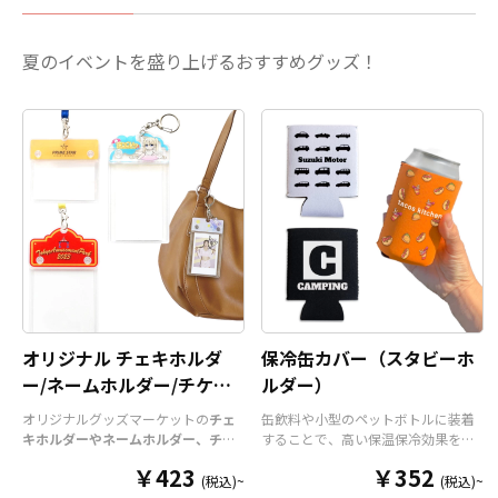
夏のイベントを盛り上げるおすすめグッズ！
オリジナル チェキホルダ
保冷缶カバー（スタビーホ
ー/ネームホルダー/チケッ
ルダー）
トホルダー
オリジナルグッズマーケットの
チェ
缶飲料や小型のペットボトルに装着
キホルダーやネームホルダー、チケ
することで、高い保温保冷効果を発
ットホルダー
はアクリル部分とホル
揮する保冷缶カバー（スタビーホル
￥423
￥352
ダーパーツを組み合わせた今まであ
ダー）をOEM製作できます。使わな
(税込)~
(税込)~