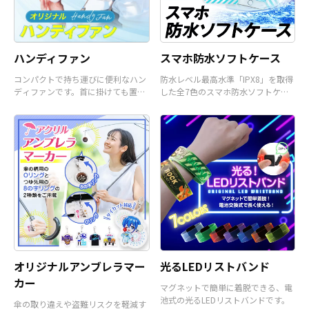
ハンディファン
スマホ防水ソフトケース
コンパクトで持ち運びに便利なハン
防水レベル最高水準「IPX8」を取得
ディファンです。首に掛けても置い
した全7色のスマホ防水ソフトケー
て使うことも可能です。
スです。
オリジナルアンブレラマー
光るLEDリストバンド
カー
マグネットで簡単に着脱できる、電
池式の光るLEDリストバンドです。
傘の取り違えや盗難リスクを軽減す