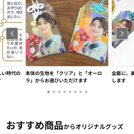
Previo
us
しい時代の
本体の生地を「クリア」と「オーロ
全面に、
す
ラ」からお選びいただけます
します
おすすめ商品
からオリジナルグッズ