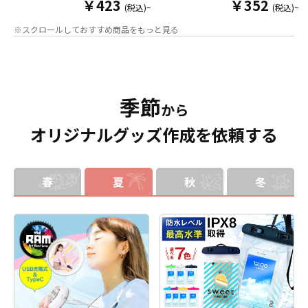
￥423
￥352
ダーパーツを組み合わせた今まであ
ダー）をOEM製作できます。使わな
(税込)~
(税込)~
りそうでなかった
オリジナルグッズ
い時は折り畳んで持ち運べるので、
※スクロールしておすすめ商品をもっと見る
です。透明度が高く美しいアクリル
携帯性に優れています。オールシー
のヘッダーパーツと、
オリジナル
の
ズンはもちろん、さまざまなシーン
チケットホルダーやチェキホルダ
で活躍するアイテムです。本体のカ
ー、ネームホルダーでオリジナルの
ラーは全9色ご用意しておりますの
ホルダーはデザイン次第でどんなシ
で、お客様のイメージやデザインに
ーンでもマッチします。ヘッダー部
合わせてお選びいただけます。 国内
季節
分はダイカットでデザインにあわせ
の自社工場にて印刷いたしますの
から
た自由な形状で制作することができ
で、短納期・小ロットでの対応が可
オリジナルグッズ作成を依頼する
ます。また長さ調整と安全機能が付
能です。グッズ制作の専門スタッフ
いたネックストラップが標準で付属
がしっかりサポートいたしますの
します。オプションでチャームを追
で、ご不明点がありましたらお気軽
加したり、ストラップをキーホルダ
にご相談ください。
ーに変更することも可能です。 アニ
春
夏
秋
冬
メ、エンタメ、スポーツ、官公庁、
またコミケなどの同人グッズ販売な
ど様々な業界に人気です。 短納期・
小ロットでの対応も可能ですのでご
不明点がありましたら、個人のお客
様から企業・業者のかた問わずお気
軽にご相談ください。