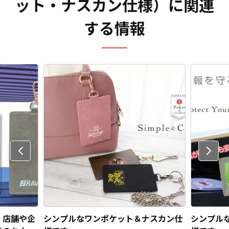
ット・ナスカン仕様）に関連
する情報
Previo
us
】店舗や企
シンプルなワンポケット＆ナスカン仕
シンプル