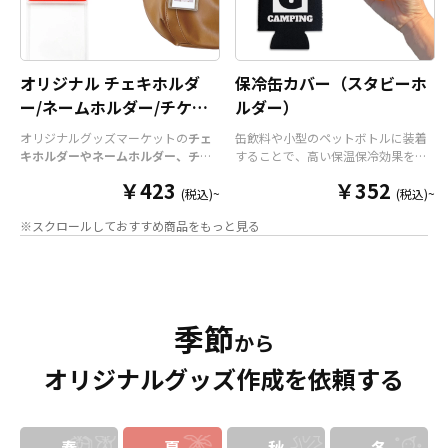
オリジナル チェキホルダ
保冷缶カバー（スタビーホ
ー/ネームホルダー/チケッ
ルダー）
トホルダー
オリジナルグッズマーケットの
チェ
缶飲料や小型のペットボトルに装着
キホルダーやネームホルダー、チケ
することで、高い保温保冷効果を発
ットホルダー
はアクリル部分とホル
揮する保冷缶カバー（スタビーホル
￥423
￥352
ダーパーツを組み合わせた今まであ
ダー）をOEM製作できます。使わな
(税込)~
(税込)~
りそうでなかった
オリジナルグッズ
い時は折り畳んで持ち運べるので、
※スクロールしておすすめ商品をもっと見る
です。透明度が高く美しいアクリル
携帯性に優れています。オールシー
のヘッダーパーツと、
オリジナル
の
ズンはもちろん、さまざまなシーン
チケットホルダーやチェキホルダ
で活躍するアイテムです。本体のカ
ー、ネームホルダーでオリジナルの
ラーは全9色ご用意しておりますの
ホルダーはデザイン次第でどんなシ
で、お客様のイメージやデザインに
ーンでもマッチします。ヘッダー部
合わせてお選びいただけます。 国内
季節
分はダイカットでデザインにあわせ
の自社工場にて印刷いたしますの
から
た自由な形状で制作することができ
で、短納期・小ロットでの対応が可
オリジナルグッズ作成を依頼する
ます。また長さ調整と安全機能が付
能です。グッズ制作の専門スタッフ
いたネックストラップが標準で付属
がしっかりサポートいたしますの
します。オプションでチャームを追
で、ご不明点がありましたらお気軽
加したり、ストラップをキーホルダ
にご相談ください。
ーに変更することも可能です。 アニ
春
夏
秋
冬