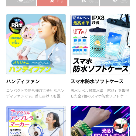
メ、エンタメ、スポーツ、官公庁、
またコミケなどの同人グッズ販売な
ど様々な業界に人気です。 短納期・
小ロットでの対応も可能ですのでご
不明点がありましたら、個人のお客
様から企業・業者のかた問わずお気
軽にご相談ください。
ハンディファン
スマホ防水ソフトケース
コンパクトで持ち運びに便利なハン
防水レベル最高水準「IPX8」を取得
ディファンです。首に掛けても置い
した全7色のスマホ防水ソフトケー
て使うことも可能です。
スです。