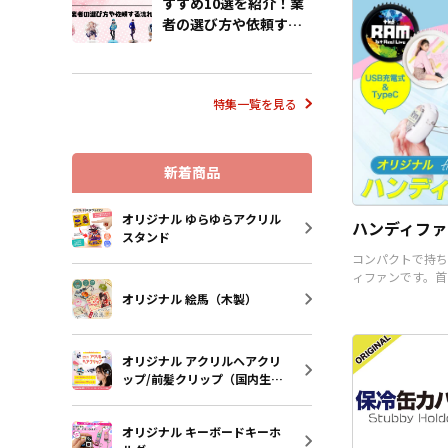
り揃えております
すすめ10選を紹介！業
様にはデザインを
者の選び方や依頼する
だくだけで、オリ
流れも解説
として販売するこ
す。国内生産で小
の制作も承ってお
特集一覧を見る
で、お気軽にご相
い。
新着商品
オリジナル ゆらゆらアクリル
ハンディファ
スタンド
コンパクトで持ち
ィファンです。首
うことも可能です
オリジナル 絵馬（木製）
オリジナル アクリルヘアクリ
ップ/前髪クリップ（国内生
産）
オリジナル キーボードキーホ