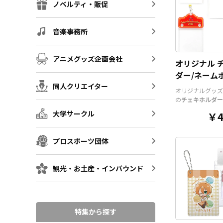
ノベルティ・販促
音楽事務所
アニメグッズ企画会社
オリジナル 
ダー/ネーム
同人クリエイター
チケットホル
オリジナルグッズ
の
チェキホルダー
ルダー、チケット
大学サークル
￥4
アクリル部分とホ
ツを組み合わせた
そうでなかった
オ
プロスポーツ団体
ッズ
です。透明度
いアクリルのヘッ
と、
オリジナル
の
観光・お土産・インバウンド
ルダーやチェキホ
ームホルダーでオ
ホルダーはデザイ
んなシーンでもマ
す。ヘッダー部分
特集から探す
トでデザインにあ