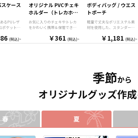
ことができ
期・小ロットでの対応が可能
として販売していただくこと
パスケース
オリジナル PVCチェキ
ボディバッグ / ウエス
整と安全機
です。グッズ制作の専門スタ
ができます。国内生産で小ロ
）
ホルダー（トレカホル
トポーチ
ストラップ
ッフがしっかりサポートいた
ットからの制作も承っており
す。オプシ
しますので、ご不明点があり
ますので、お気軽にお問い合
ダー）
あるPUレザ
お気に入りのチェキやトレカ
軽量で丈夫なポリエステル素
追加した
ましたらお気軽にご相談くだ
わせください！
1ポケット仕
をかわいく携帯＆保管できる
材を使用した、スタンダード
キーホルダ
さい。
パスケースで
「オリジナル PVCチェキホル
な形状のオリジナルボディバ
も可能で
86
￥361
￥1,181
る高品質な
ダー（トレカホルダー）」を
ッグ（ウエストポーチ）で
(税込)~
(税込)~
(税込)~
ンタメ、スポ
、表面全面
お客様のオリジナルデザイン
す。メインポケットはダブル
たコミケな
なイラス
で制作いたします。 本体は透
ファスナー使用で大きく口が
売など様々
リントいた
明感のある「クリアタイプ」
開きますので必要なものをサ
。 短納期・
は「ブラッ
と、角度によって七色に輝く
ッと取り出せます。ストラッ
も可能です
「ホワイ
「オーロラタイプ」の2種類を
プの長さをアジャスターで調
りました
季節
意しておりま
ご用意。表面には端まで美し
整できるので、男性・女性問
から企業・
から
やキャラク
いフルカラープリントが可能
わずお使いいただけるユニセ
お気軽にご
ラー、ター
で、オリジナルデザインの魅
ックス商品となっておりま
合わせてお
力を余すことなく表現できま
す。両手が空いて動きやすい
オリジナルグッズ作成
。また、標
す。 キーホルダー付きなの
ボディバッグ（ウエストポー
バーのボー
で、バッグやポーチに取り付
チ）はオリジナルデザインの
します。 パ
けて外出先でも気軽に持ち歩
印刷で景品やアニメグッズや
ントやギフ
け、推しへの愛をさりげなく
アーティストグッズなどのイ
高く、老若
アピールできるアイテムで
ベントグッズとしても喜ばれ
春
夏
ユーザー様
す。 販売に必要な資材も取り
ます。シンプルなロゴなどを
るアイテム
揃えておりますので、お客様
いれて販促品はもちろん記念
な資材も取
にはデザインをご入稿いただ
品、ノベルティ、アパレル商