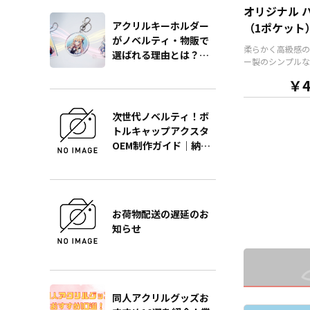
な形状で制作する
オリジナル 
ます。また長さ調
アクリルキーホルダー
（1ポケット
能が付いたネック
がノベルティ・物販で
が標準で付属しま
柔らかく高級感の
ョンでチャームを
選ばれる理由とは？販
ー製のシンプルな
り、ストラップを
促効果を最大化する製
様のオリジナル 
ーに変更すること
￥4
作の極意をプロが徹底
す。ケイオーが誇
す。 アニメ、エ
解説
フルカラー印刷で
ーツ、官公庁、ま
に写真やカラフル
どの同人グッズ販
次世代ノベルティ！ボ
ト、ロゴなどをプ
な業界に人気です
トルキャップアクスタ
します。 内生地
小ロットでの対応
OEM制作ガイド｜納
ク」「ブラウン」
のでご不明点があ
期・単価・品質を徹底
ト」の3色をご用
ら、個人のお客様
解説
すので、デザイン
業者のかた問わず
ターのイメージカ
相談ください。
ゲットユーザーに
選びいただけます
お荷物配送の遅延のお
準仕様としてシル
知らせ
ルチェーンが付属
スケースはプレゼ
トとしても人気が
男女多くのエンド
がターゲットにな
同人アクリルグッズお
です。販売に必要