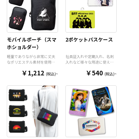
モバイルポーチ（スマ
2ポケットパスケース
ホショルダー）
軽量でありながら非常に丈夫
社員証入れや定期入れ、名刺
なポリエステル素材を使用し
入れなど様々な用途に使え
たコンパクトなモバイルポー
る、高品質PUレザー製のパス
￥1,212
￥540
チ（スマホショルダー）で
ケースをお客様がお持ちのオ
(税込)~
(税込)~
す。オープンポケット1つにフ
リジナルのデザインにて製作
ァスナーポケット2つのトリプ
いたします。クリアポケット
ルポケットですので整理整頓
と通常ポケットで2枚のカード
もしやすく、使いたいアイテ
を収納することができ、ネッ
ムをさっと取り出すことがで
クストラップも標準装備。ア
きます。ショルダーポーチと
ニメグッズやアーティストグ
してだけでなく、カラビナ用
ッズとしてはもちろん、企業
のループ（※カラビナ本体は
ロゴを入れたオリジナル社員
オプションとなります）とベ
証ケースや、コンサート等の
ルトループを装備しています
スタッフパスケースとしても
ので、様々な用途に活躍いた
最適です。販売に必要な資材