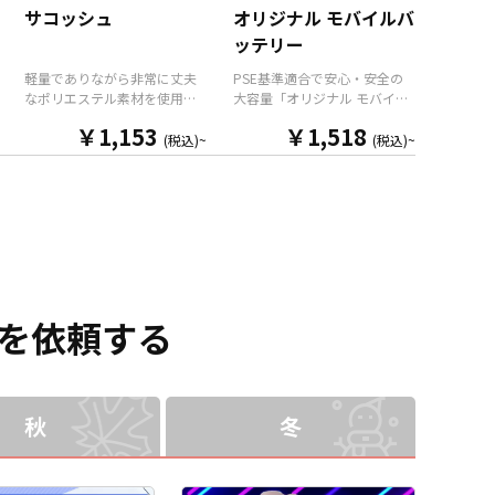
します。メンズもレディース
も取り揃えておりますので、
サコッシュ
オリジナル モバイルバ
も使えるバランスの良いサイ
お客様にはデザインをご入稿
ッテリー
ズ感で日常使いにもピッタ
いただくだけでオリジナル商
リ。ポリエステル素材なので
品として販売していただくこ
軽量でありながら非常に丈夫
PSE基準適合で安心・安全の
野外フェスやスポーツイベン
とができます。 短納期・小ロ
なポリエステル素材を使用し
大容量「オリジナル モバイル
トなどの販促品はもちろん、
ットでの対応も可能ですので
たオリジナル サコッシュで
バッテリー」をお客様のオリ
同人イベントでの販売やコン
ご不明点がありましたらお気
￥1,153
￥1,518
す。メンズもレディースも使
ジナルデザインで制作いたし
(税込)~
(税込)~
サートやライブイベントの物
軽にご相談ください。
えるバランスの良いサイズ感
ます。 モバイルバッテリー本
販品としても最適です。販売
で普段遣いにもピッタリ。本
体前面のパネル部分に、美し
に必要な資材も取り揃えてお
体背面と内側には2つずつのオ
いフルカラー印刷による全面
りますので、お客様にはデザ
ープンポケットがありますの
プリントが可能で、印刷面は
インをご入稿いただくだけで
で整理整頓も大丈夫。使いた
マットな質感のPC-ABSと、美
デザインをプリントし、オリ
いアイテムをさっと取り出す
しい光沢があるアクリルの2種
ジナル商品として販売してい
ことができます。ポリエステ
類よりお選びいただけます。
ただくことができます。 国内
ル素材なので野外フェスやス
バッテリーの容量は
生産で小ロットからの制作も
ポーツイベントなどの販促品
5,000mAhの大容量で、出力
を依頼する
承っておりますので、ご不明
はもちろん、同人イベントで
用のUSB TypeAポートと入出
点がありましたらお気軽にご
の販売やコンサートやライブ
力兼用のUSB TypeCポートの2
相談ください。
イベントの物販品としても最
ポートを搭載。 もちろん
適です。販売に必要な資材も
PSE（電気用品安全法）基準
取り揃えておりますので、お
適合製品で、加えて各種「安
秋
冬
客様にはデザインをご入稿い
全機能」搭載＆耐衝撃設計。
ただくだけでオリジナル商品
モバイルバイルバッテリーは
として販売していただくこと
「ひとり一台」が当たり前に