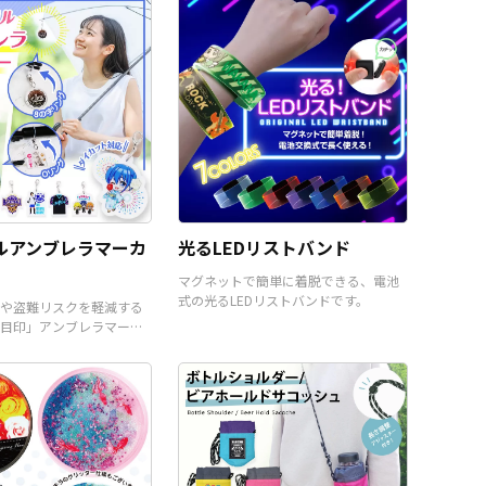
ができます。 短納期・小ロッ
なった定番デジタルガジェッ
トでの対応も可能ですのでご
トですので、老若男女多くの
不明点がありましたらお気軽
お客様をターゲットにできる
にご相談ください。
汎用性の高いオリジナルグッ
ズが制作できます。 専用のブ
リスターパッケージなど、販
売に必要な資材も取り揃えて
おりますので、お客様にはデ
ザインをご入稿いただくだけ
で、オリジナル商品として販
売することができます。お気
軽にご相談ください。
ルアンブレラマーカ
光るLEDリストバンド
マグネットで簡単に着脱できる、電池
式の光るLEDリストバンドです。
や盗難リスクを軽減する
目印」アンブレラマーカ