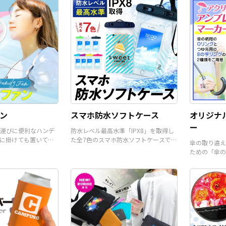
ので、お客
くだけでオリジナル商品とし
品としてもオススメです。販
ご入稿いた
て販売していただくことがで
売に必要な資材も取り揃えて
ジナル商品
きます。国内生産で短納期、
おりますので、お客様にはデ
とができま
小ロットからの制作も承って
ザインをご入稿いただくだけ
ロットから
おりますので、お気軽にご相
でオリジナル商品として販売
りますの
談ください。
していただくことができま
談くださ
す。 短納期・小ロットでの対
応も可能ですのでご不明点が
ありましたらお気軽にご相談
ください。
ン
スマホ防水ソフトケース
オリジナ
ー
運びに便利なハンデ
防水レベル最高水準「IPX8」を取得し
に掛けても置いて使
た全7色のスマホ防水ソフトケースで
傘の取り違え
。
す。
ための「傘の
ーです。