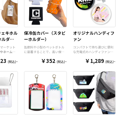
チェキホル
保冷缶カバー（スタビ
オリジナルハンディフ
ホルダー/
ーホルダー）
ァン
ダー
マーケット
缶飲料や小型のペットボトル
コンパクトで持ち運びに便利
やネームホ
に装着することで、高い保温
な充電式のハンディファン
ホルダー
は
保冷効果を発揮する保冷缶カ
を、お客様がお持ちのデザイ
23
￥352
￥1,289
ルダーパー
バー（スタビーホルダー）を
ンにて製作いたします。携帯
(税込)~
(税込)~
(税込)~
今まであり
OEM製作できます。使わない
に便利なコンパクトサイズの
リジナルグ
時は折り畳んで持ち運べるの
扇風機で、重さは約110gと軽
が高く美し
で、携帯性に優れています。
量。風量は3段階に切り替えが
ダーパーツ
オールシーズンはもちろん、
可能です。ネックストラップ
チケットホ
さまざまなシーンで活躍する
が付属しますので、「首掛け
ルダー、ネ
アイテムです。本体のカラー
扇風機」「卓上扇風機」「手
リジナルの
は全9色ご用意しておりますの
持ち扇風機」の3WAYで使用す
ン次第でど
で、お客様のイメージやデザ
ることができます。 販売に必
ッチしま
インに合わせてお選びいただ
要な資材も取り揃えておりま
はダイカッ
けます。 国内の自社工場にて
すので、お客様にはデザイン
わせた自由
印刷いたしますので、短納
をご入稿いただくだけで商品