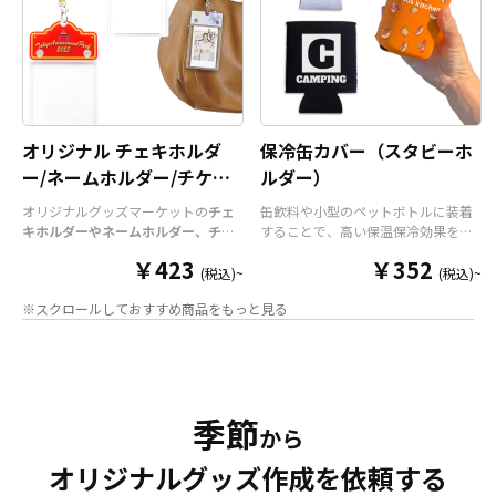
オリジナル チェキホルダ
保冷缶カバー（スタビーホ
ー/ネームホルダー/チケッ
ルダー）
トホルダー
オリジナルグッズマーケットの
チェ
缶飲料や小型のペットボトルに装着
キホルダーやネームホルダー、チケ
することで、高い保温保冷効果を発
ットホルダー
はアクリル部分とホル
揮する保冷缶カバー（スタビーホル
￥423
￥352
ダーパーツを組み合わせた今まであ
ダー）をOEM製作できます。使わな
(税込)~
(税込)~
りそうでなかった
オリジナルグッズ
い時は折り畳んで持ち運べるので、
※スクロールしておすすめ商品をもっと見る
です。透明度が高く美しいアクリル
携帯性に優れています。オールシー
のヘッダーパーツと、
オリジナル
の
ズンはもちろん、さまざまなシーン
チケットホルダーやチェキホルダ
で活躍するアイテムです。本体のカ
ー、ネームホルダーでオリジナルの
ラーは全9色ご用意しておりますの
ホルダーはデザイン次第でどんなシ
で、お客様のイメージやデザインに
ーンでもマッチします。ヘッダー部
合わせてお選びいただけます。 国内
季節
分はダイカットでデザインにあわせ
の自社工場にて印刷いたしますの
から
た自由な形状で制作することができ
で、短納期・小ロットでの対応が可
オリジナルグッズ作成を依頼する
ます。また長さ調整と安全機能が付
能です。グッズ制作の専門スタッフ
いたネックストラップが標準で付属
がしっかりサポートいたしますの