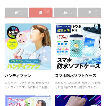
します。オプションでチャームを追
で、ご不明点がありましたらお気軽
加したり、ストラップをキーホルダ
にご相談ください。
ーに変更することも可能です。 アニ
春
夏
秋
冬
メ、エンタメ、スポーツ、官公庁、
またコミケなどの同人グッズ販売な
ど様々な業界に人気です。 短納期・
小ロットでの対応も可能ですのでご
不明点がありましたら、個人のお客
様から企業・業者のかた問わずお気
軽にご相談ください。
ハンディファン
スマホ防水ソフトケース
コンパクトで持ち運びに便利なハン
防水レベル最高水準「IPX8」を取得
ディファンです。首に掛けても置い
した全7色のスマホ防水ソフトケー
て使うことも可能です。
スです。