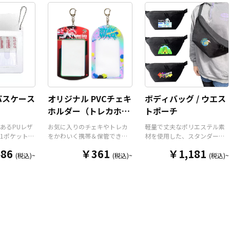
リジナルグ
時は折り畳んで持ち運べるの
扇風機で、重さは約110gと軽
が高く美し
で、携帯性に優れています。
量。風量は3段階に切り替えが
ダーパーツ
オールシーズンはもちろん、
可能です。ネックストラップ
チケットホ
さまざまなシーンで活躍する
が付属しますので、「首掛け
ルダー、ネ
アイテムです。本体のカラー
扇風機」「卓上扇風機」「手
リジナルの
は全9色ご用意しておりますの
持ち扇風機」の3WAYで使用す
ン次第でど
で、お客様のイメージやデザ
ることができます。 販売に必
ッチしま
インに合わせてお選びいただ
要な資材も取り揃えておりま
はダイカッ
けます。 国内の自社工場にて
すので、お客様にはデザイン
わせた自由
印刷いたしますので、短納
をご入稿いただくだけで商品
ことができ
期・小ロットでの対応が可能
として販売していただくこと
パスケース
オリジナル PVCチェキ
ボディバッグ / ウエス
整と安全機
です。グッズ制作の専門スタ
ができます。国内生産で小ロ
）
ホルダー（トレカホル
トポーチ
ストラップ
ッフがしっかりサポートいた
ットからの制作も承っており
す。オプシ
しますので、ご不明点があり
ますので、お気軽にお問い合
ダー）
あるPUレザ
お気に入りのチェキやトレカ
軽量で丈夫なポリエステル素
追加した
ましたらお気軽にご相談くだ
わせください！
1ポケット仕
をかわいく携帯＆保管できる
材を使用した、スタンダード
キーホルダ
さい。
パスケースで
「オリジナル PVCチェキホル
な形状のオリジナルボディバ
も可能で
86
￥361
￥1,181
る高品質な
ダー（トレカホルダー）」を
ッグ（ウエストポーチ）で
(税込)~
(税込)~
(税込)~
ンタメ、スポ
、表面全面
お客様のオリジナルデザイン
す。メインポケットはダブル
たコミケな
なイラス
で制作いたします。 本体は透
ファスナー使用で大きく口が
売など様々
リントいた
明感のある「クリアタイプ」
開きますので必要なものをサ
。 短納期・
は「ブラッ
と、角度によって七色に輝く
ッと取り出せます。ストラッ
も可能です
「ホワイ
「オーロラタイプ」の2種類を
プの長さをアジャスターで調
りました
意しておりま
ご用意。表面には端まで美し
整できるので、男性・女性問
から企業・
やキャラク
いフルカラープリントが可能
わずお使いいただけるユニセ
お気軽にご
ラー、ター
で、オリジナルデザインの魅
ックス商品となっておりま