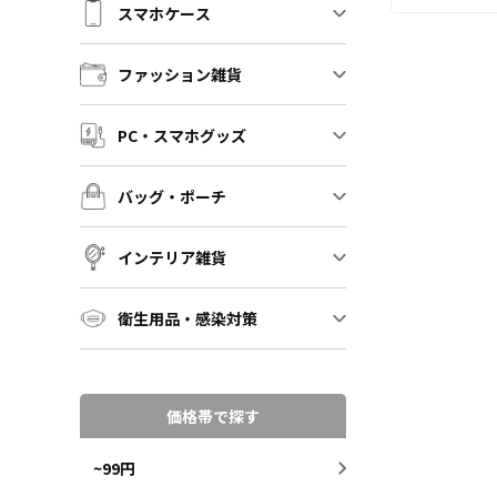
スマホケース
たします。 
も取り揃えて
客様にはデザ
ファッション雑貨
だくだけでオ
て販売してい
ます。 アク
PC・スマホグッズ
メ、エンタメ
庁、同人グッ
バッグ・ポーチ
に人気です。
ットからの制
すので、お気
インテリア雑貨
い。
衛生用品・感染対策
価格帯で探す
~99円