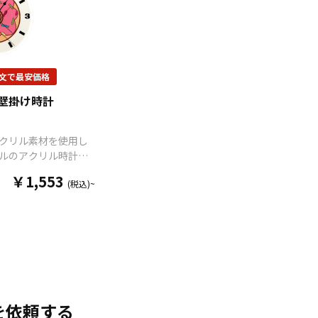
文で最安価格
 壁掛け時計
クリル素材を使用し
ルのアクリル時計
クロック）を、お客
￥1,553
(税込)~
ンに合わせて制作い
 販売に必要な資材も
おりますので、お客
インをご入稿いただ
リジナル商品として
ただくことができま
リル の時計はアニメ、
スポーツ、官公庁、
など様々な業界に人
を依頼する