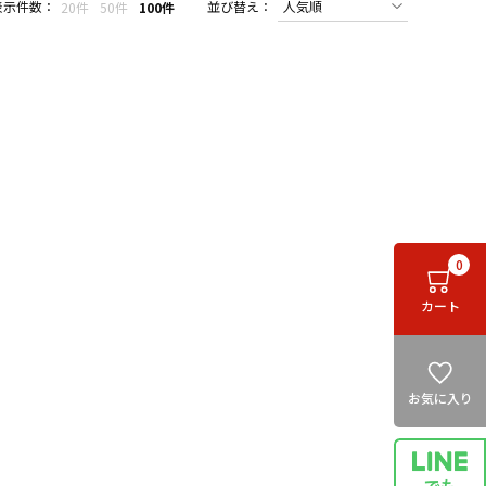
表示件数：
並び替え：
20件
50件
100件
0
カート
お気に入り