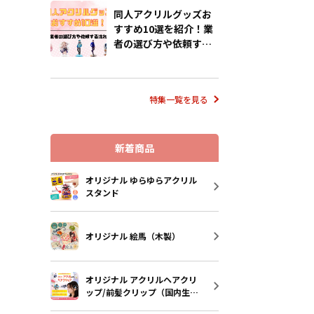
相談ください。
ゲットユーザーに
同人アクリルグッズお
選びいただけます
すすめ10選を紹介！業
準仕様としてシル
者の選び方や依頼する
ルチェーンが付属
流れも解説
スケースはプレゼ
トとしても人気が
男女多くのエンド
がターゲットにな
特集一覧を見る
です。販売に必要
り揃えております
様にはデザインを
新着商品
だくだけで、オリ
として販売するこ
す。国内生産で小
オリジナル ゆらゆらアクリル
の制作も承ってお
スタンド
で、お気軽にご相
い。
オリジナル 絵馬（木製）
オリジナル アクリルヘアクリ
ップ/前髪クリップ（国内生
産）