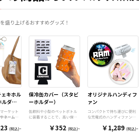
気です。 国内生産で小ロットか
気です。 
らの制作も承っておりますの
対応も可能
で、お気軽にご相談ください。
ありました
ださい。
を盛り上げるおすすめグッズ！
チェキホル
保冷缶カバー（スタビ
オリジナルハンディフ
ホルダー/
ーホルダー）
ァン
ダー
マーケット
缶飲料や小型のペットボトル
コンパクトで持ち運びに便利
やネームホ
に装着することで、高い保温
な充電式のハンディファン
ホルダー
は
保冷効果を発揮する保冷缶カ
を、お客様がお持ちのデザイ
23
￥352
￥1,289
ルダーパー
バー（スタビーホルダー）を
ンにて製作いたします。携帯
(税込)~
(税込)~
(税込)~
今まであり
OEM製作できます。使わない
に便利なコンパクトサイズの