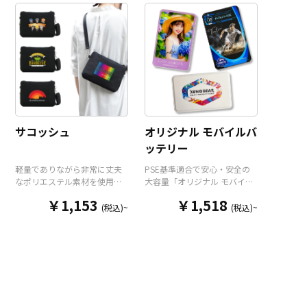
ァスナーポケット2つのトリプ
いたします。クリアポケット
ルポケットですので整理整頓
と通常ポケットで2枚のカード
もしやすく、使いたいアイテ
を収納することができ、ネッ
ムをさっと取り出すことがで
クストラップも標準装備。ア
きます。ショルダーポーチと
ニメグッズやアーティストグ
してだけでなく、カラビナ用
ッズとしてはもちろん、企業
のループ（※カラビナ本体は
ロゴを入れたオリジナル社員
オプションとなります）とベ
証ケースや、コンサート等の
ルトループを装備しています
スタッフパスケースとしても
ので、様々な用途に活躍いた
最適です。販売に必要な資材
します。メンズもレディース
も取り揃えておりますので、
サコッシュ
オリジナル モバイルバ
も使えるバランスの良いサイ
お客様にはデザインをご入稿
ッテリー
ズ感で日常使いにもピッタ
いただくだけでオリジナル商
リ。ポリエステル素材なので
品として販売していただくこ
軽量でありながら非常に丈夫
PSE基準適合で安心・安全の
野外フェスやスポーツイベン
とができます。 短納期・小ロ
なポリエステル素材を使用し
大容量「オリジナル モバイル
トなどの販促品はもちろん、
ットでの対応も可能ですので
たオリジナル サコッシュで
バッテリー」をお客様のオリ
同人イベントでの販売やコン
ご不明点がありましたらお気
￥1,153
￥1,518
す。メンズもレディースも使
ジナルデザインで制作いたし
(税込)~
(税込)~
サートやライブイベントの物
軽にご相談ください。
えるバランスの良いサイズ感
ます。 モバイルバッテリー本
販品としても最適です。販売
で普段遣いにもピッタリ。本
体前面のパネル部分に、美し
に必要な資材も取り揃えてお
体背面と内側には2つずつのオ
いフルカラー印刷による全面
りますので、お客様にはデザ
ープンポケットがありますの
プリントが可能で、印刷面は
インをご入稿いただくだけで
で整理整頓も大丈夫。使いた
マットな質感のPC-ABSと、美
デザインをプリントし、オリ
いアイテムをさっと取り出す
しい光沢があるアクリルの2種
ジナル商品として販売してい
ことができます。ポリエステ
類よりお選びいただけます。
ただくことができます。 国内
ル素材なので野外フェスやス
バッテリーの容量は