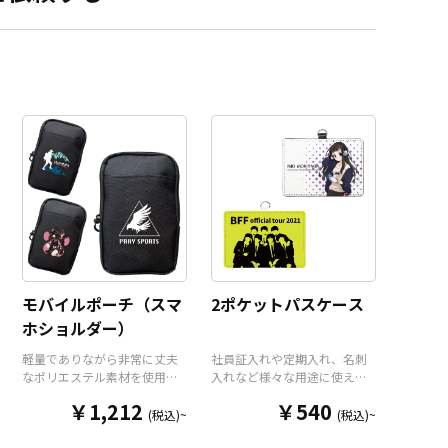
短納期・小ロットでの
ですのでご不明点が
らお気軽にご相談く
モバイルポーチ（スマ
2ポケットパスケース
ホショルダー）
軽量でありながら非常に丈夫
社員証入れや定期入れ、名刺
なポリエステル素材を使用し
入れなど様々な用途に使え
たコンパクトなモバイルポー
る、高品質PUレザー製のパス
￥1,212
￥540
チ（スマホショルダー）で
ケースをお客様がお持ちのオ
(税込)~
(税込)~
す。オープンポケット1つにフ
リジナルのデザインにて製作