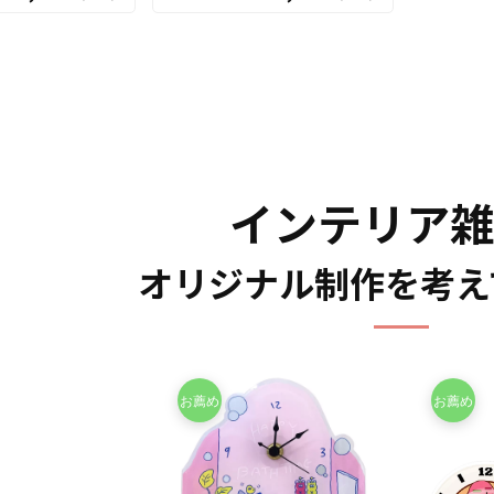
販売に必要な資材
たします。 販売に必要な資材
おりますので、お
も取り揃えておりますので、お
インをご入稿いた
客様にはデザインをご入稿いた
リジナル商品とし
だくだけでオリジナル商品とし
ただくことができ
て販売していただくことができ
リルの時計はアニ
ます。 アクリル の時計はアニ
、スポーツ、官公
メ、エンタメ、スポーツ、官公
ズなど様々な業界
庁、同人グッズなど様々な業界
インテリア
 国内生産で小ロ
に人気です。 短納期・小ロッ
作も承っておりま
トでの対応も可能ですのでご不
軽にご相談くださ
明点がありましたらお気軽にご
オリジナル制作を考え
相談ください。