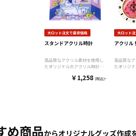
大ロット注文で最安価格
大ロット注
スタンドアクリル時計
アクリル
高品質なアクリル素材を使用し
高品質なア
たオリジナルのアクリル時計
たオリジナ
（アクリルクロック）を、お客
（アクリル
￥1,258
(税込)~
様のデザインに合わせて制作い
様のデザイ
たします。 販売に必要な資材も
たします。
取り揃えておりますので、お客
取り揃えて
様にはデザインをご入稿いただ
様にはデザ
くだけでオリジナル商品として
くだけでオ
販売していただくことができま
販売してい
す。 アクリルの時計はアニメ、
す。 アク
エンタメ、スポーツ、官公庁、
エンタメ、
すめ商品
同人グッズなど様々な業界に人
同人グッズ
からオリジナルグッズ作成