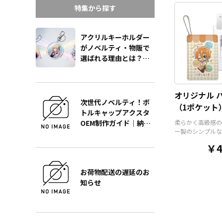
そうでなかった
オ
特集から探す
ッズ
です。透明度
いアクリルのヘッ
と、
オリジナル
の
ルダーやチェキホ
アクリルキーホルダー
ームホルダーでオ
がノベルティ・物販で
ホルダーはデザイ
選ばれる理由とは？販
んなシーンでもマ
促効果を最大化する製
す。ヘッダー部分
作の極意をプロが徹底
トでデザインにあ
解説
な形状で制作する
オリジナル 
ます。また長さ調
次世代ノベルティ！ボ
（1ポケット
能が付いたネック
トルキャップアクスタ
が標準で付属しま
OEM制作ガイド｜納
柔らかく高級感の
ョンでチャームを
ー製のシンプルな
期・単価・品質を徹底
り、ストラップを
様のオリジナル 
解説
ーに変更すること
￥4
す。ケイオーが誇
す。 アニメ、エ
フルカラー印刷で
ーツ、官公庁、ま
に写真やカラフル
どの同人グッズ販
お荷物配送の遅延のお
ト、ロゴなどをプ
な業界に人気です
知らせ
します。 内生地
小ロットでの対応
ク」「ブラウン」
のでご不明点があ
ト」の3色をご用
ら、個人のお客様
すので、デザイン
業者のかた問わず
ターのイメージカ