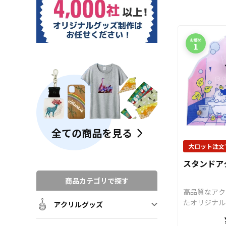
全ての商品を見る
大ロット注文
スタンドア
商品カテゴリで探す
高品質なアク
たオリジナル
アクリルグッズ
（アクリルク
様のデザイン