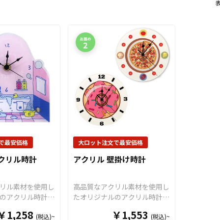
で最安価格
大ロット注文で最安価格
クリル時計
アクリル 壁掛け時計
リル素材を使用し
高品質なアクリル素材を使用し
のアクリル時計
たオリジナルのアクリル時計
ロック）を、お客
（アクリルクロック）を、お客
￥1,258
￥1,553
(税込)~
(税込)~
に合わせて制作い
様のデザインに合わせて制作い