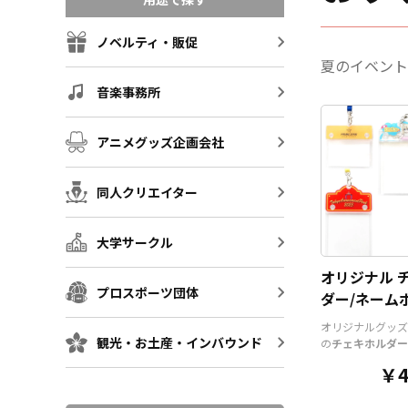
ノベルティ・販促
夏のイベント
音楽事務所
アニメグッズ企画会社
同人クリエイター
大学サークル
オリジナル 
プロスポーツ団体
ダー/ネーム
チケットホル
オリジナルグッズ
観光・お土産・インバウンド
の
チェキホルダー
ルダー、チケット
￥4
アクリル部分とホ
ツを組み合わせた