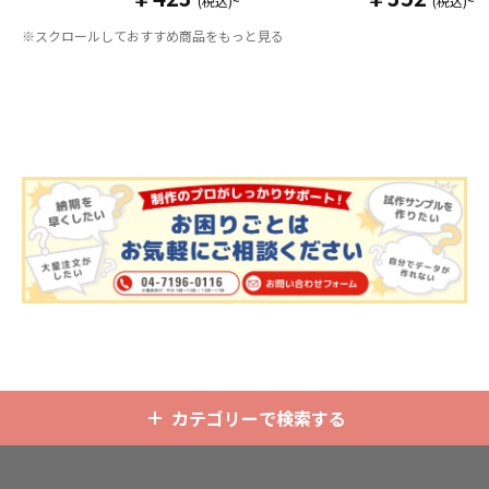
(税込)~
(税込)~
りそうでなかった
オリジナルグッズ
い時は折り畳んで持ち運べるので、
※スクロールしておすすめ商品をもっと見る
です。透明度が高く美しいアクリル
携帯性に優れています。オールシー
のヘッダーパーツと、
オリジナル
の
ズンはもちろん、さまざまなシーン
チケットホルダーやチェキホルダ
で活躍するアイテムです。本体のカ
ー、ネームホルダーでオリジナルの
ラーは全9色ご用意しておりますの
ホルダーはデザイン次第でどんなシ
で、お客様のイメージやデザインに
ーンでもマッチします。ヘッダー部
合わせてお選びいただけます。 国内
分はダイカットでデザインにあわせ
の自社工場にて印刷いたしますの
た自由な形状で制作することができ
で、短納期・小ロットでの対応が可
ます。また長さ調整と安全機能が付
能です。グッズ制作の専門スタッフ
いたネックストラップが標準で付属
がしっかりサポートいたしますの
します。オプションでチャームを追
で、ご不明点がありましたらお気軽
加したり、ストラップをキーホルダ
にご相談ください。
ーに変更することも可能です。 アニ
メ、エンタメ、スポーツ、官公庁、
またコミケなどの同人グッズ販売な
ど様々な業界に人気です。 短納期・
小ロットでの対応も可能ですのでご
不明点がありましたら、個人のお客
様から企業・業者のかた問わずお気
軽にご相談ください。
カテゴリーで検索する