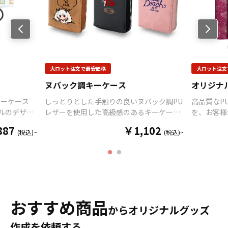
Previo
us
大ロット注文で最安価格
大ロット注文
ヌバック調キーケース
オリジナ
キーケース
しっとりとした手触りの良いヌバック調PU
高品質なP
ルのデザイ
レザーを使用した高級感のあるキーケース
を、お客様
必要な資材
です。コンパクトな手のひらサイズであり
ンにて製作
887
￥1,102
(税込)~
(税込)~
客様にはデ
ながら、ルームキーはもちろん、車のスマ
も取り揃え
オリジナル
ートキーやカードまで収納できる使い勝手
ザインをご
とができま
の良さがポイント。販売に必要な資材も取
商品として
ンタメ、スポ
り揃えておりますので、お客様にはデザイ
す。 キー
様々な業界
ンをご入稿いただくだけでオリジナル商品
ーツ、官公
ットからの制
として販売していただくことができます。
に人気です
人のお客様
短納期・小ロットでの対応も可能ですので
作も承って
おすすめ商品
からオリジナルグッズ
気軽にご相
ご不明点がありましたらお気軽にご相談く
から企業・
ださい。
談ください
作成を依頼する