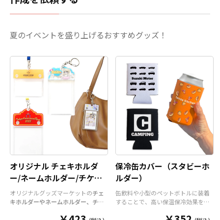
夏のイベントを盛り上げるおすすめグッズ！
オリジナル チェキホルダ
保冷缶カバー（スタビーホ
ー/ネームホルダー/チケッ
ルダー）
トホルダー
オリジナルグッズマーケットの
チェ
缶飲料や小型のペットボトルに装着
キホルダーやネームホルダー、チケ
することで、高い保温保冷効果を発
ットホルダー
はアクリル部分とホル
揮する保冷缶カバー（スタビーホル
￥423
￥352
ダーパーツを組み合わせた今まであ
ダー）をOEM製作できます。使わな