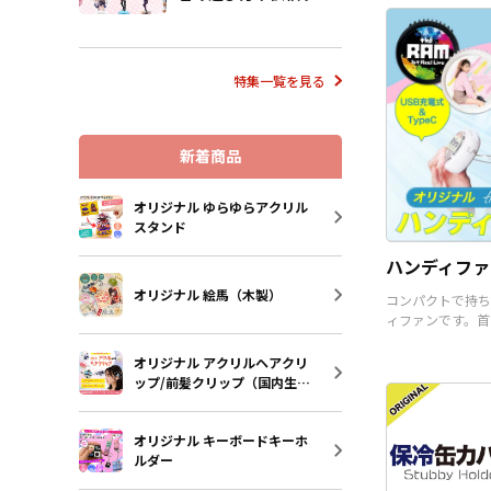
流れも解説
り揃えております
様にはデザインを
だくだけで、オリ
として販売するこ
特集一覧を見る
す。国内生産で小
の制作も承ってお
で、お気軽にご相
新着商品
い。
オリジナル ゆらゆらアクリル
スタンド
ハンディファ
オリジナル 絵馬（木製）
コンパクトで持ち
ィファンです。首
うことも可能です
オリジナル アクリルヘアクリ
ップ/前髪クリップ（国内生
産）
オリジナル キーボードキーホ
ルダー