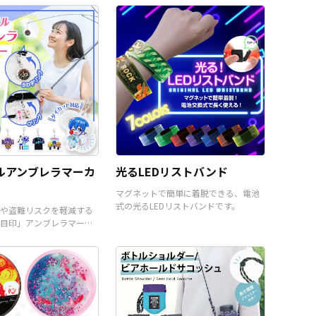
ができます。 短納期・小ロッ
なった定番デジタルガジェッ
トでの対応も可能ですのでご
トですので、老若男女多くの
不明点がありましたらお気軽
お客様をターゲットにできる
にご相談ください。
汎用性の高いオリジナルグッ
ズが制作できます。 専用のブ
リスターパッケージなど、販
売に必要な資材も取り揃えて
おりますので、お客様にはデ
ザインをご入稿いただくだけ
で、オリジナル商品として販
売することができます。お気
軽にご相談ください。
ルアンブレラマーカ
光るLEDリストバンド
マグネットで簡単に着脱できる、電池
式の光るLEDリストバンドです。
や盗難リスクを軽減する
目印」アンブレラマーカ