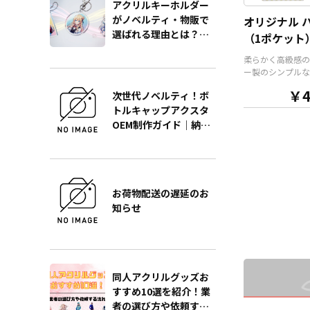
トでデザインにあ
アクリルキーホルダー
な形状で制作する
がノベルティ・物販で
オリジナル 
ます。また長さ調
選ばれる理由とは？販
（1ポケット
能が付いたネック
促効果を最大化する製
が標準で付属しま
柔らかく高級感の
作の極意をプロが徹底
ョンでチャームを
ー製のシンプルな
り、ストラップを
解説
様のオリジナル 
ーに変更すること
￥4
次世代ノベルティ！ボ
す。ケイオーが誇
す。 アニメ、エ
トルキャップアクスタ
フルカラー印刷で
ーツ、官公庁、ま
に写真やカラフル
OEM制作ガイド｜納
どの同人グッズ販
ト、ロゴなどをプ
な業界に人気です
期・単価・品質を徹底
します。 内生地
小ロットでの対応
解説
ク」「ブラウン」
のでご不明点があ
ト」の3色をご用
ら、個人のお客様
すので、デザイン
業者のかた問わず
お荷物配送の遅延のお
ターのイメージカ
相談ください。
知らせ
ゲットユーザーに
選びいただけます
準仕様としてシル
ルチェーンが付属
スケースはプレゼ
トとしても人気が
同人アクリルグッズお
男女多くのエンド
すすめ10選を紹介！業
がターゲットにな
者の選び方や依頼する
です。販売に必要