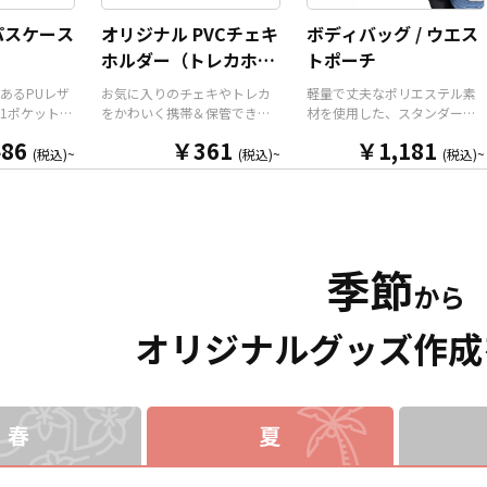
わせた自由
印刷いたしますので、短納
をご入稿いただくだけで商品
ことができ
期・小ロットでの対応が可能
として販売していただくこと
パスケース
オリジナル PVCチェキ
ボディバッグ / ウエス
整と安全機
です。グッズ制作の専門スタ
ができます。国内生産で小ロ
）
ホルダー（トレカホル
トポーチ
ストラップ
ッフがしっかりサポートいた
ットからの制作も承っており
す。オプシ
しますので、ご不明点があり
ますので、お気軽にお問い合
ダー）
あるPUレザ
お気に入りのチェキやトレカ
軽量で丈夫なポリエステル素
追加した
ましたらお気軽にご相談くだ
わせください！
1ポケット仕
をかわいく携帯＆保管できる
材を使用した、スタンダード
キーホルダ
さい。
パスケースで
「オリジナル PVCチェキホル
な形状のオリジナルボディバ
も可能で
86
￥361
￥1,181
る高品質な
ダー（トレカホルダー）」を
ッグ（ウエストポーチ）で
(税込)~
(税込)~
(税込)~
ンタメ、スポ
、表面全面
お客様のオリジナルデザイン
す。メインポケットはダブル
たコミケな
なイラス
で制作いたします。 本体は透
ファスナー使用で大きく口が
売など様々
リントいた
明感のある「クリアタイプ」
開きますので必要なものをサ
。 短納期・
は「ブラッ
と、角度によって七色に輝く
ッと取り出せます。ストラッ
も可能です
「ホワイ
「オーロラタイプ」の2種類を
プの長さをアジャスターで調
りました
季節
意しておりま
ご用意。表面には端まで美し
整できるので、男性・女性問
から企業・
から
やキャラク
いフルカラープリントが可能
わずお使いいただけるユニセ
お気軽にご
ラー、ター
で、オリジナルデザインの魅
ックス商品となっておりま
合わせてお
力を余すことなく表現できま
す。両手が空いて動きやすい
オリジナルグッズ作成
。また、標
す。 キーホルダー付きなの
ボディバッグ（ウエストポー
バーのボー
で、バッグやポーチに取り付
チ）はオリジナルデザインの
します。 パ
けて外出先でも気軽に持ち歩
印刷で景品やアニメグッズや
ントやギフ
け、推しへの愛をさりげなく
アーティストグッズなどのイ
高く、老若
アピールできるアイテムで
ベントグッズとしても喜ばれ
春
夏
ユーザー様
す。 販売に必要な資材も取り
ます。シンプルなロゴなどを
るアイテム
揃えておりますので、お客様
いれて販促品はもちろん記念
な資材も取
にはデザインをご入稿いただ
品、ノベルティ、アパレル商