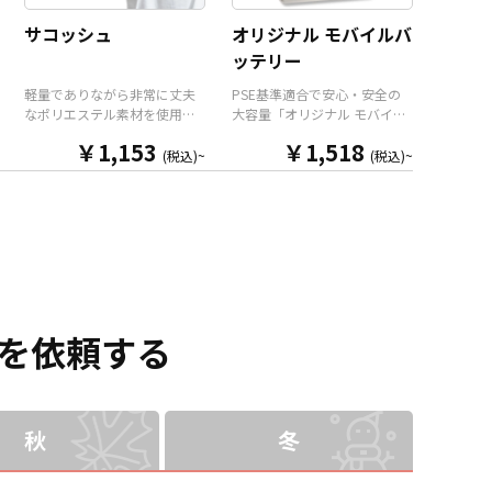
ので、様々な用途に活躍いた
最適です。販売に必要な資材
します。メンズもレディース
も取り揃えておりますので、
サコッシュ
オリジナル モバイルバ
も使えるバランスの良いサイ
お客様にはデザインをご入稿
ッテリー
ズ感で日常使いにもピッタ
いただくだけでオリジナル商
リ。ポリエステル素材なので
品として販売していただくこ
軽量でありながら非常に丈夫
PSE基準適合で安心・安全の
野外フェスやスポーツイベン
とができます。 短納期・小ロ
なポリエステル素材を使用し
大容量「オリジナル モバイル
トなどの販促品はもちろん、
ットでの対応も可能ですので
たオリジナル サコッシュで
バッテリー」をお客様のオリ
同人イベントでの販売やコン
ご不明点がありましたらお気
￥1,153
￥1,518
す。メンズもレディースも使
ジナルデザインで制作いたし
(税込)~
(税込)~
サートやライブイベントの物
軽にご相談ください。
えるバランスの良いサイズ感
ます。 モバイルバッテリー本
販品としても最適です。販売
で普段遣いにもピッタリ。本
体前面のパネル部分に、美し
に必要な資材も取り揃えてお
体背面と内側には2つずつのオ
いフルカラー印刷による全面
りますので、お客様にはデザ
ープンポケットがありますの
プリントが可能で、印刷面は
インをご入稿いただくだけで
で整理整頓も大丈夫。使いた
マットな質感のPC-ABSと、美
デザインをプリントし、オリ
いアイテムをさっと取り出す
しい光沢があるアクリルの2種
ジナル商品として販売してい
ことができます。ポリエステ
類よりお選びいただけます。
ただくことができます。 国内
ル素材なので野外フェスやス
バッテリーの容量は
生産で小ロットからの制作も
ポーツイベントなどの販促品
5,000mAhの大容量で、出力
を依頼する
承っておりますので、ご不明
はもちろん、同人イベントで
用のUSB TypeAポートと入出
点がありましたらお気軽にご
の販売やコンサートやライブ
力兼用のUSB TypeCポートの2
相談ください。
イベントの物販品としても最
ポートを搭載。 もちろん
適です。販売に必要な資材も
PSE（電気用品安全法）基準
取り揃えておりますので、お
適合製品で、加えて各種「安
秋
冬
客様にはデザインをご入稿い
全機能」搭載＆耐衝撃設計。
ただくだけでオリジナル商品
モバイルバイルバッテリーは
として販売していただくこと
「ひとり一台」が当たり前に