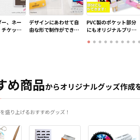
ダー、ネー
デザインにあわせて自
PVC製のポケット部分
、チケット
由な形で制作ができま
にもオリジナルプリン
3種類をご用
す。
トを施すことができま
。
す！
すめ商品
からオリジナルグッズ作成
を盛り上げるおすすめグッズ！