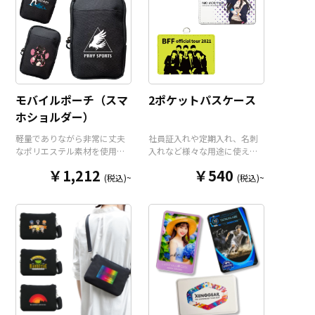
モバイルポーチ（スマ
2ポケットパスケース
ホショルダー）
軽量でありながら非常に丈夫
社員証入れや定期入れ、名刺
なポリエステル素材を使用し
入れなど様々な用途に使え
たコンパクトなモバイルポー
る、高品質PUレザー製のパス
￥1,212
￥540
チ（スマホショルダー）で
ケースをお客様がお持ちのオ
(税込)~
(税込)~
す。オープンポケット1つにフ
リジナルのデザインにて製作
ァスナーポケット2つのトリプ
いたします。クリアポケット
ルポケットですので整理整頓
と通常ポケットで2枚のカード
もしやすく、使いたいアイテ
を収納することができ、ネッ
ムをさっと取り出すことがで
クストラップも標準装備。ア
きます。ショルダーポーチと
ニメグッズやアーティストグ
してだけでなく、カラビナ用
ッズとしてはもちろん、企業
のループ（※カラビナ本体は
ロゴを入れたオリジナル社員
オプションとなります）とベ
証ケースや、コンサート等の
ルトループを装備しています
スタッフパスケースとしても