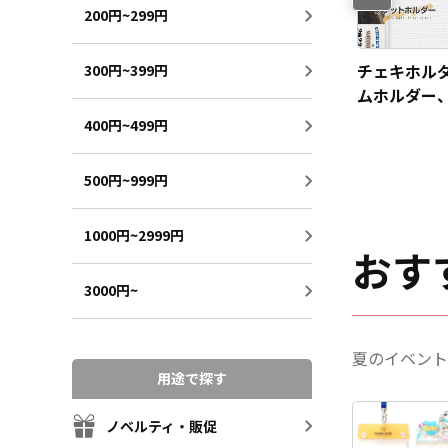
200円~299円
【こんなシーンにオス
【こんなシーンにオス
チェキホル
300円~399円
スメ】スポーツチーム
スメ】遊園地などのテ
ムホルダー
公式グッズにオスス
ーマパークやショッ
ホルダーの
400円~499円
メ！
プ・企業のスタッフ向
意しました
けアイテムにもオスス
500円~999円
メ！
1000円~2999円
おす
3000円~
夏のイベント
用途で探す
ノベルティ・販促