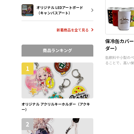
オリジナル LEDアートボード
（キャンバスアート）
新着商品を全て見る
保冷缶カバー
ダー）
商品ランキング
缶飲料や小型のペ
ることで、高い保
1
るアイテムです。
オリジナル アクリルキーホルダー（アクキ
ー）
2