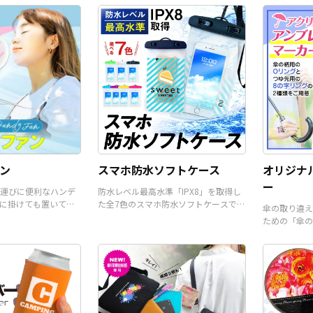
ので、お客
くだけでオリジナル商品とし
品としてもオススメです。販
ご入稿いた
て販売していただくことがで
売に必要な資材も取り揃えて
ジナル商品
きます。国内生産で短納期、
おりますので、お客様にはデ
とができま
小ロットからの制作も承って
ザインをご入稿いただくだけ
ロットから
おりますので、お気軽にご相
でオリジナル商品として販売
りますの
談ください。
していただくことができま
談くださ
す。 短納期・小ロットでの対
応も可能ですのでご不明点が
ありましたらお気軽にご相談
ください。
ン
スマホ防水ソフトケース
オリジナ
ー
運びに便利なハンデ
防水レベル最高水準「IPX8」を取得し
に掛けても置いて使
た全7色のスマホ防水ソフトケースで
傘の取り違え
。
す。
ための「傘の
ーです。