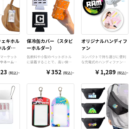
チェキホル
保冷缶カバー（スタビ
オリジナルハンディフ
ホルダー/
ーホルダー）
ァン
ダー
マーケット
缶飲料や小型のペットボトル
コンパクトで持ち運びに便利
やネームホ
に装着することで、高い保温
な充電式のハンディファン
ホルダー
は
保冷効果を発揮する保冷缶カ
を、お客様がお持ちのデザイ
23
￥352
￥1,289
ルダーパー
バー（スタビーホルダー）を
ンにて製作いたします。携帯
(税込)~
(税込)~
(税込)~
今まであり
OEM製作できます。使わない
に便利なコンパクトサイズの
リジナルグ
時は折り畳んで持ち運べるの
扇風機で、重さは約110gと軽
が高く美し
で、携帯性に優れています。
量。風量は3段階に切り替えが
ダーパーツ
オールシーズンはもちろん、
可能です。ネックストラップ
チケットホ
さまざまなシーンで活躍する
が付属しますので、「首掛け
ルダー、ネ
アイテムです。本体のカラー
扇風機」「卓上扇風機」「手
リジナルの
は全9色ご用意しておりますの
持ち扇風機」の3WAYで使用す
ン次第でど
で、お客様のイメージやデザ
ることができます。 販売に必
ッチしま
インに合わせてお選びいただ
要な資材も取り揃えておりま
はダイカッ
けます。 国内の自社工場にて
すので、お客様にはデザイン