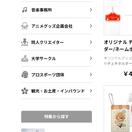
音楽事務所
アニメグッズ企画会社
オリジナル 
同人クリエイター
ダー/ネーム
チケットホル
大学サークル
オリジナルグッズ
の
チェキホルダー
ルダー、チケット
￥4
アクリル部分とホ
プロスポーツ団体
ツを組み合わせた
そうでなかった
オ
ッズ
です。透明度
観光・お土産・インバウンド
いアクリルのヘッ
と、
オリジナル
の
ルダーやチェキホ
ームホルダーでオ
特集から探す
ホルダーはデザイ
んなシーンでもマ
す。ヘッダー部分