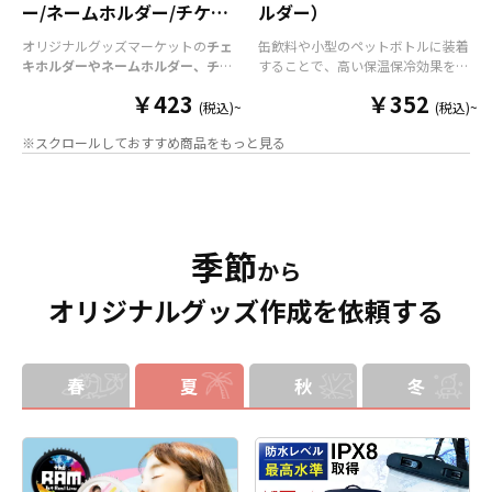
ー/ネームホルダー/チケッ
ルダー）
トホルダー
オリジナルグッズマーケットの
チェ
缶飲料や小型のペットボトルに装着
キホルダーやネームホルダー、チケ
することで、高い保温保冷効果を発
ットホルダー
はアクリル部分とホル
揮する保冷缶カバー（スタビーホル
￥423
￥352
ダーパーツを組み合わせた今まであ
ダー）をOEM製作できます。使わな
(税込)~
(税込)~
りそうでなかった
オリジナルグッズ
い時は折り畳んで持ち運べるので、
※スクロールしておすすめ商品をもっと見る
です。透明度が高く美しいアクリル
携帯性に優れています。オールシー
のヘッダーパーツと、
オリジナル
の
ズンはもちろん、さまざまなシーン
チケットホルダーやチェキホルダ
で活躍するアイテムです。本体のカ
ー、ネームホルダーでオリジナルの
ラーは全9色ご用意しておりますの
ホルダーはデザイン次第でどんなシ
で、お客様のイメージやデザインに
ーンでもマッチします。ヘッダー部
合わせてお選びいただけます。 国内
季節
分はダイカットでデザインにあわせ
の自社工場にて印刷いたしますの
から
た自由な形状で制作することができ
で、短納期・小ロットでの対応が可
オリジナルグッズ作成を依頼する
ます。また長さ調整と安全機能が付
能です。グッズ制作の専門スタッフ
いたネックストラップが標準で付属
がしっかりサポートいたしますの
します。オプションでチャームを追
で、ご不明点がありましたらお気軽
加したり、ストラップをキーホルダ
にご相談ください。
ーに変更することも可能です。 アニ
春
夏
秋
冬
メ、エンタメ、スポーツ、官公庁、
またコミケなどの同人グッズ販売な
ど様々な業界に人気です。 短納期・
小ロットでの対応も可能ですのでご
不明点がありましたら、個人のお客