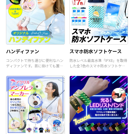
様から企業・業者のかた問わずお気
軽にご相談ください。
ハンディファン
スマホ防水ソフトケース
コンパクトで持ち運びに便利なハン
防水レベル最高水準「IPX8」を取得
ディファンです。首に掛けても置い
した全7色のスマホ防水ソフトケー
て使うことも可能です。
スです。