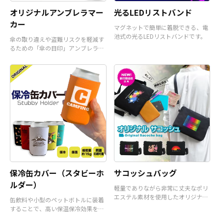
オリジナルアンブレラマー
光るLEDリストバンド
カー
マグネットで簡単に着脱できる、電
池式の光るLEDリストバンドです。
傘の取り違えや盗難リスクを軽減す
るための「傘の目印」アンブレラマ
ーカーです。
保冷缶カバー（スタビーホ
サコッシュバッグ
ルダー）
軽量でありながら非常に丈夫なポリ
エステル素材を使用したオリジナル
缶飲料や小型のペットボトルに装着
サコッシュバッグです。
することで、高い保温保冷効果を発
揮するアイテムです。