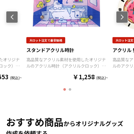
Previo
us
大ロット注文で最安価格
大ロット注文
スタンドアクリル時計
アクリル
たオリジナ
高品質なアクリル素材を使用したオリジナ
高品質なア
ロック）
ルのアクリル時計（アクリルクロック）
ルのアクリ
て制作いた
を、お客様のデザインに合わせて制作いた
を、お客様
553
￥1,258
(税込)~
(税込)~
取り揃えてお
します。 販売に必要な資材も取り揃えてお
します。 
ンをご入稿
りますので、お客様にはデザインをご入稿
りますので
として販売
いただくだけでオリジナル商品として販売
いただくだ
アクリル の
していただくことができます。 アクリルの
していただ
ーツ、官公
時計はアニメ、エンタメ、スポーツ、官公
時計はアニ
に人気で
庁、同人グッズなど様々な業界に人気で
庁、同人グ
応も可能です
す。 国内生産で小ロットからの制作も承っ
す。 短納
おすすめ商品
からオリジナルグッズ
気軽にご相
ておりますので、お気軽にご相談くださ
のでご不明
い。
談ください
作成を依頼する