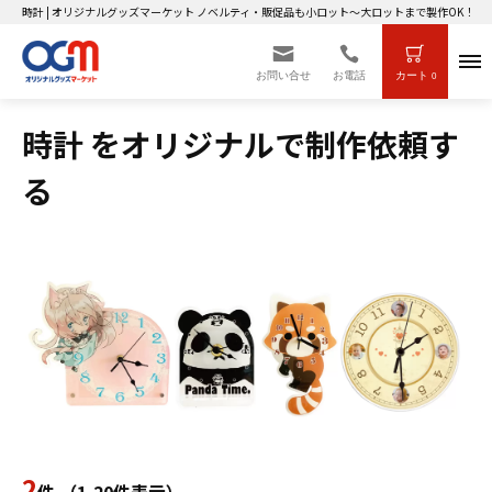
時計 | オリジナルグッズマーケット ノベルティ・販促品も小ロット～大ロットまで製作OK！
お問い合せ
お電話
カート
0
時計 をオリジナルで制作依頼す
る
2