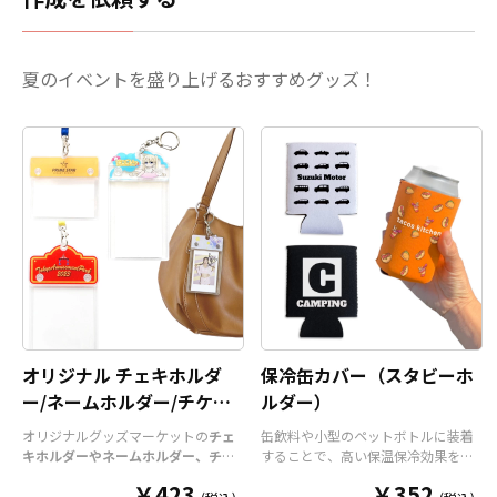
夏のイベントを盛り上げるおすすめグッズ！
オリジナル チェキホルダ
保冷缶カバー（スタビーホ
ー/ネームホルダー/チケッ
ルダー）
トホルダー
オリジナルグッズマーケットの
チェ
缶飲料や小型のペットボトルに装着
キホルダーやネームホルダー、チケ
することで、高い保温保冷効果を発
ットホルダー
はアクリル部分とホル
揮する保冷缶カバー（スタビーホル
￥423
￥352
ダーパーツを組み合わせた今まであ
ダー）をOEM製作できます。使わな