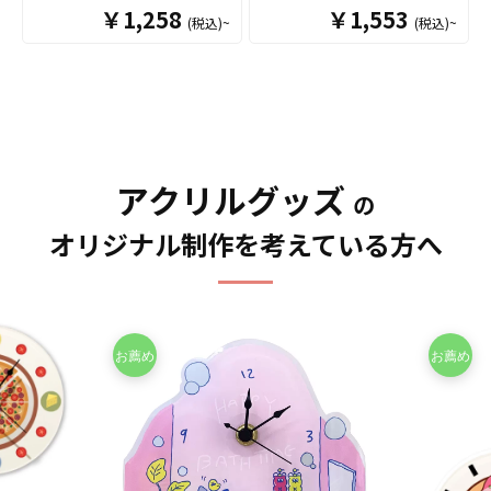
ル時計（アクリルクロッ
ル時計（アクリルクロッ
￥1,258
￥1,553
(税込)~
(税込)~
ク）を、お客様のデザイン
ク）を、お客様のデザイン
に合わせて制作いたしま
に合わせて制作いたしま
す。 販売に必要な資材も取
す。 販売に必要な資材も取
り揃えておりますので、お
り揃えておりますので、お
客様にはデザインをご入稿
客様にはデザインをご入稿
いただくだけでオリジナル
いただくだけでオリジナル
商品として販売していただ
商品として販売していただ
くことができます。 アクリ
アクリルグッズ
くことができます。 アクリ
の
ルの時計はアニメ、エンタ
ル の時計はアニメ、エンタ
メ、スポーツ、官公庁、同
メ、スポーツ、官公庁、同
オリジナル制作を考えている方へ
人グッズなど様々な業界に
人グッズなど様々な業界に
人気です。 国内生産で小ロ
人気です。 短納期・小ロッ
ットからの制作も承ってお
トでの対応も可能ですので
りますので、お気軽にご相
ご不明点がありましたらお
談ください。
気軽にご相談ください。