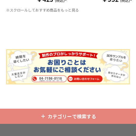
(税込)~
(税込)~
りそうでなかった
オリジナルグッズ
い時は折り畳んで持ち運べるので、
※スクロールしておすすめ商品をもっと見る
です。透明度が高く美しいアクリル
携帯性に優れています。オールシー
のヘッダーパーツと、
オリジナル
の
ズンはもちろん、さまざまなシーン
チケットホルダーやチェキホルダ
で活躍するアイテムです。本体のカ
ー、ネームホルダーでオリジナルの
ラーは全9色ご用意しておりますの
ホルダーはデザイン次第でどんなシ
で、お客様のイメージやデザインに
ーンでもマッチします。ヘッダー部
合わせてお選びいただけます。 国内
分はダイカットでデザインにあわせ
の自社工場にて印刷いたしますの
た自由な形状で制作することができ
で、短納期・小ロットでの対応が可
ます。また長さ調整と安全機能が付
能です。グッズ制作の専門スタッフ
いたネックストラップが標準で付属
がしっかりサポートいたしますの
します。オプションでチャームを追
で、ご不明点がありましたらお気軽
加したり、ストラップをキーホルダ
にご相談ください。
ーに変更することも可能です。 アニ
メ、エンタメ、スポーツ、官公庁、
またコミケなどの同人グッズ販売な
ど様々な業界に人気です。 短納期・
小ロットでの対応も可能ですのでご
不明点がありましたら、個人のお客
様から企業・業者のかた問わずお気
軽にご相談ください。
カテゴリーで検索する