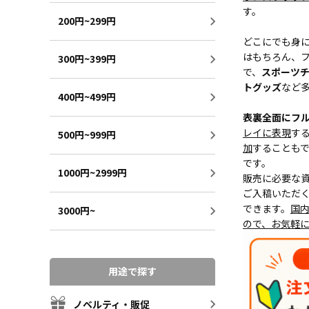
す。
200円~299円
どこにでも身
はもちろん、
300円~399円
で、
スポーツ
トグッズ
など
400円~499円
表裏全面にフ
レイに表現
す
500円~999円
加
することも
です。
1000円~2999円
販売に必要な
ご入稿いただ
できます。
国
3000円~
ので、お気軽
用途で探す
ノベルティ・販促