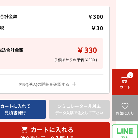
￥300
合計金額
￥30
税
￥330
税込合計金額
(1個あたりの単価
￥330
)
0
内訳(税込)の詳細を確認する
カート
カートに入れて
シミュレーター非対応
見積書発行
データ入稿で注文して下さい
お気に入り
カートに入れる