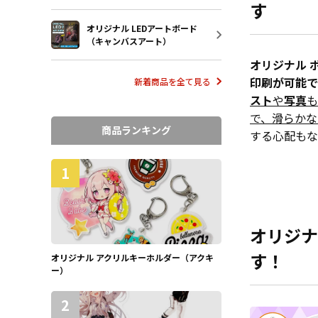
す
オリジナル LEDアートボード
（キャンバスアート）
オリジナル 
印刷が可能で
新着商品を全て見る
スト
や
写真
も
で、滑らかな
商品ランキング
する心配もな
1
オリジナ
す！
オリジナル アクリルキーホルダー（アクキ
ー）
2