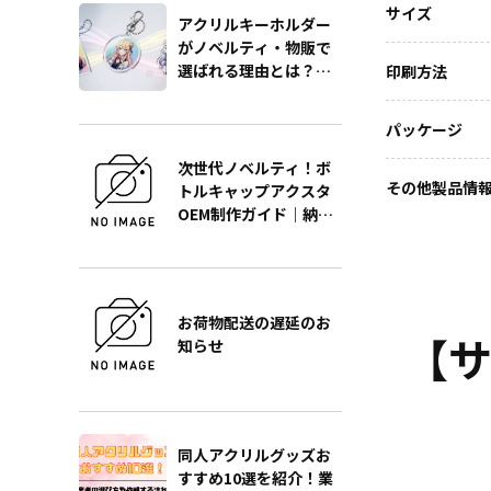
サイズ
アクリルキーホルダー
がノベルティ・物販で
選ばれる理由とは？販
印刷方法
促効果を最大化する製
作の極意をプロが徹底
パッケージ
解説
次世代ノベルティ！ボ
その他製品情
トルキャップアクスタ
OEM制作ガイド｜納
期・単価・品質を徹底
解説
お荷物配送の遅延のお
【サ
知らせ
同人アクリルグッズお
すすめ10選を紹介！業