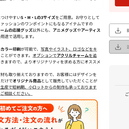
につけやすい
S・M・Lの3サイズ
をご用意。お守りとして
ファッションのワンポイントにもなるアイテムですの
チームの応援グッズ
以外にも、
アニメグッズ
や
アーティス
多用途で活用します。
ルカラー印刷
が可能で、
写真やイラスト、ロゴなどをキ
ることができます。
オプションで
アクリルチャーム
を追
できますので、よりオリジナリティを求める方にオススメ
資材も取り揃えておりますので、お客様にはデザインを
くだけで
オリジナル商品
として販売していただくことが
内生産で短納期、小ロットからの制作も承っております
にご相談ください。
ご