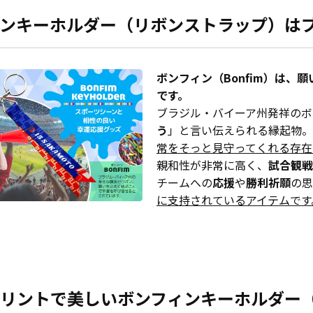
ンキーホルダー（リボンストラップ）は
ボンフィン（Bonfim）は
です。
ブラジル・バイーア州発祥のボ
う
」と言い伝えられる縁起物。
常をそっと見守ってくれる存在
親和性が非常に高く、
試合観戦
チームへの
応援
や
勝利祈願
の思
に支持されているアイテムです
リントで美しいボンフィンキーホルダー