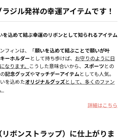
ブラジル発祥の幸運アイテムです！
、願いを込めて結ぶ幸運のリボンとして知られるアイテム
ンフィンは、「
願いを込めて結ぶことで願いが叶
キーホルダー
として持ち歩けば、
お守りのように日
になります。
こうした意味合いから、
スポーツ
との
の
記念グッズ
や
マッチデーアイテム
としても人気。
いを込めた
オリジナルグッズ
として、多くのファン
。
詳細はこちら
（リボンストラップ）に仕上がりま