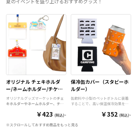
夏のイベントを盛り上げるおすすめグッズ！
オリジナル チェキホルダ
保冷缶カバー（スタビーホ
ー/ネームホルダー/チケッ
ルダー）
トホルダー
オリジナルグッズマーケットの
チェ
缶飲料や小型のペットボトルに装着
キホルダーやネームホルダー、チケ
することで、高い保温保冷効果を発
ットホルダー
はアクリル部分とホル
揮する保冷缶カバー（スタビーホル
￥423
￥352
ダーパーツを組み合わせた今まであ
ダー）をOEM製作できます。使わな
(税込)~
(税込)~
りそうでなかった
オリジナルグッズ
い時は折り畳んで持ち運べるので、
※スクロールしておすすめ商品をもっと見る
です。透明度が高く美しいアクリル
携帯性に優れています。オールシー
のヘッダーパーツと、
オリジナル
の
ズンはもちろん、さまざまなシーン