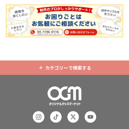
チケットホルダーやチェキホルダ
で活躍するアイテムです。本体のカ
ー、ネームホルダーでオリジナルの
ラーは全9色ご用意しておりますの
ホルダーはデザイン次第でどんなシ
で、お客様のイメージやデザインに
ーンでもマッチします。ヘッダー部
合わせてお選びいただけます。 国内
分はダイカットでデザインにあわせ
の自社工場にて印刷いたしますの
た自由な形状で制作することができ
で、短納期・小ロットでの対応が可
ます。また長さ調整と安全機能が付
能です。グッズ制作の専門スタッフ
いたネックストラップが標準で付属
がしっかりサポートいたしますの
します。オプションでチャームを追
で、ご不明点がありましたらお気軽
加したり、ストラップをキーホルダ
にご相談ください。
ーに変更することも可能です。 アニ
メ、エンタメ、スポーツ、官公庁、
またコミケなどの同人グッズ販売な
カテゴリーで検索する
ど様々な業界に人気です。 短納期・
小ロットでの対応も可能ですのでご
不明点がありましたら、個人のお客
様から企業・業者のかた問わずお気
軽にご相談ください。