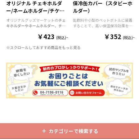
オリジナル チェキホルダ
保冷缶カバー（スタビーホ
ー/ネームホルダー/チケッ
ルダー）
トホルダー
オリジナルグッズマーケットの
チェ
缶飲料や小型のペットボトルに装着
キホルダーやネームホルダー、チケ
することで、高い保温保冷効果を発
ットホルダー
はアクリル部分とホル
揮する保冷缶カバー（スタビーホル
￥423
￥352
ダーパーツを組み合わせた今まであ
ダー）をOEM製作できます。使わな
(税込)~
(税込)~
りそうでなかった
オリジナルグッズ
い時は折り畳んで持ち運べるので、
※スクロールしておすすめ商品をもっと見る
です。透明度が高く美しいアクリル
携帯性に優れています。オールシー
のヘッダーパーツと、
オリジナル
の
ズンはもちろん、さまざまなシーン
チケットホルダーやチェキホルダ
で活躍するアイテムです。本体のカ
ー、ネームホルダーでオリジナルの
ラーは全9色ご用意しておりますの
ホルダーはデザイン次第でどんなシ
で、お客様のイメージやデザインに
ーンでもマッチします。ヘッダー部
合わせてお選びいただけます。 国内
分はダイカットでデザインにあわせ
の自社工場にて印刷いたしますの
た自由な形状で制作することができ
で、短納期・小ロットでの対応が可
ます。また長さ調整と安全機能が付
能です。グッズ制作の専門スタッフ
いたネックストラップが標準で付属
がしっかりサポートいたしますの
します。オプションでチャームを追
で、ご不明点がありましたらお気軽
加したり、ストラップをキーホルダ
にご相談ください。
ーに変更することも可能です。 アニ
メ、エンタメ、スポーツ、官公庁、
またコミケなどの同人グッズ販売な
カテゴリーで検索する
ど様々な業界に人気です。 短納期・
小ロットでの対応も可能ですのでご