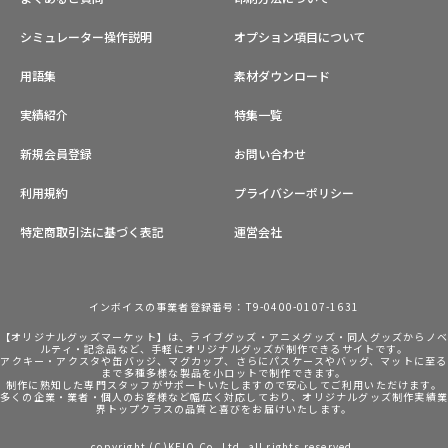
シミュレーター操作説明
オプション項目について
用語集
素材ダウンロード
実績紹介
特集一覧
新規会員登録
お問い合わせ
利用規約
プライバシーポリシー
特定商取引法に基づく表記
運営会社
インボイスの事業者登録番号：T9-0400-0107-1631
【オリジナルグッズマーケット】は、ライブグッズ・アニメグッズ・同人グッズからノ
ルティ・記念品など、手軽にオリジナルグッズが制作できるサイトです。
アクキー・アクスタや缶バッジ、マグカップ、さらにパスケースやバッグ、マットに至る
まで多種多様な製品を小ロットで制作できます。
制作に熟知した専門スタッフがサポートいたしますので安心してご利用いただけます。
多くの企業・業者・個人のお客様など幅広く対応しており、オリジナルグッズ制作実績
界トップクラスの品質と喜びをお届けいたします。
copyright (C)KEIO Co.,Ltd. all rights reserved.