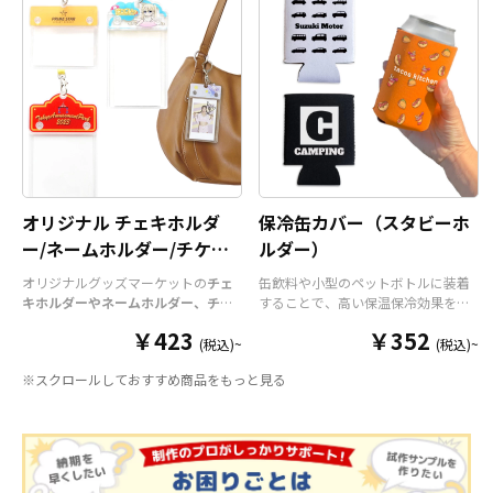
オリジナル チェキホルダ
保冷缶カバー（スタビーホ
ー/ネームホルダー/チケッ
ルダー）
トホルダー
オリジナルグッズマーケットの
チェ
缶飲料や小型のペットボトルに装着
キホルダーやネームホルダー、チケ
することで、高い保温保冷効果を発
ットホルダー
はアクリル部分とホル
揮する保冷缶カバー（スタビーホル
￥423
￥352
ダーパーツを組み合わせた今まであ
ダー）をOEM製作できます。使わな
(税込)~
(税込)~
りそうでなかった
オリジナルグッズ
い時は折り畳んで持ち運べるので、
※スクロールしておすすめ商品をもっと見る
です。透明度が高く美しいアクリル
携帯性に優れています。オールシー
のヘッダーパーツと、
オリジナル
の
ズンはもちろん、さまざまなシーン
チケットホルダーやチェキホルダ
で活躍するアイテムです。本体のカ
ー、ネームホルダーでオリジナルの
ラーは全9色ご用意しておりますの
ホルダーはデザイン次第でどんなシ
で、お客様のイメージやデザインに
ーンでもマッチします。ヘッダー部
合わせてお選びいただけます。 国内