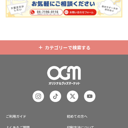
分はダイカットでデザインにあわせ
の自社工場にて印刷いたしますの
た自由な形状で制作することができ
で、短納期・小ロットでの対応が可
ます。また長さ調整と安全機能が付
能です。グッズ制作の専門スタッフ
いたネックストラップが標準で付属
がしっかりサポートいたしますの
します。オプションでチャームを追
で、ご不明点がありましたらお気軽
加したり、ストラップをキーホルダ
にご相談ください。
ーに変更することも可能です。 アニ
メ、エンタメ、スポーツ、官公庁、
またコミケなどの同人グッズ販売な
カテゴリーで検索する
ど様々な業界に人気です。 短納期・
小ロットでの対応も可能ですのでご
不明点がありましたら、個人のお客
様から企業・業者のかた問わずお気
軽にご相談ください。
ご利用ガイド
初めての方へ
よくあるご質問
印刷方法について