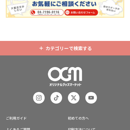
分はダイカットでデザインにあわせ
の自社工場にて印刷いたしますの
た自由な形状で制作することができ
で、短納期・小ロットでの対応が可
ます。また長さ調整と安全機能が付
能です。グッズ制作の専門スタッフ
いたネックストラップが標準で付属
がしっかりサポートいたしますの
します。オプションでチャームを追
で、ご不明点がありましたらお気軽
加したり、ストラップをキーホルダ
にご相談ください。
ーに変更することも可能です。 アニ
メ、エンタメ、スポーツ、官公庁、
またコミケなどの同人グッズ販売な
カテゴリーで検索する
ど様々な業界に人気です。 短納期・
小ロットでの対応も可能ですのでご
不明点がありましたら、個人のお客
様から企業・業者のかた問わずお気
軽にご相談ください。
ご利用ガイド
初めての方へ
よくあるご質問
印刷方法について