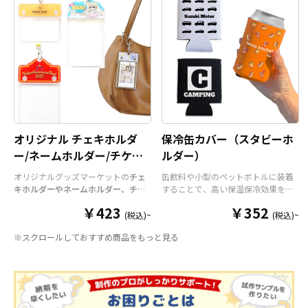
オリジナル チェキホルダ
保冷缶カバー（スタビーホ
ー/ネームホルダー/チケッ
ルダー）
トホルダー
オリジナルグッズマーケットの
チェ
缶飲料や小型のペットボトルに装着
キホルダーやネームホルダー、チケ
することで、高い保温保冷効果を発
ットホルダー
はアクリル部分とホル
揮する保冷缶カバー（スタビーホル
￥423
￥352
ダーパーツを組み合わせた今まであ
ダー）をOEM製作できます。使わな
(税込)~
(税込)~
りそうでなかった
オリジナルグッズ
い時は折り畳んで持ち運べるので、
※スクロールしておすすめ商品をもっと見る
です。透明度が高く美しいアクリル
携帯性に優れています。オールシー
のヘッダーパーツと、
オリジナル
の
ズンはもちろん、さまざまなシーン
チケットホルダーやチェキホルダ
で活躍するアイテムです。本体のカ
ー、ネームホルダーでオリジナルの
ラーは全9色ご用意しておりますの
ホルダーはデザイン次第でどんなシ
で、お客様のイメージやデザインに
ーンでもマッチします。ヘッダー部
合わせてお選びいただけます。 国内