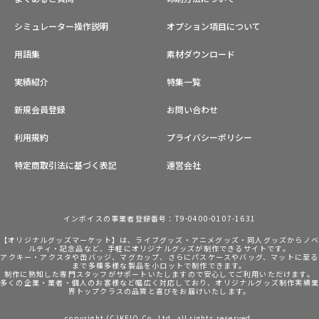
シミュレーター操作説明
オプション項目について
用語集
素材ダウンロード
実績紹介
特集一覧
新規会員登録
お問い合わせ
利用規約
プライバシーポリシー
特定商取引法に基づく表記
運営会社
インボイスの事業者登録番号：T9-0400-0107-1631
【オリジナルグッズマーケット】は、ライブグッズ・アニメグッズ・同人グッズからノ
ルティ・記念品など、手軽にオリジナルグッズが制作できるサイトです。
アクキー・アクスタや缶バッジ、マグカップ、さらにパスケースやバッグ、マットに至る
まで多種多様な製品を小ロットで制作できます。
制作に熟知した専門スタッフがサポートいたしますので安心してご利用いただけます。
多くの企業・業者・個人のお客様など幅広く対応しており、オリジナルグッズ制作実績
界トップクラスの品質と喜びをお届けいたします。
copyright (C)KEIO Co.,Ltd. all rights reserved.