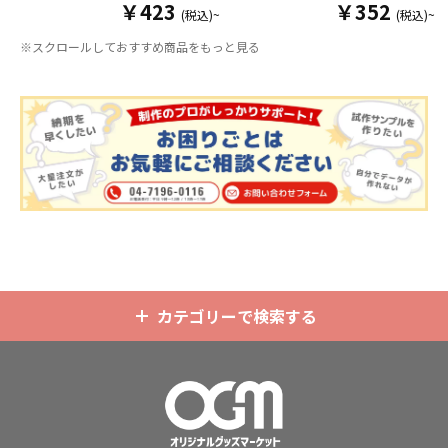
￥423
￥352
ダーパーツを組み合わせた今まであ
ダー）をOEM製作できます。使わな
(税込)~
(税込)~
りそうでなかった
オリジナルグッズ
い時は折り畳んで持ち運べるので、
※スクロールしておすすめ商品をもっと見る
です。透明度が高く美しいアクリル
携帯性に優れています。オールシー
のヘッダーパーツと、
オリジナル
の
ズンはもちろん、さまざまなシーン
チケットホルダーやチェキホルダ
で活躍するアイテムです。本体のカ
ー、ネームホルダーでオリジナルの
ラーは全9色ご用意しておりますの
ホルダーはデザイン次第でどんなシ
で、お客様のイメージやデザインに
ーンでもマッチします。ヘッダー部
合わせてお選びいただけます。 国内
分はダイカットでデザインにあわせ
の自社工場にて印刷いたしますの
た自由な形状で制作することができ
で、短納期・小ロットでの対応が可
ます。また長さ調整と安全機能が付
能です。グッズ制作の専門スタッフ
いたネックストラップが標準で付属
がしっかりサポートいたしますの
します。オプションでチャームを追
で、ご不明点がありましたらお気軽
加したり、ストラップをキーホルダ
にご相談ください。
ーに変更することも可能です。 アニ
メ、エンタメ、スポーツ、官公庁、
またコミケなどの同人グッズ販売な
カテゴリーで検索する
ど様々な業界に人気です。 短納期・
小ロットでの対応も可能ですのでご
不明点がありましたら、個人のお客
様から企業・業者のかた問わずお気
軽にご相談ください。