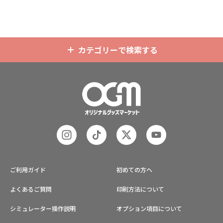
します。オプションでチャームを追
で、ご不明点がありましたらお気軽
加したり、ストラップをキーホルダ
にご相談ください。
ーに変更することも可能です。 アニ
メ、エンタメ、スポーツ、官公庁、
またコミケなどの同人グッズ販売な
カテゴリーで検索する
ど様々な業界に人気です。 短納期・
小ロットでの対応も可能ですのでご
不明点がありましたら、個人のお客
様から企業・業者のかた問わずお気
軽にご相談ください。
ご利用ガイド
初めての方へ
よくあるご質問
印刷方法について
シミュレーター操作説明
オプション項目について