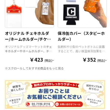
オリジナル チェキホルダ
保冷缶カバー（スタビーホ
ー/ネームホルダー/チケッ
ルダー）
トホルダー
オリジナルグッズマーケットの
チェ
缶飲料や小型のペットボトルに装着
キホルダーやネームホルダー、チケ
することで、高い保温保冷効果を発
ットホルダー
はアクリル部分とホル
揮する保冷缶カバー（スタビーホル
￥423
￥352
ダーパーツを組み合わせた今まであ
ダー）をOEM製作できます。使わな
(税込)~
(税込)~
りそうでなかった
オリジナルグッズ
い時は折り畳んで持ち運べるので、
※スクロールしておすすめ商品をもっと見る
です。透明度が高く美しいアクリル
携帯性に優れています。オールシー
のヘッダーパーツと、
オリジナル
の
ズンはもちろん、さまざまなシーン
チケットホルダーやチェキホルダ
で活躍するアイテムです。本体のカ
ー、ネームホルダーでオリジナルの
ラーは全9色ご用意しておりますの
ホルダーはデザイン次第でどんなシ
で、お客様のイメージやデザインに
ーンでもマッチします。ヘッダー部
合わせてお選びいただけます。 国内
分はダイカットでデザインにあわせ
の自社工場にて印刷いたしますの
た自由な形状で制作することができ
で、短納期・小ロットでの対応が可
ます。また長さ調整と安全機能が付
能です。グッズ制作の専門スタッフ
いたネックストラップが標準で付属
がしっかりサポートいたしますの