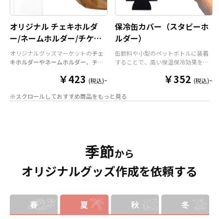
オリジナル チェキホルダ
保冷缶カバー（スタビーホ
ー/ネームホルダー/チケッ
ルダー）
トホルダー
オリジナルグッズマーケットの
チェ
缶飲料や小型のペットボトルに装着
キホルダーやネームホルダー、チケ
することで、高い保温保冷効果を発
ットホルダー
はアクリル部分とホル
揮する保冷缶カバー（スタビーホル
￥423
￥352
ダーパーツを組み合わせた今まであ
ダー）をOEM製作できます。使わな
(税込)~
(税込)~
りそうでなかった
オリジナルグッズ
い時は折り畳んで持ち運べるので、
※スクロールしておすすめ商品をもっと見る
です。透明度が高く美しいアクリル
携帯性に優れています。オールシー
のヘッダーパーツと、
オリジナル
の
ズンはもちろん、さまざまなシーン
チケットホルダーやチェキホルダ
で活躍するアイテムです。本体のカ
ー、ネームホルダーでオリジナルの
ラーは全9色ご用意しておりますの
ホルダーはデザイン次第でどんなシ
で、お客様のイメージやデザインに
ーンでもマッチします。ヘッダー部
合わせてお選びいただけます。 国内
季節
分はダイカットでデザインにあわせ
の自社工場にて印刷いたしますの
から
た自由な形状で制作することができ
で、短納期・小ロットでの対応が可
オリジナルグッズ作成を依頼する
ます。また長さ調整と安全機能が付
能です。グッズ制作の専門スタッフ
いたネックストラップが標準で付属
がしっかりサポートいたしますの
します。オプションでチャームを追
で、ご不明点がありましたらお気軽
加したり、ストラップをキーホルダ
にご相談ください。
ーに変更することも可能です。 アニ
春
夏
秋
冬
メ、エンタメ、スポーツ、官公庁、