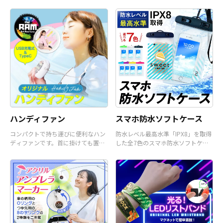
またコミケなどの同人グッズ販売な
ど様々な業界に人気です。 短納期・
小ロットでの対応も可能ですのでご
不明点がありましたら、個人のお客
様から企業・業者のかた問わずお気
軽にご相談ください。
ハンディファン
スマホ防水ソフトケース
コンパクトで持ち運びに便利なハン
防水レベル最高水準「IPX8」を取得
ディファンです。首に掛けても置い
した全7色のスマホ防水ソフトケー
て使うことも可能です。
スです。