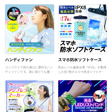
またコミケなどの同人グッズ販売な
ど様々な業界に人気です。 短納期・
小ロットでの対応も可能ですのでご
不明点がありましたら、個人のお客
様から企業・業者のかた問わずお気
軽にご相談ください。
ハンディファン
スマホ防水ソフトケース
コンパクトで持ち運びに便利なハン
防水レベル最高水準「IPX8」を取得
ディファンです。首に掛けても置い
した全7色のスマホ防水ソフトケー
て使うことも可能です。
スです。