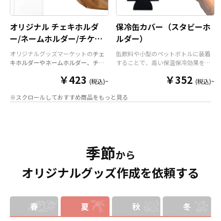
オリジナル チェキホルダ
保冷缶カバー（スタビーホ
ー/ネームホルダー/チケッ
ルダー）
トホルダー
オリジナルグッズマーケットの
チェ
缶飲料や小型のペットボトルに装着
キホルダーやネームホルダー、チケ
することで、高い保温保冷効果を発
ットホルダー
はアクリル部分とホル
揮する保冷缶カバー（スタビーホル
￥423
￥352
ダーパーツを組み合わせた今まであ
ダー）をOEM製作できます。使わな
(税込)~
(税込)~
りそうでなかった
オリジナルグッズ
い時は折り畳んで持ち運べるので、
※スクロールしておすすめ商品をもっと見る
です。透明度が高く美しいアクリル
携帯性に優れています。オールシー
のヘッダーパーツと、
オリジナル
の
ズンはもちろん、さまざまなシーン
チケットホルダーやチェキホルダ
で活躍するアイテムです。本体のカ
ー、ネームホルダーでオリジナルの
ラーは全9色ご用意しておりますの
ホルダーはデザイン次第でどんなシ
で、お客様のイメージやデザインに
ーンでもマッチします。ヘッダー部
合わせてお選びいただけます。 国内
季節
分はダイカットでデザインにあわせ
の自社工場にて印刷いたしますの
から
た自由な形状で制作することができ
で、短納期・小ロットでの対応が可
オリジナルグッズ作成を依頼する
ます。また長さ調整と安全機能が付
能です。グッズ制作の専門スタッフ
いたネックストラップが標準で付属
がしっかりサポートいたしますの
します。オプションでチャームを追
で、ご不明点がありましたらお気軽
加したり、ストラップをキーホルダ
にご相談ください。
ーに変更することも可能です。 アニ
春
夏
秋
冬
メ、エンタメ、スポーツ、官公庁、