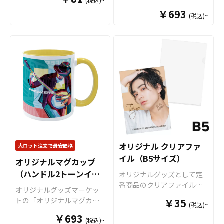
(税込)~
トのクリアファイルは厚み
販用グッズにも最適です。
プ（ハンドル2トーンタイ
ですとＳ・Ｍ・Ｌと3種類の
内部に色が付いてツートン
0.2mmのPPを材料に使用し
オリジナルグッズマーケッ
￥693
(税込)~
プ）」は、 デザインの色と
サイズのご用意がございま
カラーとなっているツート
た一番スタンダードな形の
トの「オリジナルマグカッ
インナー色を合わせて映え
して、その他、持ち手と内
ンマグカップなど様々なマ
クリアファイルです。 高品
プ」は、食品衛生法による
るマグカップが作成可能な2
部に色が付いてツートンカ
グカップの作成が可能で
質のオフセット印刷で、写
厚生省告示大370号に適合し
トーンカラーのマグカップ
ラーとなっているツートン
す。 お客様のアイディアや
真やイラストも鮮やかな発
ておりますので、一般的な
です。オリジナルグッズと
マグカップなど様々なマグ
ニーズに合わせたオリジナ
色で仕上がります。超音波
食器として安心してご使用
して、コンサートグッズ、
カップの作成が可能です。
ルマグカップを製作いたし
圧着なので溶着部分にも印
いただけます。もちろん電
アーティストグッズ、キャ
お客様のアイディアやニー
ます。短納期、小ロットで
刷でき、溶着部分も含めた
子レンジも問題なくご使用
ラクターグッズ、ノベルテ
ズに合わせたオリジナルマ
の対応も可能でございます
全面印刷が可能です。イラ
いただけます。長期に渡り
ィー、お土産品など色々な
グカップを製作いたしま
ので、ご相談ください。 お
ストやロゴを大きく印刷し
安心してご使用いただける
場面で活躍します。 特に
す。短納期、小ロットでの
客様はデザインをご入稿い
てエンドユーザーにアピー
商品です。 さらに、すべて
オリジナルグッズマーケッ
対応も可能でございますの
ただくだけでオリジナル商
ルすることが出来ます。 オ
国内工場での印刷ですので
トのマグカップはオプショ
で、ご相談ください。 お客
品として販売していただく
リジナル クリアファイルは
安心のクオリティで、自信
ンで上下いっぱいにプリン
様はデザインをご入稿いた
ことが可能です。 ご使用上
オリジナル クリアファ
大ロット注文で最安価格
様々なシーンで活躍しま
を持ってお届けできる商品
トが可能な「ワイドプリン
だくだけでオリジナル商品
の注意事項 ・金属タワシ、
イル（B5サイズ）
す！例えば、会社・店舗情
です。取扱いバリエーショ
オリジナルマグカップ
ト」に対応可能ですので、
として販売していただくこ
ミガキ粉などの硬いもので
報やメイン商材を印刷する
ンは、定番のホワイトカラ
（ハンドル2トーンイエ
キャラクターを大きくプリ
オリジナルグッズとして定
とが可能です。 ご使用上の
こすりますと、マグカップ
ことで、優秀な販促ツール
ーですとＳ・Ｍ・Ｌと3種類
ロー）
ントするアニメグッズや、
番商品のクリアファイル。
注意事項 ・金属タワシ、ミ
の表面に傷がつく恐れがあ
オリジナルグッズマーケッ
となります。キャラクター
のサイズのご用意がござい
人物写真などを使用した物
オリジナルグッズマーケッ
ガキ粉などの硬いものでこ
ります。 ・ベンジン、シン
トの「オリジナルマグカッ
グッズやノベルティ、企
まして、その他、持ち手と
￥35
(税込)~
販用グッズにも最適です。
トのクリアファイルは厚み
すりますと、マグカップの
ナー、ガラスクリーナー、
プ（ハンドル2トーンタイ
業・観光地PR、アーティス
内部に色が付いてツートン
￥693
オリジナルグッズマーケッ
0.2mmのPPを材料に使用し
表面に傷がつく恐れがあり
殺虫剤などの揮発性のもの
(税込)~
プ）」は、 デザインの色と
トグッズはもちろん、学
カラーとなっているツート