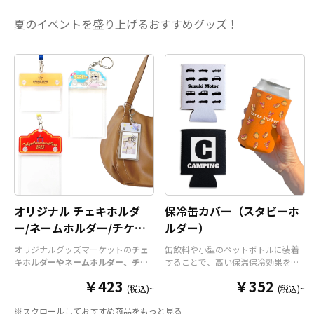
すと変色、色落ちする恐れ
クラブチー
夏のイベントを盛り上げるおすすめグッズ！
があります ・高温のオーブ
てもご利用
ンに入れますとマグカップ
取り揃えて
の側面が変色する恐れがあ
インをご入
ります。
品として販
す。国内生
ております
い。
オリジナル チェキホルダ
保冷缶カバー（スタビーホ
ー/ネームホルダー/チケッ
ルダー）
トホルダー
オリジナルグッズマーケットの
チェ
缶飲料や小型のペットボトルに装着
キホルダーやネームホルダー、チケ
することで、高い保温保冷効果を発
ットホルダー
はアクリル部分とホル
揮する保冷缶カバー（スタビーホル
￥423
￥352
ダーパーツを組み合わせた今まであ
ダー）をOEM製作できます。使わな
(税込)~
(税込)~
りそうでなかった
オリジナルグッズ
い時は折り畳んで持ち運べるので、
※スクロールしておすすめ商品をもっと見る
です。透明度が高く美しいアクリル
携帯性に優れています。オールシー