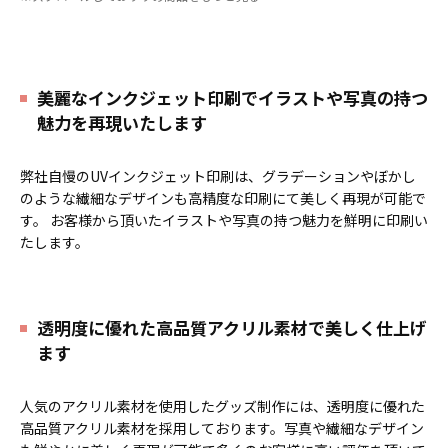
のヘッダーパーツと、
オリジナル
の
ズンはもちろん、さまざまなシーン
チケットホルダーやチェキホルダ
で活躍するアイテムです。本体のカ
ー、ネームホルダーでオリジナルの
ラーは全9色ご用意しておりますの
ホルダーはデザイン次第でどんなシ
で、お客様のイメージやデザインに
ーンでもマッチします。ヘッダー部
合わせてお選びいただけます。 国内
美麗なインクジェット印刷でイラストや写真の持つ
分はダイカットでデザインにあわせ
の自社工場にて印刷いたしますの
魅力を再現いたします
た自由な形状で制作することができ
で、短納期・小ロットでの対応が可
ます。また長さ調整と安全機能が付
能です。グッズ制作の専門スタッフ
いたネックストラップが標準で付属
がしっかりサポートいたしますの
弊社自慢のUVインクジェット印刷は、グラデーションやぼかし
します。オプションでチャームを追
で、ご不明点がありましたらお気軽
加したり、ストラップをキーホルダ
にご相談ください。
のような繊細なデザインも高精度な印刷にて美しく再現が可能で
ーに変更することも可能です。 アニ
す。 お客様から頂いたイラストや写真の持つ魅力を鮮明に印刷い
メ、エンタメ、スポーツ、官公庁、
たします。
またコミケなどの同人グッズ販売な
ど様々な業界に人気です。 短納期・
小ロットでの対応も可能ですのでご
不明点がありましたら、個人のお客
様から企業・業者のかた問わずお気
透明度に優れた高品質アクリル素材で美しく仕上げ
軽にご相談ください。
ます
人気のアクリル素材を使用したグッズ制作には、透明度に優れた
高品質アクリル素材を採用しております。写真や繊細なデザイン