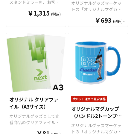
イドプリント」に対応可能
ントするアニメグッズや、
ーン）
スタンドミラーを、お客様
オリジナルグッズマーケッ
可能です。 ご使用上の注意
ですので、キャラクターを
人物写真などを使用した物
がお持ちのオリジナルのデ
トの「オリジナルマグカッ
事項 ・金属タワシ、ミガキ
￥1,315
大きくプリントするアニメ
販用グッズにも最適です。
(税込)~
ザインにて製作いたしま
プ（ハンドル2トーンタイ
粉などの硬いものでこすり
グッズや、人物写真などを
オリジナルグッズマーケッ
￥693
す。持ち運びの邪魔になら
(税込)~
プ）」は、 デザインの色と
ますと、マグカップの表面
使用した物販用グッズにも
トの「オリジナルマグカッ
ず見やすい大きさのスタン
インナー色を合わせて映え
に傷がつく恐れがありま
最適です。 オリジナルグッ
プ」は、食品衛生法による
ドミラーです。販売に必要
るマグカップが作成可能な2
す。 ・ベンジン、シンナ
ズマーケットの「オリジナ
厚生省告示大370号に適合し
な資材も取り揃えておりま
トーンカラーのマグカップ
ー、ガラスクリーナー、殺
ルマグカップ（Lサイズ）」
ておりますので、一般的な
すので、お客様にはデザイ
です。オリジナルグッズと
虫剤などの揮発性のものと
は、食品衛生法による厚生
食器として安心してご使用
ンをご入稿いただくだけで
して、コンサートグッズ、
接触させますと、色落ち、
省告示大370号に適合してお
いただけます。もちろん電
オリジナル商品として販売
アーティストグッズ、キャ
変色する恐れがあります。
りますので、一般的な食器
子レンジも問題なくご使用
していただくことができま
ラクターグッズ、ノベルテ
・直射日光の当たる場所に
として安心してご使用いた
いただけます。長期に渡り
す。 PUスタンドミラーはア
ィー、お土産品など色々な
長時間置きますと変色する
だけます。もちろん電子レ
安心してご使用いただける
ニメ、エンタメ、スポー
場面で活躍します。 特に
恐れがあります。 ・漂白剤
ンジも問題なくご使用いた
商品です。 さらに、すべて
ツ、官公庁、同人グッズな
オリジナルグッズマーケッ
に長時間つけておきますと
だけます。長期に渡り安心
国内工場での印刷ですので
ど様々な業界に人気です。
トのマグカップはオプショ
変色、色落ちする恐れがあ
してご使用いただける商品
安心のクオリティで、自信
国内生産で短納期、小ロッ
ンで上下いっぱいにプリン
ります ・高温のオーブンに
オリジナル クリアファ
大ロット注文で最安価格
です。 さらに、すべて国内
を持ってお届けできる商品
トからの製作も承っており
トが可能な「ワイドプリン
入れますとマグカップの側
イル（A3サイズ）
工場での印刷ですので安心
です。取扱いバリエーショ
オリジナルマグカップ
ますので、お気軽にご相談
ト」に対応可能ですので、
面が変色する恐れがありま
のクオリティで、自信を持
ンは、定番のホワイトカラ
ください。
（ハンドル2トーンブル
オリジナルグッズとして定
キャラクターを大きくプリ
す。
ってお届けできる商品で
ーですとＳ・Ｍ・Ｌと3種類
番商品のクリアファイル。
ントするアニメグッズや、
ー）
オリジナルグッズマーケッ
す。取扱いバリエーション
のサイズのご用意がござい
オリジナルグッズマーケッ
人物写真などを使用した物
トの「オリジナルマグカッ
は、定番のホワイトカラー
￥81
まして、その他、持ち手と