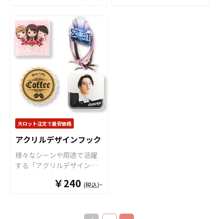
トの「オリジナルマグカッ
た一番スタンダードな形の
ます。 ・ベンジン、シンナ
と接触させますと、色落
インナー色を合わせて映え
校・病院・クラブチームな
ンマグカップなど様々なマ
プ」は、食品衛生法による
クリアファイルです。 高品
ー、ガラスクリーナー、殺
ち、変色する恐れがありま
るマグカップが作成可能な2
どのオリジナルグッズとし
グカップの作成が可能で
厚生省告示大370号に適合し
質のオフセット印刷で、写
虫剤などの揮発性のものと
す。 ・直射日光の当たる場
トーンカラーのマグカップ
てもご利用頂けます。 販売
す。 お客様のアイディアや
ておりますので、一般的な
真やイラストも鮮やかな発
接触させますと、色落ち、
所に長時間置きますと変色
です。オリジナルグッズと
に必要な資材も取り揃えて
ニーズに合わせたオリジナ
食器として安心してご使用
色で仕上がります。超音波
変色する恐れがあります。
する恐れがあります。 ・漂
して、コンサートグッズ、
おりますので、お客様には
ルマグカップを製作いたし
いただけます。もちろん電
圧着なので溶着部分にも印
・直射日光の当たる場所に
白剤に長時間つけておきま
アーティストグッズ、キャ
デザインをご入稿いただく
ます。短納期、小ロットで
子レンジも問題なくご使用
刷でき、溶着部分も含めた
長時間置きますと変色する
すと変色、色落ちする恐れ
ラクターグッズ、ノベルテ
だけでオリジナル商品とし
の対応も可能でございます
いただけます。長期に渡り
全面印刷が可能です。イラ
恐れがあります。 ・漂白剤
があります ・高温のオーブ
ィー、お土産品など色々な
て販売していただくことが
ので、ご相談ください。 お
安心してご使用いただける
ストやロゴを大きく印刷し
に長時間つけておきますと
ンに入れますとマグカップ
場面で活躍します。 特に
できます。国内生産で小ロ
客様はデザインをご入稿い
商品です。 さらに、すべて
てエンドユーザーにアピー
変色、色落ちする恐れがあ
の側面が変色する恐れがあ
オリジナルグッズマーケッ
ットからの制作も承ってお
ただくだけでオリジナル商
国内工場での印刷ですので
ルすることが出来ます。 オ
ります ・高温のオーブンに
ります。
トのマグカップはオプショ
りますので、お気軽にご相
品として販売していただく
安心のクオリティで、自信
リジナル クリアファイルは
入れますとマグカップの側
ンで上下いっぱいにプリン
談ください。
ことが可能です。 ご使用上
大ロット注文で最安価格
を持ってお届けできる商品
様々なシーンで活躍しま
面が変色する恐れがありま
トが可能な「ワイドプリン
の注意事項 ・金属タワシ、
です。取扱いバリエーショ
す！例えば、会社・店舗情
す。
アクリルデザインフック
ト」に対応可能ですので、
ミガキ粉などの硬いもので
ンは、定番のホワイトカラ
報やメイン商材を印刷する
キャラクターを大きくプリ
こすりますと、マグカップ
様々なシーンや用途で活躍
ーですとＳ・Ｍ・Ｌと3種類
ことで、優秀な販促ツール
ントするアニメグッズや、
の表面に傷がつく恐れがあ
する「アクリルデザインフ
のサイズのご用意がござい
となります。キャラクター
人物写真などを使用した物
ります。 ・ベンジン、シン
ック」をお客様のオリジナ
まして、その他、持ち手と
グッズやノベルティ、企
￥240
販用グッズにも最適です。
ナー、ガラスクリーナー、
(税込)~
ルデザインでOEM製作いた
内部に色が付いてツートン
業・観光地PR、アーティス
オリジナルグッズマーケッ
殺虫剤などの揮発性のもの
します。 強力な粘着テープ
カラーとなっているツート
トグッズはもちろん、学
トの「オリジナルマグカッ
と接触させますと、色落
を採用した汎用性の高い
ンマグカップなど様々なマ
校・病院・クラブチームな
プ」は、食品衛生法による
ち、変色する恐れがありま
「フック」と、ダイカット
グカップの作成が可能で
どのオリジナルグッズとし