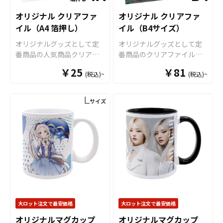
てや、おしゃれなキャッシ
色々な場面で活躍します。
品として販売していただく
りますので、お気軽にご相
安心のクオリティで、自信
ュトレー/マネートレーとし
特にオリジナルグッズマ
ことが可能です。 ご使用上
談ください。
オリジナル クリアファ
オリジナル クリアファ
を持ってお届けできる商品
てもご利用いただけます。
ーケットのマグカップはオ
の注意事項 ・金属タワシ、
イル（A4 箔押し）
イル（B4サイズ）
です。取扱いバリエーショ
販売に必要な資材も取り揃
プションで上下いっぱいに
ミガキ粉などの硬いもので
ンは、定番のホワイトカラ
えておりますので、お客様
オリジナルグッズとして定
プリントが可能な「ワイド
オリジナルグッズとして定
こすりますと、マグカップ
ーですとＳ・Ｍ・Ｌと3種類
にはデザインをご入稿いた
番商品の人気商品クリアフ
プリント」に対応可能です
番商品のクリアファイル。
の表面に傷がつく恐れがあ
のサイズのご用意がござい
だくだけでオリジナル商品
ァイル。オリジナルグッズ
ので、キャラクターを大き
オリジナルグッズマーケッ
ります。 ・ベンジン、シン
まして、その他、持ち手と
￥25
￥81
として販売していただくこ
(税込)~
(税込)~
マーケットのクリアファイ
くプリントするアニメグッ
トのクリアファイルは厚み
ナー、ガラスクリーナー、
内部に色が付いてツートン
とができます。 短納期・小
ルは厚み0.2mmのPP（ポリ
ズや、人物写真などを使用
0.2mmのPPを材料に使用し
殺虫剤などの揮発性のもの
カラーとなっているツート
ロットでの対応も可能です
プロピレン製）の丈夫なク
した物販用グッズにも最適
た一番スタンダードな形の
と接触させますと、色落
ンマグカップなど様々なマ
のでご不明点がありました
リアファイルを使用し、高
です。 オリジナルグッズマ
クリアファイルです。 高品
ち、変色する恐れがありま
グカップの作成が可能で
らお気軽にご相談くださ
級感たっぷりな箔押しプリ
ーケットの「オリジナルマ
質のオフセット印刷で、写
す。 ・直射日光の当たる場
す。 お客様のアイディアや
い。
ントで、オリジナルクリア
グカップ（Sサイズ）」は、
真やイラストも鮮やかな発
所に長時間置きますと変色
ニーズに合わせたオリジナ
ファイルをお作りいたしま
食品衛生法による厚生省告
色で仕上がります。超音波
する恐れがあります。 ・漂
ルマグカップを製作いたし
す。 無地のクリアファイル
示大370号に適合しておりま
圧着なので溶着部分にも印
白剤に長時間つけておきま
ます。短納期、小ロットで
本体は7色をご用意、プリン
すので、一般的な食器とし
刷でき、溶着部分も含めた
すと変色、色落ちする恐れ
の対応も可能でございます
ト部分は17色の箔から組み
て安心してご使用いただけ
全面印刷が可能です。イラ
があります ・高温のオーブ
ので、ご相談ください。 お
合わせをご自由にお選びい
ます。もちろん電子レンジ
ストやロゴを大きく印刷し
ンに入れますとマグカップ
客様はデザインをご入稿い
ただけます。 箔押しクリア
も問題なくご使用いただけ
てエンドユーザーにアピー
の側面が変色する恐れがあ
ただくだけでオリジナル商
ファイルは、ワンポイント
ます。長期に渡り安心して
ルすることが出来ます。 オ
ります。
大ロット注文で最安価格
大ロット注文で最安価格
品として販売していただく
でデザインすることで高級
ご使用いただける商品で
リジナル クリアファイルは
ことが可能です。 ご使用上
オリジナルマグカップ
オリジナルマグカップ
感や特別感を演出できます
す。 さらに、すべて国内工
様々なシーンで活躍しま