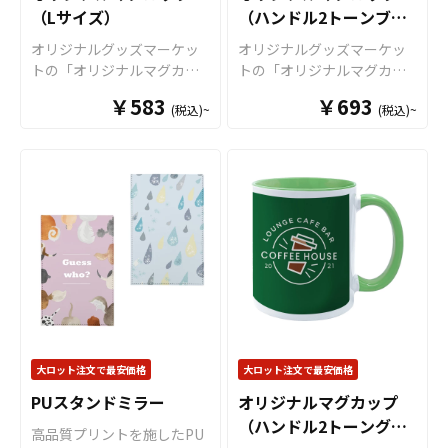
の注意事項 ・金属タワシ、
（Lサイズ）
（ハンドル2トーンブラ
ので、イベントで配布する
場での印刷ですので安心の
す！例えば、会社・店舗情
ミガキ粉などの硬いもので
販促ツールやノベルティグ
クオリティで、自信を持っ
報やメイン商材を印刷する
ック）
オリジナルグッズマーケッ
オリジナルグッズマーケッ
こすりますと、マグカップ
ッズとしてもおススメで
てお届けできる商品です。
ことで、優秀な販促ツール
トの「オリジナルマグカッ
トの「オリジナルマグカッ
の表面に傷がつく恐れがあ
す。例えば、会社・店舗情
取扱いバリエーションは、
となります。キャラクター
プ（Lサイズ）」は、 真っ白
プ（ハンドル2トーンタイ
ります。 ・ベンジン、シン
報やメイン商材を印刷する
￥583
定番のホワイトカラーです
グッズやノベルティ、企
￥693
(税込)~
(税込)~
なマグカップにいろんなデ
プ）」は、 デザインの色と
ナー、ガラスクリーナー、
ことで、優秀な販促ツール
とＳ・Ｍ・Ｌと3種類のサイ
業・観光地PR、アーティス
ザインが映える少し大きめ
インナー色を合わせて映え
殺虫剤などの揮発性のもの
となります。企業・観光地
ズのご用意がございまし
トグッズはもちろん、学
サイズのマグカップです。
るマグカップが作成可能な2
と接触させますと、色落
PR、アーティストグッズは
て、その他、持ち手と内部
校・病院・クラブチームな
プリントがよく映えるの
トーンカラーのマグカップ
ち、変色する恐れがありま
もちろん、学校・病院・ク
に色が付いてツートンカラ
どのオリジナルグッズとし
で、オリジナルグッズ製作
です。オリジナルグッズと
す。 ・直射日光の当たる場
ラブチームなどのオリジナ
ーとなっているツートンマ
てもご利用頂けます。 販売
におすすめな商品です。
して、コンサートグッズ、
所に長時間置きますと変色
ルグッズとしてもご利用い
グカップなど様々なマグカ
に必要な資材も取り揃えて
マグカップは、オリジナル
アーティストグッズ、キャ
する恐れがあります。 ・漂
ただけます。 販売に必要な
ップの作成が可能です。 お
おりますので、お客様には
グッズとして、コンサート
ラクターグッズ、ノベルテ
白剤に長時間つけておきま
資材も取り揃えております
客様のアイディアやニーズ
デザインをご入稿いただく
グッズ、アーティストグッ
ィー、お土産品など色々な
すと変色、色落ちする恐れ
ので、お客様にはデザイン
に合わせたオリジナルマグ
だけでオリジナル商品とし
ズ、キャラクターグッズ、
場面で活躍します。 特に
があります ・高温のオーブ
をご入稿いただくだけでオ
カップを製作いたします。
て販売していただくことが
ノベルティー、お土産品な
オリジナルグッズマーケッ
ンに入れますとマグカップ
リジナル商品として販売し
短納期、小ロットでの対応
できます。国内生産で小ロ
ど色々な場面で活躍しま
トのマグカップはオプショ
の側面が変色する恐れがあ
ていただくことができま
も可能でございますので、
ットからの制作も承ってお
す。 特にオリジナルグッ
ンで上下いっぱいにプリン
ります。
大ロット注文で最安価格
大ロット注文で最安価格
す。国内生産で小ロットか
ご相談ください。 お客様は
りますので、お気軽にご相
ズマーケットのマグカップ
トが可能な「ワイドプリン
らの制作も承っております
デザインをご入稿いただく
談ください。
PUスタンドミラー
オリジナルマグカップ
はオプションで上下いっぱ
ト」に対応可能ですので、
ので、お気軽にご相談くだ
だけでオリジナル商品とし
（ハンドル2トーングリ
いにプリントが可能な「ワ
キャラクターを大きくプリ
高品質プリントを施したPU
さい。
て販売していただくことが