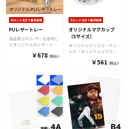
場面で活躍します。 特に
商品です。 さらに、すべて
てエンドユーザーにアピー
オリジナルグッズマーケッ
国内工場での印刷ですので
ルすることが出来ます。 オ
トのマグカップはオプショ
安心のクオリティで、自信
リジナル クリアファイルは
ンで上下いっぱいにプリン
大ロット注文で最安価格
大ロット注文で最安価格
を持ってお届けできる商品
様々なシーンで活躍しま
トが可能な「ワイドプリン
です。取扱いバリエーショ
す！例えば、会社・店舗情
PUレザートレー
オリジナルマグカップ
ト」に対応可能ですので、
ンは、定番のホワイトカラ
報やメイン商材を印刷する
（Sサイズ）
キャラクターを大きくプリ
高品質なPUレザーを使用し
ーですとＳ・Ｍ・Ｌと3種類
ことで、優秀な販促ツール
ントするアニメグッズや、
たオリジナルのレザートレ
オリジナルグッズマーケッ
のサイズのご用意がござい
となります。キャラクター
人物写真などを使用した物
ーです。ホック式を採用し
トの「オリジナルマグカッ
まして、その他、持ち手と
グッズやノベルティ、企
￥678
販用グッズにも最適です。
(税込)~
ているため折りたたみが可
プ（Sサイズ）」は、 真っ白
内部に色が付いてツートン
業・観光地PR、アーティス
オリジナルグッズマーケッ
￥561
能で、軽量かつコンパクト
(税込)~
なマグカップにいろんなデ
カラーとなっているツート
トグッズはもちろん、学
トの「オリジナルマグカッ
なのでかさ張りません。時
ザインが映える小さめサイ
ンマグカップなど様々なマ
校・病院・クラブチームな
プ」は、食品衛生法による
計・鍵・印鑑・指輪などの
ズのマグカップです。プリ
グカップの作成が可能で
どのオリジナルグッズとし
厚生省告示大370号に適合し
小物収納としてあらゆると
ントがよく映えるので、オ
す。 お客様のアイディアや
てもご利用頂けます。 販売
ておりますので、一般的な
ころで大活躍します。アニ
リジナルグッズ製作におす
ニーズに合わせたオリジナ
に必要な資材も取り揃えて
食器として安心してご使用
メグッズやアーティストグ
すめな商品です。 マグカ
ルマグカップを製作いたし
おりますので、お客様には
いただけます。もちろん電
ッズとしてはもちろん、販
ップは、オリジナルグッズ
ます。短納期、小ロットで
デザインをご入稿いただく
子レンジも問題なくご使用
促品・ノベルティアイテム
として、コンサートグッ
の対応も可能でございます
だけでオリジナル商品とし
いただけます。長期に渡り
としてもオススメです。店
ズ、アーティストグッズ、
ので、ご相談ください。 お
て販売していただくことが
安心してご使用いただける
舗ロゴなどを印刷すること
キャラクターグッズ、ノベ
客様はデザインをご入稿い
できます。国内生産で小ロ
商品です。 さらに、すべて
でお店の陳列用ケースとし
ルティー、お土産品など
ただくだけでオリジナル商
ットからの制作も承ってお
国内工場での印刷ですので