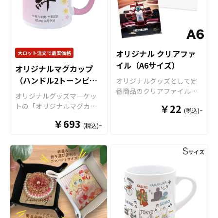
デザインをご入稿いただく
も可能ですのでご不明点が
ィー、お土産品など色々な
だけでオリジナル商品とし
ありましたらお気軽にご相
場面で活躍します。 特に
て販売していただくことが
談ください。
オリジナルグッズマーケッ
できます。国内生産で小ロ
トのマグカップはオプショ
ットからの制作も承ってお
ンで上下いっぱいにプリン
りますので、お気軽にご相
オリジナル クリアファ
大ロット注文で最安価格
トが可能な「ワイドプリン
談ください。
イル（A6サイズ）
オリジナルマグカップ
ト」に対応可能ですので、
（ハンドル2トーンピン
キャラクターを大きくプリ
オリジナルグッズとして定
ントするアニメグッズや、
ク）
番商品のクリアファイル。
オリジナルグッズマーケッ
人物写真などを使用した物
オリジナルグッズマーケッ
トの「オリジナルマグカッ
￥22
(税込)~
販用グッズにも最適です。
トのクリアファイルは厚み
プ（ハンドル2トーンタイ
オリジナルグッズマーケッ
￥693
0.2mmのPPを材料に使用し
(税込)~
プ）」は、 デザインの色と
トの「オリジナルマグカッ
た一番スタンダードな形の
インナー色を合わせて映え
プ」は、食品衛生法による
クリアファイルです。 高品
るマグカップが作成可能な2
厚生省告示大370号に適合し
質のオフセット印刷で、写
トーンカラーのマグカップ
ておりますので、一般的な
真やイラストも鮮やかな発
です。オリジナルグッズと
食器として安心してご使用
色で仕上がります。超音波
して、コンサートグッズ、
いただけます。もちろん電
圧着なので溶着部分にも印
アーティストグッズ、キャ
子レンジも問題なくご使用
刷でき、溶着部分も含めた
ラクターグッズ、ノベルテ
いただけます。長期に渡り
全面印刷が可能です。イラ
ィー、お土産品など色々な
安心してご使用いただける
ストやロゴを大きく印刷し