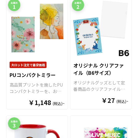
オリジナル クリアファ
大ロット注文で最安価格
イル（B6サイズ）
PUコンパクトミラー
オリジナルグッズとして定
高品質プリントを施したPU
番商品のクリアファイル。
コンパクトミラーを、お客
オリジナルグッズマーケッ
様がお持ちのオリジナルの
￥27
￥1,148
(税込)~
トのクリアファイルは厚み
(税込)~
デザインにて製作いたしま
0.2mmのPPを材料に使用し
す。持ち運びの邪魔になら
た一番スタンダードな形の
ず見やすい大きさのスタン
クリアファイルです。 高品
ドミラーです。販売に必要
質のオフセット印刷で、写
な資材も取り揃えておりま
真やイラストも鮮やかな発
すので、お客様にはデザイ