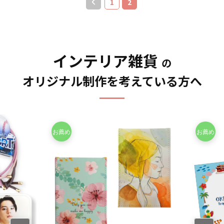
1
2
厚生省告示大370号に適合し
す。 ・直射日光の当たる場
で自由な形＆デザインが可
す。 お客様のアイディアや
てもご利用頂けます。 販売
ておりますので、一般的な
所に長時間置きますと変色
能な「アクリルプレート」
ニーズに合わせたオリジナ
に必要な資材も取り揃えて
食器として安心してご使用
する恐れがあります。 ・漂
が組み合わさった、デザイ
ルマグカップを製作いたし
おりますので、お客様には
いただけます。もちろん電
白剤に長時間つけておきま
ン性と機能性を兼ね備えた
ます。短納期、小ロットで
デザインをご入稿いただく
子レンジも問題なくご使用
すと変色、色落ちする恐れ
アイテムです。 フック本体
の対応も可能でございます
だけでオリジナル商品とし
インテリア雑貨
いただけます。長期に渡り
があります ・高温のオーブ
はブラックとホワイトの2色
の
ので、ご相談ください。 お
て販売していただくことが
安心してご使用いただける
ンに入れますとマグカップ
をご用意しておりますの
客様はデザインをご入稿い
できます。国内生産で小ロ
オリジナル制作を考えている方へ
商品です。 さらに、すべて
の側面が変色する恐れがあ
で、デザインに合わせてお
ただくだけでオリジナル商
ットからの制作も承ってお
国内工場での印刷ですので
ります。
選びいただけます。 販売に
品として販売していただく
りますので、お気軽にご相
安心のクオリティで、自信
必要な資材も取り揃えてお
ことが可能です。 ご使用上
談ください。
を持ってお届けできる商品
りますので、お客様にはデ
の注意事項 ・金属タワシ、
です。取扱いバリエーショ
ザインを入稿していただく
ミガキ粉などの硬いもので
ンは、定番のホワイトカラ
だけでオリジナル商品とし
こすりますと、マグカップ
ーですとＳ・Ｍ・Ｌと3種類
て販売していただくことが
の表面に傷がつく恐れがあ
のサイズのご用意がござい
できます。 短納期・小ロッ
ります。 ・ベンジン、シン
まして、その他、持ち手と
トでの対応も可能ですので
ナー、ガラスクリーナー、
内部に色が付いてツートン
ご不明点がありましたらお
殺虫剤などの揮発性のもの
カラーとなっているツート
気軽にご相談ください。
と接触させますと、色落
ンマグカップなど様々なマ
ち、変色する恐れがありま
グカップの作成が可能で
す。 ・直射日光の当たる場
す。 お客様のアイディアや
所に長時間置きますと変色