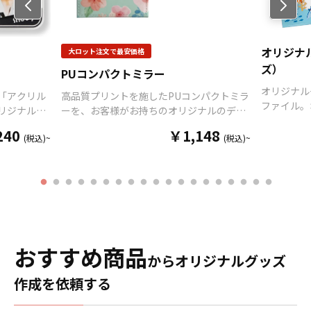
ニーズに合わせたオリジナ
Previo
する恐れがあります。 ・漂
us
ルマグカップを製作いたし
白剤に長時間つけておきま
ます。短納期、小ロットで
すと変色、色落ちする恐れ
の対応も可能でございます
オリジナ
大ロット注文で最安価格
があります ・高温のオーブ
ので、ご相談ください。 お
ンに入れますとマグカップ
ズ）
PUコンパクトミラー
客様はデザインをご入稿い
の側面が変色する恐れがあ
ただくだけでオリジナル商
オリジナル
「アクリル
高品質プリントを施したPUコンパクトミラ
ります。
品として販売していただく
ファイル。
リジナルデ
ーを、お客様がお持ちのオリジナルのデザ
ことが可能です。 ご使用上
クリアファ
 強力な粘着
インにて製作いたします。持ち運びの邪魔
240
の注意事項 ・金属タワシ、
￥1,148
に使用した
(税込)~
(税込)~
「フック」
にならず見やすい大きさのスタンドミラー
ミガキ粉などの硬いもので
ファイルで
ザインが可
です。販売に必要な資材も取り揃えており
こすりますと、マグカップ
で、写真や
み合わさっ
ますので、お客様にはデザインをご入稿い
の表面に傷がつく恐れがあ
がります。
備えたアイ
ただくだけでオリジナル商品として販売し
ります。 ・ベンジン、シン
印刷でき、
ックとホワイ
ていただくことができます。 短納期・小ロ
ナー、ガラスクリーナー、
能です。イ
ので、デザイ
ットでの対応も可能ですのでご不明点があ
殺虫剤などの揮発性のもの
エンドユー
す。 販売に
りましたらお気軽にご相談ください。
と接触させますと、色落
ます。 オ
すので、お
おすすめ商品
ち、変色する恐れがありま
シーンで活
ただくだけ
からオリジナルグッズ
す。 ・直射日光の当たる場
情報やメイ
ていただく
所に長時間置きますと変色
作成を依頼する
な販促ツー
ロットでの対
する恐れがあります。 ・漂
ッズやノベ
りましたら
白剤に長時間つけておきま
ティストグ