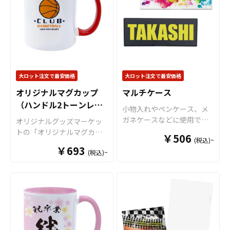
色で仕上がります。超音波
ンをご入稿いただくだけで
圧着なので溶着部分にも印
オリジナル商品として販売
刷でき、溶着部分も含めた
していただくことができま
全面印刷が可能です。イラ
す。 短納期・小ロットでの
ストやロゴを大きく印刷し
対応も可能ですのでご不明
てエンドユーザーにアピー
点がありましたらお気軽に
ルすることが出来ます。 オ
ご相談ください。
大ロット注文で最安価格
大ロット注文で最安価格
リジナル クリアファイルは
様々なシーンで活躍しま
オリジナルマグカップ
マルチケース
す！例えば、会社・店舗情
（ハンドル2トーンレッ
小物入れやペンケース、メ
報やメイン商材を印刷する
ド）
ガネケースなどに使用でき
オリジナルグッズマーケッ
ことで、優秀な販促ツール
る丈夫なマルチケースを、
トの「オリジナルマグカッ
となります。キャラクター
￥506
(税込)~
お客様がお持ちのオリジナ
プ（ハンドル2トーンタイ
グッズやノベルティ、企
￥693
ルのデザインにて製作いた
(税込)~
プ）」は、 デザインの色と
業・観光地PR、アーティス
します。販売に必要な資材
インナー色を合わせて映え
トグッズはもちろん、学
も取り揃えておりますの
るマグカップが作成可能な2
校・病院・クラブチームな
で、お客様にはデザインを
トーンカラーのマグカップ
どのオリジナルグッズとし
ご入稿いただくだけでオリ
です。オリジナルグッズと
てもご利用頂けます。 販売
ジナル商品として販売して
して、コンサートグッズ、
に必要な資材も取り揃えて
いただくことができます。
アーティストグッズ、キャ
おりますので、お客様には
短納期・小ロットでの対応
ラクターグッズ、ノベルテ