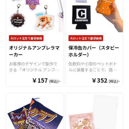
ルで、生地・印刷・縫製す
売に必要な資材も取り揃え
に縁処理を行いますが、特
べて国内で製造致します。
ておりますので、お客様に
にご指定がない場合、表の
※印刷後に縁処理を行いま
はデザインを入稿していた
印刷カラーに合わせて縫製
すが、特にご指定がない場
だくだけでオリジナル商品
致します。 短納期・小ロッ
合、表の印刷カラーに合わ
として販売していただくこ
トでの対応も可能ですので
せて縫製致します。 短納
とができます。オリジナル
ご不明点がありましたら、
期・小ロットでの対応も可
大ロット注文で最安価格
大ロット注文で最安価格
グッズの制作やOEMをご検
個人のお客様から企業・業
能ですのでご不明点があり
討中の業者様もお気軽にご
オリジナルアンブレラマ
保冷缶カバー（スタビー
者のかた問わずお気軽にご
ましたらお気軽にご相談く
相談ください。 推し活シー
ーカー
相談ください。
ホルダー）
ださい。
ンと親和性が高く、SNSへ
お客様のデザインで製作で
缶飲料や小型のペットボト
の投稿もされやすいアイテ
きる 「オリジナル アンブレ
ルに装着することで、高い
ムですので、
アニメやゲー
ラマーカー」。 傘の取り違
保温保冷効果を発揮する保
ム、アーティストのライブ
￥157
￥352
(税込)~
(税込)~
えや盗難リスクを軽減する
冷缶カバー（スタビーホル
グッズ、スポーツチーム応
ためのアイテムです。 アン
ダー）をOEM製作できま
援グッズなどのファングッ
ブレラマーカーのアクリル
す。使わない時は折り畳ん
ズや企業ノベルティ
など、
部分はダイカットで製作す
で持ち運べるので、携帯性
幅広い用途に対応可能なお
ることができるのでブラン
に優れています。オールシ
すすめ商品です。
ドイメージやキャラクター
ーズンはもちろん、さまざ
などに合わせて、自由な形
まなシーンで活躍するアイ
状でデザインすることが可
テムです。本体のカラーは