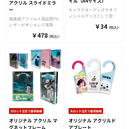
イル（A4サイズ）
アクリル スライドミラ
ル商品として販売していた
ら、個人のお客様から企
ー
だくことができます。 短納
業・業者のかた問わずお気
キャラクターグッズやオフ
期・小ロットでの対応も可
軽にご相談ください。
ィシャルグッズとして定番
高透過アクリル×高品質PU
能ですのでご不明点があり
商品のクリアファイル。当
レザーがオシャレで実用
￥34
(税込)~
ましたらお気軽にご相談く
店のクリアファイルは厚み
的！「オリジナル アクリル
ださい。
￥478
0.2mmのPPを材料に使用し
(税込)~
スライドミラー」をお客様
た一番スタンダードな形の
のオリジナルデザインで制
クリアファイルです。 高品
作いたします。 スタイリッ
質のオフセット印刷で、写
シュで持ち運びやすい形状
真やイラストも鮮やかな発
が魅力的なオリジナルのア
色で仕上がります。超音波
クリルスライドミラーは、
圧着なので溶着部分にも印
鏡面を保護するアクリル製
刷でき、溶着部分も含めた
のスライドカバーにオリジ
全面印刷が可能です。イラ
ナルのデザインを印刷する
ストやロゴを大きく印刷し
ことができます。透明感と
てエンドユーザーにアピー
立体感がデザインを引き立
ルすることが出来ます。 ク
て、写真やイラスト、ロゴ
リアファイルは様々なシー
などを美しく見せてくれま
大ロット注文で最安価格
大ロット注文で最安価格
ンで活躍します！例えば、
す。 形状は丸型・角型の2種
会社・店舗情報やメイン商
オリジナル アクリル マ
オリジナル アクリルド
類から選択可能で、用途や
材を印刷することで、優秀
グネットフレーム
アプレート
好みに応じたカスタマイズ