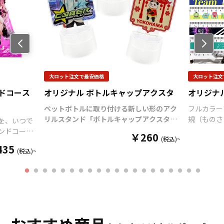
に色が付いてツートンカラ
ーとなっているツートンマ
グカップなど様々なマグカ
ップの作成が可能です。 お
Previo
us
客様のアイディアやニーズ
に合わせたオリジナルマグ
カップを製作いたします。
大ロット注文で最安価格
大ロット注文
短納期、小ロットでの対応
ドコース
オリジナル ボトルキャップアクスタ
も可能でございますので、
オリジナ
ご相談ください。 お客様は
ペットボトルに取り付ける新しい形のアク
フルカラー
デザインをご入稿いただく
リルスタンド「ボトルキャップアクスタ」
規（ものさし
を、いつで
だけでオリジナル商品とし
をお客様のオリジナルデザインで制作いた
30cmの
ンドコース
て販売していただくことが
￥260
(税込)~
します。
「
ボトルキャップアクスタ
」は、
面からのプ
ザインで制
可能です。 ご使用上の注意
435
ペットボトルのキャップに取り付けるだけ
立体感があ
(税込)~
事項 ・金属タワシ、ミガキ
で“推しのアクリルスタンド専用ステー
部分に丸み
たアイテム
粉などの硬いものでこすり
ジ”が完成！
様々なシーンで推し活がもっと
よく安心し
ティストと
ますと、マグカップの表面
楽しくなる
アイテムです。
独自設計のボト
目盛り部分
おしゃれに
に傷がつく恐れがありま
ルキャップ部分
（
特許出願中
）は多くのペ
ですので、
ンドコースタ
す。 ・ベンジン、シンナ
ットボトルにしっかりフィットし、選べる
す。
学校の
ろん、販促
ー、ガラスクリーナー、殺
6色のカラーラインナップで作品世界に合
ベルティア
レイや什器
虫剤などの揮発性のものと