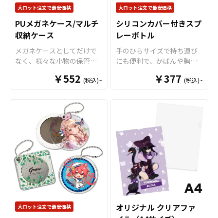
けで簡単に組み立てが完了
お客様にはデザインをご入
談ください。
大ロット注文で最安価格
大ロット注文で最安価格
しますので、散らかりがち
稿いただくだけでオリジナ
PUメガネケース/マルチ
シリコンカバー付きスプ
な小物をスタイリッシュに
ル商品として販売していた
整理できるマルチトレイと
収納ケース
レーボトル
だくことができます。 短納
して大活躍します。
期・小ロットでの対応も可
メガネケースとしてだけで
手のひらサイズで持ち運び
能ですのでご不明点があり
なく、様々な小物の保管に
にも便利で、かばんや胸ポ
ましたらお気軽にご相談く
も使えるマルチ収納ケース
ケットにもすっぽり収まり
￥552
ださい。
￥377
(税込)~
(税込)~
です。かさ張らず邪魔にな
ます。また、縦置きが可能
らない、丁度よいサイズ感
な形状ですので、お部屋に
ですので持ち歩きも苦にな
無造作においてもインテリ
りません。外側にはハイク
アを邪魔しません。アルコ
オリティPUレザーを使用。
ール消毒液や化粧水、香水
リアルなシボ加工で高級感
等をいれて使用できます。
ある仕上がりです。また、
販売に必要な資材も取り揃
内側には柔らかな起毛加工
えておりますので、お客様
を施していますので、収納
にはデザインをご入稿いた
したグッズを優しく保護し
だくだけでオリジナル商品
ます。販売に必要な資材も
として販売していただくこ
取り揃えておりますので、
とができます。 短納期・小
お客様にはデザインをご入
ロットでの対応も可能です
オリジナル クリアファ
大ロット注文で最安価格
稿いただくだけでオリジナ
のでご不明点がありました