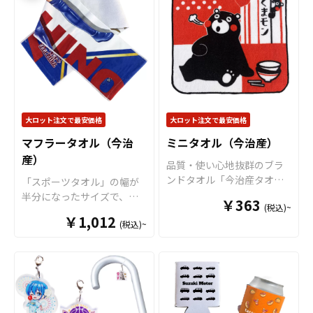
手触りもよく安心してお使
で“推しのアクリルスタンド
いいただけます。 また、目
専用ステージ”が完成！
様々
盛り部分に斜面がついた書
なシーンで推し活がもっと
きやすい仕様ですので、実
楽しくなる
アイテムです。
用性としてもお勧めできま
独自設計のボトルキャップ
す。
学校の記念品
としても
部分
（
特許出願中
）は多く
大変喜ばれるノベルティア
のペットボトルにしっかり
イテムとなっております。
フィットし、選べる6色のカ
大ロット注文で最安価格
大ロット注文で最安価格
販売に必要な資材も取り揃
ラーラインナップで作品世
マフラータオル（今治
ミニタオル（今治産）
えておりますので、お客様
界に合わせた表現が可能。
産）
にはデザインを入稿してい
アクスタ部分はダイカット
品質・使い心地抜群のブラ
ただくだけでオリジナル商
加工に対応しており、キャ
ンドタオル「今治産タオ
「スポーツタオル」の幅が
品として販売していただく
ラクター・ロゴ・シンボル
ル」です。コンパクトサイ
半分になったサイズで、首
ことができます。 短納期・
￥363
など自由な形状で制作でき
(税込)~
ズでリーズナブルな価格で
に巻きやすい幅になりま
小ロットでの対応も可能で
ます。場所を取らないミニ
￥1,012
作れ、使い勝手がとても良
(税込)~
す。スポーツ観戦やフェス
すのでご不明点がありまし
サイズながら、飾り映えす
いタオルです。普段から持
グッズとしても大人気のサ
たらお気軽にご相談くださ
る高さ・奥行きが生まれ、
ち歩けるサイズのタオルで
イズです。仕様用途も幅広
い。
撮影・持ち歩き・ディスプ
す。生地は国内製造差され
く、市場ニーズも高いタオ
レイをワンランクUP！
すべ
た今治産のタオルで、生
ルになります。生地は国内
て国内生産のメイド・イ
地・印刷・縫製すべて国内
製造差された今治産のタオ
ン・ジャパン製品です
！販
で製造致します。※印刷後