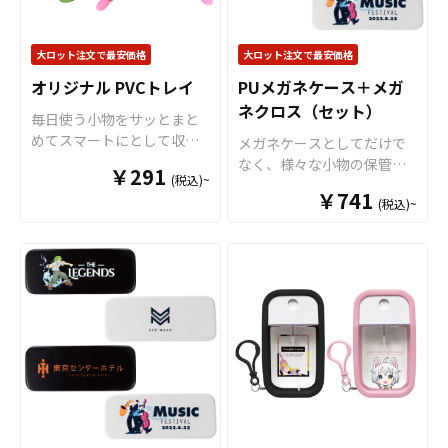
す。※印刷後に縁処理を行
ランドのイメージアップに
ルすることが出来ます。 オ
いますが、特にご指定がな
つながります。 アンブレラ
リジナル クリアファイルは
い場合、表の印刷カラーに
大ロット注文で最安価格
大ロット注文で最安価格
マーカーは幅広い年齢層の
様々なシーンで活躍しま
合わせて縫製致します。 短
お客様に喜ばれる商品で、
す！例えば、会社・店舗情
オリジナル PVCトレイ
PUメガネケース＋メガ
納期・小ロットでの対応も
老若男女を問わず多くの
報やメイン商材を印刷する
ネクロス（セット）
可能ですのでご不明点があ
毎日使う小物をサッとまと
方々にご利用いただけおす
ことで、優秀な販促ツール
りましたらお気軽にご相談
めてスマートにとして収納
メガネケースとしてだけで
すめです。 オリジナルグッ
となります。キャラクター
ください。
できる
小物入れ
として、柔
なく、様々な小物の保管に
ズとしてアンブレラマーカ
グッズやノベルティ、企
￥291
(税込)~
らかくて丈夫なPVC素材を
も使えるマルチ収納ケース
ーを製作されてみてはいか
業・観光地PR、アーティス
￥741
使用した「オリジナル PVC
(税込)~
です。かさ張らず邪魔にな
がでしょうか。 アンブレラ
トグッズはもちろん、学
トレイ」をお客様のオリジ
らない、丁度よいサイズ感
マーカーはアニメ、エンタ
校・病院・クラブチームな
ナルデザインで制作いたし
ですので持ち歩きも苦にな
メ、スポーツ、官公庁、同
どのオリジナルグッズとし
ます。 トレイの底面部分に
りません。外側にはハイク
人グッズなど様々な業界に
てもご利用頂けます。 販売
フルカラーでオリジナルの
オリティPUレザーを使用。
人気です。 短納期・小ロッ
に必要な資材も取り揃えて
デザインを印刷することが
リアルなシボ加工で高級感
トでの対応も可能ですので
おりますので、お客様には
できます。PVCのカラーは全
ある仕上がりです。また、
ご不明点がありましたらお
デザインをご入稿いただく
16色からお選びいただけま
内側には柔らかな起毛加工
気軽にご相談ください。
だけでオリジナル商品とし
すので、デザインに合わせ
を施していますので、収納
て販売していただくことが
てお選びください。PVC製
したグッズを優しく保護し
できます。国内生産で小ロ
で水や汚れに強く、四隅の
ます。販売に必要な資材も
ットからの制作も承ってお
スナップボタンを留めるだ
取り揃えておりますので、
りますので、お気軽にご相