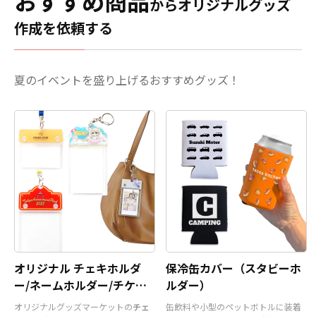
おすすめ商品
わせた表現が可能。アクスタ部分はダイカ
に必要な資
からオリジナルグッズ
。 販売に必
接触させますと、色落ち、
ット加工に対応しており、キャラクター・
お客様には
ので、お客
変色する恐れがあります。
作成を依頼する
ロゴ・シンボルなど自由な形状で制作でき
けでオリジ
くだけでオ
・直射日光の当たる場所に
ます。場所を取らないミニサイズながら、
くことがで
ただくこと
長時間置きますと変色する
飾り映えする高さ・奥行きが生まれ、撮
対応も可能
わせくださ
恐れがあります。 ・漂白剤
影・持ち歩き・ディスプレイをワンランク
らお気軽に
夏のイベントを盛り上げるおすすめグッズ！
に長時間つけておきますと
UP！
すべて国内生産のメイド・イン・ジャ
変色、色落ちする恐れがあ
パン製品です
！販売に必要な資材も取り揃
ります ・高温のオーブンに
えておりますので、お客様にはデザインを
入れますとマグカップの側
入稿していただくだけでオリジナル商品と
面が変色する恐れがありま
して販売していただくことができます。オ
す。
リジナルグッズの制作やOEMをご検討中の
業者様もお気軽にご相談ください。 推し活
シーンと親和性が高く、SNSへの投稿もさ
れやすいアイテムですので、
アニメやゲー
ム、アーティストのライブグッズ、スポー
ツチーム応援グッズなどのファングッズや
企業ノベルティ
など、幅広い用途に対応可
オリジナル チェキホルダ
能なおすすめ商品です。
保冷缶カバー（スタビーホ
ー/ネームホルダー/チケッ
ルダー）
トホルダー
オリジナルグッズマーケットの
チェ
缶飲料や小型のペットボトルに装着