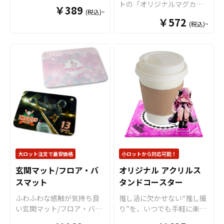
兼ね備えた「PUカップホル
トの「オリジナルマグカッ
￥389
いただけるアイテムです。
ンを美しく表現できます。
(税込)~
ダー」をお客様のオリジナ
プ（Mサイズ）」は、 真っ
アニメグッズやゲームグッ
国内生産で小ロットからの
￥572
ルデザインで制作いたしま
(税込)~
白なマグカップにいろんな
ズ、アーティストグッズ、
製作も承っておりますの
す。 高級感のあるPUレザー
デザインが映える程よい大
スポーツチームや企業・団
で、オリジナルグッズの制
素材を使用し、日常使いの
きさのマグカップです。プ
体様のノベルティや、販売
作やOEMをご検討中の業者
ドリンクシーンをワンラン
リントがよく映えるので、
商品として同人、クリエー
様もお気軽にご相談くださ
ク上の印象へ。フルカラー
オリジナルグッズ製作にお
ター、作家さんなどのグッ
い。
印刷により、キャラクター
すすめな商品です。 マグ
ズ販売にも最適です。 国内
デザインやアーティストや
カップは、オリジナルグッ
生産で小ロットからの制作
アスリートの肖像、ブラン
ズとして、コンサートグッ
も承っておりますので、お
ドロゴなども鮮やかに再現
ズ、アーティストグッズ、
気軽にご相談ください。
します。 繰り返し使えるエ
キャラクターグッズ、ノベ
コ仕様で、実用性とファッ
ルティー、お土産品など
ション性を両立したグッズ
色々な場面で活躍します。
として、ライブ・展示会・
特にオリジナルグッズマ
大ロット注文で最安価格
小ロットから対応可能！
アパレルショップ・カフェ
ーケットのマグカップはオ
玄関マット/フロア・バ
オリジナル アクリルス
コラボなど幅広いシーンで
プションで上下いっぱいに
活用されています。 販売に
スマット
タンドコースター
プリントが可能な「ワイド
必要な資材も取り揃えてお
プリント」に対応可能です
ふわふわな感触が気持ち良
推し活に欠かせない“推し撮
りますので、お客様にはデ
ので、キャラクターを大き
い玄関マット/フロア・バス
り”を、いつでも手軽に楽し
ザインを入稿していただく
くプリントするアニメグッ
マットをお客様のオリジナ
めるアクリルスタンドコー
だけでオリジナル商品とし