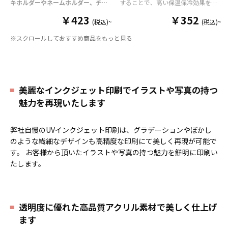
キホルダーやネームホルダー、チケ
することで、高い保温保冷効果を発
ットホルダー
はアクリル部分とホル
揮する保冷缶カバー（スタビーホル
￥423
￥352
ダーパーツを組み合わせた今まであ
ダー）をOEM製作できます。使わな
(税込)~
(税込)~
りそうでなかった
オリジナルグッズ
い時は折り畳んで持ち運べるので、
※スクロールしておすすめ商品をもっと見る
です。透明度が高く美しいアクリル
携帯性に優れています。オールシー
のヘッダーパーツと、
オリジナル
の
ズンはもちろん、さまざまなシーン
チケットホルダーやチェキホルダ
で活躍するアイテムです。本体のカ
ー、ネームホルダーでオリジナルの
ラーは全9色ご用意しておりますの
ホルダーはデザイン次第でどんなシ
で、お客様のイメージやデザインに
ーンでもマッチします。ヘッダー部
合わせてお選びいただけます。 国内
美麗なインクジェット印刷でイラストや写真の持つ
分はダイカットでデザインにあわせ
の自社工場にて印刷いたしますの
魅力を再現いたします
た自由な形状で制作することができ
で、短納期・小ロットでの対応が可
ます。また長さ調整と安全機能が付
能です。グッズ制作の専門スタッフ
いたネックストラップが標準で付属
がしっかりサポートいたしますの
弊社自慢のUVインクジェット印刷は、グラデーションやぼかし
します。オプションでチャームを追
で、ご不明点がありましたらお気軽
加したり、ストラップをキーホルダ
にご相談ください。
のような繊細なデザインも高精度な印刷にて美しく再現が可能で
ーに変更することも可能です。 アニ
す。 お客様から頂いたイラストや写真の持つ魅力を鮮明に印刷い
メ、エンタメ、スポーツ、官公庁、
たします。
またコミケなどの同人グッズ販売な
ど様々な業界に人気です。 短納期・
小ロットでの対応も可能ですのでご
不明点がありましたら、個人のお客
様から企業・業者のかた問わずお気
透明度に優れた高品質アクリル素材で美しく仕上げ
軽にご相談ください。
ます