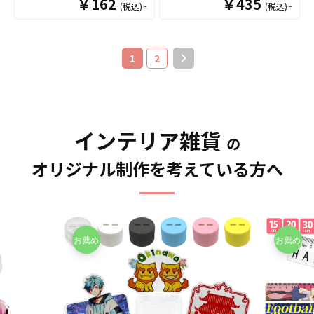
￥162
ズや、人物写真などを使用
￥435
(税込)~
(税込)~
ルデザインでOEM製作いた
スターを、お客様のオリジ
て販売していただくことが
した物販用グッズにも最適
します。ふわふわ感触を損
ナルデザインで制作いたし
できます。オリジナルグッ
です。 オリジナルグッズマ
なわずに表面全面のフチ部
ます。 コースターサイズの
ズの制作やOEMをご検討中
ーケットの「オリジナルマ
分までフルカラー印刷が可
土台にアクリルスタンドを
の業者様もお気軽にご相談
1
2
グカップ（Mサイズ）」は、
能なので、お客様がお持ち
組み合わせたアイテムで、
ください。
食品衛生法による厚生省告
のデザインの世界観を存分
推しのキャラクターやアー
示大370号に適合しておりま
に表現することができま
ティストと一緒に、ドリン
すので、一般的な食器とし
す。裏面には滑り止め加工
クやスイーツをおしゃれに
て安心してご使用いただけ
を施し安全面にも配慮。ま
撮影できます。 アクリルス
インテリア雑貨
ます。もちろん電子レンジ
た、水に濡れても大丈夫で
タンドコースターなら販売
の
も問題なくご使用いただけ
すので丸洗いも可能で、い
グッズとしてはもちろん、
ます。長期に渡り安心して
オリジナル制作を考えている方へ
つでも清潔にお使いいただ
販促品・ノベルティ、店舗
ご使用いただける商品で
けます。お客様にはデザイ
ディスプレイや什器として
す。 さらに、すべて国内工
ンをご用意いただくだけで
の活用にもおすすめです。
場での印刷ですので安心の
オリジナルの商品として販
販売に必要な資材も取り揃
クオリティで、自信を持っ
売することができます。 短
えておりますので、お客様
てお届けできる商品です。
納期・小ロットでの対応も
にはデザインをご入稿いた
取扱いバリエーションは、
可能ですのでご不明点があ
だくだけでオリジナル商品
定番のホワイトカラーです
りましたらお気軽にご相談
として販売していただくこ
とＳ・Ｍ・Ｌと3種類のサイ
ください。
とができます。お気軽にお
ズのご用意がございまし
問い合わせください！
て、その他、持ち手と内部