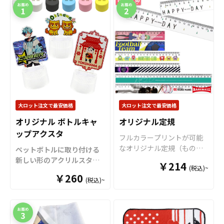
大ロット注文で最安価格
大ロット注文で最安価格
オリジナル ボトルキャ
オリジナル定規
ップアクスタ
フルカラープリントが可能
なオリジナル定規（ものさ
ペットボトルに取り付ける
し）です。 15cm・20cm・
新しい形のアクリルスタン
￥214
(税込)~
30cmの3サイズをご用意し
ド「ボトルキャップアクス
￥260
ております。 裏面からのプ
(税込)~
タ」をお客様のオリジナル
リントですので、美しい光
デザインで制作いたしま
沢と立体感がありデザイン
す。
「
ボトルキャップアク
を引き立てます。 角部分に
スタ
」は、ペットボトルの
丸みをもたせた角丸仕様で
キャップに取り付けるだけ