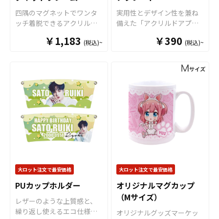
な販促ツールとなります。
が可能です。 短納期・小ロ
四隅のマグネットでワンタ
実用性とデザイン性を兼ね
キャラクターグッズやノベ
ットでの対応も可能ですの
ッチ着脱できるアクリルマ
備えた「アクリルドアプレ
ルティ、企業・観光地PR、
でご不明点がありましたら
グネットフレームです。お
ート」をオリジナルで制作
アーティストグッズはもち
お気軽にご相談ください。
￥1,183
￥390
(税込)~
(税込)~
好きな写真やイラストを簡
いたします。 アクリルドア
ろん、学校・病院・クラブ
単に入れ替えできます。透
プレートは、オフィス・ホ
チームなどの公式グッズと
過性の高いクリアのアクリ
テル・施設・ご家庭など幅
してもご利用頂けます。 販
ル素材に、高品質のUVイン
広いシーンで活躍する、ド
売に必要な資材も取り揃え
クジェットフルカラー印刷
アノブに掛けて使うコミュ
ておりますので、お客様に
で、オリジナルのアクリル
ニケーションツールです。
はデザインをご入稿いただ
マグネットフレームがお作
多様な形状のドアノブに対
くだけで自社商品として販
りいただけます。サイズは
応し、使用シーンを選ばな
売していただくことができ
チェキ・トレカに対応でき
い高い実用性が特長。高品
ます。国内生産で小ロット
る「小サイズ」とL判写真や
質アクリル素材を採用して
からの制作も承っておりま
ポストカードに対応できる
いますので、美しい透明感
すので、お気軽にご相談く
「大サイズ」の２サイズを
と耐久性を両立していま
ださい。
ご用意。フォトフレームと
す。 ダイカット加工により
大ロット注文で最安価格
大ロット注文で最安価格
してはもちろん、トレカな
自由な形状での制作が可能
PUカップホルダー
オリジナルマグカップ
どのカードホルダーや、企
なほか、両面フルカラー印
（Mサイズ）
業様のサインフレーム、店
刷にも対応。案内表示や注
レザーのような上質感と、
舗のメニューといった備品
意喚起、ブランド表現ま
繰り返し使えるエコ仕様を
オリジナルグッズマーケッ
など、様々な用途にご活用
で、目的に合わせたデザイ