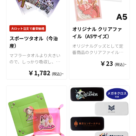
能です。「アンブレラマー
全9色ご用意しておりますの
カー」との名称ですが、Oリ
で、お客様のイメージやデ
ングや8の字リングを使用し
ザインに合わせてお選びい
なければ、アクリルチャー
ただけます。 国内の自社工
ムとしてご利用いただけま
場にて印刷いたしますの
オリジナル クリアファ
大ロット注文で最安価格
す アンブレラマーカーの傘
で、短納期・小ロットでの
イル（A5サイズ）
スポーツタオル（今治
に取り付けるパーツ部分に
対応が可能です。グッズ制
産）
は2つの異なるパーツがあ
作の専門スタッフがしっか
オリジナルグッズとして定
り、1つは「傘の柄に取り付
りサポートいたしますの
番商品のクリアファイル。
マフラータオルより大きい
けるOリング」タイプ、もう
で、ご不明点がありました
オリジナルグッズマーケッ
ので、しっかり吸収し、存
￥23
(税込)~
1つは「傘のつゆ先に取り付
らお気軽にご相談くださ
トのクリアファイルは厚み
在感のあるサイズになりま
ける8の字リング」タイプを
￥1,782
い。
0.2mmのPPを材料に使用し
(税込)~
す。コンサートやフェスグ
用意。 マークさせたい箇所
た一番スタンダードな形の
ッズとしても華やかに目立
によってパーツを選択して
クリアファイルです。 高品
つサイズになります。部屋
いただくことでデザインの
質のオフセット印刷で、写
に飾るタペストリーのよう
幅も広がります。 アンブレ
真やイラストも鮮やかな発
に、アニメやアイドルなど
ラマーカーは傘の目印とし
色で仕上がります。超音波
の推し活グッズとしても大
て使用するだけでなく、ペ
圧着なので溶着部分にも印
人気のタオルです。生地は
ンやバッグなどのアクセサ
刷でき、溶着部分も含めた
国内製造差された今治産の
リーにも最適です。 またケ
全面印刷が可能です。イラ
タオルで、生地・印刷・縫
イオーの フォンタブ とセッ
ストやロゴを大きく印刷し
製すべて国内で製造致しま
トで組み合わせることでブ
てエンドユーザーにアピー