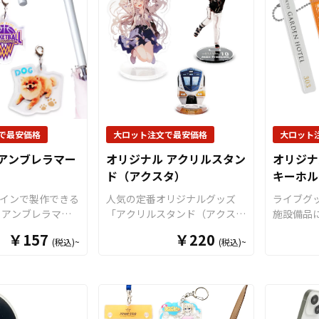
はできませんので
プリント方法をご
わせた形状に切り出してアクキ
ム公式グ
い。
ます。透明度が高
ーを制作いたします。 便利な
ェスなど
リルを使用してい
ナスカン付きなので、キーホル
ナルグッ
明感を活かしたデ
ダーの用途としてはもちろん、
となって
作がオススメで
キーライトやペットのお散歩ラ
要な資材
紐は全9色のカラー
イトなど日常的にお使いいただ
ので、お
がございますの
けるような商品です。 アクリ
稿してい
や用途に合わせて
ル素材は水に強く耐久性も高い
ルグッズ
い。また、飾り紐
ため美しい状態を長く保つこと
くことが
で最安価格
大ロット注文で最安価格
大ロット
ホルダータイプへ
ができます。 販売に必要な資
小ロット
アンブレラマー
オリジナル アクリルスタン
オリジナ
ーアクリルなどの
材も数多く取り揃えております
でご不明
ド（アクスタ）
キーホル
様にも対応可能で
ので、お客様にはデザインをご
軽にご相
アーティストやキ
入稿いただくだけでオリジナル
インで製作できる
人気の定番オリジナルグッズ
ライブグ
ライブやイベント
商品として制作・販売していた
 アンブレラマー
「アクリルスタンド（アクス
施設備品
選を願う「良席祈
だくことができます。 LEDで
の取り違えや盗難
タ）」をお客様がお持ちのオリ
ル アク
￥157
￥220
ツ選手やチームの
光るアクリルキーホルダーはア
(税込)~
(税込)~
するためのアイテ
ジナルデザインにて制作いたし
ー（ホテ
必勝祈願」など、
ニメ、エンタメ、スポーツ、官
ンブレラマーカー
ます。アクリルスタンド（アク
す。高品
で活躍するアイテ
公庁、同人グッズなど様々な業
分はダイカットで
スタ）は鑑賞性・携帯性・汎用
リル素材
売に必要な資材も
界に人気です。 国内生産で小
ができるのでブラ
性を兼ね備えた大人気アイテ
種8色の
りますので、お客
ロットから大ロットまで承って
やキャラクターな
ム。ケイオーのオリジナル ア
ご用意い
ンを入稿していた
おりますので、お気軽にご相談
、自由な形状でデ
クリルスタンドには、透明度の
にはなめ