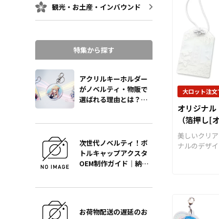
観光・お土産・インバウンド
りが魅力です。 ケイオ
の高精細・ハ
刷技術で、細
ラデーション
いに表現でき
特集から探す
刷」「両面印
「ハイブリッ
アクリルキーホルダー
能で、奥行き
がノベルティ・物販で
上がりのアク
大ロット注文
選ばれる理由とは？販
きます。 サイズは用途やター
オリジナル
促効果を最大化する製
ゲットに合わせ
（箔押し[
作の極意をプロが徹底
の3サイズを
解説
要な資材も取
美しいクリア
ので、お客様
次世代ノベルティ！ボ
ナルのデザイ
稿していただ
トルキャップアクスタ
きる「オリジ
ル商品として
OEM制作ガイド｜納
守り」です。
ことができま
期・単価・品質を徹底
ら印刷を施す
ッズの制作や
解説
かに、表と裏
の業者様もお
を施すことで
さい。 箔押しの場合、最低ロ
美しい「両面
お荷物配送の遅延のお
ット100個か
がきらびやか