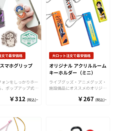
ますので、手触りがよ
にもプリントを施すことができ
もしっかりと確保した
ますので、組み立てる前から楽
あるアイテムとなって
しい魅力的なグッズです。アニ
。オプションでカラー
メグッズや漫画・ゲームのキャ
ェーンやワイヤーリン
ラクターグッズや、アーティス
も変更できます。名入
トやアイドルグッズ、企業や店
インのプリントも可能
舗でのノベルティや店舗什器と
、他にはないオリジナ
しても最適な商品です。 販売
を作ることができま
に必要な資材も取り揃えており
注文で最安価格
大ロット注文で最安価格
生産で小ロットからの
ますので、お客様にはデザイン
スマホグリップ
オリジナル アクリルルーム
ております。 短納
をご入稿いただくだけでオリジ
キーホルダー（ミニ）
ットでの対応も可能で
ナル商品として販売していただ
不明点がありましたら
くことができます。 短納期・
フォンをしっかりホー
ライブグッズ・アニメグッズ・
ご相談ください。
小ロットでの対応も可能ですの
る、ポップアップ式の
施設備品にオススメのオリジナ
でご不明点がありましたらお気
スマホグリップを、お
ル アクリルルームキーホルダ
￥312
￥267
軽にご相談ください。
(税込)~
(税込)~
リジナルグッズのデザ
ー（ホテルキーホルダー）で
てOEM製作いたしま
す。高品質で透明度の高いアク
リルダイカットに対応
リル素材を使用しています。各
おり、デザインや用途
種8色のカラーラインナップを
てオリジナルの形状に
ご用意いたしました。角の部分