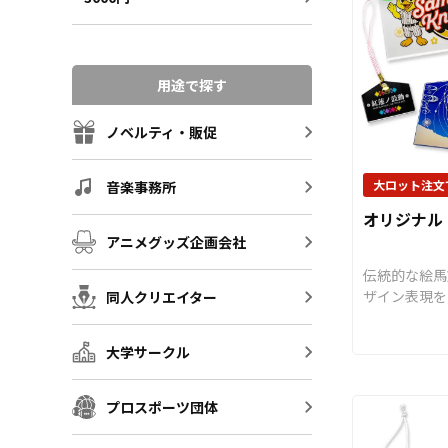
用途で探す
ノベルティ・販促
大ロット注文
音楽事務所
オリジナル
アニメグッズ企画会社
伝統的な絵馬
ザイン表現を
同人クリエイター
リル絵馬」を
ルデザインで
大学サークル
高品質クリア
用した「オリ
絵馬」は、通
プロスポーツ団体
ないツヤと高
的で透明感の