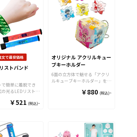
ク」「ピンク」「パス
ーンで推し活がもっと楽しくな
ー」「レッド」の5色
る
アイテムです。
独自設計のボ
しました。また、形状
トルキャップ部分
（
特許出願
はお客様のデザインに
中
）は多くのペットボトルにし
ダイカット加工で自由
っかりフィットし、選べる6色
切り出すことができま
のカラーラインナップで作品世
簡単にオリジナリティ
界に合わせた表現が可能。アク
ッズを制作することが
スタ部分はダイカット加工に対
。音楽イベント、コン
応しており、キャラクター・ロ
オリジナル アクリルキュー
注文で最安価格
学校行事、サークル活
ゴ・シンボルなど自由な形状で
ブキーホルダー
Dリストバンド
さまざまなシーンで活
制作できます。場所を取らない
6面の立方体で魅せる「アクリ
リジナルのアクリルグ
ミニサイズながら、飾り映えす
ルキューブキーホルダー」をお
ニメやアイドル、スポ
る高さ・奥行きが生まれ、撮
トで簡単に着脱でき
客様がお持ちのオリジナルデザ
などの推し活グッズと
影・持ち歩き・ディスプレイを
￥880
の光るLEDリストバ
(税込)~
インで制作いたします。 パズ
適です。
ワンランクUP！
すべて国内生
 全7色をご用意して
ル形状の6枚のアクリルパネル
￥521
産のメイド・イン・ジャパン製
(税込)~
ので、カラーラインナ
を互いにはめ込むことで立方体
品です
！販売に必要な資材も取
かしたオリジナルグッ
を構成しますので、パネルの配
り揃えておりますので、お客様
シリーズ展開が可能で
置は自由に組み替えることが可
にはデザインを入稿していただ
ンバーカラーに合わせ
能です。また、透明度の高い高
くだけでオリジナル商品として
ルグッズや、イメージ
品質アクリルに、高精細プリン
販売していただくことができま
あわせたスポーツチー