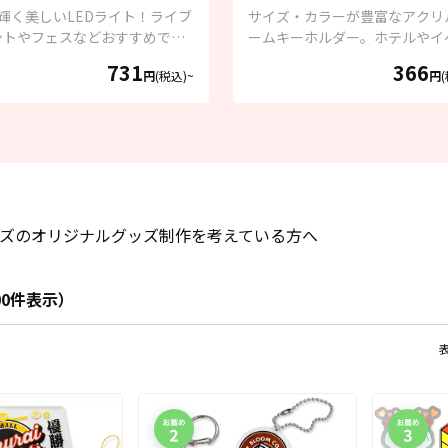
輝く美しいLEDライト！ライブ
サイズ・カラーが豊富なアクリ
ントやフェスなどおすすめで
ームキーホルダー。ホテルやイ
トグッズに！
731
366
円
(税込)~
円
ズのオリジナルグッズ制作を考えている方へ
100件表示）