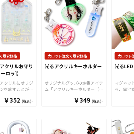
ー自慢
クリルキーホルダーはガチャガ
「ブラッ
イクオリティな印
チャ用の景品としても多くのご
テルブル
かなデザインやグ
依頼をいただいております。ア
をご用意
、写真などもきれ
クキーの販売に必要な資材も数
やサイズ
ます。「片面印
多く取り揃えておりますので、
合わせて
刷」「箔押し」
お客様にはデザインをご入稿い
な形状に
ド印刷」に対応可
ただくだけでオリジナル商品と
すので、
感のある美しい仕
して販売していただくことがで
溢れるグ
リル絵馬を制作で
きます。 アクリルの大きさで
できます
で最安価格
大ロット注文で最安価格
大ロット
価格もリーズナブルに製作が出
サート、
 アクリルお守り
光るアクリルキーホルダー
光るLE
て選べるS/M/L
来ますので、ノベルティとして
動など、
オーロラ]）
ご用意。販売に必
も配布するのにも最適です。
躍するオ
り揃えております
短納期・小ロットでの対応も可
ッズ、ア
アクリルにオリジ
オリジナルグッズの定番アイテ
マグネッ
にはデザインを入
能ですのでご不明点がありまし
ーツ選手
ンを施すことがで
ム「アクリルキーホルダー（ア
る、電池式
くだけでオリジナ
たらお気軽にご相談ください。
しても最
ナル アクリルお
クキー）」に、3色に発光する
ンドです。
￥352
￥349
販売していただく
またアクリルキーホルダーの大
(税込)~
(税込)~
 アクリルの裏か
LEDライトがついた「オリジナ
おります
す。オリジナルグ
ロットのご相談はこちらでもお
「片面印刷」のほ
ル光るアクリルキーホルダー」
ップを活
OEMをご検討中
受けしております。
からそれぞれ印刷
です。透明度が高く美しい高品
ズ展開や
気軽にご相談くだ
立体的な見え方が
質アクリル素材にオリジナルの
す。 メ
印刷」、デザイン
デザインをプリントし、アクリ
たアイド
らとなります。 50
に輝く「箔押し」
ルダイカットにてデザインに合
カラーに