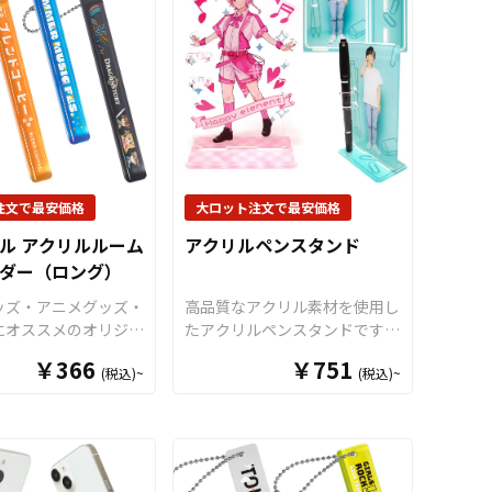
ターで印刷を施すので繊細なデ
す。オリジナルグッズの制作や
ッズ、ライブや音楽フ
ザインも鮮明に再現できます。
OEMをご検討中の業者様もお
のイベント用のオリジ
従来のアクリルキーホルダーに
気軽にご相談ください。 推し
ズにも最適なアイテム
比べて存在感があり、非常に目
活シーンと親和性が高く、SNS
おります。 販売に必
を引くアイテムです。 販売に
への投稿もされやすいアイテム
も取り揃えております
必要な資材も取り揃えておりま
ですので、
アニメやゲーム、ア
客様にはデザインを入
すので、お客様にはデザインを
ーティストのライブグッズ、ス
ただくだけでオリジナ
ご入稿いただくだけでオリジナ
ポーツチーム応援グッズなどの
として販売していただ
ル商品として販売していただく
ファングッズや企業ノベルティ
できます。 短納期・
注文で最安価格
大ロット注文で最安価格
ことができます。お気軽にご相
など、幅広い用途に対応可能な
での対応も可能ですの
談ください。
おすすめ商品です。
ル アクリルルーム
アクリルペンスタンド
点がありましたらお気
ダー（ロング）
談ください。
ッズ・アニメグッズ・
高品質なアクリル素材を使用し
にオススメのオリジナ
たアクリルペンスタンドです。
リルルームキーホルダ
サイズは大・中・小の3サイズ
￥366
￥751
(税込)~
(税込)~
ルキーホルダー）で
をご用意しております（規定外
質で透明度の高いアク
のサイズでも作成可能です）。
を使用しています。各
形状はデザインに合わせてカッ
カラーラインナップを
トができますので、オリジナリ
たしました。角の部分
ティ溢れるアイテムとなってお
らかなアール加工が施
ります。また、枠にあたる部分