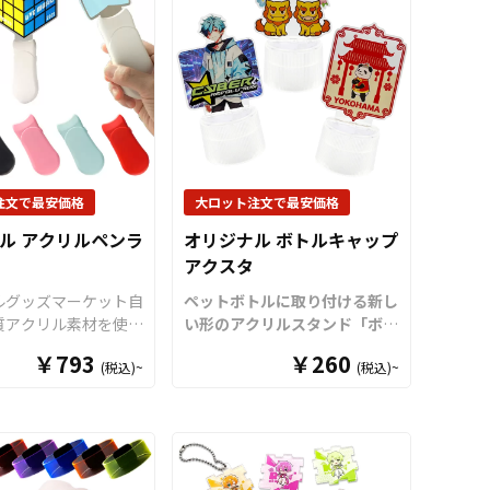
注文で最安価格
大ロット注文で最安価格
ル アクリルペンラ
オリジナル ボトルキャップ
アクスタ
ルグッズマーケット自
ペットボトルに取り付ける新し
質アクリル素材を使用
い形のアクリルスタンド「ボト
しく光るオリジナルの
ルキャップアクスタ」をお客様
￥793
￥260
(税込)~
(税込)~
ペンライトです。乾電
のオリジナルデザインで制作い
採用し単4電池を3本
たします。
「
ボトルキャップ
。LEDライトのカラ
アクスタ
」は、ペットボトルの
で、ボタンを押す毎に
キャップに取り付けるだけ
切り替えることが可能
で“推しのアクリルスタンド専
台部分も「ホワイト」
用ステージ”が完成！
様々なシ