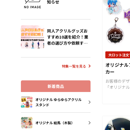
知らせ
個でのご注文
など、複数の
ご注意くださ
用意しており
いクリアアク
ますので、透
ザインでの制
同人アクリルグッズお
す。 メガネ
すすめ10選を紹介！業
ラインナップ
者の選び方や依頼する
で、デザイン
流れも解説
お選びくださ
大ロット注文
の追加やキー
オリジナル
の変更、カラ
特集一覧を見る
カー
オプション仕
す。 推しの
お客様のデザ
ャラクターの
新着商品
「オリジナル
のチケット当
カー」。 傘
願」、スポー
リスクを軽減
オリジナル ゆらゆらアクリル
勝利を願う「
スタンド
ムです。 ア
様々なシーン
のアクリル部
ムです。 販
製作すること
取り揃えてお
オリジナル 絵馬（木製）
ンドイメージ
様にはデザイ
どに合わせて