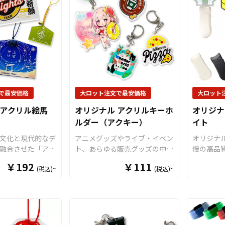
で最安価格
大ロット注文で最安価格
大ロット
 アクリル絵馬
オリジナル アクリルキーホ
オリジナ
ルダー（アクキー）
イト
文化と現代的なデ
アニメグッズやライブ・イベン
オリジナ
融合させた「アク
ト、あらゆる販売グッズの中で
慢の高品
お客様のオリジナ
も定番であるアクリルキーホル
した、美
￥192
￥111
(税込)~
(税込)~
制作いたします。
ダー（アクキー）をお客様がお
アクリル
アクリル素材を採
持ちのオリジナルのデザインに
池仕様を
ジナル アクリル
て製作いたします。 アクリル
使用します
常の木製絵馬には
キーホルダーは水に強く耐久性
ーは8色
級感に加え、立体
も抜群で、美しい状態を長く保
発光色を
ある美しい仕上が
つことができます。近年ではア
です。土