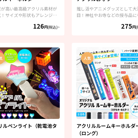
度が高い最高級アクリル素材が
推し活やアニメグッズとして大
気！サイズや形状もアレンジ自
目！神社やお寺などの授与品に
すすめです！
126
275
円
(税込)~
円
リルペンライト（乾電池タ
アクリルルームキーホルダ
）
（ロング）