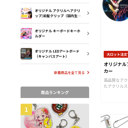
だくだけでオ
ザインするこ
て販売してい
オリジナル アクリルヘアクリ
「アンブレラ
ます。国内生
ップ/前髪クリップ（国内生
称ですが、O
の制作も承っ
産）
ングを使用し
個人のお客様
ルチャームと
オリジナル キーボードキーホ
かた問わずお
けます アン
ルダー
さい。
傘に取り付け
2つの異なる
オリジナル LEDアートボード
つは「傘の柄
大ロット注文
（キャンバスアート）
ング」タイプ
オリジナル
のつゆ先に取
カー
ング」タイプ
新着商品を全て見る
させたい箇所
高品質なアク
選択していた
たアクリルス
ンの幅も広が
の回りの物に
商品ランキング
レラマーカー
ーションを楽
使用するだけ
止のアクリル
ッグなどのア
1
ップとして使
適です。 またケ
な用途で使用
ンタブ とセットで組み合わせ
ラクターグッ
ることでブラ