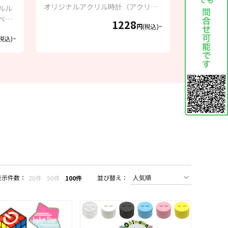
オリジナルアクリル時計（アクリル
ルル
クロック）
ベン
1228
円
(税込)~
(税込)~
表示件数：
並び替え：
20件
50件
100件