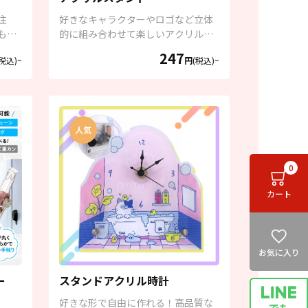
注
好きなキャラクターやロゴなど立体
もお
的に組み合わせて楽しいアクリルス
タンド！
247
(税込)~
円
(税込)~
0
カート
お気に入り
ー
スタンドアクリル時計
好きな形で自由に作れる！高品質な