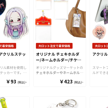
リジナル商品とし
ください。
とが可能です。
高い高品質アクリル素材を採用
されてい
ただくことができ
マーカー」との名
しています。キャラクターやイ
く安全性
産で小ロットから
リングや8の字リ
ラスト、写真などのお好きなデ
高級感の
ておりますので、
なければ、アクリ
ザインを高精細プリンターでフ
おります
から企業・業者の
してご利用いただ
ルカラー印刷し、自由な形にダ
ボールチ
気軽にご相談くだ
ブレラマーカーの
イカット加工で仕上げます。台
グなどに
るパーツ部分には
座部分にもプリントが可能で、
れやデザ
パーツがあり、1
形状やサイズも自由自在です。
ですので
に取り付けるOリ
同人活動で制作されたオリジナ
ルグッズ
で最安価格
大ロット注文で最安価格
大ロット
、もう1つは「傘
ルキャラクターや作品のイラス
す。国内
アクリルステッ
オリジナル チェキホルダ
アクリル
り付ける8の字リ
トをアクスタとして形にするこ
製作も承っ
ー/ネームホルダー/チケッ
を用意。 マーク
とで、多くのファンに喜ばれる
期・小ロ
トホルダー
によってパーツを
アイテムとなるでしょう。 カ
すのでご
リル素材を使用し
オリジナルグッズマーケットの
スマート
だくことでデザイ
プセルトイ用のグッズとして小
お気軽に
テッカーです。身
チェキホルダーやネームホルダ
ルドでき
ります。 アンブ
さめサイズのアクリルスタンド
貼り付けてデコレ
ー、チケットホルダー
はアクリ
アクリル
￥93
￥423
は傘の目印として
も多くのご依頼をいただいてお
(税込)~
(税込)~
しんだり、飛沫防
ル部分とホルダーパーツを組み
客様のオ
でなく、ペンやバ
ります。また、アクリルは耐久
板に貼り付けるポ
合わせた今までありそうでなか
インとし
クセサリーにも最
性にも優れていますので、販売
用するなど、様々
った
オリジナルグッズ
です。透
す。アク
イオーの フォ
用のグッズはもちろん、販促
が可能です。キャ
明度が高く美しいアクリルのヘ
可能して
品・ノベルティ、店舗用のディ
ズやイベントグッ
ッダーパーツと、
オリジナル
の
に合わせ
ンドのイメージア
スプレイや什器など、様々な用