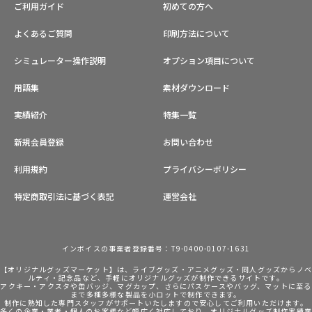
ご利用ガイド
初めての方へ
よくあるご質問
印刷方法について
シミュレーター操作説明
オプション項目について
用語集
素材ダウンロード
実績紹介
特集一覧
新規会員登録
お問い合わせ
利用規約
プライバシーポリシー
特定商取引法に基づく表記
運営会社
インボイスの事業者登録番号：T9-0400-0107-1631
【オリジナルグッズマーケット】は、ライブグッズ・アニメグッズ・同人グッズからノ
ルティ・記念品など、手軽にオリジナルグッズが制作できるサイトです。
アクキー・アクスタや缶バッジ、マグカップ、さらにパスケースやバッグ、マットに至る
まで多種多様な製品を小ロットで制作できます。
制作に熟知した専門スタッフがサポートいたしますので安心してご利用いただけます。
多くの企業・業者・個人のお客様など幅広く対応しており、オリジナルグッズ制作実績