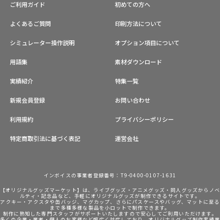
ご利用ガイド
初めての方へ
よくあるご質問
印刷方法について
シミュレーター操作説明
オプション項目について
用語集
素材ダウンロード
実績紹介
特集一覧
新規会員登録
お問い合わせ
利用規約
プライバシーポリシー
特定商取引法に基づく表記
運営会社
インボイスの事業者登録番号：T9-0400-0107-1631
【オリジナルグッズマーケット】は、ライブグッズ・アニメグッズ・同人グッズからノ
ルティ・記念品など、手軽にオリジナルグッズが制作できるサイトです。
アクキー・アクスタや缶バッジ、マグカップ、さらにパスケースやバッグ、マットに至る
まで多種多様な製品を小ロットで制作できます。
制作に熟知した専門スタッフがサポートいたしますので安心してご利用いただけます。
多くの企業・業者・個人のお客様など幅広く対応しており、オリジナルグッズ制作実績