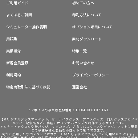
ご利用ガイド
初めての方へ
よくあるご質問
印刷方法について
シミュレーター操作説明
オプション項目について
用語集
素材ダウンロード
実績紹介
特集一覧
新規会員登録
お問い合わせ
利用規約
プライバシーポリシー
特定商取引法に基づく表記
運営会社
インボイスの事業者登録番号：T9-0400-0107-1631
【オリジナルグッズマーケット】は、ライブグッズ・アニメグッズ・同人グッズからノ
ルティ・記念品など、手軽にオリジナルグッズが制作できるサイトです。
アクキー・アクスタや缶バッジ、マグカップ、さらにパスケースやバッグ、マットに至る
まで多種多様な製品を小ロットで制作できます。
制作に熟知した専門スタッフがサポートいたしますので安心してご利用いただけます。
多くの企業・業者・個人のお客様など幅広く対応しており、オリジナルグッズ制作実績